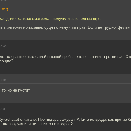
,
#10
кая дамочка тоже смотрела - получились голодные игры
 в интернете описание, судя по нему - ты прав. Если не трудно, филь
00:03
о толерантностью самой высшей пробы - кто не с нами - против нас! Эт
вующие?
00:05
 точно не пустят.
00:07
бу(Gohatto) с Китано. Про пидара-самурая. А Китано, вроде, как против б
 там зарубил или нет - никто не в курсе?