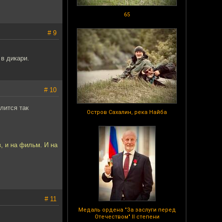
65
# 9
 в дикари.
# 10
лится так
Остров Сахалин, река Найба
, и на фильм. И на
# 11
Медаль ордена "За заслуги перед
Отечеством" II степени