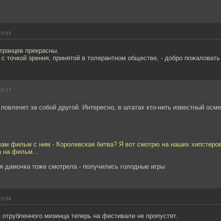
23:55
транцев прекрасны.
 с точкой зрения, принятой в толерантном обществе, - добро пожаловать
23:57
 повлечет за собой другой. Интересно, в штатах кто-нить известный осме
вам фильм с ним - Королевская битва? Я вот смотрю на наших хипстеров
а на фильм...
я дамочка тоже смотрела - получились голодные игры
23:58
 отрубленного мизинца теперь на фестивали не пропустят.