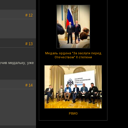
# 12
# 13
Медаль ордена "За заслуги перед
Отечеством" II степени
учив медальку, уже
# 14
РВИО