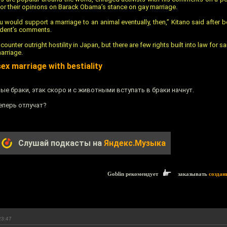
r their opinions on Barack Obama’s stance on gay marriage.
would support a marriage to an animal eventually, then,” Kitano said after
sident’s comments.
ounter outright hostility in Japan, but there are few rights built into law for
marriage.
x marriage with bestiality
е браки, этак скоро и с животными вступать в браки начнут.
теперь отлучат?
Слушай подкасты на
Яндекс.Музыка
Goblin рекомендует
заказывать
создан
23:47