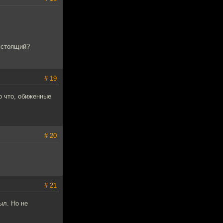
м стоящий?
# 19
о что, обиженные
# 20
# 21
ыл. Но не