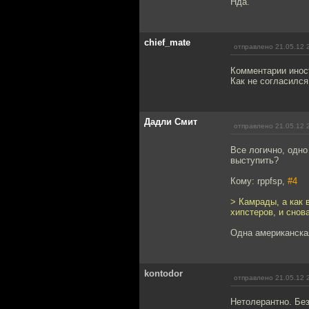
Нда.
chief_mate
отправлено 21.05.12 
Комментарии инос
Как не согласился
Дадли Смит
отправлено 21.05.12 
Все логично, одно
выступить?
Кому: rppfsp,
#4
> Камрады, а как 
хипстеров, и снов
Одна американска
kontodor
отправлено 21.05.12 
Нетолерантно. Без