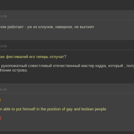
23:59
ном работает - уж из клоунов, наверное, не выгонят
23:59
ких фестивалей его теперь отлучат?
 рукопожатный совестливый отечественный мастер кадра, который , пол
понии острова.
00:00
8
n able to put himself in the position of gay and lesbian people
]