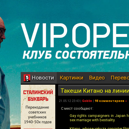
Картинки
Видео
Перев
Новости
Такеши Китано на лини
21.05.12 23:43 |
Goblin
|
98 комментариев
»
С мест сообщают:
Gay rights campaigners in Japan h
sex marriage with bestiality.
Kitano, whose yakuza gangster film