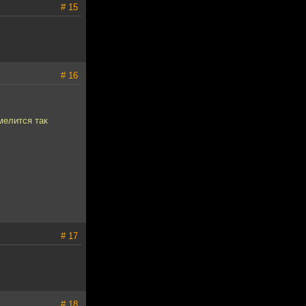
# 15
# 16
мелится так
# 17
# 18