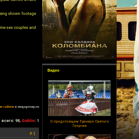
 being shown footage
 same-sex couples and
Видео
ие сайтов
в megagroup.ru
всего: 98,
Goblin
: 1
О предстоящем Турнире Святого
Георгия
# 1