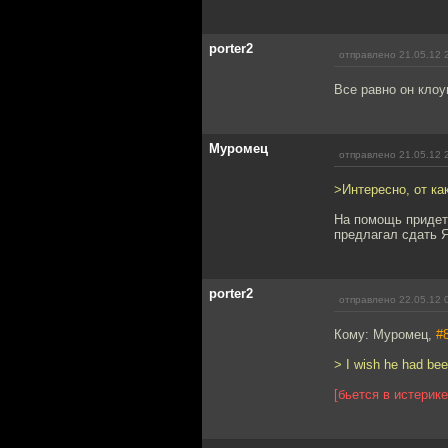
porter2
отправлено 21.05.12 
Все равно он клоу
Муромец
отправлено 21.05.12 
>Интересно, от ка
На помощь придет
предлагал сдать Я
porter2
отправлено 22.05.12 
Кому: Муромец,
#
> I wish he had bee
[бьется в истерике