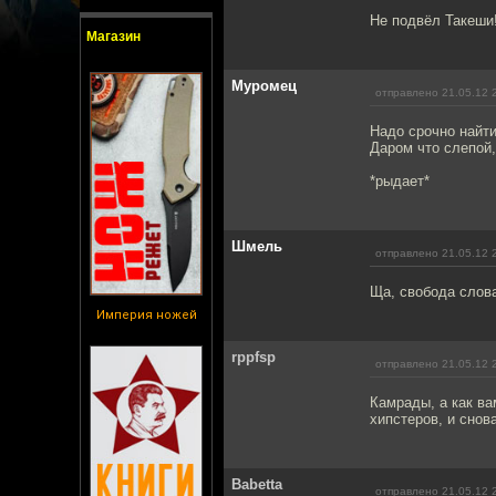
Не подвёл Такеши
Магазин
Муромец
отправлено 21.05.12 
Надо срочно найти
Даром что слепой,
*рыдает*
Шмель
отправлено 21.05.12 
Ща, свобода слова
Империя ножей
rppfsp
отправлено 21.05.12 
Камрады, а как ва
хипстеров, и снов
Babetta
отправлено 21.05.12 