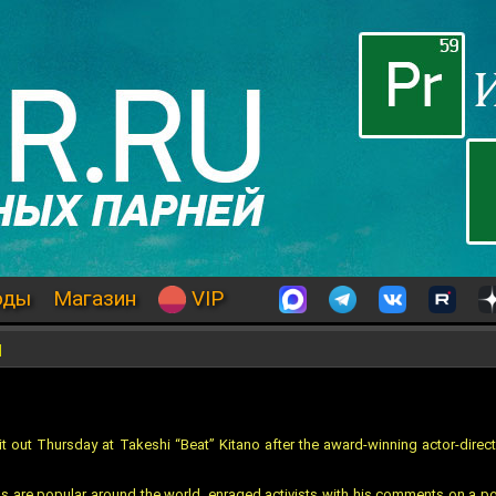
оды
Магазин
VIP
и
it out Thursday at Takeshi “Beat” Kitano after the award-winning actor-dir
s are popular around the world, enraged activists with his comments on a pop