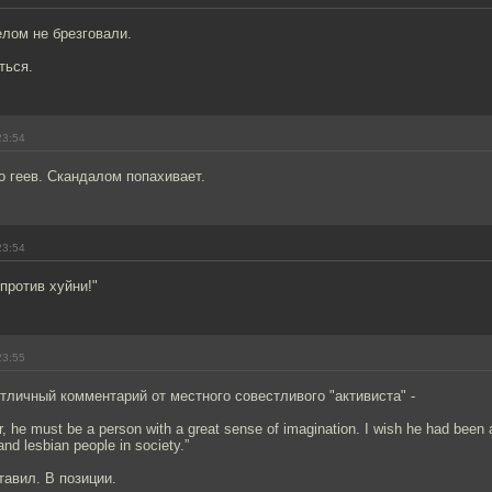
лом не брезговали.
ться.
23:54
о геев. Скандалом попахивает.
23:54
против хуйни!"
23:55
личный комментарий от местного совестливого "активиста" -
r, he must be a person with a great sense of imagination. I wish he had been a
and lesbian people in society.”
тавил. В позиции.