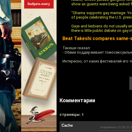
show as guests were being asked fo
“Obama supports gay marriage. You 
of people celebrating the U.S. pre
Gays and lesbians do not usually enc
there is little public debate on gay 
Beat Takeshi compares same-se
Такеши сказал:
- Обама поддерживает гомосексуальны
Интересно, от каких фестивалей его 
Комментарии
cтраницы: 1
Cache
отправлено 21.05.12 