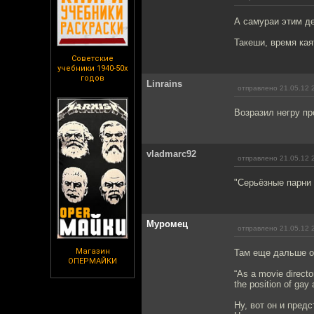
А самураи этим де
Такеши, время кая
Советские
учебники 1940-50х
годов
Linrains
отправлено 21.05.12 
Возразил негру пр
vladmarc92
отправлено 21.05.12 
"Серьёзные парни 
Муромец
отправлено 21.05.12 
Магазин
Там еще дальше от
ОПЕРМАЙКИ
“As a movie directo
the position of gay 
Ну, вот он и предс