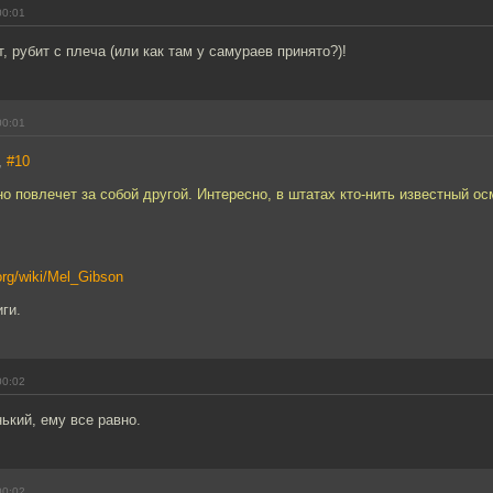
00:01
, рубит с плеча (или как там у самураев принято?)!
00:01
,
#10
но повлечет за собой другой. Интересно, в штатах кто-нить известный ос
.org/wiki/Mel_Gibson
ги.
00:02
ький, ему все равно.
00:02