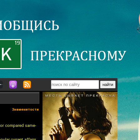
Знаменитости
ector compared same-
ular current affairs