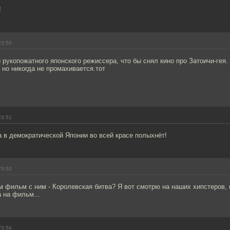
!
23:50
 рукопожатного японского режиссера, что бы снял кино про Затоичи-гея.
 но никогда не промахивается.тот
23:51
 в демократической Японии во всей красе полыхнёт!
23:53
м фильм с ним - Королевская битва? Я вот смотрю на наших хипстеров, 
а на фильм...
23:54