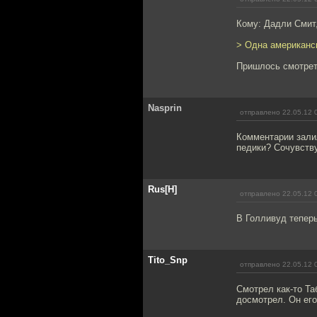
Кому: Дадли Смит
> Одна американс
Пришлось смотреть
Nasprin
отправлено 22.05.12 
Комментарии залил
педики? Сочувст
Rus[H]
отправлено 22.05.12 
В Голливуд теперь
Tito_Snp
отправлено 22.05.12 
Смотрел как-то Та
досмотрел. Он его