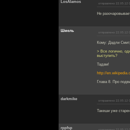
LosAlamos
отправлено 22.05.12 
Не разочаровывает
Шмель
отправлено 22.05.12 
Кому: Дадли Смит
> Все логично, од
выступить?
Тадам!
http://en.wikipedia
Глава 8. Про подви
darkmike
отправлено 22.05.12 
Такеши уже старен
rppfsp
отправлено 22.05.12 