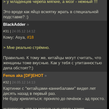
> у младенцев черепа мягкие, а мозг - нежный !!!
Это вроде как яйцо всмятку жрать в специальной
подставке? :)
BlackAdder
»
#31 |
24.05.12 14:12
Кому: Asya,
#18
> Мне реально стрёмно.
Правильно. К тому же, китайцы могут считать, что
женщины тоже вкусные. Как у тебя с упитанностью
дела обстоят?:)
Fenus aka [DF]EHOT
»
#32 |
24.05.12 14:13
Картинки с "китайцами-каннибалами" видел лет
десять назад в первый раз.
Не буду кривляться: проняло до печёнок - ад просто.
интересно, что за моральные уроды такое