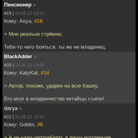
Пенсионер
»
#19 |
24.05.12 13:51
Кому: Asya,
#18
> Мне реально стрёмно.
Тебе-то чего бояться, ты же не младенец.
BlackAdder
»
#20 |
24.05.12 13:51
Кому: KatyKat,
#14
> Автор, похоже, ударен на всю башку.
Его мозг в младенчестве китайцы съели!
darya
»
#21 |
24.05.12 13:52
Кому: Goblin,
#8
> А не надо употреблять в пищу младенцев.