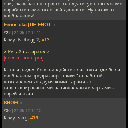
они, оказывается, просто эксплуатируют творческие
наработки семисотлетней давности. Ну никакого
воображения!
Fenus aka [DF]EHOT
»
#29 |
24.05.12 14:11
Кому: NidhoggR,
#13
> Китайцы-каратели
[воет от восторга]
Кстати, видел белогвардейские листовки, где были
изображены продразвёрстщики "за работой,
возглавляемые двумя комиссарами - с
гипертофированными национальными чертами -
еврей и азиат.
SHOEI
»
#30 |
24.05.12 14:12
Кому: serg,
#16