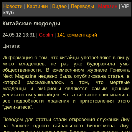
Новости
|
Картинки
|
Видео
|
Переводы
|
Магазин
|
VIP
клуб
Китайские людоеды
24.05.12 13:31
|
Goblin
|
141 комментарий
Цитата:
Информация о том, что китайцы употребляют в пищу
мясо младенцев, не раз уже будоражила умы
общественности. В ежемесячном журнале Гонконга
Next Magazine недавно была опубликована статья, в
которой рассказывалось о том, что мертвые
младенцы и эмбрионы являются самым ценным
деликатесом у китайцев. В статье также описывались
все подробности хранения и приготовления этого
"деликатеса".
Поводом для статьи стали откровения служанки Лиу
на банкете одного тайваньского бизнесмена. Лиу,
проживающая в провинции Ляолинь, рассказала, что