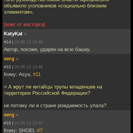
объявило уголовников «социально близким
элементом».
[воет от восторга]
KatyKat
»
#14 |
24.05.12 13:45
Автор, похоже, ударен на всю башку.
serg
»
#15 |
24.05.12 13:46
Кому: Asya,
#11
> А жрут ли китайцы трупы младенцев на
территории Российской Федерации?
не потому ли в стране рождаемость упала?
serg
»
#16 |
24.05.12 13:47
Кому: SHOEI,
#7