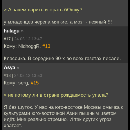
> А зачем варить и жрать бОшку?
у младенцев черепа мягкие, а мозг - нежный !!!
hulagu
»
#17 |
24.05.12 13:47
Кому: NidhoggR,
#13
Классика. В середине 90-х во всех газетах писали.
Asya
»
#18 |
24.05.12 13:50
Кому: serg,
#15
> не потому ли в стране рождаемость упала?
Я без шуток. У нас на юго-востоке Москвы смычка с
культурами юго-восточной Азии пышным цветом
идёт. Мне реально стрёмно. И так других угроз
хватает.