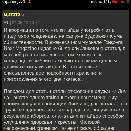
cтраницы: 1 |
2
всего: 141,
Goblin
: 3
Цитата
»
#1 |
24.05.12 13:31
Информация о том, что китайцы употребляют в
пищу мясо младенцев, не раз уже будоражила умы
общественности. В ежемесячном журнале Гонконга
Next Magazine недавно была опубликована статья, в
которой рассказывалось о том, что мертвые
младенцы и эмбрионы являются самым ценным
деликатесом у китайцев. В статье также
описывались все подробности хранения и
приготовления этого "деликатеса".
Поводом для статьи стали откровения служанки Лиу
на банкете одного тайваньского бизнесмена. Лиу,
проживающая в провинции Ляолинь, рассказала, что
трупы младенцев, а также зародыши, полученные в
результате абортов, служат для китайцев способом
улучшения здоровья и красоты. Молодой
человеческий организм, по ее словам, обладает