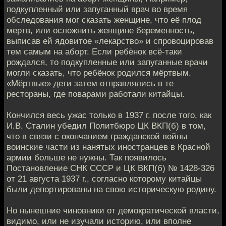
подкупленный или запуганный врач во время
обследования мог сказать женщине, что её плод
мертв, или осложнить женщине беременность,
выписав ей ядовитое «лекарство» и спровоцировав
тем самым на аборт. Если ребёнок всё-таки
рождался, то подкупленные или запуганные врачи
могли сказать, что ребёнок родился мёртвым.
«Мёртвые» дети затем отправлялись в те
рестораны, где поварами работали китайцы.
Кончился весь ужас только в 1937 г. после того, как
И.В. Сталин убедил Политбюро ЦК ВКП(б) в том,
что в связи с окончанием гражданской войны
воинские части из нанятых иностранцев в Красной
армии больше не нужны. Так появилось
Постановление СНК СССР и ЦК ВКП(б) № 1428-326
от 21 августа 1937 г., согласно которому китайцы
были депортированы на свою историческую родину.
Но нынешние чиновники от демократической власти,
видимо, или не изучали историю, или вполне