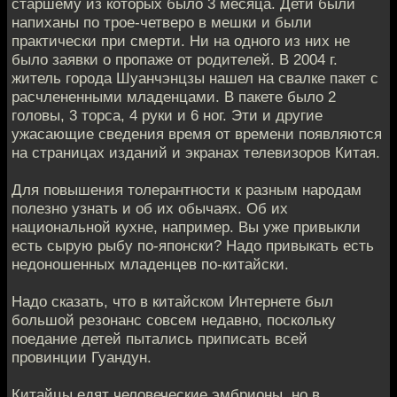
старшему из которых было 3 месяца. Дети были
напиханы по трое-четверо в мешки и были
практически при смерти. Ни на одного из них не
было заявки о пропаже от родителей. В 2004 г.
житель города Шуанчэнцзы нашел на свалке пакет с
расчлененными младенцами. В пакете было 2
головы, 3 торса, 4 руки и 6 ног. Эти и другие
ужасающие сведения время от времени появляются
на страницах изданий и экранах телевизоров Китая.
Для повышения толерантности к разным народам
полезно узнать и об их обычаях. Об их
национальной кухне, например. Вы уже привыкли
есть сырую рыбу по-японски? Надо привыкать есть
недоношенных младенцев по-китайски.
Надо сказать, что в китайском Интернете был
большой резонанс совсем недавно, поскольку
поедание детей пытались приписать всей
провинции Гуандун.
Китайцы едят человеческие эмбрионы, но в