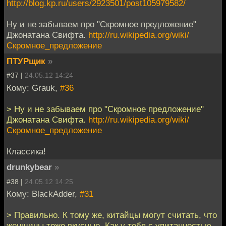
http://blog.kp.ru/users/2923501/post105979582/
Ну и не забываем про "Скромное предложение"
Джонатана Свифта.
http://ru.wikipedia.org/wiki/
Скромное_предложение
ПТУРщик
»
#37 |
24.05.12 14:24
Кому: Grauk,
#36
> Ну и не забываем про "Скромное предложение"
Джонатана Свифта.
http://ru.wikipedia.org/wiki/
Скромное_предложение
Классика!
drunkybear
»
#38 |
24.05.12 14:25
Кому: BlackAdder,
#31
> Правильно. К тому же, китайцы могут считать, что
женщины тоже вкусные. Как у тебя с упитанностью