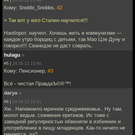
#4 |
24.05.12 13:40
Кому: Snobbi_Snobbs,
#2
> Так вот у кого Сталин научился!!!
Наоборот, научил. Хочешь жить в коммунизме —
каждое утро борщец с детьми, так Мао Цзе Дуну и
говорил!!! Сванидзе не даст соврать.
hulagu
»
#5 |
24.05.12 13:40
Кому: Пенсионер,
#3
Всё - чистая ПравдаЪ©®™!
darya
»
#6 |
24.05.12 13:41
Хм.. Напомнило мрачное средневековье.. Ну там,
молот ведьм, сожжение еретиков. Их тоже с
завидной регулярностью обвиняли в избиении и
употреблении в пищу младенцев. Как-то ничего не
меняется, да?