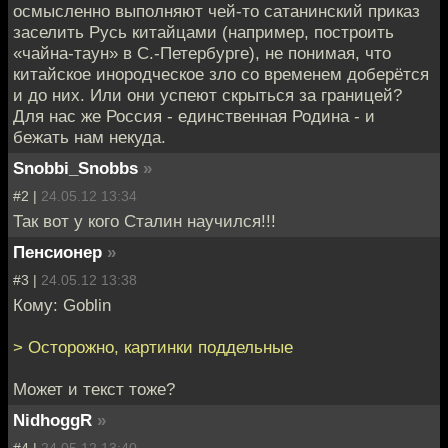
осмысленно выполняют чей-то сатанинский приказ
заселить Русь китайцами (например, построить
«чайна-таун» в С.-Петербурге), не понимая, что
китайское инородческое зло со временем доберётся
и до них. Или они успеют скрыться за границей?
Для нас же Россия - единственная Родина - и
бежать нам некуда.
Snobbi_Snobbs
»
#2 |
24.05.12 13:34
Так вот у кого Сталин научился!!!
Пенсионер
»
#3 |
24.05.12 13:38
Кому: Goblin
> Осторожно, картинки поддельные
Может и текст тоже?
NidhoggR
»