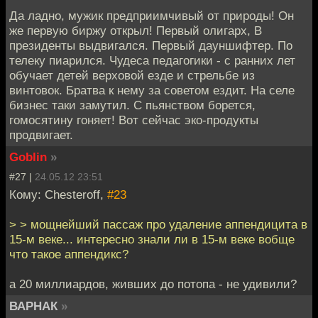
Да ладно, мужик предприимчивый от природы! Он
же первую биржу открыл! Первый олигарх, В
президенты выдвигался. Первый дауншифтер. По
телеку пиарился. Чудеса педагогики - с ранних лет
обучает детей верховой езде и стрельбе из
винтовок. Братва к нему за советом ездит. На селе
бизнес таки замутил. С пьянством борется,
гомосятину гоняет! Вот сейчас эко-продукты
продвигает.
Goblin
»
#27 |
24.05.12 23:51
Кому: Chesteroff,
#23
> > мощнейший пассаж про удаление аппендицита в
15-м веке... интересно знали ли в 15-м веке вобще
что такое аппендикс?
а 20 миллиардов, живших до потопа - не удивили?
ВАРНАК
»