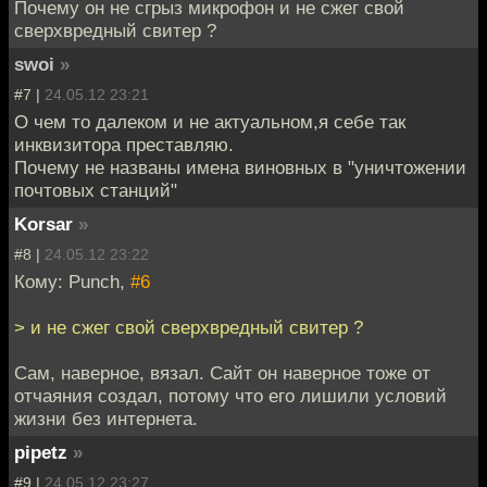
Почему он не сгрыз микрофон и не сжег свой
сверхвредный свитер ?
swoi
»
#7 |
24.05.12 23:21
О чем то далеком и не актуальном,я себе так
инквизитора преставляю.
Почему не названы имена виновных в "уничтожении
почтовых станций"
Korsar
»
#8 |
24.05.12 23:22
Кому: Punch,
#6
> и не сжег свой сверхвредный свитер ?
Сам, наверное, вязал. Сайт он наверное тоже от
отчаяния создал, потому что его лишили условий
жизни без интернета.
pipetz
»
#9 |
24.05.12 23:27