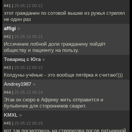
#41 |
25.05.12 00:12
этот гражданин по сотовой вышке из ружья стрелял
не один раз
affigi
»
#42 |
25.05.12 00:12
Иссечение лобной доли гражданину пойдёт
обществу и пациенту на пользу.
Товарищ с Юга
»
#43 |
25.05.12 00:12
Колдуны-учёные - это вообще пятёрка я считаю!)))
Andrey1987
»
#44 |
25.05.12 00:14
Этак он скоро в Африку жить отправится и
бульёнчик для сторонников сварит.
KMXL
»
#45 |
25.05.12 00:19
вот так посмотришь на стерлигова после латыниной