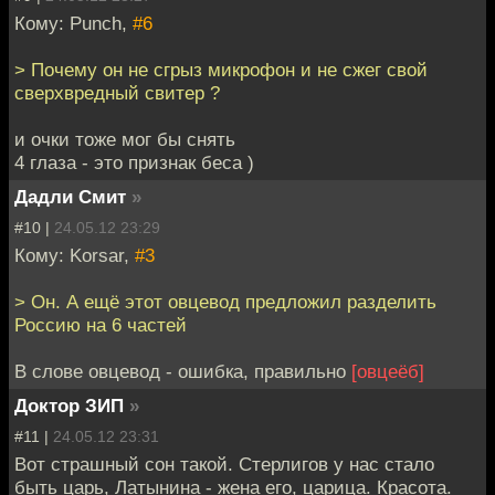
Кому: Punch,
#6
> Почему он не сгрыз микрофон и не сжег свой
сверхвредный свитер ?
и очки тоже мог бы снять
4 глаза - это признак беса )
Дадли Смит
»
#10 |
24.05.12 23:29
Кому: Korsar,
#3
> Он. А ещё этот овцевод предложил разделить
Россию на 6 частей
В слове овцевод - ошибка, правильно
[овцеёб]
Доктор ЗИП
»
#11 |
24.05.12 23:31
Вот страшный сон такой. Стерлигов у нас стало
быть царь, Латынина - жена его, царица. Красота.