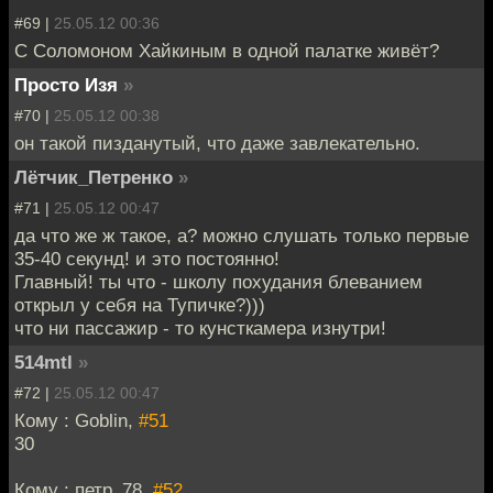
#69 |
25.05.12 00:36
С Соломоном Хайкиным в одной палатке живёт?
Просто Изя
»
#70 |
25.05.12 00:38
он такой пизданутый, что даже завлекательно.
Лётчик_Петренко
»
#71 |
25.05.12 00:47
да что же ж такое, а? можно слушать только первые
35-40 секунд! и это постоянно!
Главный! ты что - школу похудания блеванием
открыл у себя на Тупичке?)))
что ни пассажир - то кунсткамера изнутри!
514mtl
»
#72 |
25.05.12 00:47
Кому : Goblin,
#51
30
Кому : петр_78,
#52