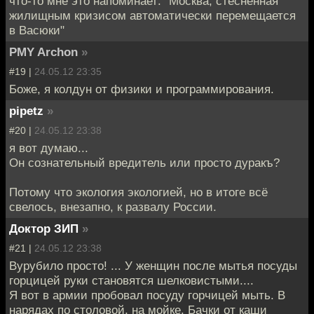
что-то мне это напоминает: "Москва, стесненная
жилищным кризисом автоматически перемещается
в Васюки"
PMY Archon
»
#19 |
24.05.12 23:35
Боже, я колдун от физики и программирования.
pipetz
»
#20 |
24.05.12 23:38
я вот думаю...
Он сознательный вредитель или просто дуракъ?
Потому что экология экологией, но в итоге всё
свелось, внезапно, к развалу России.
Доктор ЗИП
»
#21 |
24.05.12 23:38
Вурубило просто! ... У женщин после мытья посуды
горцицей руки становятся шелковистыми....
Я вот в армии пробовал посуду горчицей мыть. В
нарядах по столовой, на мойке. Бачки от каши