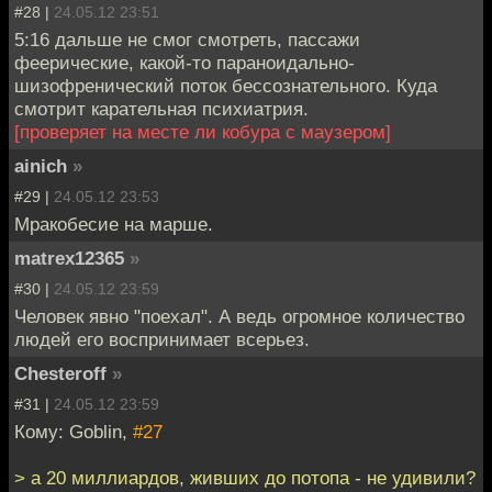
#28 |
24.05.12 23:51
5:16 дальше не смог смотреть, пассажи
феерические, какой-то параноидально-
шизофренический поток бессознательного. Куда
смотрит карательная психиатрия.
[проверяет на месте ли кобура с маузером]
ainich
»
#29 |
24.05.12 23:53
Мракобесие на марше.
matrex12365
»
#30 |
24.05.12 23:59
Человек явно "поехал". А ведь огромное количество
людей его воспринимает всерьез.
Chesteroff
»
#31 |
24.05.12 23:59
Кому: Goblin,
#27
> а 20 миллиардов, живших до потопа - не удивили?