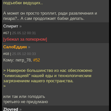
подъебки ведущих..
А может он просто троллит, ради развлечения и
пиара?.. А сам продолжает бабки делать.
Спирит
»
#67 |
25.05.12 00:31
[убежал за попкорном]
СалоЕддин
»
#68 |
25.05.12 00:33
Кому: петр_78,
#52
> Наверное большинство из нас обеспокоено
"химизацией" нашей еды и технологическим
загрязнением нашего пространства.
>
или так или голодать
третьего не придумано
Zlovred
»