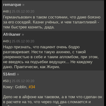
remarque
»
#48 |
25.05.12 00:20
Германльвович в таком состоянии, что даже боязно
за его соседей. Казни учёных, и чем талантливей -
тем быстрее казнить, дада.
Afrikaner
»
#49 |
25.05.12 00:20
Надо признать, что пациент очень бодро
разговаривает. Нести такую ахинею, с такой
уверенностью в себе и таким апломбом, при этом,
не введясь на подъебки ведущих... Не каждому
дано. Практически, как Жирик.
514mtl
»
#50 |
25.05.12 00:20
Кому: Goblin,
#34
Дело не в айфоне как таковом, а в том что сделан он
в расчете на то, что через год два сломается и