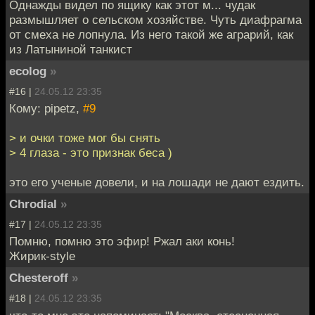
Однажды видел по ящику как этот м... чудак
размышляет о сельском хозяйстве. Чуть диафрагма
от смеха не лопнула. Из него такой же аграрий, как
из Латыниной танкист
ecolog
»
#16 |
24.05.12 23:35
Кому: pipetz,
#9
> и очки тоже мог бы снять
> 4 глаза - это признак беса )
это его ученые довели, и на лошади не дают ездить.
Chrodial
»
#17 |
24.05.12 23:35
Помню, помню это эфир! Ржал аки конь!
Жирик-style
Chesteroff
»
#18 |
24.05.12 23:35