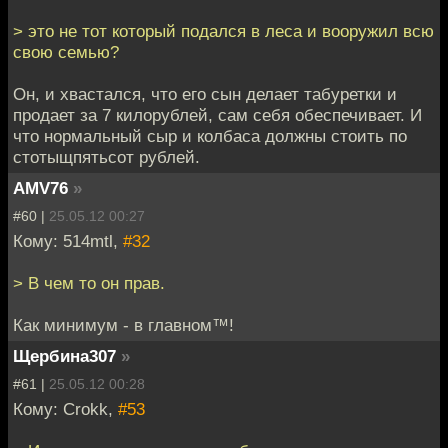
> это не тот который подался в леса и вооружил всю
свою семью?
Он, и хвастался, что его сын делает табуретки и
продает за 7 килорублей, сам себя обеспечивает. И
что нормальный сыр и колбаса должны стоить по
стотыщпятьсот рублей.
AMV76
»
#60 |
25.05.12 00:27
Кому: 514mtl,
#32
> В чем то он прав.
Как минимум - в главном™!
Щербина307
»
#61 |
25.05.12 00:28
Кому: Crokk,
#53