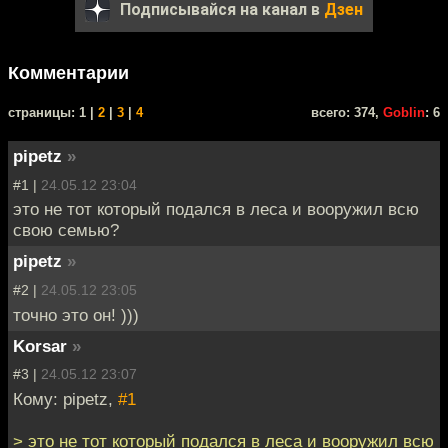
Подписывайся на канал в
Дзен
Комментарии
cтраницы: 1 |
2
|
3
|
4
всего: 374,
Goblin
: 6
pipetz
»
#1 |
24.05.12 23:04
это не тот который подался в леса и вооружил всю
свою семью?
pipetz
»
#2 |
24.05.12 23:05
точно это он! )))
Korsar
»
#3 |
24.05.12 23:07
Кому: pipetz,
#1
> это не тот который подался в леса и вооружил всю