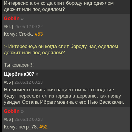
Интересно,а он когда спит бороду над одеялом
держит или под одеялом?
Goblin
»
#54 |
25.05.12 00:22
Кому: Crokk,
#53
> Интересно,а он когда спит бороду над одеялом
держит или под одеялом?
Ты коварен!!!
Щербина307
»
#55 |
25.05.12 00:23
На моменте описания пациентом как городские
будут переселятся из города в деревню, как наяву
увидел Остапа Ибрагимовича с его Нью Васюками.
Goblin
»
#56 |
25.05.12 00:23
Кому: петр_78,
#52