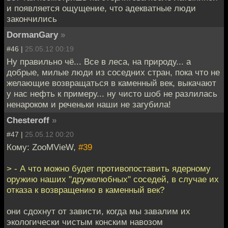
и появляется ощущение, что адекватные люди
закончились
DormanGary
»
#46 |
25.05.12 00:19
Ну правильно чё... Все в леса, на природу... а
добрые, милые люди из соседних стран, пока что не
желающие возвращаться в каменный век, выкачают
у нас нефть к примеру... ну чисто шоб не разлилась
ненароком и реченьки наши не загубила!
Chesteroff
»
#47 |
25.05.12 00:20
Кому: ZooMVieW,
#39
> - А что можно будет противопоставить ядерному
оружию наших "дружелюбных" соседей, в случае их
отказа к возвращению в каменный век?
они сдохнут от зависти, когда мы завалим их
экологически чистым конским навозом