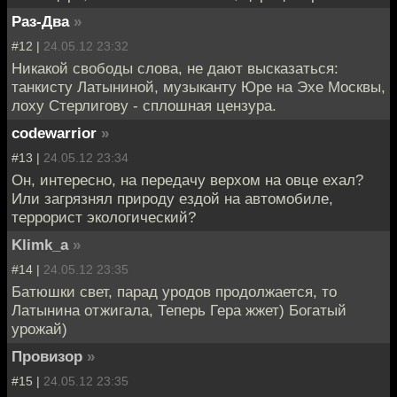
Раз-Два
»
#12 |
24.05.12 23:32
Никакой свободы слова, не дают высказаться:
танкисту Латыниной, музыканту Юре на Эхе Москвы,
лоху Стерлигову - сплошная цензура.
codewarrior
»
#13 |
24.05.12 23:34
Он, интересно, на передачу верхом на овце ехал?
Или загрязнял природу ездой на автомобиле,
террорист экологический?
Klimk_a
»
#14 |
24.05.12 23:35
Батюшки свет, парад уродов продолжается, то
Латынина отжигала, Теперь Гера жжет) Богатый
урожай)
Провизор
»
#15 |
24.05.12 23:35