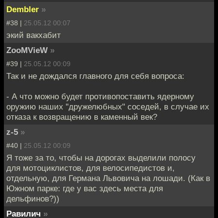
Dembler
»
#38 |
25.05.12 00:07
экий вакхабит
ZooMVieW
»
#39 |
25.05.12 00:09
Так и не дождался главного для себя вопроса:
- А что можно будет противопоставить ядерному
оружию наших "дружелюбных" соседей, в случае их
отказа к возвращению в каменный век?
z-5
»
#40 |
25.05.12 00:09
Я тоже за то, чтобы на дорогах выделили полосу
для мотоциклистов, для велосипедистов и,
отдельную, для Германа Львовича на лошади. (Как в
Южном парке: где у вас здесь места для
дельфинов?))
Равилич
»