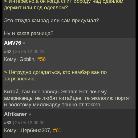
> Интересно,а он когда спит бороду над одеялом
держит или под одеялом?
Это откуда камрад или сам придумал?
Ну и какая разница?
AMV76
»
#62 |
25.05.12 00:29
Кому: Goblin,
#56
> Нетрудно догадаться, кто намбэр ван по
загрязнению.
Китай, там все заводы Эппла! Вот почему
американцы не любят китайцев, те экологию портят
и золотому миллиарду тошно от такого.
Afrikaner
»
#63 |
25.05.12 00:30
Кому: Щербина307,
#61