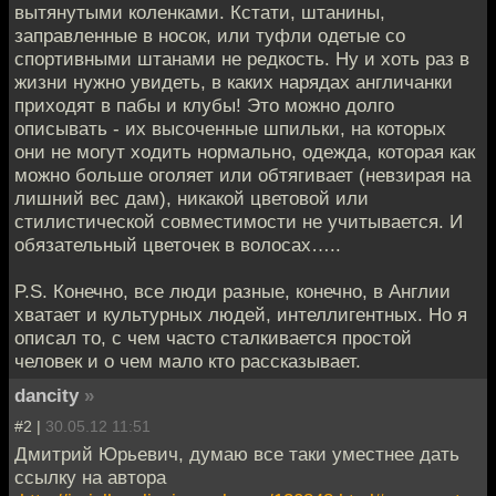
вытянутыми коленками. Кстати, штанины,
заправленные в носок, или туфли одетые со
спортивными штанами не редкость. Ну и хоть раз в
жизни нужно увидеть, в каких нарядах англичанки
приходят в пабы и клубы! Это можно долго
описывать - их высоченные шпильки, на которых
они не могут ходить нормально, одежда, которая как
можно больше оголяет или обтягивает (невзирая на
лишний вес дам), никакой цветовой или
стилистической совместимости не учитывается. И
обязательный цветочек в волосах…..
P.S. Конечно, все люди разные, конечно, в Англии
хватает и культурных людей, интеллигентных. Но я
описал то, с чем часто сталкивается простой
человек и о чем мало кто рассказывает.
dancity
»
#2 |
30.05.12 11:51
Дмитрий Юрьевич, думаю все таки уместнее дать
ссылку на автора