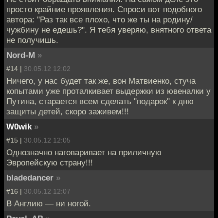
просто крайние проявления. Спроси вот подобного
автора: "Раз так все плохо, что же ты на родину/
чужбину не едешь?". Я тебя уверяю, внятного ответа
не получишь.
Nord-M
»
#14 |
30.05.12 12:02
Ничего, у нас будет так же, вон Матвиенко, стуча
копытами уже проталкивает выдержки из ювеналки у
Путина, старается всем сделать "подарок" к дню
защиты детей, скоро заживем!!!
W0wik
»
#15 |
30.05.12 12:05
Однозначно наговаривает на приличную
Эвропейскую страну!!!
bladedancer
»
#16 |
30.05.12 12:07
В Англию — ни ногой.