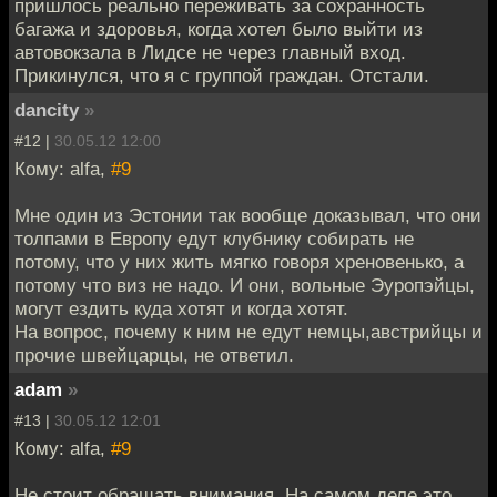
пришлось реально переживать за сохранность
багажа и здоровья, когда хотел было выйти из
автовокзала в Лидсе не через главный вход.
Прикинулся, что я с группой граждан. Отстали.
dancity
»
#12 |
30.05.12 12:00
Кому: alfa,
#9
Мне один из Эстонии так вообще доказывал, что они
толпами в Европу едут клубнику собирать не
потому, что у них жить мягко говоря хреновенько, а
потому что виз не надо. И они, вольные Эуропэйцы,
могут ездить куда хотят и когда хотят.
На вопрос, почему к ним не едут немцы,австрийцы и
прочие швейцарцы, не ответил.
adam
»
#13 |
30.05.12 12:01
Кому: alfa,
#9
Не стоит обращать внимания. На самом деле это