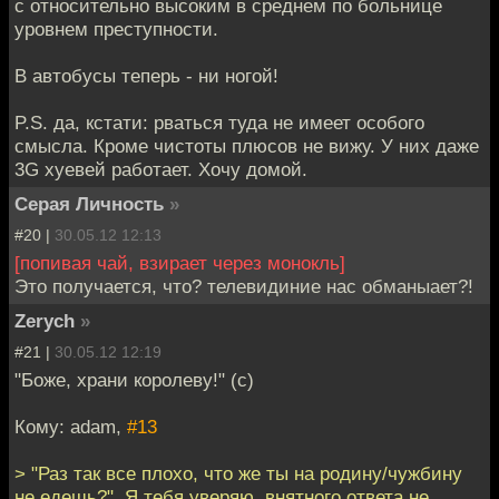
с относительно высоким в среднем по больнице
уровнем преступности.
В автобусы теперь - ни ногой!
P.S. да, кстати: рваться туда не имеет особого
смысла. Кроме чистоты плюсов не вижу. У них даже
3G хуевей работает. Хочу домой.
Серая Личность
»
#20 |
30.05.12 12:13
[попивая чай, взирает через монокль]
Это получается, что? телевидиние нас обманыает?!
Zerych
»
#21 |
30.05.12 12:19
"Боже, храни королеву!" (с)
Кому: adam,
#13
> "Раз так все плохо, что же ты на родину/чужбину
не едешь?". Я тебя уверяю, внятного ответа не