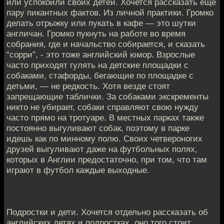
или успокоили своих детей. Хочется рассказать еще
пару пикантных фактов. Из личной практики. Громко
делать отрыжку или пукать в кафе — это шутки
англичан. Громко пукнуть на работе во время
собрания, где и начальство собирается, и сказать
“сорри”, - это тоже английский юмор. Взрослые
часто приходят гулять на детские площадки с
собаками, стафорды, бегающие по площадке с
детьми, — не редкость. Хотя везде стоят
запрещающие таблички. За собаками экскременты
никто не убирает, собаки справляют свою нужду
часто прямо на тротуаре. В местных парках также
постоянно выгуливают собак, поэтому в парке
идешь как по минному полю. Своих четвероногих
друзей выгуливают даже на футбольных полях,
которых в Англии предостаточно, при том, что там
играют в футбол каждые выходные.
Подростки и дети. Хочется отдельно рассказать об
английских детях и подростках, оно того стоит.