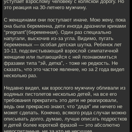
уступает взрослому человеку с коляской дорогу. Но
это реакция на 30-летнего мужчину.
С женщинами они поступают иначе. Мою жену, пока
она была беременна, дети иногда дразнили криками
“pregnant”(беременная). Один раз специально
напугали, выскочив из-за угла. Видимо, пугать
беременных — особая детская шутка. Ребенок лет
10-13, подсвистывающий взрослой симпатичной
женщине или пытающийся с ней познакомиться
фразами типа “эй, детка”, - тоже не редкость. Не
сказать, что это частое явление, но за 2 года видел
несколько раз.
Недавно видел, как взрослого мужчину обливали из
водяных пистолетов несколько детей, на все его
требования прекратить это дети не реагировали,
ведь они прекрасно знают, что “дядя” им ничего не
может сделать. Конечно, всякого рода случаи можно
описывать долго, думаю, лучше описать подростков
и детей более короткой фразой — это абсолютно
невоспитанные, ни за что не несущие