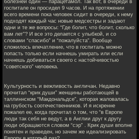
болезней один — парацетамол. Так вот, в очереди в
госпитале он просидел 9 часов. И на протяжении
всего времени пока человек сидит в очереди, к нему
подходят каждый час новые медсестры и задают
одни и те же вопросы: “Где болит, что болит, сколько
вам лет”? И все это делается с улыбкой, и со
словами “спасибо” и “пожалуйста”. Вообще
сложилось впечатление, что в госпиталь можно
попасть только если начнешь умирать или если
начнешь добиваться своего с настойчивостью
“советского” человека.
Культурность и вежливость англичан. Недавно
прочитал “крик души” женщины работающей в
таллиннском “Макдональдсе”, которая жаловалась
на грубость соотечественников. И я искренне
пожалел ее, когда прочитал о том, что “в Европе
люди так себя не ведут, а в Англии друг к другу
люди обращаются словом “сэр” . Крик души вполне
понятен и праведен, но зачем же идеализировать
Европу в который раз?