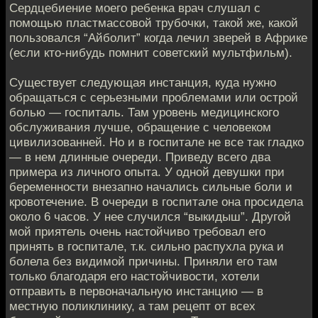
Сердцебиение моего ребенка врач слушал с
помощью пластмассовой трубочки, такой же, какой
пользовался “Айболит” когда лечил зверей в Африке
(если кто-нибудь помнит советский мультфильм).
Существует следующая инстанция, куда нужно
обращаться с серьезными проблемами или острой
болью — госпиталь. Там уровень медицинского
обслуживания лучше, обращение с человеком
цивилизованней. Но и в госпитале не все так гладко
— в нем длинные очереди. Приведу всего два
примера из личного опыта. У одной девушки при
беременности внезапно начались сильные боли и
кровотечение. В очереди в госпитале она просидела
около 6 часов. У нее случился “выкидыш”. Другой
мой приятель очень настойчиво требовал его
принять в госпитале, т.к. сильно распухла рука и
болела без видимой причины. Приняли его там
только благодаря его настойчивости, хотели
отправить в первоначальную инстанцию — в
местную поликлинику, а там рецепт от всех