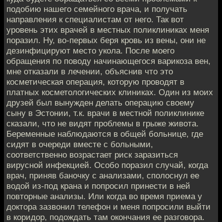
подобию нашего семейного врача, и получать
направления к специалистам от него. Так вот
уровень этих врачей в местных поликлиниках меня
поразил. Ну, во-первых беря кровь из вены, они не
дезинфицируют место укола. После моего
обращения по поводу начинающегося варикоза вен,
мне отказали в лечении, объяснив что это
косметическая операция, которую проводят в
платных косметологических клиниках. Один из моих
друзей был вынужден делать операцию своему
сыну в Эстонии, т.к. врачи в местной поликлинике
сказали, что не видят проблемы в грыже живота.
Беременные наблюдаются в общей больнице, где
сидят в очереди вместе с больными,
соответственно возрастает риск заразиться
вирусной инфекцией. Особо поразил случай, когда
врач, приняв баночку с анализами, сполоснул ее
водой из-под крана и попросил принести в ней
повторные анализы. Или когда во время приема у
доктора зазвонил телефон и меня попросили выйти
в коридор, подождать там окончания ее разговора.