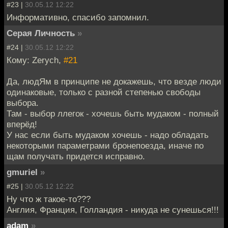
#23 |
30.05.12 12:22
Информативно, спасибо запомнил.
Серая Личность
»
#24 |
30.05.12 12:22
Кому: Zerych,
#21
Да, людЯм в принципе не докажешь, что везде люди
одинаковые, только с разной степенью свободы
выбора.
Там - выбор ллегок - хочешь быть мудаком - полный
вперёд!
У нас если быть мудаком хочешь - надо обладать
некоторыми параметрами бронепоезда, иначе по
щам получать придется исправно.
gmuriel
»
#25 |
30.05.12 12:22
Ну что ж такое-то???
Англия, Франция, Голландия - никуда не сунешься!!!
adam
»