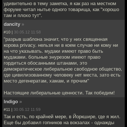
удивительно в тему заметка, я как раз на местном
форуме читал нытье одного товарища, как "хорошо
там и плохо тут".
dancity
»
#10 |
30.05.12 11:58
"разрыв шаблона значит, что у них священная
корова privacy. нельзя ни в коем случае ни кому ни
на что указывать. мудаки имеют право быть
мудаками. больные энурезом имеют право
гордиться обосанными штанами, это
демократическое либеральное свободное общество,
где цивилизованному человеку нет места, зато есть
место дегенератам, хамам, и прочим"
Настоящие либеральные ценности. Так победим!
lndigo
»
#11 |
30.05.12 11:59
Так и есть, по крайней мере, в Йоркшире, где я жил.
Еще бы добавил гопников на вокзалах - однажды