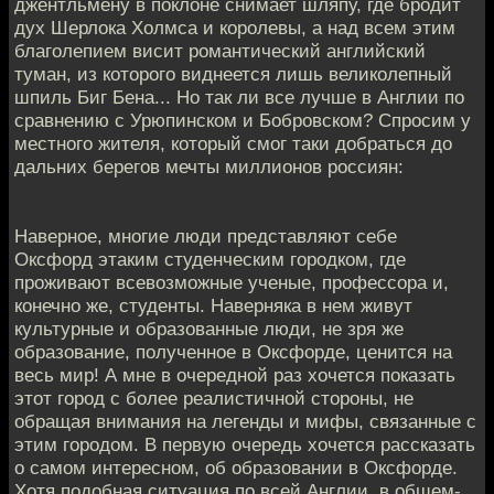
джентльмену в поклоне снимает шляпу, где бродит
дух Шерлока Холмса и королевы, а над всем этим
благолепием висит романтический английский
туман, из которого виднеется лишь великолепный
шпиль Биг Бена... Но так ли все лучше в Англии по
сравнению с Урюпинском и Бобровском? Спросим у
местного жителя, который смог таки добраться до
дальних берегов мечты миллионов россиян:
Наверное, многие люди представляют себе
Оксфорд этаким студенческим городком, где
проживают всевозможные ученые, профессора и,
конечно же, студенты. Наверняка в нем живут
культурные и образованные люди, не зря же
образование, полученное в Оксфорде, ценится на
весь мир! А мне в очередной раз хочется показать
этот город с более реалистичной стороны, не
обращая внимания на легенды и мифы, связанные с
этим городом. В первую очередь хочется рассказать
о самом интересном, об образовании в Оксфорде.
Хотя подобная ситуация по всей Англии, в общем-