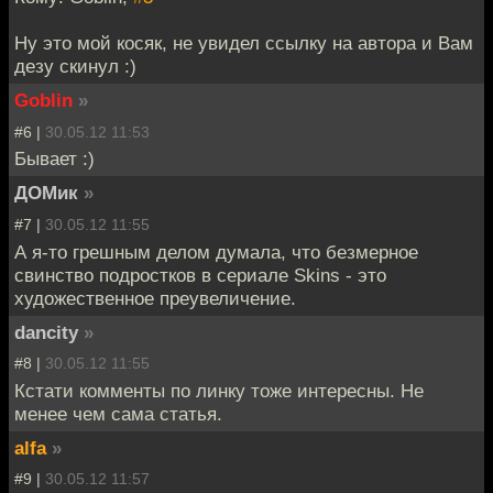
Ну это мой косяк, не увидел ссылку на автора и Вам
дезу скинул :)
Goblin
»
#6 |
30.05.12 11:53
Бывает :)
ДОМик
»
#7 |
30.05.12 11:55
А я-то грешным делом думала, что безмерное
свинство подростков в сериале Skins - это
художественное преувеличение.
dancity
»
#8 |
30.05.12 11:55
Кстати комменты по линку тоже интересны. Не
менее чем сама статья.
alfa
»
#9 |
30.05.12 11:57