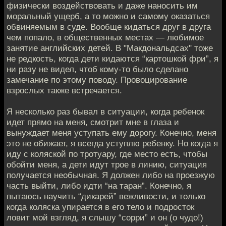
физически воздействовать и даже наносить им
моральный ущерб, а то можно и самому оказаться
обвиняемым в суде. Вообще кидаться друг в друга
чем попало, в общественных местах — любимое
занятие английских детей. В "Макдональдсах" тоже
не редкость, когда дети кидаются “картошкой фри”, я
ни разу не видел, чтоб кому-то было сделано
замечание по этому поводу. Провоцирование
взрослых также встречается.
Я несколько раз бывал в ситуации, когда ребенок
идет прямо на меня, смотрит мне в глаза и
вынуждает меня уступать ему дорогу. Конечно, меня
это не обижает, я всегда уступлю ребенку. Но когда я
иду с коляской по тротуару, где место есть, чтобы
обойти меня, а дети идут трое в линию, ситуация
получается необычная. Я должен либо на проезжую
часть выйти, либо идти “на таран”. Конечно, я
пытаюсь научить “дикарей” вежливости, и только
когда коляска упирается в его тело и подросток
ловит мой взгляд, я слышу “сорри” и он (о чудо!)