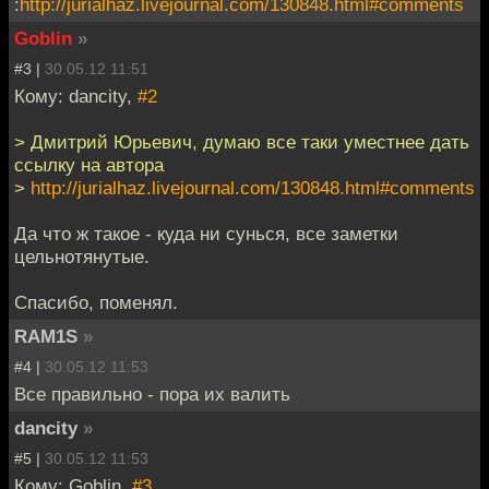
:
http://jurialhaz.livejournal.com/130848.html#comments
Goblin
»
#3 |
30.05.12 11:51
Кому: dancity,
#2
> Дмитрий Юрьевич, думаю все таки уместнее дать
ссылку на автора
>
http://jurialhaz.livejournal.com/130848.html#comments
Да что ж такое - куда ни сунься, все заметки
цельнотянутые.
Спасибо, поменял.
RAM1S
»
#4 |
30.05.12 11:53
Все правильно - пора их валить
dancity
»
#5 |
30.05.12 11:53
Кому: Goblin,
#3