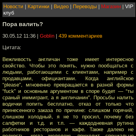
Новости
|
Картинки
|
Видео
|
Переводы
|
Магазин
|
VIP
клуб
Пора валить?
30.05.12 11:36
|
Goblin
|
439 комментариев
Цитата:
Вежливость англичан тоже имеет интересное
свойство. Чтобы это понять, нужно пообщаться с
людьми, работающими с клиентами, например с
продавцами, официантами. Когда английское
“please”, мгновенно превращается в разной формы
“fuck” и основным аргументом в споре будет — “ты
сраный иммигрант, а я англичанин”. Просьбы налить
водички попить бесплатно, отказ от только что
принесенного заказа по причине: слишком горячий,
слишком холодный, я не то просил, почему без
салфетки и т.д. и т.п. — каждодневная рутина
работников ресторанов и кафе. Также далеко не
редкость, когда молодежь приходит специально