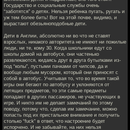
Государство и социальные службы очень
“заботятся” о детях. Нельзя ребенка пугать, ругать и
уж тем более бить! Вот на этой почве, видимо, и
вырастают обезьяноподобные дети.
Дети в Англии, абсолютно ни во что не ставят
взрослых, никакого авторитета не имеют ни пожилые
люди, ни те, кому 30. Когда школьники едут со
школы домой на автобусе, они частенько
развлекаются, кидаясь друг в друга бутылками из-
под “колы”, пустыми пачками от чипсов, да и
вообще любым мусором, который они приносят с
собой в автобус. Учитывая то, что во время такой
игры они бегают по автобусу и уклоняются от
летящих предметов, то эти самые предметы
попадают в других пассажиров, не участвующих в
игре. И никто им не делает замечаний по этому
поводу, потому что, сделав им замечание, можно
попасть под их пристальное внимание и получить
столько “fuck” в ответ, что настроение будет
испорчено. И не забывайте, на них нельзя