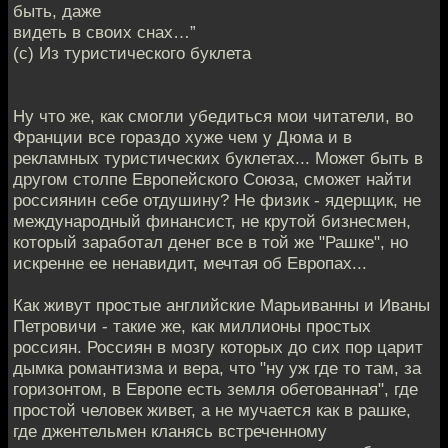
быть, даже
видеть в своих снах…”
(с) Из туристического буклета
Ну что же, как смогли убедиться мои читатели, во
Франции все гораздо хуже чем у Дюма и в
рекламных туристических буклетах... Может быть в
другом столпе Европейского Союза, сможет найти
россиянин себе отдушину? Не физик - ядерщик, не
международный финансист, не крутой бизнесмен,
который заработал денег все в той же "Рашке", но
искренне ее ненавидит, мечтая об Европах...
Как живут простые английские Марьиванны и Иваны
Петровичи - такие же, как миллионы простых
россиян. Россиян в мозгу которых до сих пор царит
дымка романтизма и вера, что "ну уж где то там, за
горизонтом, в Европе есть земля обетованная", где
простой человек живет, а не мучается как в рашке,
где джентельмен кланясь встреченному