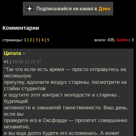
Подписывайся на канал в
Дзен
Комментарии
cтраницы: 1 |
2
|
3
|
4
|
5
всего: 439,
Goblin
: 3
Цитата
»
#1 |
30.05.12 11:37
“Так что если есть время — просто отправьтесь на
неспешную
прогулку, вдохните воздух старины, посмотрите на
стайки студентов
и ощутите этот контраст молодости и старины ,
бурлящей
активности и замшелой таинственности. Ваш день,
если вы
проведете его в Оксфорде — пролетит совершенно
незаметно,
и вы еще долго будете его вспоминать. А может