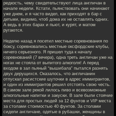
редкость, чему свидетельствуют лица англичан в
начале недели. Кстати, пьянствовать они начинают
уже днем, и я часто видел, как приходят в бар с
детьми, видимо, чтоб дома их не оставлять одних.
А ведь в этих барах и пьют, и курят, и матом
ругаются.
Неделю назад я посетил местные соревнования по
боксу, соревновались местные оксфордские клубы,
ничего серьезного. Я пришел туда к началу
соревнований (7 вечера), одна треть англичан уже на
ногах не стояла от выпитого алкоголя! А перед
входом в зал пьяный “вышибала” пытался разнять
двух дерущихся. Оказалось, что англичанин
отпускал расистские шуточки в адрес иммигрантов,
и один из иммигрантов решил отстоять свою честь.
В самом зале рекой лилось пиво и всевозможные
алкогольные напитки и закуски. В зале были стоячие
места для простых людей за 12 фунтов и VIP места
за столами стоимостью 40 фунтов. За столами
сидели англичане, одетые в рубашки, женщины в