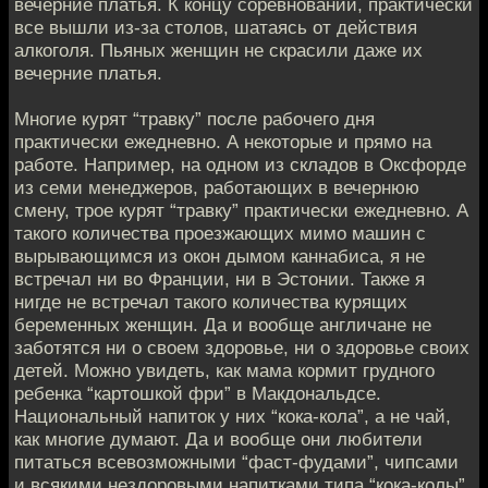
вечерние платья. К концу соревнований, практически
все вышли из-за столов, шатаясь от действия
алкоголя. Пьяных женщин не скрасили даже их
вечерние платья.
Многие курят “травку” после рабочего дня
практически ежедневно. А некоторые и прямо на
работе. Например, на одном из складов в Оксфорде
из семи менеджеров, работающих в вечернюю
смену, трое курят “травку” практически ежедневно. А
такого количества проезжающих мимо машин с
вырывающимся из окон дымом каннабиса, я не
встречал ни во Франции, ни в Эстонии. Также я
нигде не встречал такого количества курящих
беременных женщин. Да и вообще англичане не
заботятся ни о своем здоровье, ни о здоровье своих
детей. Можно увидеть, как мама кормит грудного
ребенка “картошкой фри” в Макдональдсе.
Национальный напиток у них “кока-кола”, а не чай,
как многие думают. Да и вообще они любители
питаться всевозможными “фаст-фудами”, чипсами
и всякими нездоровыми напитками типа “кока-колы”.