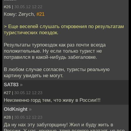
#26 |
30.05.12 12:22
Кому: Zerych,
#21
> Еще веселей слушать откровения по результатам
туристических поездок.
Результаты турпоездок как раз почти всегда
положительные. Ну если только турист не
потравился в какой-нибудь забегаловке.
В любом случае согласен, туристы реальную
картину увидеть не могут.
SAT83
»
#27 |
30.05.12 12:23
Неизменно горд тем, что живу в России!!!
OldKnight
»
#28 |
30.05.12 12:23
Да ну нах эту забугорщину! Жил и буду жить в
России. У нас, конечно, тоже всякого хватает, но все-