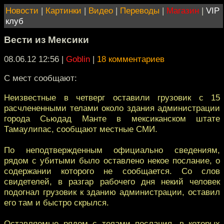
Новости
|
Картинки
|
Видео
|
Переводы
|
Магазин
|
VIP
клуб
Вести из Мексики
08.06.12 12:56
|
Goblin
|
18 комментариев
С мест сообщают:
Неизвестные в четверг оставили грузовик с 15
расчлененными телами около здания администрации
города Сьюдад Манте в мексиканском штате
Тамаулипас, сообщают местные СМИ.
По неподтвержденным официально сведениям,
рядом с убитыми было оставлено некое послание, о
содержании которого не сообщается. Со слов
свидетелей, в разгар рабочего дня некий человек
подогнал грузовик к зданию администрации, оставил
его там и быстро скрылся.
Оставляемые рядом с телами послания, в которых