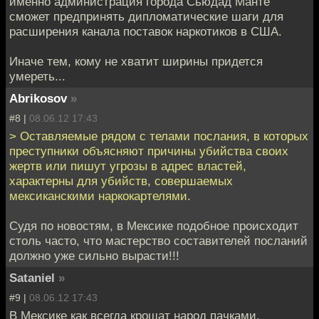
именно администрация города Сьюдад Манте
сможет предпринять дипломатические шаги для
расширения канала поставок наркотиков в США.
Иначе тем, кому не хватит ширины придется
умереть...
Abrikosov
»
#8 |
08.06.12 17:43
> Оставляемые рядом с телами послания, в которых
преступники объясняют причины убийства своих
жертв или пишут угрозы в адрес властей,
характерны для убийств, совершаемых
мексиканскими наркокартелями.
Судя по новостям, в Мексике подобное происходит
столь часто, что мастерство составителей посланий
должно уже сильно вырасти!!!
Sataniel
»
#9 |
08.06.12 17:43
В Мексике как всегда крошат народ пачками,