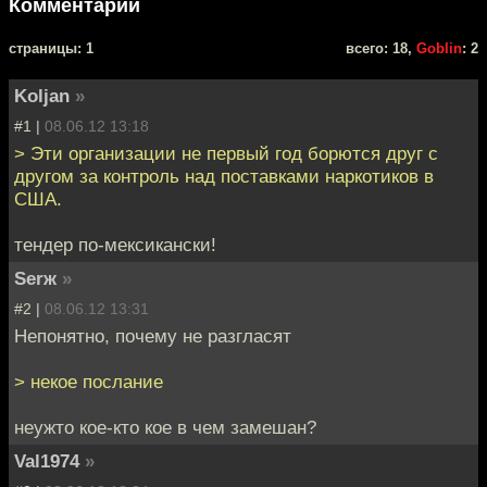
Комментарии
cтраницы: 1
всего: 18,
Goblin
: 2
Koljan
»
#1 |
08.06.12 13:18
> Эти организации не первый год борются друг с
другом за контроль над поставками наркотиков в
США.
тендер по-мексикански!
Serж
»
#2 |
08.06.12 13:31
Непонятно, почему не разгласят
> некое послание
неужто кое-кто кое в чем замешан?
Val1974
»