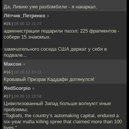
Да, Ливию уже разбомбили - я накаркал.
Лётчик_Петренко
»
#15 |
08.06.12 21:27
администрации подарили паззл: 225 фрагментов -
собери 15 знакомых.
замечательного соседа США держат у себя в
подвале...
Максон
»
#16 |
08.06.12 23:11
Кровавый Призрак Каддафи дотянулся!
RedScorpio
»
#17 |
09.06.12 23:56
Цивилизованный Запад больше волнуют иные
проблемы;
"Togliatti, the country’s automaking capital, endured a
six-year mafia killing spree that claimed more than 100
lives."