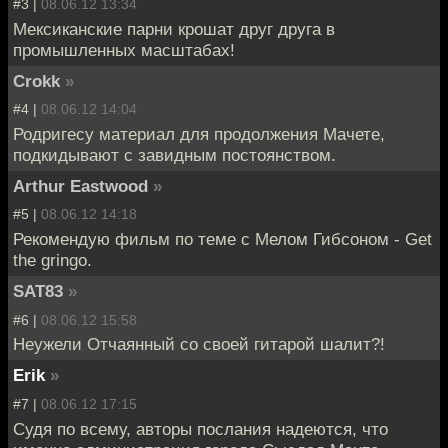
#3 |
08.06.12 13:34
Мексиканские парни крошат друг друга в
промышленных масштабах!
Crokk
»
#4 |
08.06.12 14:04
Родригесу материал для продолжения Мачете,
подкидывают с завидным постоянством.
Arthur Eastwood
»
#5 |
08.06.12 14:18
Рекомендую фильм по теме с Мелом Гибсоном - Get
the gringo.
SAT83
»
#6 |
08.06.12 15:58
Неужели Отчаянный со своей гитарой шалит?!
Erik
»
#7 |
08.06.12 17:15
Судя по всему, авторы послания надеются, что