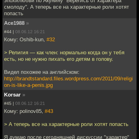
эпохилюбви по Акунину "Берегись от характера
смолоду". А теперь все на характерные роли хотят
попасть
Ace1988
»
#44 |
08.06.12 16:21
Кому: Oshib-kun,
#32
> Религия — как член: нормально когда он у тебя
есть, но не нужно пихать его детям в голову.
Видел похожее на английском:
http://brandtstandard.files.wordpress.com/2011/09/religi
on-is-like-a-penis.jpg
Korsar
»
#45 |
08.06.12 16:21
Кому: polinov85,
#43
> А теперь все на характерные роли хотят попасть
Я думаю после сегодняшней дискуссии "характер"