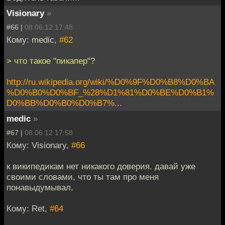
Visionary
»
#66 |
08.06.12 17:48
Кому: medic,
#62
> что такое "пикапер"?
http://ru.wikipedia.org/wiki/%D0%9F%D0%B8%D0%BA
%D0%B0%D0%BF_%28%D1%81%D0%BE%D0%B1%
D0%BB%D0%B0%D0%B7%...
medic
»
#67 |
08.06.12 17:58
Кому: Visionary,
#66
к википедикам нет никакого доверия. давай уже
своими словами, что ты там про меня
понавыдумывал.
Кому: Ret,
#64