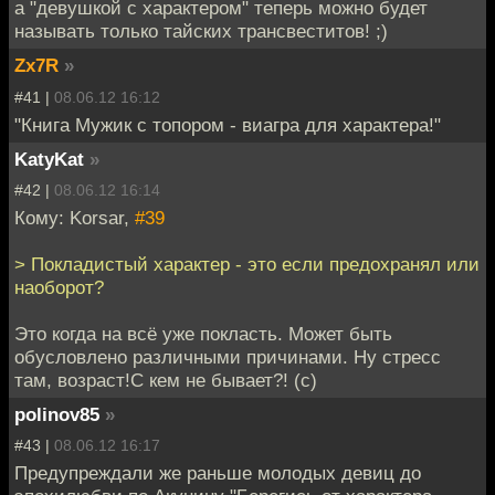
а "девушкой с характером" теперь можно будет
называть только тайских трансвеститов! ;)
Zx7R
»
#41 |
08.06.12 16:12
"Книга Мужик с топором - виагра для характера!"
KatyKat
»
#42 |
08.06.12 16:14
Кому: Korsar,
#39
> Покладистый характер - это если предохранял или
наоборот?
Это когда на всё уже покласть. Может быть
обусловлено различными причинами. Ну стресс
там, возраст!С кем не бывает?! (с)
polinov85
»
#43 |
08.06.12 16:17
Предупреждали же раньше молодых девиц до