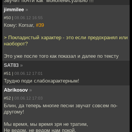
Звучит почти как "монопенисуально"!!!
jimmilee
»
#50 |
08.06.12 16:55
Кому: Korsar,
#39
> Покладистый характер - это если предохранял или
наоборот?
Это уже после того как показал и далее по тексту
SAT83
»
#51 |
08.06.12 17:01
Трудно поди слабохарактерным!
Abrikosov
»
#52 |
08.06.12 17:03
Блин, да теперь многие песни звучат совсем по-
другому!
Мы время, мы время зря не тратим,
Не ведом, не ведом нам покой,