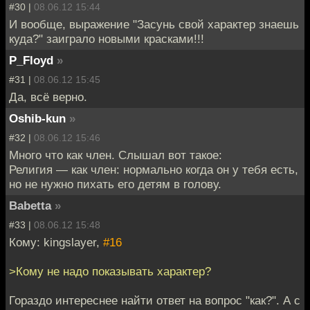
#30 |
08.06.12 15:44
И вообще, выражение "Засунь свой характер знаешь
куда?" заиграло новыми красками!!!
P_Floyd
»
#31 |
08.06.12 15:45
Да, всё верно.
Oshib-kun
»
#32 |
08.06.12 15:46
Много что как член. Слышал вот такое:
Религия — как член: нормально когда он у тебя есть,
но не нужно пихать его детям в голову.
Babetta
»
#33 |
08.06.12 15:48
Кому: kingslayer,
#16
>Кому не надо показывать характер?
Гораздо интереснее найти ответ на вопрос "как?". А с