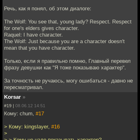
Речь, как я понял, об этом диалоге:
The Wolf: You see that, young lady? Respect. Respect
for one's elders gives character.
Raquel: I have character.
The Wolf: Just because you are a character doesn't
mean that you have character.
Только, если я правильно помню, Главный перевел
фразу девушки как "Я тоже показываю характер".
За точность не ручаюсь, могу ошибаться - давно не
пересматривал.
Korsar
»
#19 |
08.06.12 14:51
Кому: chum,
#17
> Кому: kingslayer,
#16
>
> > Кому не надо показывать характер?