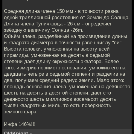
Средняя длина члена 150 мм - в точности равна
одной триллионной расстояния от Земли до Солнца.
Длина члена Тупичковца - 26 см - определяет
звёздную величину Солнца -26m.
Объём члена, разделённый на произведение длины
и квадрата диаметра в точности равен числу "пи".
Высота головки, умноженная на высоту всей
пирамиды, умноженная на десять в седьмой
степени даёт длину окружности экватора. Более
того, измерив периметр основания, умножив его на
двадцать четыре в седьмой степени и разделив на
два, получаем средний радиус земли. Мало этого:
площадь основания члена, умноженная на девяносто
шесть на десять в десятой степени, дает сто
девяносто шесть миллионов восемьсот десять
тысяч квадратных миль, то есть поверхность
земного шара.
Инфа 146%!!!
OldKnight
»