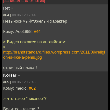
[записал в блокнотик]
Ret
»
#64 |
08.06.12 17:44
Невыносимый/тяжелый характер
Кому: Ace1988,
#44
> Видел похожее на английском:
>
http://brandtstandard.files.wordpress.com/2011/09/religi
on-is-like-a-penis.jpg
отличный плакат!
Korsar
»
#65 |
08.06.12 17:46
Кому: medic,
#62
> что такое "пикапер"?
Водитель газели!!!