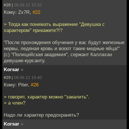
#28 |
08.06.12 15:32
Кому: Zx7R,
#22
> Тогда как понимать выражение "Девушка с
характером" прикажете?!?
"После прохождения обучения у вас будут железные
нервы, ледяная кровь и вооот такие медные яйца!"
(с) "Полицейская академия", сержант Каллахан
девушке-курсанту.
Korsar
»
#29 |
08.06.12 15:40
Кому: Piter,
#26
> говорят, характер можно "закалить".
> а член?
Надо ли характер предохранять?
Korsar
»