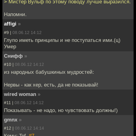
> Мистер Вульф по этому поводу лучше выразился.
Напомни.
affigi
»
#9 |
08.06.12 14:12
Глупо иметь принципы и не поступаться ими.(ц)
Умер
Снифф
»
#10 |
08.06.12 14:12
из народных бабушкиных мудростей:
Нервы - как хер, есть, да не показывай!
wired woman
»
#11 |
08.06.12 14:12
Показывать - не надо, но чувствовать должны!)
gmnx
»
#12 |
08.06.12 14:14
Кому: Tef,
#7