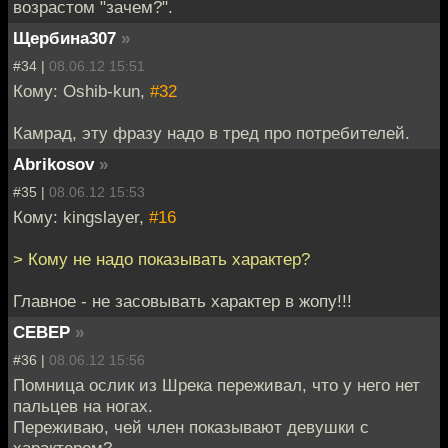
возрастом "зачем?".
Щербина307
»
#34 |
08.06.12 15:51
Кому: Oshib-kun,
#32
Камрад, эту фразу надо в тред про потребителей.
Abrikosov
»
#35 |
08.06.12 15:53
Кому: kingslayer,
#16
> Кому не надо показывать характер?
Главное - не засовывать характер в жопу!!!
CEBEP
»
#36 |
08.06.12 15:56
Помница ослик из Шрека переживал, что у него нет
пальцев на ногах.
Переживаю, чей член показывают девушки с