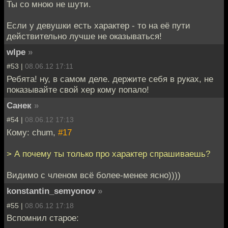
Ты со мною не шути.
Если у девушки есть характер - то на её пути
действительно лучше не оказываться!
wlpe
»
#53 |
08.06.12 17:11
Ребята! ну, в самом деле. держите себя в руках, не
показывайте свой хер кому попало!
Санек
»
#54 |
08.06.12 17:13
Кому: chum,
#17
> А почему ты только про характер спрашиваешь?
Видимо с членом всё более-менее ясно))))
konstantin_semyonov
»
#55 |
08.06.12 17:18
Вспомнил старое: