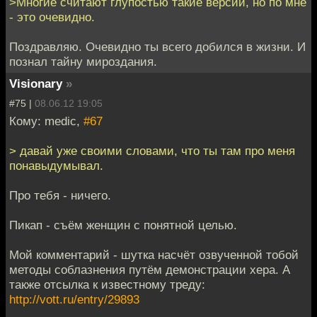
>Многие считают глупостью такие версии, но по мне
- это очевидно.
Поздравляю. Очевидно ты всего добился в жизни. И
познал тайну мироздания.
Visionary
»
#75 |
08.06.12 19:05
Кому: medic,
#67
> давай уже своими словами, что ты там про меня
понавыдумывал.
Про тебя - ничего.
Пикап - съём женщин с понятной целью.
Мой комментарий - шутка насчёт озвученной тобой
методы соблазнения путём демонстрации хера. А
также отсылка к известному треду:
http://vott.ru/entry/29893