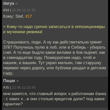
darya
»
#34 |
22.06.12 21:53
Кому: Stef,
#17
> Кому-то надо срочно записаться в оппозиционеры
и мученики режима!
Страшновато, поди. А ну как действительно грянет
37й? Получишь пулю в лоб, или в Сибирь - убирать
снег. А то еще быдло какое вилами в бок пырнет, как
в семнадцатом году. Поаккуратнее надо, чтоб и
нашим, и вашим. Тут украл мильен, там старушку
перевел через дорогу, или бублики раздал в детском
саду..
Пацак
»
#35 |
22.06.12 22:45
мне кажется, что главный вопрос к работникам банка
- с каких х...в они столько кредитов дали? под какие
гарантии?