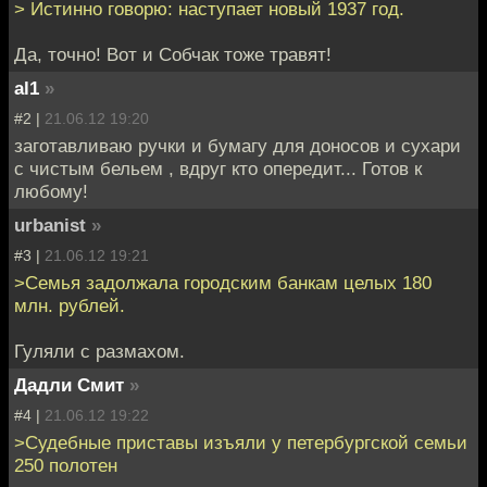
> Истинно говорю: наступает новый 1937 год.
Да, точно! Вот и Собчак тоже травят!
al1
»
#2 |
21.06.12 19:20
заготавливаю ручки и бумагу для доносов и сухари
с чистым бельем , вдруг кто опередит... Готов к
любому!
urbanist
»
#3 |
21.06.12 19:21
>Семья задолжала городским банкам целых 180
млн. рублей.
Гуляли с размахом.
Дадли Смит
»
#4 |
21.06.12 19:22
>Судебные приставы изъяли у петербургской семьи
250 полотен