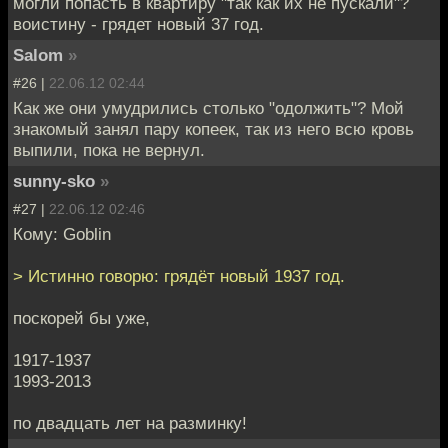
могли попасть в квартиру "так как их не пускали"?
воистину - грядет новый 37 год.
Salom
»
#26 |
22.06.12 02:44
Как же они умудрились столько "одолжить"? Мой
знакомый занял пару копеек, так из него всю кровь
выпили, пока не вернул.
sunny-sko
»
#27 |
22.06.12 02:46
Кому: Goblin
> Истинно говорю: грядёт новый 1937 год.
поскорей бы уже,
1917-1937
1993-2013
по двадцать лет на разминку!