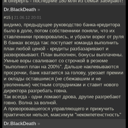
ж охерерть - последние 180 млн из семьи забирают!
Dr.BlackDeath
»
#15 |
21.06.12 20:01
видимо, предыдущее руководство банка-кредитора
было в доле, потом собственники поняли, что их
ставленники проворовались, и убрали ворюг от руля
В банках всегда так: поступает команда выполнить
план любой ценой - кредиты разбазаривают и
разворовывают. План выполнен, бонусы выплачены.
Умные воры сваливают со строчкой в резюме
"выполнил план на 200%". Дальше наклевываются
просрочки, банк хватается за голову, урезает премии
и оклады оставшимся (не сбежавшим и не
уволенным) честным сотрудникам и ставит нового
директора разгребать говна.
Так всегда - одни ломают дрова, другие разгребают
говно. Волна за волной.
А проворовавшегося управляющего и прижучить
практически нельзя, максимум "некомпетенстность"
Dr.BlackDeath
»