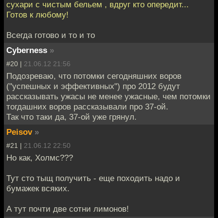
сухари с чистым бельем , вдруг кто опередит...
Готов к любому!
Всегда готово и то и то
Cyberness
»
#20 |
21.06.12 21:56
Подозреваю, что потомки сегодняшних воров
("успешных и эффективных") про 2012 будут
рассказывать ужасы не менее ужасные, чем потомки
тогдашних воров рассказывали про 37-ой.
Так что таки да, 37-ой уже грянул.
Peisov
»
#21 |
21.06.12 22:50
Но как, Холмс???
Тут сто тыщ получить - еще походить надо и
бумажек всяких.
А тут почти две сотни лимонов!