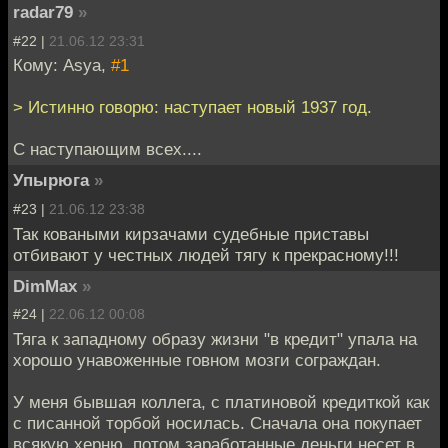
radar79
»
#22 |
21.06.12 23:31
Кому: Asya,
#1
> Истинно говорю: наступает новый 1937 год.
C наступающим всех....
Упырюга
»
#23 |
21.06.12 23:38
Так коваными кирзачами судебные приставы
отбивают у честных людей тягу к прекрасному!!!
DimMax
»
#24 |
22.06.12 00:08
Тяга к западному образу жизни "в кредит" упала на
хорошо унавоженные говном мозги сограждан.
У меня бывшая коллега, с платиновой кредиткой как
с писанной торбой носилась. Сначала она покупает
всякую херню, потом заработанные деньги несет в