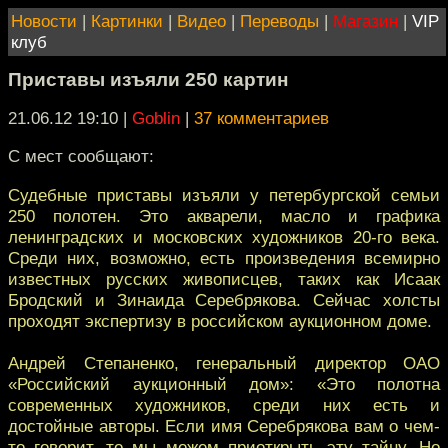
Новости
|
Картинки
|
Видео
|
Переводы
|
Магазин
|
VIP
клуб
Приставы изъяли 250 картин
21.06.12 19:10
|
Goblin
|
37 комментариев
C мест сообщают:
Судебные приставы изъяли у петербургской семьи
250 полотен. Это акварели, масло и графика
ленинградских и московских художников 20-го века.
Среди них, возможно, есть произведения всемирно
известных русских живописцев, таких как Исаак
Бродский и Зинаида Серебрякова. Сейчас холсты
проходят экспертизу в российском аукционном доме.
Андрей Степаненко, генеральный директор ОАО
«Российский аукционный дом»: «Это полотна
современных художников, среди них есть и
достойные авторы. Если имя Серебрякова вам о чем-
то говорит, то мы можем приоткрыть эту тайну. Но