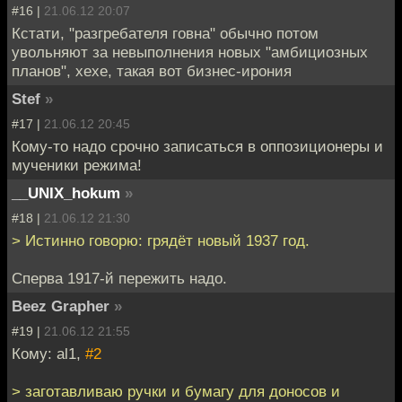
#16 |
21.06.12 20:07
Кстати, "разгребателя говна" обычно потом
увольняют за невыполнения новых "амбициозных
планов", хехе, такая вот бизнес-ирония
Stef
»
#17 |
21.06.12 20:45
Кому-то надо срочно записаться в оппозиционеры и
мученики режима!
__UNIX_hokum
»
#18 |
21.06.12 21:30
> Истинно говорю: грядёт новый 1937 год.
Сперва 1917-й пережить надо.
Beez Grapher
»
#19 |
21.06.12 21:55
Кому: al1,
#2
> заготавливаю ручки и бумагу для доносов и