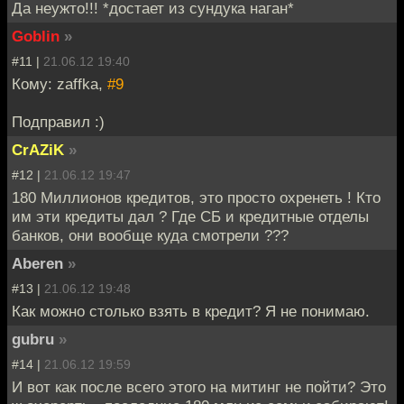
Да неужто!!! *достает из сундука наган*
Goblin
»
#11 |
21.06.12 19:40
Кому: zaffka,
#9
Подправил :)
CrAZiK
»
#12 |
21.06.12 19:47
180 Миллионов кредитов, это просто охренеть ! Кто
им эти кредиты дал ? Где СБ и кредитные отделы
банков, они вообще куда смотрели ???
Aberen
»
#13 |
21.06.12 19:48
Как можно столько взять в кредит? Я не понимаю.
gubru
»
#14 |
21.06.12 19:59
И вот как после всего этого на митинг не пойти? Это