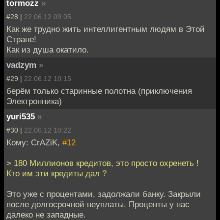
tormozz
»
#28 |
22.06.12 09:05
Как же трудно жить интеллигентным людям в Этой
Стране!
Как из душа окатило.
vadzym
»
#29 |
22.06.12 10:15
берём только старинные полотна (приключения
Электронника)
yuri535
»
#30 |
22.06.12 10:22
Кому: CrAZiK,
#12
> 180 Миллионов кредитов, это просто охренеть !
Кто им эти кредиты дал ?
Это уже с процентами, задолжали банку. Закрыли
после долгосрочной неуплаты. Проценты у нас
далеко не западные.