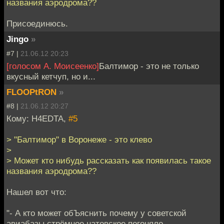
названия аэродрома??
Присоединюсь.
Jingo
»
#7 |
21.06.12 20:23
[голосом А. Моисеенко]
Балтимор - это не только
вкусный кетчуп, но и...
FLOOPtRON
»
#8 |
21.06.12 20:27
Кому: H4EDTA,
#5
> "Балтимор" в Воронеже - это клево
>
> Может кто нибудь рассказать как появилась такое
названия аэродрома??
Нашел вот что:
"- А кто может обЪяснить почему у советской
авиабазы стрёмное натовское погоняло -