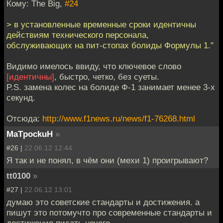
Кому: The Big,
#24
> в установленные временные сроки идентичны
действиям технического персонала,
обслуживающих на пит-стопах болиды Формулы 1."
Видимо имелось ввиду, что ключевое слово
[идентичны]
, быстро, четко, без суеты.
P.S. замена колес на болиде Ф-1 занимает менее 3-х
секунд.
Отсюда:
http://www.f1news.ru/news/f1-76268.html
MaTpockuH
»
#26 |
22.06.12 12:44
Я так и не понял, в чём они (мехи 1) проигрывают?
tt0100
»
#27 |
22.06.12 13:01
думаю это советские стандарты и достижения. а
пишут это потомучто про современные стандарты и
достижения писать нечего