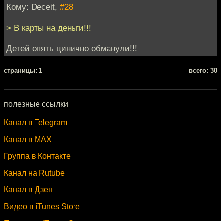
Кому: Deceit,
#28
> В карты на деньги!!!
Детей опять цинично обманули!!!
cтраницы: 1
всего: 30
полезные ссылки
Канал в Telegram
Канал в MAX
Группа в Контакте
Канал на Rutube
Канал в Дзен
Видео в iTunes Store