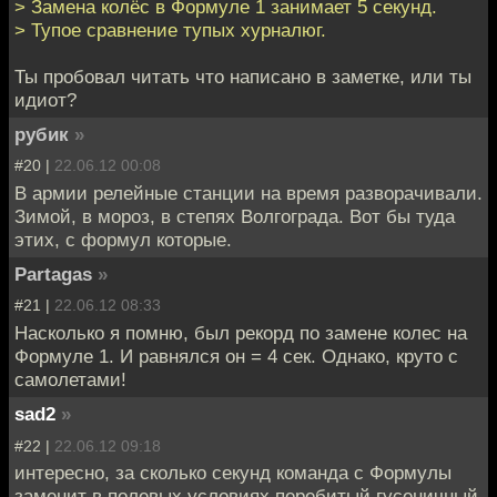
> Замена колёс в Формуле 1 занимает 5 секунд.
> Тупое сравнение тупых хурналюг.
Ты пробовал читать что написано в заметке, или ты
идиот?
рубик
»
#20 |
22.06.12 00:08
В армии релейные станции на время разворачивали.
Зимой, в мороз, в степях Волгограда. Вот бы туда
этих, с формул которые.
Partagas
»
#21 |
22.06.12 08:33
Насколько я помню, был рекорд по замене колес на
Формуле 1. И равнялся он = 4 сек. Однако, круто с
самолетами!
sad2
»
#22 |
22.06.12 09:18
интересно, за сколько секунд команда с Формулы
заменит в полевых условиях перебитый гусеничный