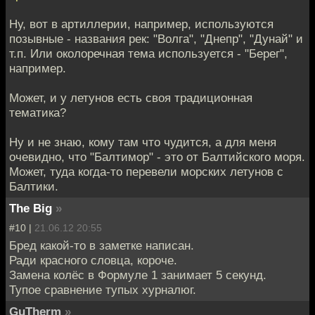
Ну, вот в артиллерии, например, используются
позывные - названия рек: "Волга", "Днепр", "Дунай" и
т.п. Или околоречная тема используется - "Берег",
например.
Может, и у летунов есть своя традиционная
тематика?
Ну и не знаю, кому там что чудится, а для меня
очевидно, что "Балтимор" - это от Балтийского моря.
Может, туда когда-то перевели морских летунов с
Балтики.
The Big
»
#10 |
21.06.12 20:55
Бред какой-то в заметке написан.
Ради красного словца, короче.
Замена колёс в Формуле 1 занимает 5 секунд.
Тупое сравнение тупых хурналюг.
GuTherm
»