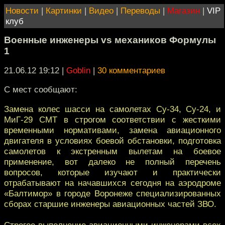
Новости
|
Картинки
|
Видео
|
Переводы
|
Магазин
|
VIP
клуб
Военные инженеры vs механиков Формулы
1
21.06.12 19:12
|
Goblin
|
30 комментариев
С мест сообщают:
Замена колес шасси на самолетах Су-34, Су-24, и
МиГ-29 СМТ в строгом соответствии с жесткими
временными нормативами, замена авиационного
двигателя в условиях боевой обстановки, подготовка
самолетов к экстренным вылетам на боевое
применение, вот далеко не полный перечень
вопросов, которые изучают и практически
отрабатывают на начавшихся сегодня на аэродроме
«Балтимор» в городе Воронеже специализированных
сборах старшие инженеры авиационных частей ЗВО.
Строгое выполнение авиационными инженерами всех