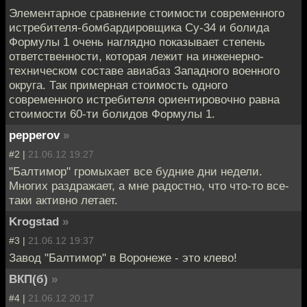
Элементарное сравнение стоимости современного
истребителя-бомбардировщика Су-34 и болида
Формулы 1 очень наглядно показывает степень
ответственности, которая лежит на инженерно-
техническом составе авиабаз Западного военного
округа. Так примерная стоимость одного
современного истребителя ориентировочно равна
стоимости 60-ти болидов Формулы 1.
pepperov
»
#2 |
21.06.12 19:27
"Балтимор" громыхает все будние дни недели.
Многих раздражает, а мне радостно, что что-то все-
таки активно летает.
Krogstad
»
#3 |
21.06.12 19:37
Завод "Балтимор" в Воронеже - это клево!
ВКП(б)
»
#4 |
21.06.12 20:17