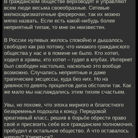
В гражданском обществе верховодят и управляют
всем люди весьма своеобразные. Сетевые
мелкохаризматичные фюрерочки, так их можно
мягко назвать. Если есть какой-нибудь более
неприятный типаж, то мне он неизвестен.
В России нулевых жилось спокойно и дышалось
свободно как раз потому, что никакого гражданского
общества у нас и в помине не было. Кто хотел,
ходил в храмы, кто хотел – гудел в клубах. Интернет
был свободен настолько, насколько это вообще
возможно. Случались неприятные и даже
трагические эксцессы, куда без них. Но на
девяносто девять процентов дела обстояли так. Как
же мало мы наслаждались этим тихим счастьем.
Увы, но похоже, что эпоха мирного и благостного
безвременья подошла к концу. Передовой
креативный класс, решив в борьбе обрести право
своё и присвоить себе все гражданские полномочия,
пробудил и остальное общество. А что оставалось
народу? Утереться?