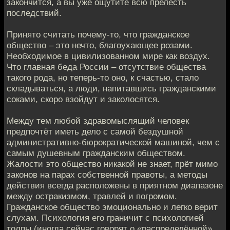
закончится, а вы уже ощутите всю прелесть
последствий.
Принято считать почему-то, что гражданское
общество – это нечто, благоухающее розами.
Необходимое в цивилизованном мире как воздух.
Что главная беда России – отсутствие общества
такого рода, но теперь-то оно, к счастью, стало
складываться, а люди, напитавшись гражданскими
соками, скоро взойдут и заколосятся.
Между тем любой здравомыслящий человек
предпочтёт иметь дело с самой бездушной
административно-бюрократической машиной, чем с
самым душевным гражданским обществом.
Жалости это общество никакой не знает, прёт мимо
законов на парах собственной правоты, а методы
действия всегда расположены в приятном диапазоне
между остракизмом, травлей и погромом.
Гражданское общество эмоционально и легко верит
слухам. Психология его граничит с психологией
толпы (иногда сейчас говорят о «распределённой»