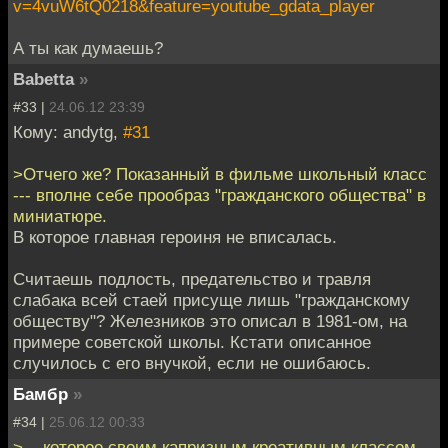
v=4vuW6tQ0218&feature=youtube_gdata_player
А ты как думаешь?
Babetta
»
#33 |
24.06.12 23:39
Кому: andytg,
#31
>Отчего же? Показанный в фильме школьный класс
--- вполне себе прообраз "гражданского общества" в
миниатюре.
В которое главная героиня не вписалась.
Считаешь подлость, предательство и травля
слабака всей стаей присуще лишь "гражданскому
обществу"? Железников это описал в 1981-ом, на
примере советской школы. Кстати описанное
случилось с его внучкой, если не ошибаюсь.
Бамбр
»
#34 |
25.06.12 00:33
> ...которое своим капризным креативным классом