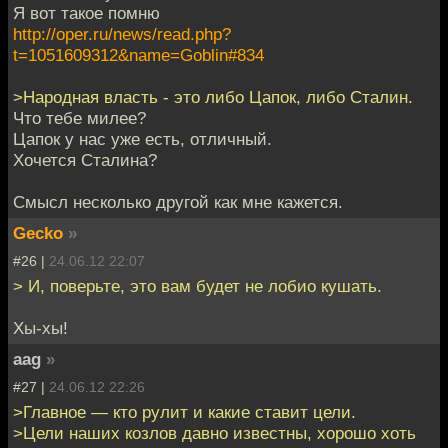
Я вот такое помню
http://oper.ru/news/read.php?
t=1051609312&name=Goblin#834
>Народная власть - это либо Цапок, либо Сталин.
Что тебе милее?
Цапок у нас уже есть, отличный.
Хочется Сталина?
Смысл несколько другой как мне кажется.
Gecko
»
#26 |
24.06.12 22:07
> И, поверьте, это вам будет не лобио кушать.
Хы-хы!
aag
»
#27 |
24.06.12 22:26
>Главное — кто рулит и какие ставит цели.
>Цели наших козлов давно известны, хорошо хоть