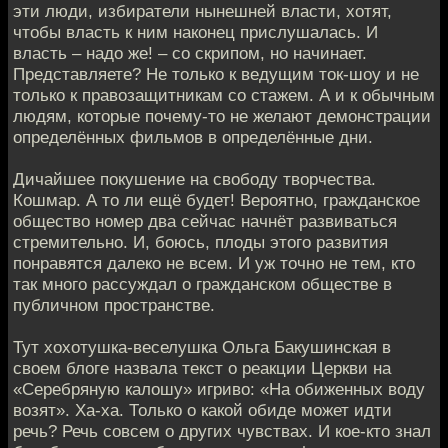
эти люди, избиратели нынешней власти, хотят,
чтобы власть к ним наконец прислушалась. И
власть – надо же! – со скрипом, но начинает.
Представляете? Не только к ведущим ток-шоу и не
только к правозащитникам со стажем. А и к обычным
людям, которые почему-то не желают демонстрации
определённых фильмов в определённые дни.
Дичайшее покушение на свободу творчества.
Кошмар. А то ли ещё будет! Вероятно, гражданское
общество номер два сейчас начнёт развиваться
стремительно. И, боюсь, плоды этого развития
понравятся далеко не всем. И уж точно не тем, кто
так много рассуждал о гражданском обществе в
публичном пространстве.
Тут хохотушка-веселушка Ольга Бакушинская в
своем блоге назвала текст о реакции Церкви на
«Серебряную калошу» игриво: «На обиженных воду
возят». Ха-ха. Только о какой обиде может идти
речь? Речь совсем о других чувствах. И кое-кто знал