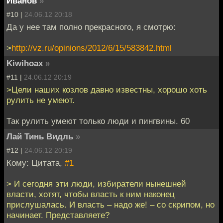
Иванов
»
#10 |
24.06.12 20:18
Да у нее там полно прекрасного, я смотрю:
>
http://vz.ru/opinions/2012/6/15/583842.html
Kiwihoax
»
#11 |
24.06.12 20:19
>Цели наших козлов давно известны, хорошо хоть
рулить не умеют.
Так рулить умеют только люди и пингвины. 60
Лай Тинь Видль
»
#12 |
24.06.12 20:19
Кому: Цитата,
#1
> И сегодня эти люди, избиратели нынешней
власти, хотят, чтобы власть к ним наконец
прислушалась. И власть – надо же! – со скрипом, но
начинает. Представляете?