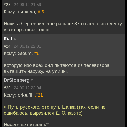
#23 |
24.06.12 21:59
Кому: ни-кола,
#20
Никита Сергеевич еще раньше 87го внес свою лепту
в это противостояние.
m.if
»
#24 |
24.06.12 22:01
Кому: Stoum,
#6
Которую изо всех сил пытаются из телевизора
вытащить наружу, на улицы.
DrSlonberg
»
#25 |
24.06.12 22:04
Кому: orke.fil,
#21
> Путь русского, это путь Цапка (так, если не
ошибаюсь, выразился Д.Ю. как-то)
Ничего не путаешь?