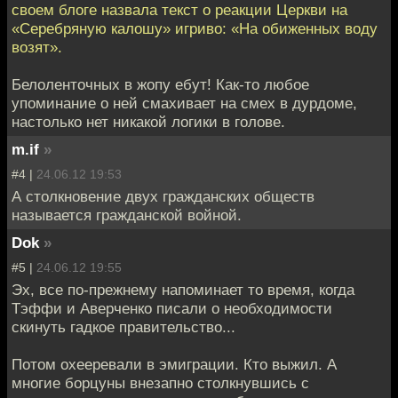
своем блоге назвала текст о реакции Церкви на
«Серебряную калошу» игриво: «На обиженных воду
возят».
Белоленточных в жопу ебут! Как-то любое
упоминание о ней смахивает на смех в дурдоме,
настолько нет никакой логики в голове.
m.if
»
#4 |
24.06.12 19:53
А столкновение двух гражданских обществ
называется гражданской войной.
Dok
»
#5 |
24.06.12 19:55
Эх, все по-прежнему напоминает то время, когда
Тэффи и Аверченко писали о необходимости
скинуть гадкое правительство...
Потом охееревали в эмиграции. Кто выжил. А
многие борцуны внезапно столкнувшись с