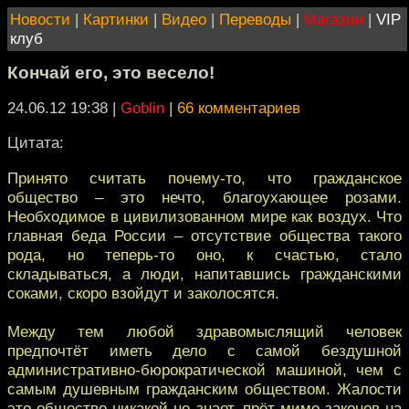
Новости
|
Картинки
|
Видео
|
Переводы
|
Магазин
|
VIP
клуб
Кончай его, это весело!
24.06.12 19:38
|
Goblin
|
66 комментариев
Цитата:
Принято считать почему-то, что гражданское
общество – это нечто, благоухающее розами.
Необходимое в цивилизованном мире как воздух. Что
главная беда России – отсутствие общества такого
рода, но теперь-то оно, к счастью, стало
складываться, а люди, напитавшись гражданскими
соками, скоро взойдут и заколосятся.
Между тем любой здравомыслящий человек
предпочтёт иметь дело с самой бездушной
административно-бюрократической машиной, чем с
самым душевным гражданским обществом. Жалости
это общество никакой не знает, прёт мимо законов на