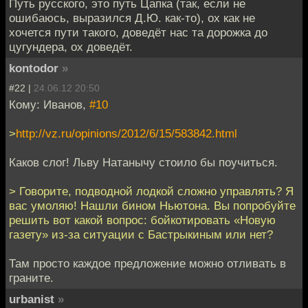
Путь русского, это путь Цапка (так, если не
ошибаюсь, выразился Д.Ю. как-то), ох как не
хочется пути такого, доведёт нас та дорожка до
цугундера, ох доведёт.
kontodor
»
#22 |
24.06.12 20:50
Кому: Иванов,
#10
>
http://vz.ru/opinions/2012/6/15/583842.html
Каков слог! Льву Натанычу стоило бы поучиться.
> Говорите, подводной лодкой сложно управлять? Я
вас умоляю! Нашли бином Ньютона. Вы попробуйте
решить вот какой вопрос: бойкотировать «Новую
газету» из-за ситуации с Бастрыкиным или нет?
Там просто каждое предложение можно отливать в
граните.
urbanist
»