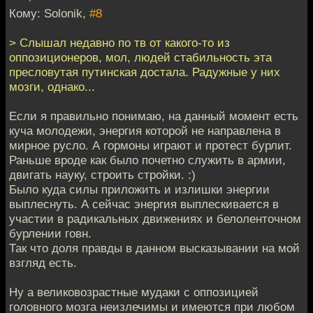
Кому: Solonik,
#8
> Слышал недавно по тв от какого-то из
оппозиционеров, мол, людей стабильность эта
пресловутая путинская достала. Радужные у них
мозги, однако...
Если я правильно понимаю, на данный момент есть
куча молодежи, энергия которой не направлена в
мирное русло. А гормоны играют и протест бурлит.
Раньше вроде как было почетно служить в армии,
двигать науку, строить стройки. :)
Было куда силы приложить и излишки энергии
выплеснуть. А сейчас энергия выплескивается в
участии в радикальных движениях и белоленточном
бурлении говн.
Так что доля правды в данном высказывании на мой
взгляд есть.
Ну а великовозрастные мудаки с оппозицией
головного мозга неизлечимы и имеются при любом