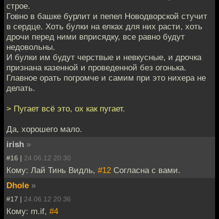
строе.
Говно в башке бурлит и пепел Новодворской стучит
в сердце. Хоть булки на елках для них расти, хоть
дрочи перед ними вприсядку, все равно будут
недовольны.
И булки им будут черствые и невкусные, и дрочка
признана казенной и проведенной без огонька.
Главное орать погромче и самим при это нихера не
делать.
> Пугает всё это, ох как пугает.
Да, хорошего мало.
irish
»
#16 |
24.06.12 20:30
Кому: Лай Тинь Видль,
#12
Согласна с вами.
Dhole
»
#17 |
24.06.12 20:36
Кому: m.if,
#4