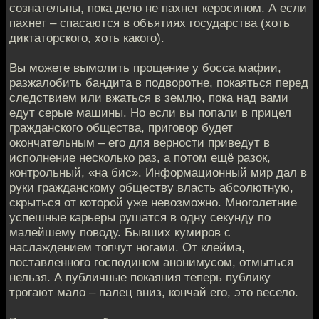
сознательны, пока дело не пахнет керосином. А если
пахнет – спасаются в объятиях государства (хоть
диктаторского, хоть какого).
Вы можете вымолить прощение у босса мафии,
разжалобить бандита в подворотне, покаяться перед
следствием или вжаться в землю, пока над вами
едут серые машины. Но если вы попали в прицел
гражданского общества, приговор будет
окончательным – его для верности приведут в
исполнение несколько раз, а потом ещё разок,
контрольный, «на бис». Информационный мир дал в
руки гражданскому обществу власть абсолютную,
скрыться от которой уже невозможно. Многолетние
успешные карьеры рушатся в одну секунду по
малейшему поводу. Бывших кумиров с
наслаждением топчут ногами. От клейма,
поставленного господином анонимусом, отмыться
нельзя. А публичные покаяния теперь публику
трогают мало – палец вниз, кончай его, это весело.