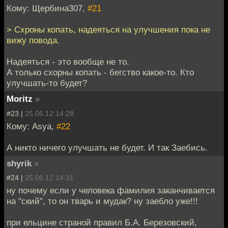
Кому: Щербина307,
#21
> Схроны копать, надеяться на улучшения пока не
вижу повода.
Надеяться - это вообще не то.
А только схорны копать - бегство какое-то. Кто
улучшать-то будет?
Moritz
»
#23 |
25.06.12 14:28
Кому: Asya,
#22
А никто ничего улучшать не будет. И так Заебись.
shyrik
»
#24 |
25.06.12 14:31
ну почему если у человека фамилия заканчивается
на "ский", то он тварь и мудак? ну заебло уже!!!
при ельцине страной правил Б.А. Березовский,