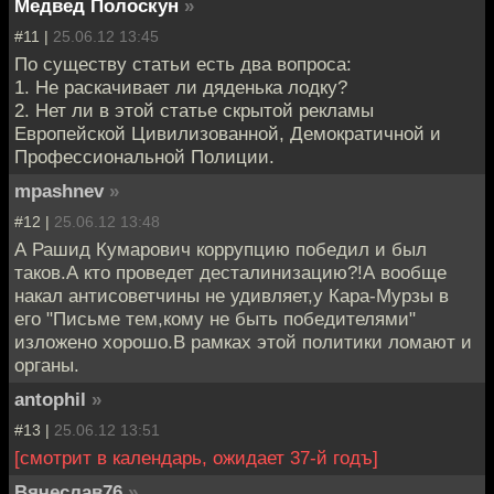
Медвед Полоскун
»
#11 |
25.06.12 13:45
По существу статьи есть два вопроса:
1. Не раскачивает ли дяденька лодку?
2. Нет ли в этой статье скрытой рекламы
Европейской Цивилизованной, Демократичной и
Профессиональной Полиции.
mpashnev
»
#12 |
25.06.12 13:48
А Рашид Кумарович коррупцию победил и был
таков.А кто проведет десталинизацию?!А вообще
накал антисоветчины не удивляет,у Кара-Мурзы в
его "Письме тем,кому не быть победителями"
изложено хорошо.В рамках этой политики ломают и
органы.
antophil
»
#13 |
25.06.12 13:51
[смотрит в календарь, ожидает 37-й годъ]
Вячеслав76
»