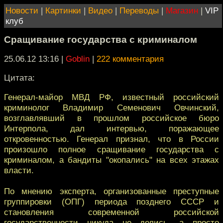
Новости
|
Картинки
|
Видео
|
Переводы
|
Магазин
|
VIP
клуб
Сращивание государства с криминалом
25.06.12 13:16
|
Goblin
|
222 комментария
Цитата:
Генерал-майор МВД РФ, известный российский
криминолог Владимир Семенович Овчинский,
возглавлявший в прошлом российское бюро
Интерпола, дал интервью, поражающее
откровенностью. Генерал признал, что в России
произошло полное сращивание государства с
криминалом, а бандиты "окопались" на всех этажах
власти.
По мнению эксперта, организованные преступные
группировки (ОПГ) периода позднего СССР и
становления современной российской
государственности никуда не делись, а просто