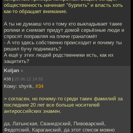
общественность начинает "бурлить" и власть хоть
как-то обращает внимание.
А ты не думаеш что к тому кто выкладывает такие
ролики и снимает придут домой серьёзные люди и
спросят поправляя на плече гранатомёт
- А что здесь собственно происходит и почему ты
решил бучу поднимать?
А ещё у этих людей родственники есть, как их
защитить?
Koljan
»
#38 |
25.06.12 14:55
Кому: shyrik,
#34
> согласен, но почему-то среди таких фамилий за
последние 20 лет все больше носителей
антироссийских знамен.
да, Латынская, Сванидзский, Пивоварский,
Федотский, Караганский, да этот список можно