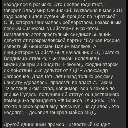
находился в розыске. Это беспрецедентно", -
говорит Владимир Овчинский. Буквально в мае 2011
года завершился судебный процесс по "братской"
ОПГ, которая занималась рейдерством, незаконным
лесным бизнесом, убийствами и рэкетом.
Возглавлял этот преступный синдикат бывший
депутат от прокремлевской партии "Единая Россия",
известный бизнесмен Вадим Маляков. А
инициатором убийств был начальник УВД Братска
Владимир Утвенко, чьи заказы исполняли
милиционеры и бандиты. Наконец, координатором
их действий был депутат от ЛДПР Александр
Загороднев. Двадцать лет назад только редкому
бандиту удавалось "пролезть во власть". Таким
"счастливчиком" стал, например, вор в законе по
кличке Пудель, получивший статус общественного
помощника президента РФ Бориса Ельцина. "Его
кто-то в свое время ему подсунул. Но длилось это
недолго", - добавил генерал-майор МВД.
Другой единичный пример - известный бандит