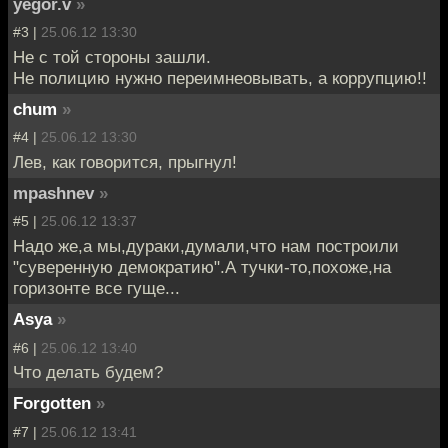
yegor.v
»
#3 |
25.06.12 13:30
Не с той стороны зашли.
Не полицию нужно переимнеовывать, а коррупцию!!
chum
»
#4 |
25.06.12 13:30
Лев, как говорится, прыгнул!
mpashnev
»
#5 |
25.06.12 13:37
Надо же,а мы,дураки,думали,что нам построили
"суверенную демократию".А тучки-то,похоже,на
горизонте все гуще...
Asya
»
#6 |
25.06.12 13:40
Что делать будем?
Forgotten
»
#7 |
25.06.12 13:41