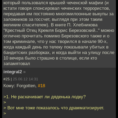
который пользовался крышей чеченской мафии (и
кстати говоря спонсировал чеченских террористов,
передавая им постоянно многомилоонные выкупы за
заложников за госсчет, выглядя при этом таким
великим спасителем). В книге П. Хлебникова
"Крестный Отец Кремля Борис Березовский.." можно
отлично прочитать помимо Березовского также и о
том криминале, что у нас творился в начале 90-х,
когда каждый день по телеку показывали убитых в
бандитских разборках, и когда выйти на улицу после
10 вечера было страшно в столице, если кто
запамятовал
integral2
»
#25 |
25.06.12 14:31
Кому: Forgotten,
#18
>1. Не раскачивает ли дяденька лодку?
>
> Вот мне тоже показалось что драмматизирует.
>