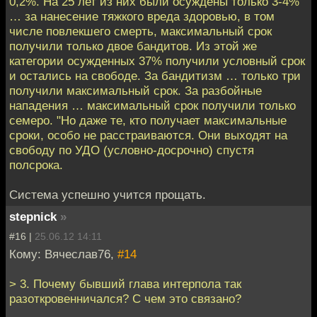
0,2%. На 25 лет из них были осуждены только 3-4%
… за нанесение тяжкого вреда здоровью, в том
числе повлекшего смерть, максимальный срок
получили только двое бандитов. Из этой же
категории осужденных 37% получили условный срок
и остались на свободе. За бандитизм … только три
получили максимальный срок. За разбойные
нападения … максимальный срок получили только
семеро. "Но даже те, кто получает максимальные
сроки, особо не расстраиваются. Они выходят на
свободу по УДО (условно-досрочно) спустя
полсрока.
Система успешно учится прощать.
stepnick
»
#16 |
25.06.12 14:11
Кому: Вячеслав76,
#14
> 3. Почему бывший глава интерпола так
разоткровенничался? С чем это связано?