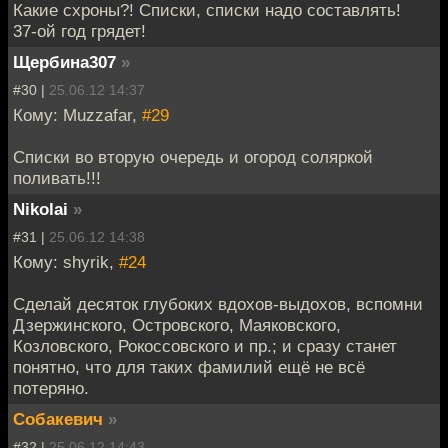
Какие схроны?! Списки, списки надо составлять!
37-ой год грядет!
Щербина307
»
#30 |
25.06.12 14:37
Кому: Muzzafar,
#29
Списки во вторую очередь и огород соляркой
поливать!!!
Nikolai
»
#31 |
25.06.12 14:38
Кому: shyrik,
#24
Сделай десяток глубоких вдохов-выдохов, вспомни
Дзержинского, Островского, Маяковского,
Козловского, Рокоссовского и пр.; и сразу станет
понятно, что для таких фамилий ещё не всё
потеряно.
Собакевич
»
#32 |
25.06.12 14:43