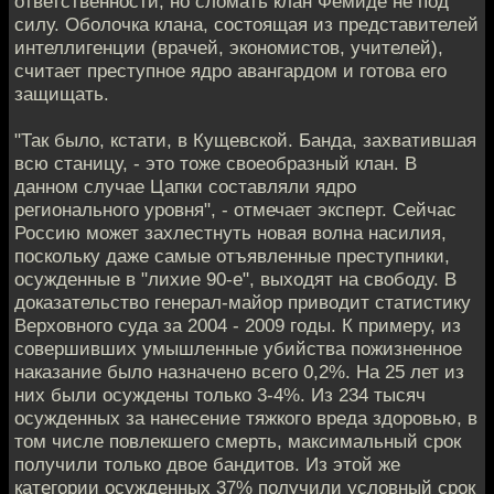
ответственности, но сломать клан Фемиде не под
силу. Оболочка клана, состоящая из представителей
интеллигенции (врачей, экономистов, учителей),
считает преступное ядро авангардом и готова его
защищать.
"Так было, кстати, в Кущевской. Банда, захватившая
всю станицу, - это тоже своеобразный клан. В
данном случае Цапки составляли ядро
регионального уровня", - отмечает эксперт. Сейчас
Россию может захлестнуть новая волна насилия,
поскольку даже самые отъявленные преступники,
осужденные в "лихие 90-е", выходят на свободу. В
доказательство генерал-майор приводит статистику
Верховного суда за 2004 - 2009 годы. К примеру, из
совершивших умышленные убийства пожизненное
наказание было назначено всего 0,2%. На 25 лет из
них были осуждены только 3-4%. Из 234 тысяч
осужденных за нанесение тяжкого вреда здоровью, в
том числе повлекшего смерть, максимальный срок
получили только двое бандитов. Из этой же
категории осужденных 37% получили условный срок