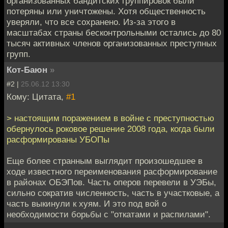
организованных бандитских группировок были
потеряны или уничтожены. Хотя общественность
уверяли, что все сохранено. Из-за этого в
масштабах страны бесконтрольными остались до 80
тысяч активных членов организованных преступных
групп.
Кот-Баюн
»
#2 |
25.06.12 13:30
Кому: Цитата,
#1
> настоящим поражением в войне с преступностью
обернулось роковое решение 2008 года, когда были
расформированы УБОПы
Еще более странным выглядит произошедшее в
ходе известного переименования расформирование
в районах ОБЭПов. Часть оперов перевели в УЭБы,
сильно сократив численность, часть в участковые, а
часть выкинули к хуям. И это под вой о
необходимости борьбы с "откатами и распилами".