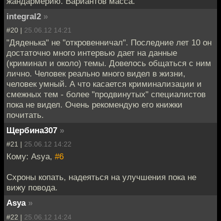
жандармерию. Вариантов масса.
integral2
»
#20 |
25.06.12 14:21
"Дяденька" не "откровенничал". Последние лет 10 он
достаточно много интервью дает на данные
(криминал и около) темы. Довелось общаться с ним
лично. Человек реально много видел в жизни,
человек умный. А что касается криминализации и
смежных тем - более "продвинутых" специалистов
пока не видел. Очень рекомендую его книжки
почитать.
Щербина307
»
#21 |
25.06.12 14:22
Кому: Asya,
#6
Схроны копать, надеяться на улучшения пока не
вижу повода.
Asya
»
#22 |
25.06.12 14:24