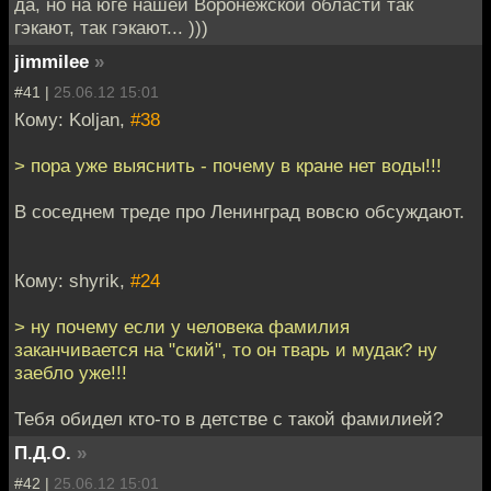
да, но на юге нашей Воронежской области так
гэкают, так гэкают... )))
jimmilee
»
#41 |
25.06.12 15:01
Кому: Koljan,
#38
> пора уже выяснить - почему в кране нет воды!!!
В соседнем треде про Ленинград вовсю обсуждают.
Кому: shyrik,
#24
> ну почему если у человека фамилия
заканчивается на "ский", то он тварь и мудак? ну
заебло уже!!!
Тебя обидел кто-то в детстве с такой фамилией?
П.Д.О.
»
#42 |
25.06.12 15:01