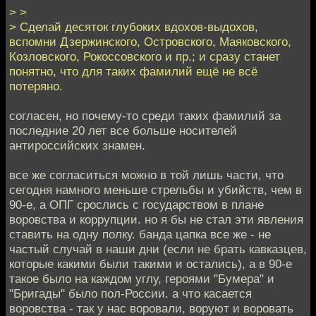
> >
> Сделай десяток глубоких вдохов-выдохов,
вспомни Дзержинского, Островского, Маяковского,
Козловского, Рокоссовского и пр.; и сразу станет
понятно, что для таких фамилий ещё не всё
потеряно.
согласен, но почему-то среди таких фамилий за
последние 20 лет все больше носителей
антироссийских знамен.
все же согласиться можно в той лишь части, что
сегодня намного меньше стрельбы и убийств, чем в
90-е, а ОПГ срослись с государством в плане
воровства и коррупции. но я бы не стал эти явления
ставить на одну полку. банда цапка все же - не
частый случай в наши дни (если не брать кавказцев,
которые какими были такими и остались), а в 90-е
такое было на каждом углу, героями "Бумера" и
"Бригады" было пол-России. а что касается
воровства - так у нас воровали, воруют и воровать