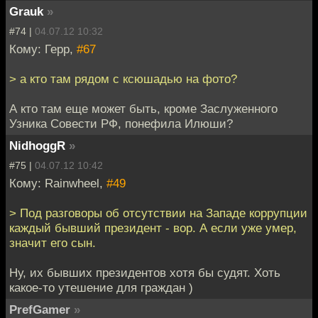
Grauk
»
#74 |
04.07.12 10:32
Кому: Герр,
#67
> а кто там рядом с ксюшадью на фото?
А кто там еще может быть, кроме Заслуженного
Узника Совести РФ, понефила Илюши?
NidhoggR
»
#75 |
04.07.12 10:42
Кому: Rainwheel,
#49
> Под разговоры об отсутствии на Западе коррупции
каждый бывший президент - вор. А если уже умер,
значит его сын.
Ну, их бывших президентов хотя бы судят. Хоть
какое-то утешение для граждан )
PrefGamer
»