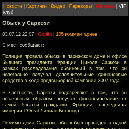
Новости
|
Картинки
|
Видео
|
Переводы
|
Магазин
|
VIP
клуб
Обыск у Саркози
03.07.12 22:07
|
Goblin
|
105 комментариев
С мест сообщают:
Полиция провела обыски в парижском доме и офисе
бывшего президента Франции Николя Саркози в
рамках расследования обвинений в том, что он
нелегально получал дополнительные финансовые
средства в ходе предвыборной кампании 2007 года.
В частности, Саркози подозревают в том, что он
незаконным образом получал финансирование от
самой богатой гражданки Франции, наследницы
империи L'Oreal Лилиан Бетанкур
Помимо дома Саркози, обыск был проведен в одной
из адвокатских контор, частично принадлежащих экс-