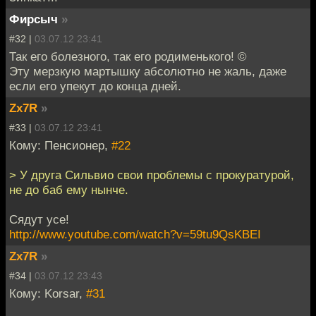
Фирсыч
»
#32 |
03.07.12 23:41
Так его болезного, так его родименького! ©
Эту мерзкую мартышку абсолютно не жаль, даже
если его упекут до конца дней.
Zx7R
»
#33 |
03.07.12 23:41
Кому: Пенсионер,
#22
> У друга Сильвио свои проблемы с прокуратурой,
не до баб ему нынче.
Сядут усе!
http://www.youtube.com/watch?v=59tu9QsKBEI
Zx7R
»
#34 |
03.07.12 23:43
Кому: Korsar,
#31