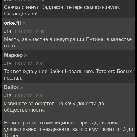
Сначало кинул Каддафи, теперь самого кинули.
Справедливо!
orke.fil
»
#14 |
03.07.12 22:30
Месть, за участие в инаугурации Путина, в качестве
гостя.
Маркер
»
#15 |
03.07.12 22:37
Так вот куда ушли бабки Навального. Тота его Белых
послал.
Bailor
»
#16 |
03.07.12 22:37
Извините за оффтоп, но хочу донести до
общественности.
Если вкратце, то милиционер, при задержании,
ударил пьяного неадеквата, за что ему грозит от 3 до
10 лет.