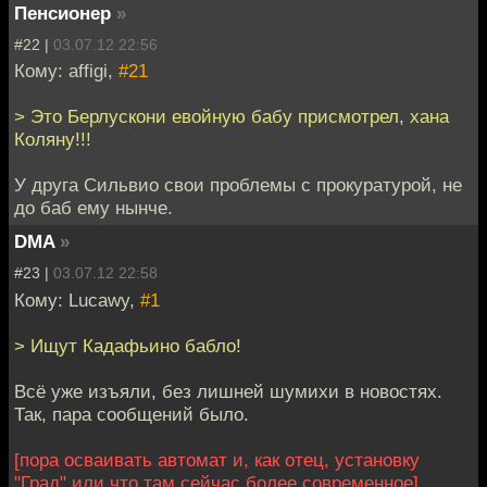
Пенсионер
»
#22 |
03.07.12 22:56
Кому: affigi,
#21
> Это Берлускони евойную бабу присмотрел, хана
Коляну!!!
У друга Сильвио свои проблемы с прокуратурой, не
до баб ему нынче.
DMA
»
#23 |
03.07.12 22:58
Кому: Lucawy,
#1
> Ищут Кадафьино бабло!
Всё уже изъяли, без лишней шумихи в новостях.
Так, пара сообщений было.
[пора осваивать автомат и, как отец, установку
"Град" или что там сейчас более современное]