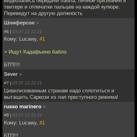
видеозапись передачи бабла, личное признание в
твитере и отпечатки пальцев на каждой купюре.
Переведут на другую должность
Шниферсон
»
#6 |
03.07.12 22:21
Кому: Lucawy,
#1
> Ищут Кадафьино бабло
БТП!!!!
Sever
»
#7 |
03.07.12 22:21
Цивилизованным странам надо сплотиться и
вытащить Саркози из лап преступного режима!
russo marinero
»
#8 |
03.07.12 22:22
Кому: Lucawy,
#1
БТП!!!