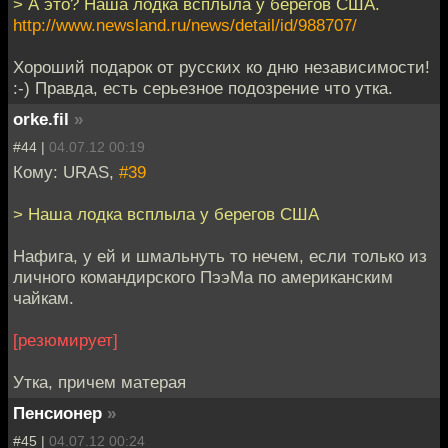
> А это? Наша лодка всплыла у берегов США.
http://www.newsland.ru/news/detail/id/988707/
Хороший подарок от русских ко дню независимости!
:-) Правда, есть серьезное подозрение что утка.
orke.fil
»
#44 |
04.07.12 00:19
Кому: URAS,
#39
> Наша лодка всплыла у берегов США
Нафига, у ей и шмальнуть то нечем, если только из
личного командирского ПээМа по американским
чайкам.
[резюмирует]
Утка, причем матерая
Пенсионер
»
#45 |
04.07.12 00:24