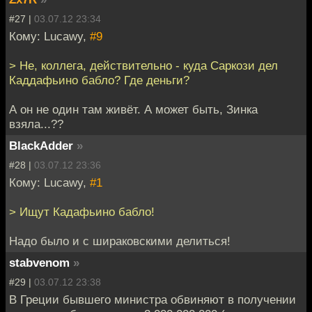
#27 |
03.07.12 23:34
Кому: Lucawy,
#9
> Не, коллега, действительно - куда Саркози дел
Каддафьино бабло? Где деньги?
А он не один там живёт. А может быть, Зинка
взяла...??
BlackAdder
»
#28 |
03.07.12 23:36
Кому: Lucawy,
#1
> Ищут Кадафьино бабло!
Надо было и с шираковскими делиться!
stabvenom
»
#29 |
03.07.12 23:38
В Греции бывшего министра обвиняют в получении