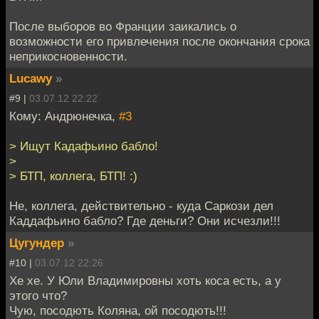
После выборов во Франции заикались о
возможности его привлечения после окончания срока
неприкосновенности.
Lucawy
»
#9 |
03.07.12 22:22
Кому: Андрюнечка,
#3
> Ищут Кадафьино бабло!
>
> БТП, коллега, БТП! :)
Не, коллега, действительно - куда Саркози дел
Каддафьино бабло? Где деньги? Они исчезли!!!
Цугундер
»
#10 |
03.07.12 22:26
Хе хе. У Юли Владимировны хоть коса есть, а у
этого что?
Чую, посодють Коляна, ой посодють!!!