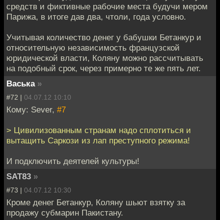
средств и фиктивные рабочие места будучи мером
Парижа, в итоге дав два, чтоли, года условно.
Учитывая количество денег у бабушки Бетанкур и
относительную независимость французской
юридической власти, Коляну можно рассчитывать
на подобный срок, через примерно те же пять лет.
Васька
»
#72 |
04.07.12 10:10
Кому: Sever,
#7
> Цивилизованным странам надо сплотиться и
вытащить Саркози из лап преступного режима!
И подключить деятелей культуры!
SAT83
»
#73 |
04.07.12 10:30
Кроме денег Бетанкур, Коляну шьют взятку за
продажу субмарин Пакистану.