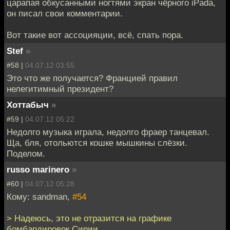
царапая обкусанными ногтями экран чёрного iPadа,
он писал свои комментарии.
Вот такие вот ассоцияции, всё, спать пора.
Stef
»
#58 |
04.07.12 03:55
Это что же получается? Францией правил
нелегитимный президент?
Хоттабыч
»
#59 |
04.07.12 05:22
Недолго музыка играла, недолго фраер танцевал.
Ща, бля, отольются кошке мышкины слёзки.
Поделом.
russo marinero
»
#60 |
04.07.12 05:28
Кому: sandman,
#54
> Надеюсь, это не отразится на графике
бомбардировок Сирии.