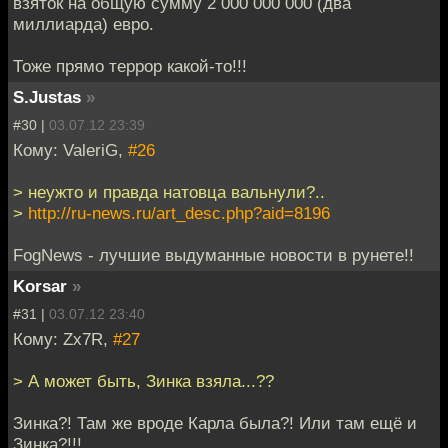
взяток на общую сумму 2 000 000 000 (два
миллиарда) евро.
Тоже прямо террор какой-то!!!
S.Justas
»
#30 |
03.07.12 23:39
Кому: ValeriG,
#26
> неужто и правда натовца вальнули?..
>
http://ru-news.ru/art_desc.php?aid=8196
FogNews - лучшие выдуманные новости в рунете!!
Korsar
»
#31 |
03.07.12 23:40
Кому: Zx7R,
#27
> А может быть, Зинка взяла...??
Зинка?! Там же вроде Карла была?! Или там ещё и
Зинка?!!!