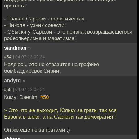
протеста:
- Травля Саркози - политическая.
- Николя - узник совести!
- Обыски у Саркози - это признак возвращающегося
робеспьеризма и маратизма!
sandman
»
#54 |
04.07.12 02:24
Надеюсь, это не отразится на графике
бомбардировок Сирии.
andytg
»
#55 |
04.07.12 02:34
Кому: Daenim,
#50
> Это что же выходит, Юльку за граты так вся
Европа в шоке, а на Саркози так демократия !
Он же еще не за гратами :)