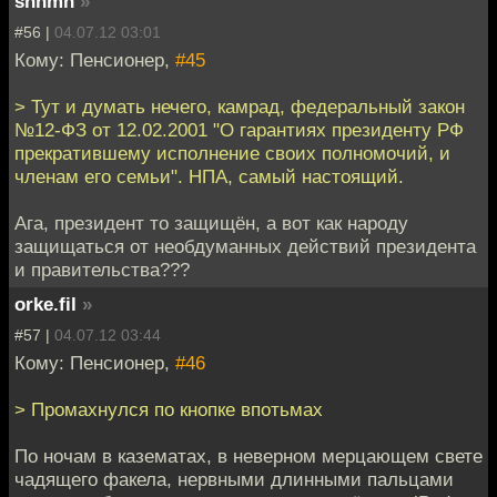
shhmn
»
#56 |
04.07.12 03:01
Кому: Пенсионер,
#45
> Тут и думать нечего, камрад, федеральный закон
№12-ФЗ от 12.02.2001 "О гарантиях президенту РФ
прекратившему исполнение своих полномочий, и
членам его семьи". НПА, самый настоящий.
Ага, президент то защищён, а вот как народу
защищаться от необдуманных действий президента
и правительства???
orke.fil
»
#57 |
04.07.12 03:44
Кому: Пенсионер,
#46
> Промахнулся по кнопке впотьмах
По ночам в казематах, в неверном мерцающем свете
чадящего факела, нервными длинными пальцами