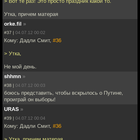
> Вот те раз! Это просто праздник какой то.
Утка, причем матерая
orke.fil
»
#37 |
04.07.12 00:02
Кому: Дадли Смит,
#36
> Утка,
Не мой день.
shhmn
»
#38 |
04.07.12 00:03
боюсь представить, чтобы вскрылось о Путине,
проиграй он выборы!
URAS
»
#39 |
04.07.12 00:04
Кому: Дадли Смит,
#36
> Утка, причем матерая