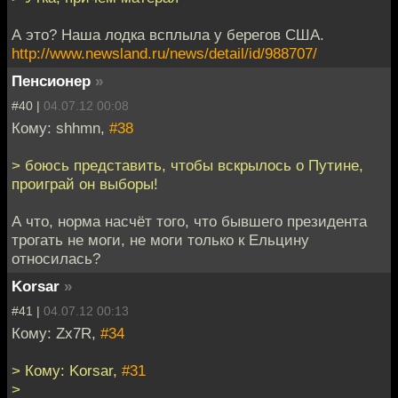
А это? Наша лодка всплыла у берегов США.
http://www.newsland.ru/news/detail/id/988707/
Пенсионер
»
#40 |
04.07.12 00:08
Кому: shhmn,
#38
> боюсь представить, чтобы вскрылось о Путине,
проиграй он выборы!
А что, норма насчёт того, что бывшего президента
трогать не моги, не моги только к Ельцину
относилась?
Korsar
»
#41 |
04.07.12 00:13
Кому: Zx7R,
#34
> Кому: Korsar,
#31
>