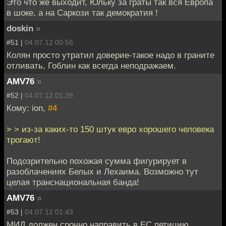
Это что же выходит, Юльку за граты так вся Европа
в шоке, а на Саркози так демократия !
doskin
»
#51 |
04.07.12 00:56
Колян просто утратил доверие-такое надо в граните
отливать, Гоблин как всегда неподражаем.
AMV76
»
#52 |
04.07.12 01:39
Кому: ion,
#4
> > из-за каких-то 150 штук евро хорошего человека
трогают!
Подозрительно похожая сумма фигурирует в
разоблачениях Белых и Лехаима. Возможно тут
целая транснациональная банда!
AMV76
»
#53 |
04.07.12 01:43
МИД должен срочно направить в ЕС петицию