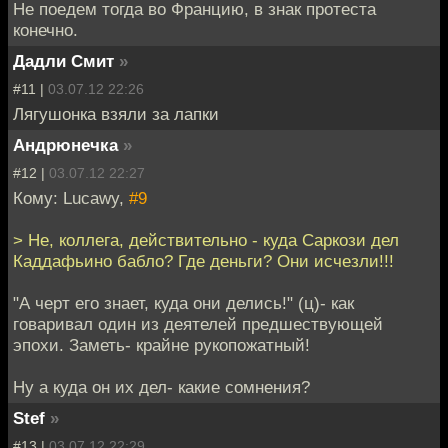
Не поедем тогда во Францию, в знак протеста
конечно.
Дадли Смит
»
#11 |
03.07.12 22:26
Лягушонка взяли за лапки
Андрюнечка
»
#12 |
03.07.12 22:27
Кому: Lucawy,
#9
> Не, коллега, действительно - куда Саркози дел
Каддафьино бабло? Где деньги? Они исчезли!!!
"А черт его знает, куда они делись!" (ц)- как
говаривал один из деятелей предшествующей
эпохи. Заметь- крайне рукопожатный!
Ну а куда он их дел- какие сомнения?
Stef
»
#13 |
03.07.12 22:29