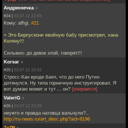
Андрюнечка
»
#24 |
03.07.12 22:59
Кому: affigi,
#21
> Это Берлускони евойную бабу присмотрел, хана
Коляну!!!
Сильвио- до девок злой, говорят!!!
Korsar
»
#25 |
03.07.12 23:03
Стросс-Кан вроде баял, что до него Путин
дотянулся. Ну типа горничную инструктировал. Я
вот думаю может и тут ... он?
[озирается]
ValeriG
»
#26 |
03.07.12 23:29
неужто и правда натовца вальнули?..
http://ru-news.ru/art_desc.php?aid=8196
Zx7R
»