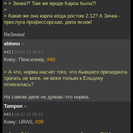
> > Зинка?! Там же вроде Карла была?!
>
> Какая же она карла когда ростом 2.12? А Зинка -
прислуга профессорская, дело ясное!
ReЗинка!
shhmn
»
#42 |
04.07.12 00:13
Кому: Пенсионер,
#40
> А что, норма насчёт того, что бывшего президента
трогать не моги, не моги только к Ельцину
относилась?
На самом деле не думаю что норма.
Tampon
»
#43 |
04.07.12 00:16
Кому: URAS,
#39