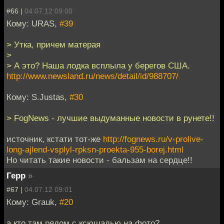
#66 |
04.07.12 09:00
Кому: URAS,
#39
> Утка, причем матерая
>
> А это? Наша лодка всплыла у берегов США.
http://www.newsland.ru/news/detail/id/988707/
Кому: S.Justas,
#30
> FogNews - лучшие выдуманные новости в рунете!!
источник, кстати тот-же
http://fognews.ru/v-prolive-
long-ajlend-vsplyl-rpksn-proekta-955-borej.html
Но читать такие новости - бальзам на сердце!!
Герр
»
#67 |
04.07.12 09:01
Кому: Grauk,
#20
а кто там рядом с ксюшадью на фото?