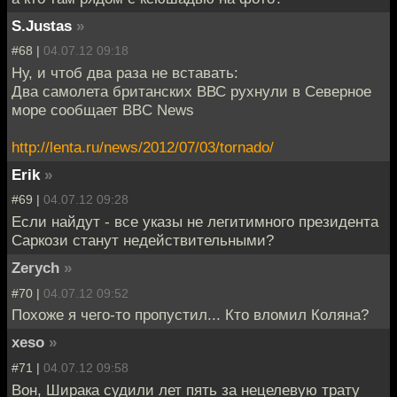
S.Justas
»
#68 |
04.07.12 09:18
Ну, и чтоб два раза не вставать:
Два самолета британских ВВС рухнули в Северное
море сообщает BBC News
http://lenta.ru/news/2012/07/03/tornado/
Erik
»
#69 |
04.07.12 09:28
Если найдут - все указы не легитимного президента
Саркози станут недействительными?
Zerych
»
#70 |
04.07.12 09:52
Похоже я чего-то пропустил... Кто вломил Коляна?
xeso
»
#71 |
04.07.12 09:58
Вон, Ширака судили лет пять за нецелевую трату