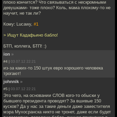
плохо кончится? Что связываться с нескромными
девушками- тоже плохо? Коль, мама плохому-то не
научит, не так ли?
Кому: Lucawy,
#1
> Ищут Кадафьино бабло!
БТП, коллега, БТП! :)
ion
»
#4 |
03.07.12 22:21
из-за каких-то 150 штук евро хорошего человека
трогают!
johnnik
»
#5 |
03.07.12 22:21
Это чего, на основании СЛОВ кого-то обыски у
бывшего президента проводят? За вшивые 150
кусков? Да у нас за такие деньги даже заместителя
мэра Мухосранска никто не тронет, даже если будет