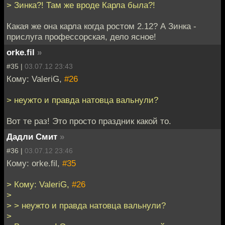
> Зинка?! Там же вроде Карла была?!
Какая же она карла когда ростом 2.12? А Зинка -
прислуга профессорская, дело ясное!
orke.fil
»
#35 |
03.07.12 23:43
Кому: ValeriG,
#26
> неужто и правда натовца вальнули?
Вот те раз! Это просто праздник какой то.
Дадли Смит
»
#36 |
03.07.12 23:46
Кому: orke.fil,
#35
> Кому: ValeriG,
#26
>
> > неужто и правда натовца вальнули?
>