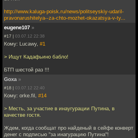
http://www.kaluga-poisk.ru/news/politseyskiy-udaril-
pravonarushitelya--za-chto-mozhet-okazatsya-v-ty...
eugene107
»
#17 |
03.07.12 22:38
Кому: Lucawy,
#1
> Ищут Кадафьино бабло!
БТП шестой раз !!!
Goxa
»
#18 |
03.07.12 22:40
Кому: orke.fil,
#14
> Месть, за участие в инаугурации Путина, в
качестве гостя.
Ждем, когда сообщат про найденый в сейфе конверт
денег с подписью "за инагурацию Путина"!