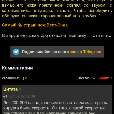
взмах его ножа практически совпал со звуком, с
которым пила вгрызлась в кость. Чтобы освободить
обе руки, он зажал окровавленный нож в зубах. "
Самый быстрый нож Вест-Энда
В хирургическом угаре отхватил мошонку — это пять.
Подписывайся на наш
канал в Telegram
Комментарии
cтраницы: 1 |
2
всего: 132,
Goblin
: 1
Цитата
»
#1 |
04.07.12 12:08
Лет 200-300 назад главным показателем мастерства
хирурга была скорость. От того, с какой скоростью
действовал эскулап, напрямую зависел шанс