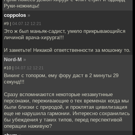
Руки-ножницы!
coppolos
»
#9 |
04.07.12 12:21
Это ж был маньяк-садист, умело прикрывающийся
личиной врача-хирурга!!!
И заметьте! Никакой ответственности за мошонку то.
Nord-M
»
#10 |
04.07.12 12:21
Викинг с топором, ему фору даст в 2 минуты 29
секунд!!!
Сразу вспомниаются некоторые незамутнные
персонажи, переживающие о тех временах когда мы
были близки с природой, и проклятая цивилизация
еще не нарушила гармонии. Интересно сохранились
бы убеждения у таких типов, перед перспективой
операции наживую?