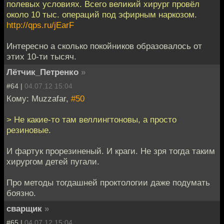
полевых условиях. Всего великий хирург провёл
около 10 тыс. операций под эфирным наркозом.
http://qps.ru/jEarF
Интересно а сколько покойников образовалось от
этих 10-ти тысяч.
Лётчик_Петренко
»
#64 |
04.07.12 15:04
Кому: Muzzafar,
#50
> Не какие-то там веллингтоновы, а просто
резиновые.
И фартук прорезиненый. И краги. Не зря тогда таким
хирургом детей пугали.
Про методы тогдашней проктологии даже подумать
боязно.
сварщик
»
#65 |
04.07.12 15:04