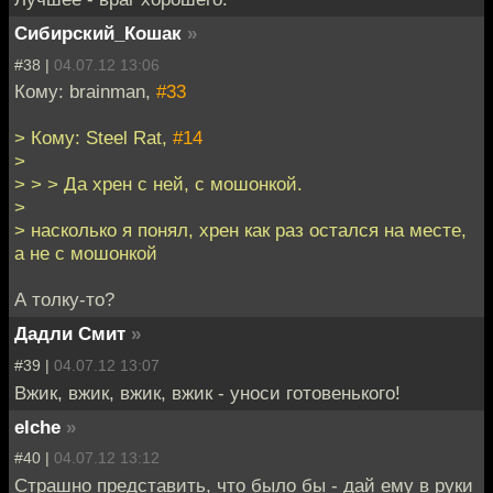
Сибирский_Кошак
»
#38 |
04.07.12 13:06
Кому: brainman,
#33
> Кому: Steel Rat,
#14
>
> > > Да хрен с ней, с мошонкой.
>
> насколько я понял, хрен как раз остался на месте,
а не с мошонкой
А толку-то?
Дадли Смит
»
#39 |
04.07.12 13:07
Вжик, вжик, вжик, вжик - уноси готовенького!
elche
»
#40 |
04.07.12 13:12
Страшно представить, что было бы - дай ему в руки