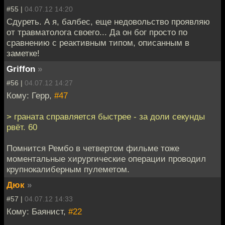
#55 |
04.07.12 14:20
Сдуреть. А я, балбес, еще недовольство проявляю
от травматолога своего... Да он бог просто по
сравнению с реактивным типом, описанным в
заметке!
Griffon
»
#56 |
04.07.12 14:27
Кому: Герр,
#47
> граната справляется быстрее - за доли секунды
рвёт. 60
Помнится Рембо в четвертом фильме тоже
моментальные хирургические операции проводил
крупнокалиберным пулеметом.
Дюк
»
#57 |
04.07.12 14:33
Кому: Баянист,
#22