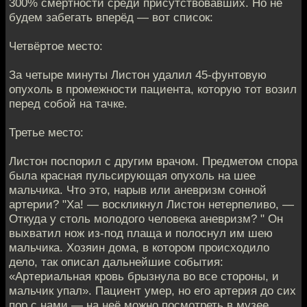
300% смертности среди присутствовавших. Но не
будем забегать вперёд — вот список:
Четвёртое место:
За четыре минуты Листон удалил 45-фунтовую
опухоль в промежности пациента, которую тот возил
перед собой на тачке.
Третье место:
Листон поспорил с другим врачом. Предметом спора
была красная пульсирующая опухоль на шее
мальчика. Что это, нарыв или аневризм сонной
артерии? "Ха! — воскликнул Листон нетерпеливо, —
Откуда у столь молодого человека аневризм? " Он
выхватил нож из-под плаща и полоснул им шею
мальчика. Хозяин дома, в котором происходило
дело, так описал дальнейшие события:
«Артериальная кровь брызнула во все стороны, и
мальчик упал». Пациент умер, но его артерия до сих
пор с нами — на неё можно посмотреть в музее