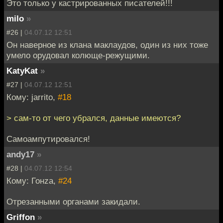
Это только у кастрированных писателей!!!
milo
»
#26 |
04.07.12 12:51
Он наверное из клана маклаудов, один из них тоже
умело орудовал колюще-режущими.
KatyKat
»
#27 |
04.07.12 12:51
Кому: jarrito,
#18
> сам-то от чего убрался, данные имеются?
Самоампутировался!
andy17
»
#28 |
04.07.12 12:54
Кому: Гонzа,
#24
Отрезанными органами закидали.
Griffon
»