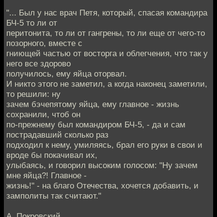
"... Был у нас врач Петя, который, спасая командира
БЧ-5 то ли от
перитонита, то ли от гангрены, то ли еще от чего-то
позорного, вместе с
гниющей частью от восторга и облегчения, что так у
него все здорово
получилось, ему яйца оторвал.
И никто этого не заметил, а когда наконец заметили,
то решили: ну
зачем бэчепятому яйца, ему главное - жизнь
сохранили, чтоб он
по-прежнему был командиром БЧ-5, - да и сам
пострадавший сколько раз
подходил к нему, умиляясь, брал его руки в свои и
вроде бы покачивал их,
улыбаясь, и говорил высоким голосом: "Ну зачем
мне яйца?! Главное -
жизнь!" - на благо Отечества, хочется добавить, и
замполиты так считают."
А. Покровский.