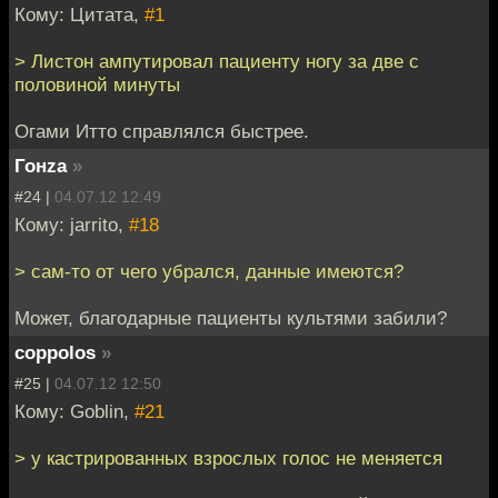
Кому: Цитата,
#1
> Листон ампутировал пациенту ногу за две с
половиной минуты
Огами Итто справлялся быстрее.
Гонzа
»
#24 |
04.07.12 12:49
Кому: jarrito,
#18
> сам-то от чего убрался, данные имеются?
Может, благодарные пациенты культями забили?
coppolos
»
#25 |
04.07.12 12:50
Кому: Goblin,
#21
> у кастрированных взрослых голос не меняется