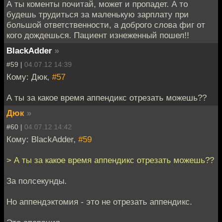
А ты коменты почитай, может и пропадет. А то
будешь трудиться за маленькую зарплату при
большой ответственности, а доброго слова фиг от
кого дождешься. Пациент изнеженный пошел!!
BlackAdder
»
#59 |
04.07.12 14:39
Кому: Дюк,
#57
А ты за какое время аппендикс отрезать можешь??
Дюк
»
#60 |
04.07.12 14:42
Кому: BlackAdder,
#59
> А ты за какое время аппендикс отрезать можешь??
За полсекунды.
Но аппендэктомия - это не отрезать аппендикс.