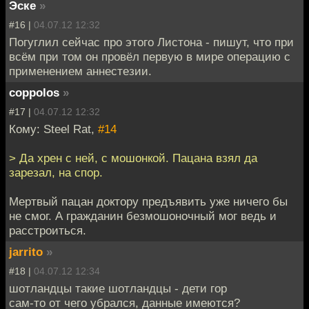
Эске
»
#16 |
04.07.12 12:32
Погуглил сейчас про этого Листона - пишут, что при
всём при том он провёл первую в мире операцию с
применением аннестезии.
coppolos
»
#17 |
04.07.12 12:32
Кому: Steel Rat,
#14
> Да хрен с ней, с мошонкой. Пацана взял да
зарезал, на спор.
Мертвый пацан доктору предъявить уже ничего бы
не смог. А гражданин безмошоночный мог ведь и
расстроиться.
jarrito
»
#18 |
04.07.12 12:34
шотландцы такие шотландцы - дети гор
сам-то от чего убрался, данные имеются?