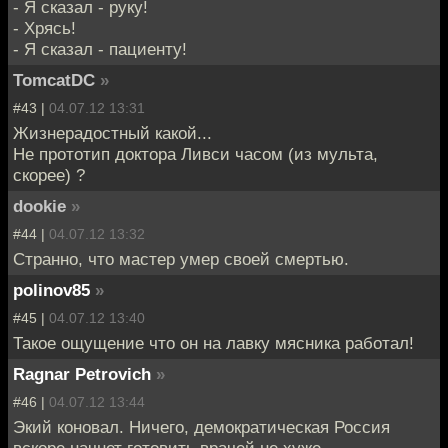
- Я сказал - руку!
- Хрясь!
- Я сказал - пациенту!
TomcatDC
»
#43 |
04.07.12 13:31
Жизнерадостный какой...
Не прототип доктора Ливси часом (из мульта,
скорее) ?
dookie
»
#44 |
04.07.12 13:32
Странно, что мастер умер своей смертью.
polinov85
»
#45 |
04.07.12 13:40
Такое ощущение что он на лавку мясника работал!
Ragnar Petrovich
»
#46 |
04.07.12 13:44
Экий коновал. Ничего, демократическая Россия
вскоре начнет готовить врачей не хуже.