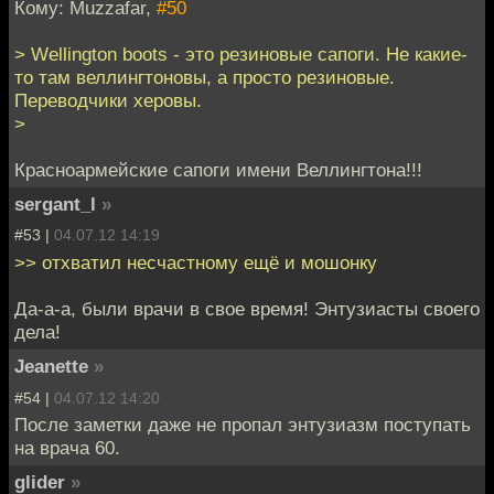
Кому: Muzzafar,
#50
> Wellington boots - это резиновые сапоги. Не какие-
то там веллингтоновы, а просто резиновые.
Переводчики херовы.
>
Красноармейские сапоги имени Веллингтона!!!
sergant_l
»
#53 |
04.07.12 14:19
>> отхватил несчастному ещё и мошонку
Да-а-а, были врачи в свое время! Энтузиасты своего
дела!
Jeanette
»
#54 |
04.07.12 14:20
После заметки даже не пропал энтузиазм поступать
на врача 60.
glider
»