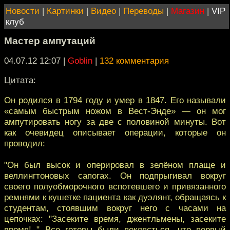
Новости
|
Картинки
|
Видео
|
Переводы
|
Магазин
|
VIP
клуб
Мастер ампутаций
04.07.12 12:07
|
Goblin
|
132 комментария
Цитата:
Он родился в 1794 году и умер в 1847. Его называли
«самым быстрым ножом в Вест-Энде» — он мог
ампутировать ногу за две с половиной минуты. Вот
как очевидец описывает операции, которые он
проводил:
"Он был высок и оперировал в зелёном плаще и
веллингтоновых сапогах. Он подпрыгивал вокруг
своего полуобморочного вспотевшего и привязанного
ремнями к кушетке пациента как дуэлянт, обращаясь к
студентам, стоявшим вокруг него с часами на
цепочках: "Засеките время, джентльмены, засеките
время! " Все готовы были поклясться, что первый