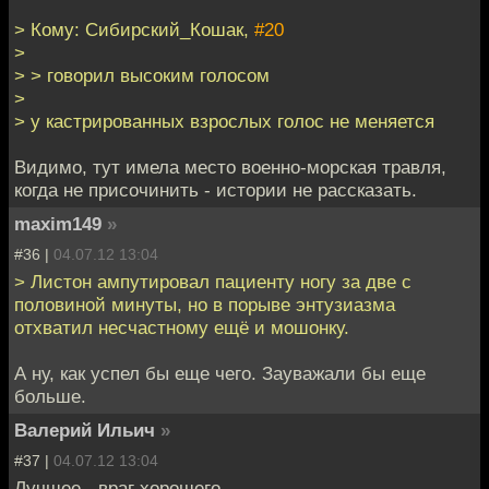
> Кому: Сибирский_Кошак,
#20
>
> > говорил высоким голосом
>
> у кастрированных взрослых голос не меняется
Видимо, тут имела место военно-морская травля,
когда не присочинить - истории не рассказать.
maxim149
»
#36 |
04.07.12 13:04
> Листон ампутировал пациенту ногу за две с
половиной минуты, но в порыве энтузиазма
отхватил несчастному ещё и мошонку.
А ну, как успел бы еще чего. Зауважали бы еще
больше.
Валерий Ильич
»
#37 |
04.07.12 13:04
Лучшее - враг хорошего.