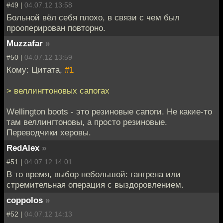
#49 |
04.07.12 13:58
Больной вёл себя плохо, в связи с чем был
прооперирован повторно.
Muzzafar
»
#50 |
04.07.12 13:59
Кому: Цитата,
#1
> веллингтоновых сапогах
Wellington boots - это резиновые сапоги. Не какие-то
там веллингтоновы, а просто резиновые.
Переводчики херовы.
RedAlex
»
#51 |
04.07.12 14:01
В то время, выбор небольшой: гангрена или
стремительная операция с выздоровлением.
coppolos
»
#52 |
04.07.12 14:13