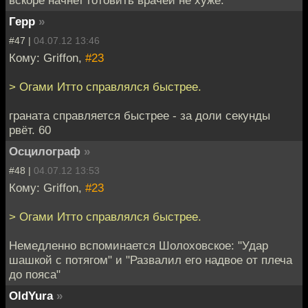
Герр
»
#47 |
04.07.12 13:46
Кому: Griffon,
#23
> Огами Итто справлялся быстрее.
граната справляется быстрее - за доли секунды
рвёт. 60
Осцилограф
»
#48 |
04.07.12 13:53
Кому: Griffon,
#23
> Огами Итто справлялся быстрее.
Немедленно вспоминается Шолоховское: "Удар
шашкой с потягом" и "Развалил его надвое от плеча
до пояса"
OldYura
»