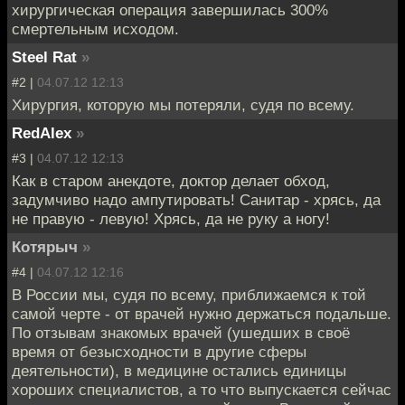
хирургическая операция завершилась 300%
смертельным исходом.
Steel Rat
»
#2 |
04.07.12 12:13
Хирургия, которую мы потеряли, судя по всему.
RedAlex
»
#3 |
04.07.12 12:13
Как в старом анекдоте, доктор делает обход,
задумчиво надо ампутировать! Санитар - хрясь, да
не правую - левую! Хрясь, да не руку а ногу!
Котярыч
»
#4 |
04.07.12 12:16
В России мы, судя по всему, приближаемся к той
самой черте - от врачей нужно держаться подальше.
По отзывам знакомых врачей (ушедших в своё
время от безысходности в другие сферы
деятельности), в медицине остались единицы
хороших специалистов, а то что выпускается сейчас