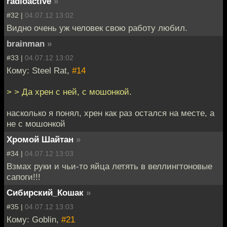
radioactive
»
#32 |
04.07.12 13:02
Видно очень уж человек свою работу любил.
brainman
»
#33 |
04.07.12 13:02
Кому: Steel Rat,
#14
> > Да хрен с ней, с мошонкой.
насколько я понял, хрен как раз остался на месте, а
не с мошонкой
Хромой Шайтан
»
#34 |
04.07.12 13:03
Взмах руки и чьи-то яйца летять в веллингтоновые
сапоги!!!
Сибирский_Кошак
»
#35 |
04.07.12 13:03
Кому: Goblin,
#21