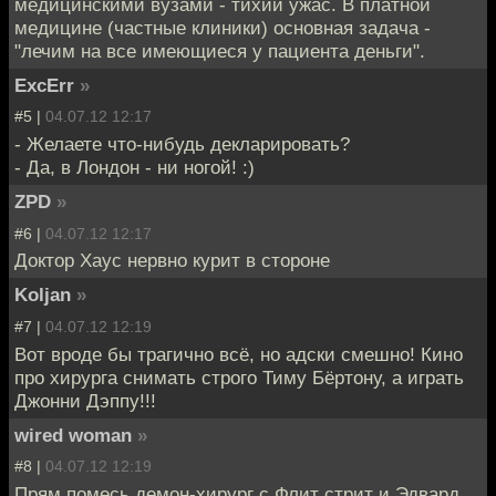
медицинскими вузами - тихий ужас. В платной
медицине (частные клиники) основная задача -
"лечим на все имеющиеся у пациента деньги".
ExcErr
»
#5 |
04.07.12 12:17
- Желаете что-нибудь декларировать?
- Да, в Лондон - ни ногой! :)
ZPD
»
#6 |
04.07.12 12:17
Доктор Хаус нервно курит в стороне
Koljan
»
#7 |
04.07.12 12:19
Вот вроде бы трагично всё, но адски смешно! Кино
про хирурга снимать строго Тиму Бёртону, а играть
Джонни Дэппу!!!
wired woman
»
#8 |
04.07.12 12:19
Прям помесь демон-хирург с Флит стрит и Эдвард