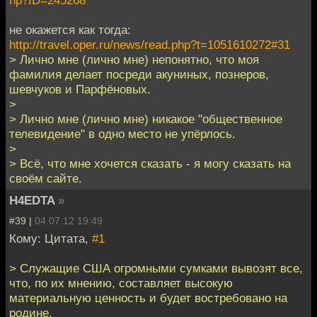
hp?ID=245268
не окажется как тогда:
http://travel.oper.ru/news/read.php?t=1051610272#31
> Лично мне (лично мне) непонятно, что моя
фамилия делает посреди акуниных, познеров,
шевчуков и Парфёновых.
>
> Лично мне (лично мне) никакое "общественное
телевидение" в одно место не упёрлось.
>
> Всё, что мне хочется сказать - я могу сказать на
своём сайте.
H4EDTA
»
#39 |
04.07.12 19:49
Кому: Цитата,
#1
> Служащие США огромными сумками вывозят все,
что, по их мнению, составляет высокую
материальную ценность и будет востребовано на
родине.