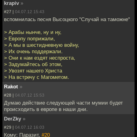
krapiv
»
#27 |
04.07.12 15:43
вспомнилась песня Высоцкого "Случай на таможне"
> Арабы нынче, ну и ну,
> Европу поприжали,
> А мы в шестидневную войну,
> Их очень поддержали.
> Они к нам ездят неспроста,
> Задумайтесь об этом,
> Увозят нашего Христа
> На встречу с Магометом.
Rakot
»
#28 |
04.07.12 15:53
Думаю действие следующей части мумии будет
происходить в европе в наши дни.
DerZky
»
#29 |
04.07.12 16:03
Кому: Паразит,
#20