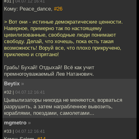
#31 |
04.07.12 16:41
Кому: Peace_dance,
#26
> Вот они - истиные демократические ценности.
Наверное, примерно так по настоящему
цивилизованные, свободные люди понимают
свободу. Делай, что хочешь, пока есть такая
возможность! Воруй все, что плохо прикручено,
приклеено и спрятано!
Грабь! Бухай! Отдыхай! Всё как учит
премногоуважаемый Лев Натанович.
Beytix
»
#32 |
04.07.12 16:41
Цывылизаторы никогда не меняются, ворваться
разрушить, а затем награбленное вывозить,
кораблями, поездами, самолетами...
mgmetro
»
#33 |
04.07.12 16:41