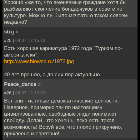
Хорошо уже то, что вменяемые граждане хотя бы
разбавляют скопление бондарчуков в совете по
культуре. Можно ли было мечтать о таком совсем
недавно?
strij
»
#25 |
04.07.12 15:29
Есть хорошая карикатура 1972 года "Туризм по-
американски":
http://www.bioweb.ru/1972.jpg
40 лет прошло, а до сих пор актуально.
Peace_dance
»
#26 |
04.07.12 15:33
Вот они - истиные демократические ценности.
Наверное, примерно так по настоящему
цивилизованные, свободные люди понимают
свободу. Делай, что хочешь, пока есть такая
возможность! Воруй все, что плохо прикручено,
приклеено и спрятано!