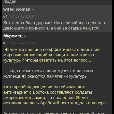
людей.
wired woman
»
#4 |
04.07.12 13:07
Вот жеж неблагодарные! Им величайшую ценность -
демократию принесли, а они за старье пекутся!
Муромец
»
#5 |
04.07.12 13:11
>В чем же причина неэффективности действий
мировых организаций по защите памятников
культуры? Чтобы ответить на этот вопрос...
... надо посмотреть в чьих музеях и частных
коллекциях окажутся памятники культуры.
>что преобладающее число сбывающих
антиквариат с Востока составляют солдаты
американской армии, за последние 20 лет
исходившие весь Арабский восток вдоль и поперек.
Антиквариат те получили исклюительно по бартеру.