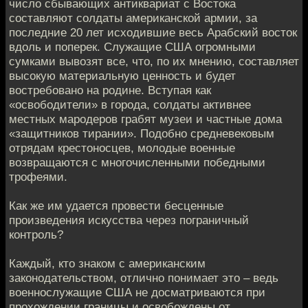
число сбывающих антиквариат с Востока
составляют солдаты американской армии, за
последние 20 лет исходившие весь Арабский восток
вдоль и поперек. Служащие США огромными
сумками вывозят все, что, по их мнению, составляет
высокую материальную ценность и будет
востребовано на родине. Вступая как
«освободители» в города, солдаты активнее
местных мародеров грабят музеи и частные дома
«защитников тирании». Подобно средневековым
отрядам крестоносцев, молодые военные
возвращаются с многочисленными победными
трофеями.
Как же им удается провести бесценные
произведения искусства через пограничный
контроль?
Каждый, кто знаком с американским
законодательством, отлично понимает это – ведь
военнослужащие США не досматриваются при
прохождении границы и освобождены от