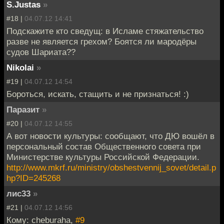
S.Justas
»
#18 |
04.07.12 14:41
Подскажите кто сведущ: в Исламе стяжательство
разве не является грехом? Боятся ли мародёры
судов Шариата??
Nikolai
»
#19 |
04.07.12 14:54
Бороться, искать, стащить и не признаться! :)
Паразит
»
#20 |
04.07.12 14:55
А вот новости культуры: сообщают, что ДЮ вошёл в
персональный состав Общественного совета при
Министерстве культуры Российской Федерации.
http://www.mkrf.ru/ministry/obshestvennij_sovet/detail.p
hp?ID=245268
лис33
»
#21 |
04.07.12 14:56
Кому: cheburaha,
#9