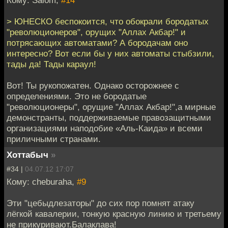
Кому: Salom,
#14
> ЮНЕСКО беспокоится, что обокрали бородатых
"революционеров", орущих "Аллах Акбар!" и
потрясающих автоматами? А бородачам оно
интересно? Вот если бы у них автоматы стыбзили,
тады да! Тады караул!
Вот! Ты рукопожатен. Однако осторожнее с
определениями. Это не бородатые
"революционеры", орущие "Аллах Акбар!",а мирные
демонстранты, поддерживаемые правозащитными
организациями наподобие «Аль-Каида» и всеми
приличными странами.
Хоттабыч
»
#34 |
04.07.12 17:07
Кому: cheburaha,
#9
Эти "цебыдлезаторы" до сих пор помнят атаку
лёгкой кавалерии, тонкую красную линию и третьему
не прикуривают.Балаклава!