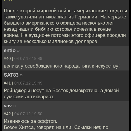
После второй мировой войны американские солдаты
также увозили антиквариат из Германии. На чердаке
бывшего американского офицера несколько лет
назад нашли библию которая исчезла в конце
войны. На аукционе потомки этого офицера продали
книгу за несколько миллионов долларов
entio
»
#40 |
04.07.12 19:49
велика у освобожденного народа тяга к искусству!
SAT83
»
#41 |
04.07.12 19:49
Рейнджеры несут на Восток демократию, а домой
сумками антиквариат.
vav
»
#42 |
04.07.12 19:50
Извиняюсь за оффтоп.
Бозон Хиггса, говорят, нашли. Ссылки нет, по