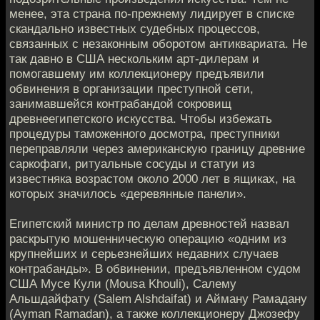
менее, эта страна по-прежнему лидирует в списке
скандально известных судебных процессов,
связанных с незаконным оборотом антиквариата. Не
так давно в США нескольким арт-дилерам и
помогавшему им коллекционеру предъявили
обвинения в организации преступной сети,
занимавшейся контрабандой сокровищ
древнеегипетского искусства. Чтобы избежать
процедуры таможенного досмотра, преступники
переправляли через американскую границу древние
саркофаги, ритуальные сосуды и статуи из
известняка возрастом около 2000 лет в ящиках, на
которых значилось «деревянные панели».
Египетский министр по делам древностей назвал
раскрытую мошенническую операцию «одним из
крупнейших и серьезнейших недавних случаев
контрабанды». В обвинении, предъявленном судом
США Мусе Кули (Mousa Khouli), Салему
Альшдайфату (Salem Alshdaifat) и Айману Рамадану
(Ayman Ramadan), а также коллекционеру Джозефу