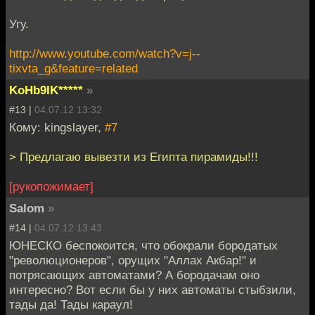
Угу.
http://www.youtube.com/watch?v=j--
tixvta_g&feature=related
KoHb9IK*****
»
#13 |
04.07.12 13:32
Кому: kingslayer,
#7
> Предлагаю вывезти из Египта пирамиды!!!
[рукопожимает]
Salom
»
#14 |
04.07.12 13:43
ЮНЕСКО беспокоится, что обокрали бородатых
"революционеров", орущих "Аллах Акбар!" и
потрясающих автоматами? А бородачам оно
интересно? Вот если бы у них автоматы стыбзили,
тады да! Тады караул!