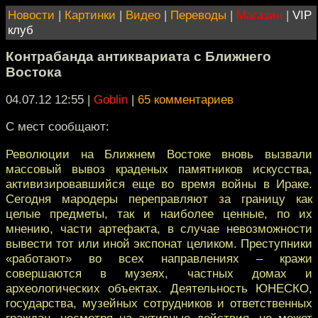
Новости
|
Картинки
|
Видео
|
Переводы
|
Магазин
|
VIP
клуб
Контрабанда антиквариата с Ближнего
Востока
04.07.12 12:55
|
Goblin
|
65 комментариев
С мест сообщают:
Революции на Ближнем Востоке вновь вызвали
массовый вывоз краденых памятников искусства,
активизировавшийся еще во время войны в Ираке.
Сегодня мародеры переправляют за границу как
целые предметы, так и наиболее ценные, по их
мнению, части артефакта, в случае невозможности
вывести тот или иной экспонат целиком. Преступники
«работают» во всех направлениях – кражи
совершаются в музеях, частных домах и
археологических объектах. Деятельность ЮНЕСКО,
государства, музейных сотрудников и ответственных
граждан, несмотря на активные действия, не может