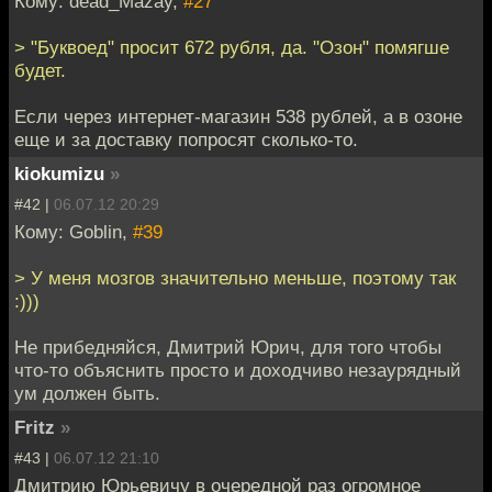
Кому: dead_Mazay,
#27
> "Буквоед" просит 672 рубля, да. "Озон" помягше
будет.
Если через интернет-магазин 538 рублей, а в озоне
еще и за доставку попросят сколько-то.
kiokumizu
»
#42 |
06.07.12 20:29
Кому: Goblin,
#39
> У меня мозгов значительно меньше, поэтому так
:)))
Не прибедняйся, Дмитрий Юрич, для того чтобы
что-то объяснить просто и доходчиво незаурядный
ум должен быть.
Fritz
»
#43 |
06.07.12 21:10
Дмитрию Юрьевичу в очередной раз огромное