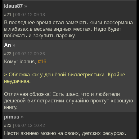
klaus87
»
#21 |
06.07.12 09:13
В последнее время стал замечать книги вассермана
в лабазах,в весьма видных местах. Надо будет
побежать и закупить парочку.
An
»
#22 |
06.07.12 09:36
Кому: icanus,
#16
> Обложка как у дешёвой биллетристики. Крайне
неудачная.
Отличная обложка! Есть шанс, что и любители
дешёвой биллетристики случайно прочтут хорошую
книгу.
pimus
»
#23 |
06.07.12 10:42
Нести ахинею можно на своих, детских ресурсах.