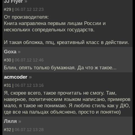
JJ Flyer
»
#29 |
06.07.12 12:23
От производителя:
Книга направлена первым лицам России и
нескольких сопредельных государств.
И такая обложка, ппц, креативный класс в действии.
Goxa
»
#30 |
06.07.12 12:46
Блин, опять только бумажная. Да что ж такое...
acmcoder
»
#31 |
06.07.12 13:16
Я, скорее всего, такое прочитать не смогу. Там,
наверное, политическим языком написано, примеров
мало, я такое не понимаю. Я люблю стиль как у ДЮ,
где все на пальцах объяснено, просто и понятно)
Ляля
»
#32 |
06.07.12 13:28