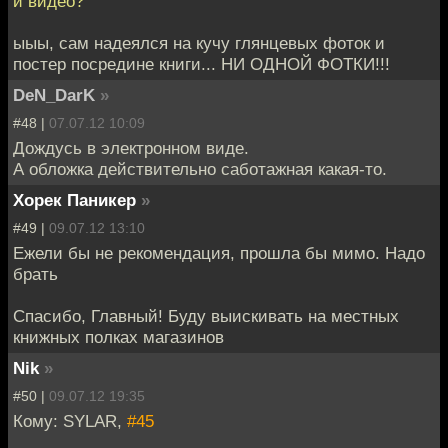
и видео?
ыыы, сам надеялся на кучу глянцевых фоток и
постер посредине книги... НИ ОДНОЙ ФОТКИ!!!
DeN_DarK
»
#48 |
07.07.12 10:09
Дождусь в электронном виде.
А обложка действительно саботажная какая-то.
Хорек Паникер
»
#49 |
09.07.12 13:10
Ежели бы не рекомендация, прошла бы мимо. Надо
брать
Спасибо, Главный! Буду выискивать на местных
книжных полках магазинов
Nik
»
#50 |
09.07.12 19:35
Кому: SYLAR,
#45