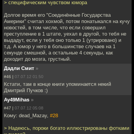
> специфическим чувством юмора
Долгое время его "Соединённые Государства
Америки" считал хохмой, потом понатыкался на кучу
новостей, в том числе, что если совершил
преступление в 1 штате, уехал в другой, то тебя не
выдадут, если у тебя оно только 1 (утрировано) и
т.д. А юмор у него в большинстве случаев на 1
секунде смешной, а остальные 4 секунды, как
доходит до мозга, грустный.
Дадли Смит
»
#46 |
07.07.12 01:50
Кстати, там в конце книги упоминается некий
Дмитрий Пучков :)
Ay49Mihas
»
#47 |
07.07.12 05:08
Кому: dead_Mazay,
#28
> Надеюсь, пороки богато иллюстрированы фотками