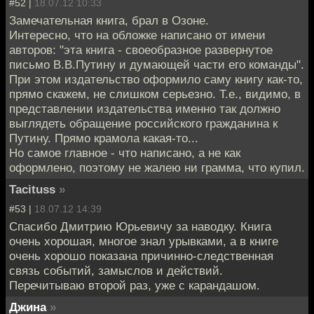
#52 |
18.07.12 10:33
Замечательная книга, брал в Озоне.
Интересно, что на обложке написано от имени
авторов: "эта книга - своеобразное развернутое
письмо В.В.Путину и думающей части его команды".
При этом издательство оформило саму книгу как-то,
прямо скажем, не слишком серьезно. Т.е., видимо, в
представлении издательства именно так должно
выглядеть обращение российского гражданина к
Путину. Прямо крамола какая-то...
Но самое главное - что написано, а не как
оформлено, поэтому не жалею ни грамма, что купил.
Tacituss
»
#53 |
18.07.12 14:39
Спасибо Дмитрию Юрьевичу за наводку. Книга
очень хорошая, многое знал урывками, а в книге
очень хорошо показана причинно-следственная
связь событий, замыслов и действий.
Перечитываю второй раз, уже с карандашом.
Джина
»