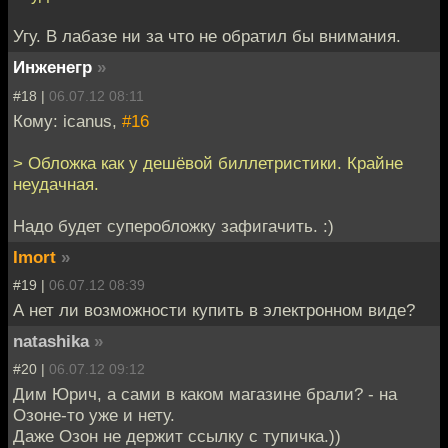
Угу. В лабазе ни за что не обратил бы внимания.
Инженегр
»
#18 |
06.07.12 08:11
Кому: icanus,
#16
> Обложка как у дешёвой биллетристики. Крайне
неудачная.
Надо будет суперобложку зафигачить. :)
Imort
»
#19 |
06.07.12 08:39
А нет ли возможности купить в электронном виде?
natashika
»
#20 |
06.07.12 09:12
Дим Юрич, а сами в каком магазине брали? - на
Озоне-то уже и нету.
Даже Озон не держит ссылку с тупичка.))