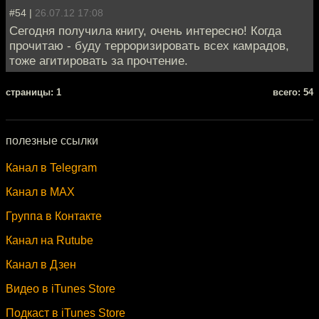
#54 |
26.07.12 17:08
Сегодня получила книгу, очень интересно! Когда
прочитаю - буду терроризировать всех камрадов,
тоже агитировать за прочтение.
cтраницы: 1
всего: 54
полезные ссылки
Канал в Telegram
Канал в MAX
Группа в Контакте
Канал на Rutube
Канал в Дзен
Видео в iTunes Store
Подкаст в iTunes Store