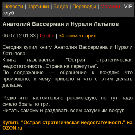
Новости
|
Картинки
|
Видео
|
Переводы
|
Магазин
|
VIP
клуб
Анатолий Вассерман и Нурали Латыпов
06.07.12 01:33
|
Goblin
|
54 комментария
Сегодня купил книгу Анатолия Вассермана и Нурали
Латыпова.
Книга называется "Острая стратегическая
недостаточность. Страна на перепутье".
По содержанию — обращение к вождям: что
произошло, к чему привело и что с этим делать
дальше.
Редко что настоятельно рекомендую, но тут надо
смело брать по три.
Читать самому и раздавать всем разумным вокруг.
Купить "Острая стратегическая недостаточность" на
OZON.ru