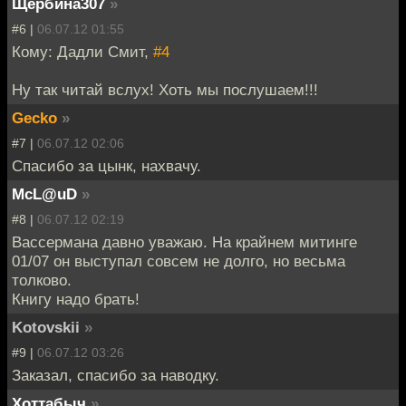
Щербина307
»
#6 |
06.07.12 01:55
Кому: Дадли Смит,
#4
Ну так читай вслух! Хоть мы послушаем!!!
Gecko
»
#7 |
06.07.12 02:06
Спасибо за цынк, нахвачу.
McL@uD
»
#8 |
06.07.12 02:19
Вассермана давно уважаю. На крайнем митинге
01/07 он выступал совсем не долго, но весьма
толково.
Книгу надо брать!
Kotovskii
»
#9 |
06.07.12 03:26
Заказал, спасибо за наводку.
Хоттабыч
»