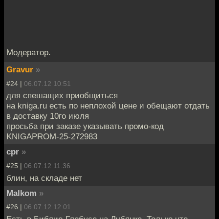
Модератор.
Gravur
»
#24 |
06.07.12 10:51
для спешащих приобщиться
на kniga.ru есть по неплохой цене и обещают отдать
в доставку 10го июля
просьба при заказе указывать промо-код
KNIGAPROM-25-272983
cpr
»
#25 |
06.07.12 11:36
блин, на складе нет
Malkom
»
#26 |
06.07.12 12:01
Есть в Библио-Глобусе на Лубянке. Только что