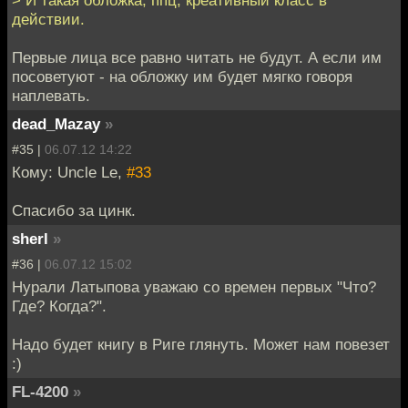
> И такая обложка, ппц, креативный класс в
действии.
Первые лица все равно читать не будут. А если им
посоветуют - на обложку им будет мягко говоря
наплевать.
dead_Mazay
»
#35 |
06.07.12 14:22
Кому: Uncle Le,
#33
Спасибо за цинк.
sherl
»
#36 |
06.07.12 15:02
Нурали Латыпова уважаю со времен первых "Что?
Где? Когда?".
Надо будет книгу в Риге глянуть. Может нам повезет
:)
FL-4200
»