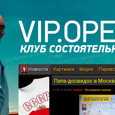
Картинки
Видео
Перев
Новости
Папа-досвидос в Москв
12.07.12 03:09 |
Goblin
|
18 комментариев
»