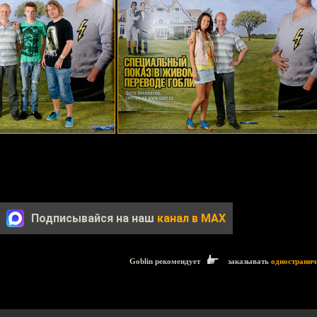
Подписывайся на наш
канал в MAX
Goblin рекомендует
заказывать
одностранич