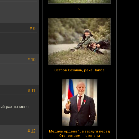
65
# 9
# 10
Остров Сахалин, река Найба
# 11
ый раз ты меня
# 12
Медаль ордена "За заслуги перед
Отечеством" II степени