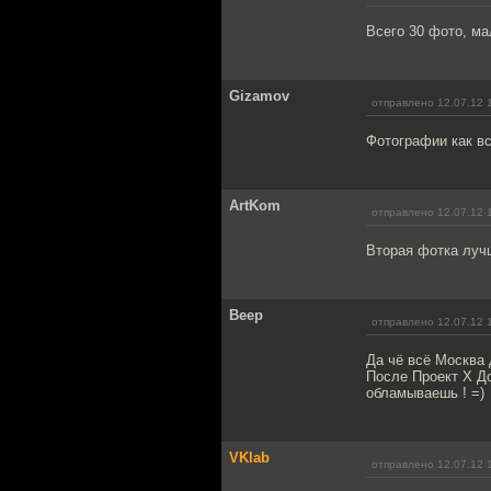
Всего 30 фото, ма
Gizamov
отправлено 12.07.12 
Фотографии как в
ArtKom
отправлено 12.07.12 
Вторая фотка луч
Beep
отправлено 12.07.12 
Да чё всё Москва 
После Проект Х Д
обламываешь ! =)
VKlab
отправлено 12.07.12 