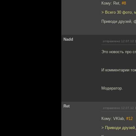
Кому: Ret,
#8
> Всего 30 фото, 
Приводи друзей, 
Nadd
отправлено 12.07.12 
Это новость про с
И комментарии тож
Модератор.
Ret
отправлено 12.07.12 
Кому: VKlab,
#12
> Приводи друзей,