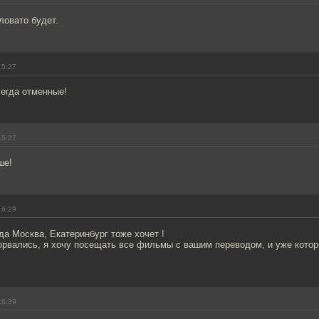
ловато будет.
15:27
сегда отменные!
15:27
ше!
16:29
да Москва, Екатеринбург тоже хочет !
орвались, я хочу посещать все фильмы с вашим переводом, и уже котор
16:39