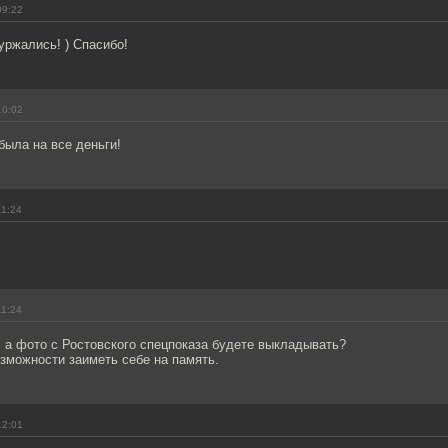
09:22
уржались! ) Спасибо!
10:02
была на все деньги!
11:24
11:24
 а фото с Ростовского спецпоказа будете выкладывать?
зможности заиметь себе на память.
12:01