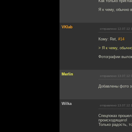
Как только пригла
Я к чему, обычно
VKlab
отправлено 12.07.12 
Кому: Ret,
#14
> Я к чему, обыч
Фотографии вылож
Merlin
отправлено 13.07.12 
Добавлены фото з
Wilka
отправлено 13.07.12 
Спецпоказ прошел 
происходящего!
Только радость, т