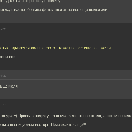
сят Д.Ю. на историческую родину.
 выкладывается больше фоток, может не все еще выложили.
19:04
но выкладывается больше фоток, может не все еще выложили.
ены все.
01:32
а 12 июля
11:14
на ура =) Привела подругу, та сначала долго не хотела, а потом понял
олько неописуемый восторг! Приезжайте чаще!!!