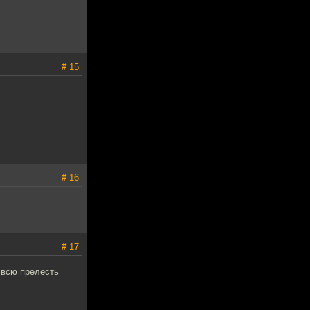
# 15
# 16
# 17
а всю прелесть