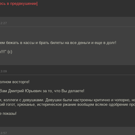
весь в предвкушении]
12:27
сем бежать в кассы и брать билеты на все деньги и еще в долг!
!!!" (с)
13:09
полном восторге!
Вам Дмитрий Юрьевич за то, что Вы делаете!
, коллеги с девушками. Девушки были настроены критично и чопорно, но
ий гогот, хрюканье, истерическое ржание вообщем всякое одобрение пр
е показы!
13:57