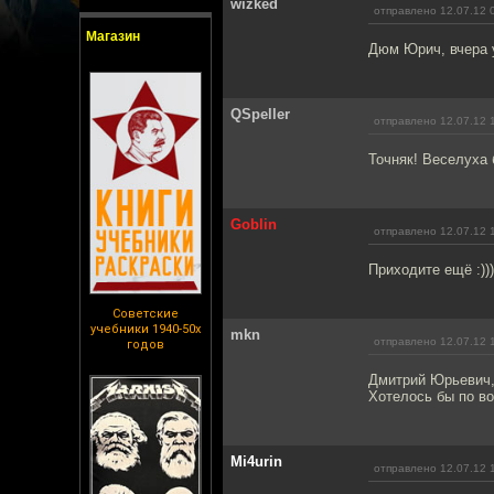
wizked
отправлено 12.07.12 
Магазин
Дюм Юрич, вчера 
QSpeller
отправлено 12.07.12 
Точняк! Веселуха 
Goblin
отправлено 12.07.12 
Приходите ещё :)))
Советские
учебники 1940-50х
mkn
отправлено 12.07.12 
годов
Дмитрий Юрьевич,
Хотелось бы по во
Mi4urin
отправлено 12.07.12 