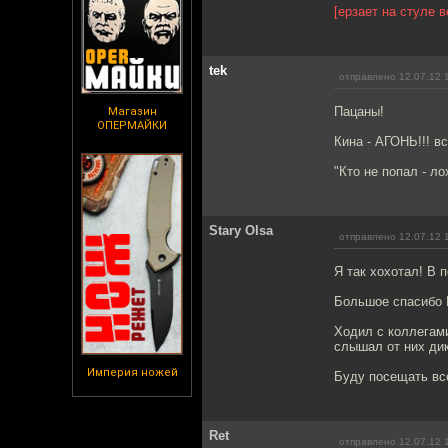
[ерзает на стуле 
tek
отправлено 12.07.12 
Пацаны!
Магазин
ОПЕРМАЙКИ
Кина - АГОНЬ!!! в
"Кто не попал - лох
Stary Olsa
отправлено 12.07.12 
Я так хохотал! В 
Большое спасибо 
Ходил с коллегами
слышал от них дик
Империя ножей
Буду посещать вс
Ret
отправлено 12.07.12 