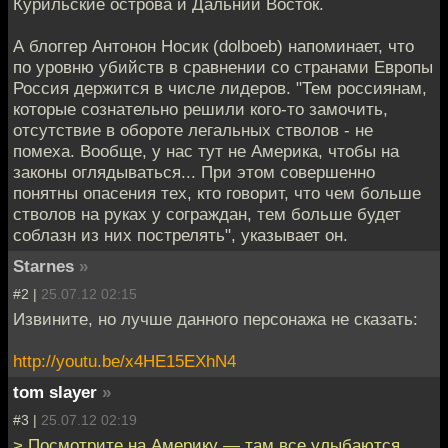
Курильские острова и Дальний Восток.
А блоггер Антонон Носик (dolboeb) напоминает, что
по уровню убийств в сравнении со странами Европы
Россия держится в числе лидеров. "Тем россиянам,
которые сознательно решили кого-то замочить,
отсутствие в обороте легальных стволов - не
помеха. Вообще, у нас тут не Америка, чтобы на
законы оглядываться... При этом совершенно
понятны опасения тех, кто говорит, что чем больше
стволов на руках у сограждан, тем больше будет
соблазн из них пострелять", указывает он.
Starnes
»
#2 |
25.07.12 02:15
Извините, но лучше данного персонажа не сказать:
http://youtu.be/x4HE15EXhN4
tom slayer
»
#3 |
25.07.12 02:19
> Посмотрите на Америку — там все улыбаются.