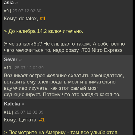
asia
»
#9 |
25.07.12 02:30
Кому: deltafox,
#4
> До калибра 14,2 включительно.
Я че за калибр? Не слышал о таком. А собственно
чего мелочиться то, надо сразу .700 Nitro Express
Sever
»
#10 |
25.07.12 02:39
Возникает острое желание схватить законодателя,
вставить ему электроды в мозг и внимательно
вдумчиво изучать, как этот самый мозг
функционирует. Потому что это загадка какая-то.
Kaleka
»
#11 |
25.07.12 02:39
Кому: Цитата,
#1
> Посмотрите на Америку - там все улыбаются.