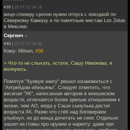
#39 |
25.07.12 04:16
вице-спикеру срочно нужен отпуск с поездкой по
Северному Кавказу и по памятным местам Los Zetas
в Мексике.
Сергеич
»
#40 |
25.07.12 04:36
Кому: Milsen,
#38
> Что-то не слыхать, кстати, Сашу Никонова, я
волнуюсь.
Помятуя "Хуевую книгу" решил ознакомиться с
"Апгрейдом обезьяны". Следует отметить, что
веселая "ХК", написанная автором в юношеском
возрасте, отличается более зрелым отношением к
жизни, чем АО, когда у Саши сынулька достиг
возраста ХК. Разве что стёб над боговерами
улыбнул, но до конца дочитать не смог. Отдельно
зашел на главы про оружие и наркоту: даже при
чтении по диагонали комната озарилась стойким