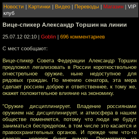
Новости
|
Картинки
|
Видео
|
Переводы
|
Магазин
|
VIP
клуб
Вице-спикер Александр Торшин на линии
25.07.12 02:10
|
Goblin
|
696 комментариев
С мест сообщают:
Вице-спикер Совета Федерации Александр Торшин
предложил легализовать в России короткоствольное
огнестрельное оружие, ныне недоступное для
рядовых граждан. По мнению сенатора, эта мера
сделает россиян добрее и ответственнее, к тому же,
окажет положительное влияние на экономику.
"Оружие дисциплинирует. Владение россиянами
оружием нас дисциплинирует, и атмосфера в нашем
обществе поменяется, потому что люди не будут
заниматься беспределом, в том числе это касается и
правоохранительных органов. И прежде чем что-то
сделать, человек будет думать. Посмотрите на