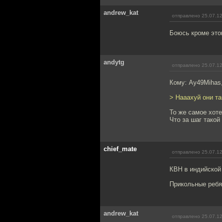
andrew_kat
отправлено 25.07.12
Боюсь кроме этог
andytg
отправлено 25.07.12
Кому: Ay49Mihas
> Нааахуй они та
То же самое хоте
Что за шаг такой
chief_mate
отправлено 25.07.12
КВН в индийской
Прикольные ребя
andrew_kat
отправлено 25.07.12