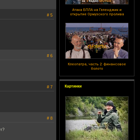
Атака БПЛА на Геленджик и
открытие Ормузского пролива
# 5
# 6
Клеопатра, часть 2: финансовое
болото
Картинки
# 7
# 8
ет?