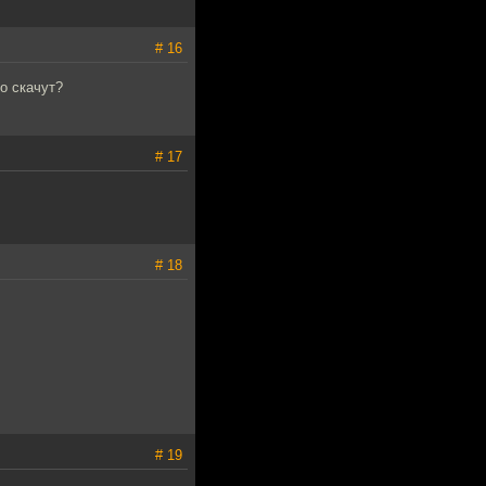
# 16
о скачут?
# 17
# 18
# 19