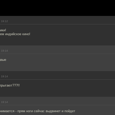
 19:12
ики!
ем индийское кино!
 19:14
авые
 19:14
прыгают???!!
 19:14
нимается - прям ноги сейчас выдвинет и пойдет