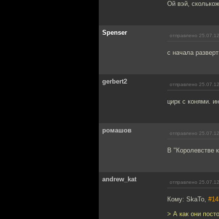
Ой вэй, сколько
Spenser
отправлено 25.07.12
с начала развер
gerbert2
отправлено 25.07.12
цирк с конями. и
ромашов
отправлено 25.07.12
В "Королевстве к
andrew_kat
отправлено 25.07.12
Кому: SkaTo,
#14
> А как они пост