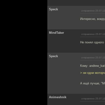
Speck
отправлено 25.07.12
Интересно, вокру
MindTaker
отправлено 25.07.12
Не понял одного 
Speck
отправлено 25.07.12
Кому: andrew_ka
> ни одни мотор
А ещё лучше, "Мс
Animeshnik
отправлено 25.07.12