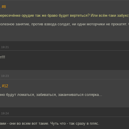
,
#8
 пересечёнке орудие так же браво будет вертеться? Или всёж-таки забук
олезное занятие, против взвода солдат, ни одни моторчики не прокатят
 19:21
!!!
 19:23
t,
#12
нно будут ломаться, забиваться, заканчиваться солярка...
 19:24
ми - они во всем вот такие. Чуть что - так сразу в пляс.