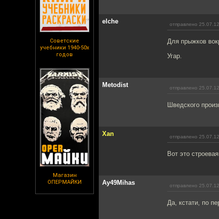
elche
отправлено 25.07.12
Советские
Для прыжков вок
учебники 1940-50х
годов
Угар.
Metodist
отправлено 25.07.12
Шведского произ
Xan
отправлено 25.07.12
Вот это строевая!
Магазин
ОПЕРМАЙКИ
Ay49Mihas
отправлено 25.07.12
Да, кстати, по п