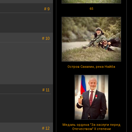
# 9
65
# 10
Остров Сахалин, река Найба
# 11
Медаль ордена "За заслуги перед
# 12
Отечеством" II степени