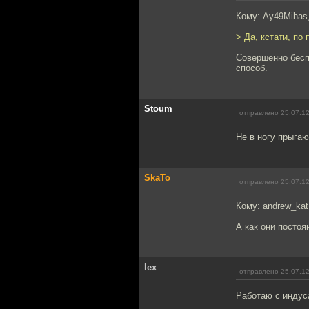
Кому: Ay49Mihas
> Да, кстати, по
Совершенно бесп
способ.
Stoum
отправлено 25.07.12
Не в ногу прыгают
SkaTo
отправлено 25.07.12
Кому: andrew_ka
А как они постоя
lex
отправлено 25.07.12
Работаю с индуса