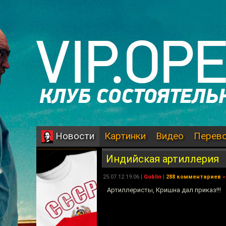
Картинки
Видео
Перев
Новости
Индийская артиллерия
25.07.12 19:06 |
Goblin
|
288 комментариев
»
Артиллеристы, Кришна дал приказ!!!