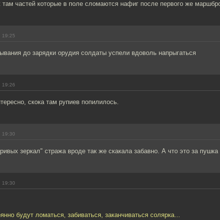
ж там частей которые в поле сломаются нафиг после первого же маршбро
 19:25
тывания до зарядки орудия солдаты успели вдоволь напрыгаться
 19:26
нтересно, скока там рупиев попилилось.
 19:30
ривых зеркал" стража вроде так же скакала забавно. А что это за пушка
 19:30
оянно будут ломаться, забиваться, заканчиваться солярка...