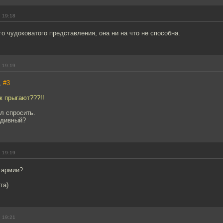
 19:18
о чудоковатого представления, она ни на что не способна.
 19:19
,
#3
к прыгают???!!
л спросить.
 дивный?
 19:19
 армии?
та)
 19:21