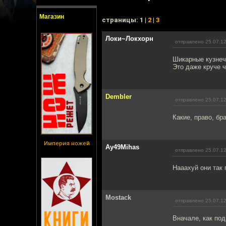
Магазин
cтраницы: 1 |
2
|
3
Локи~Локхорн
отправлено 25.07.12
Шикарные кузнеч
Это даже круче ч
Dembler
отправлено 25.07.12
Какие, право, бр
Империя ножей
Ay49Mihas
отправлено 25.07.12
Нааахуй они так 
Mostack
отправлено 25.07.12
Вначале, как под