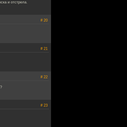
ска и отстрела.
# 20
# 21
# 22
 ?
# 23