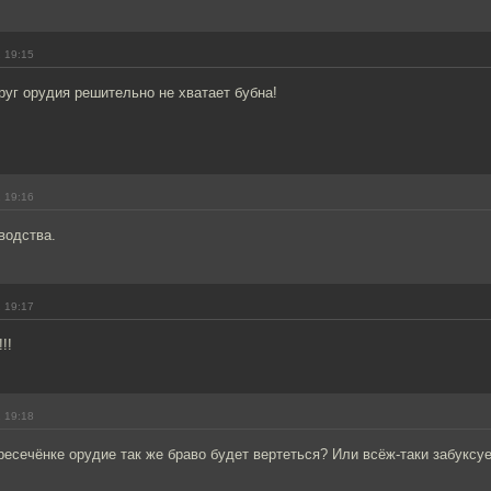
 19:15
руг орудия решительно не хватает бубна!
 19:16
водства.
 19:17
!!
 19:18
ересечёнке орудие так же браво будет вертеться? Или всёж-таки забуксу