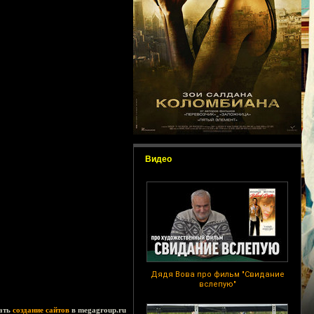
Видео
Дядя Вова про фильм "Свидание
вслепую"
ать
создание сайтов
в megagroup.ru