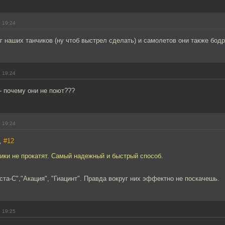
 19:24
г наших танчиков (ну чтоб выстрел сделать) и самолетов они также бодр
 19:24
- почему они не поют???
 19:24
t,
#12
чики не прокатят. Самый надежный и быстрый способ.
та-С","Акация", "Гиацинт". Правда вокруг них эффектно не поскачешь.
 19:25