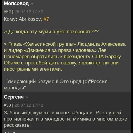
Мопсовод
»
#52 |
28.07.12 17:32
Кому: Abrikosov,
#7
> Да когда эту мумию уже похоронят???
> Глава «Хельсинской группы» Людмила Алексеева
и лидер «Движения за права человека» Лев
Пономарев обратились к президенту США Бараку
Обаме с просьбой дать оценку, являются ли они
иностранными агентами.
- Умирающий безумен! Это бред!(с)"Россия
молодая"
Сергеич
»
#53 |
28.07.12 17:42
Забавный документ в конце забацали. Рожа у ней
противнючая и в молодости, мимика о многом может
рассказать.