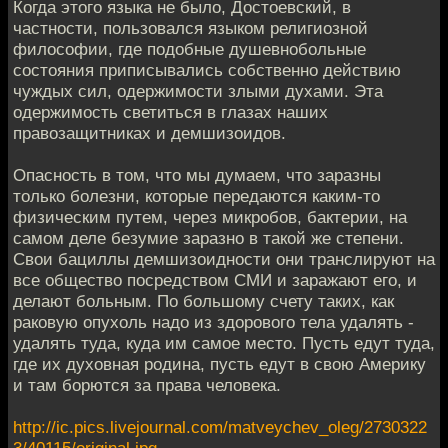
Когда этого языка не было, Достоевский, в
частности, пользовался языком религиозной
философии, где подобные душевнобольные
состояния приписывались собственно действию
чуждых сил, одержимости злыми духами. Эта
одержимость светиться в глазах наших
правозащитниках и демшизоидов.
Опасность в том, что мы думаем, что заразны
только болезни, которые передаются каким-то
физическим путем, через микробов, бактерии, на
самом деле безумие заразно в такой же степени.
Свои бациллы демшизоидности они транслируют на
все общество посредством СМИ и заражают его, и
делают больным. По большому счету таких, как
раковую опухоль надо из здорового тела удалять -
удалять туда, куда им самое место. Пусть едут туда,
где их духовная родина, пусть едут в свою Америку
и там борются за права человека.
http://ic.pics.livejournal.com/matveychev_oleg/2730322