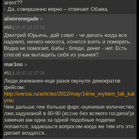
агент??
- Да, совершенно верно – отвечает Обама.
alienrenegade
»
#50 |
28.07.12 17:31
Дмитрий Юрьичь, дай совет - че делать когда все
надоело, ничего неохота, хочется взять и помереть.
Водка не помогает, бабы - бляди, денег - нет. Есть
способ как вытащить себя из уныния?
mar1no
»
#51 |
28.07.12 17:31
Люди,внимание-еще разок окунули демократов
фейсом:
http://versia.ru/articles/2012/may/14/ne_mytiem_tak_kat
yniu
Чем дальше,тем больше фарс-оценивая количество
лжи,задуманой в 80-90 (ессно без всякого госдепа!)и
замечая как одна за одной подобные поделки
лопаются, задаешься вопросом-когда же тем кто это
делает воздатся..