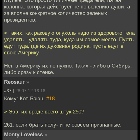
глупые. Это просто типичные предатели, пятая
колонна, которая действует не по велению души, а
за вполне конкретное количество зеленых
президентов.
> таких, как раковую опухоль надо из здорового тела
удалять - удалять туда, куда им самое место. Пусть
едут туда, где их духовная родина, пусть едут в
свою Америку
Нет, в Америку их не нужно. Таких - либо в Сибирь,
либо сразу к стенке.
Reosaur
»
#37 |
28.07.12 16:16
Кому: Кот-Баюн,
#18
> Эээ, их вроде всего штук 250?
261, если брать полу- и не совсем признанные.
Monty Loveless
»