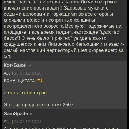
имел "радость" лицезреть на них.До чего мерзкое
впечатление производят!! Здоровые мужики с
седыми волосами и торчащими во все стороны
клочьями волос и неопрятные женщины
неопределенного возраста.Все курят одержимые на
площадке и все время галдят..настоящее "царство
бесов"! Очень было "приятно" увидеть как-то
крадущегося к ним Лимонова с бегающими глазами-
самый настоящий черт который шел скорее всего за
з/п.
Кот-Баюн
»
#18 |
28.07.12 13:26
Кому: Цитата,
#1
> есть сотни стран
Эээ, их вроде всего штук 250?
SamSpade
»
#19 |
28.07.12 13:26
А я голову ломал, вспоминал не так давно, откуда