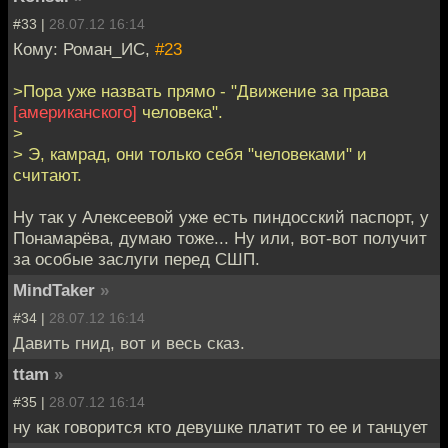
#33 |
28.07.12 16:14
Кому: Роман_ИС,
#23
>Пора уже назвать прямо - "Движение за права
[американского]
человека".
>
> Э, камрад, они только себя "человеками" и
считают.
Ну так у Алексеевой уже есть пиндосский паспорт, у
Понамарёва, думаю тоже... Ну или, вот-вот получит
за особые заслуги перед СШП.
MindTaker
»
#34 |
28.07.12 16:14
Давить гнид, вот и весь сказ.
ttam
»
#35 |
28.07.12 16:14
ну как говорится кто девушке платит то ее и танцует