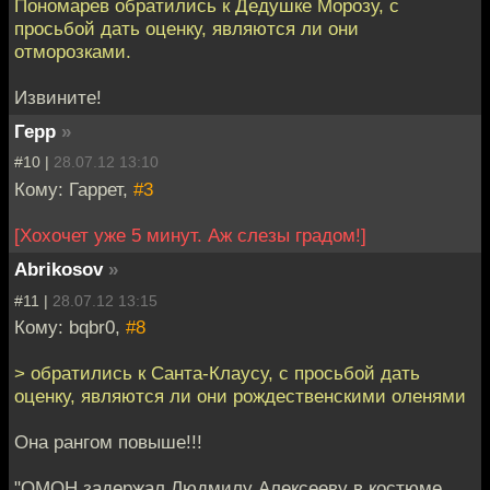
Пономарев обратились к Дедушке Морозу, с
просьбой дать оценку, являются ли они
отморозками.
Извините!
Герр
»
#10 |
28.07.12 13:10
Кому: Гаррет,
#3
[Хохочет уже 5 минут. Аж слезы градом!]
Abrikosov
»
#11 |
28.07.12 13:15
Кому: bqbr0,
#8
> обратились к Санта-Клаусу, с просьбой дать
оценку, являются ли они рождественскими оленями
Она рангом повыше!!!
"ОМОН задержал Людмилу Алексееву в костюме