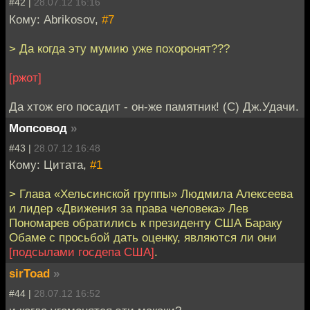
#42 |
28.07.12 16:16
Кому: Abrikosov,
#7
> Да когда эту мумию уже похоронят???
[ржот]
Да хтож его посадит - он-же памятник! (С) Дж.Удачи.
Мопсовод
»
#43 |
28.07.12 16:48
Кому: Цитата,
#1
> Глава «Хельсинской группы» Людмила Алексеева
и лидер «Движения за права человека» Лев
Пономарев обратились к президенту США Бараку
Обаме с просьбой дать оценку, являются ли они
[подсылами госдепа США]
.
sirToad
»
#44 |
28.07.12 16:52