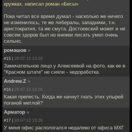
кружках, написал роман «Бесы»
Пока читал все время думал - насколько же ничего
не изменилось, те же либералы, западники, т.н.
аристократия, та же смута. Достоевский может и не
совсем здоров был но книжки писать умел очень
сильно.
ромашов
»
#15 |
28.07.12 13:26
Замечательное лицо у Алексеевой на фото, как ее в
"Красном штате" не сняли - недоработка.
Andrew.Z
»
#16 |
28.07.12 13:26
Какая прелесть. Когда же начнут гнать этих упырей
поганой метлой?
Арматор
»
#17 |
28.07.12 13:26
У меня офис распологался недалеко от офиса МХГ