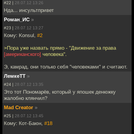
#22 |
28.07.12 13:26
Нда... инсультпривет
Роман_ИС
»
#23 |
28.07.12 13:27
Кому: Konsul,
#2
>Пора уже назвать прямо - "Движение за права
[американского]
человека".
Э, камрад, они только себя "человеками" и считают.
ЛемкеТТ
»
#24 |
28.07.12 13:35
Это тот Пономарёв, который у япошек денюжку
жалобно клянчил?
Mad Creator
»
#25 |
28.07.12 13:45
Кому: Кот-Баюн,
#18