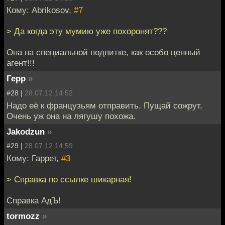
Кому: Abrikosov,
#7
> Да когда эту мумию уже похоронят???
Она на специальной подпитке, как особо ценный
агент!!!
Герр
»
#28 |
28.07.12 14:52
Надо её к французьям отправить. Пущай сожрут.
Очень уж она на лягушу похожа.
Jakodzun
»
#29 |
28.07.12 14:59
Кому: Гаррет,
#3
> Справка по ссылке шикарная!
Справка АдЪ!
tormozz
»