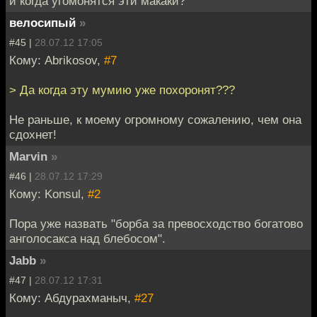
и когда угомонятся эти макаки?
велосипый
»
#45 |
28.07.12 17:05
Кому: Abrikosov,
#7
> Да когда эту мумию уже похоронят???
Не раньше, к моему огромному сожалению, чем она
сдохнет!
Marvin
»
#46 |
28.07.12 17:29
Кому: Konsul,
#2
Пора уже назвать "борба за превосходство богатово
анголосакса над блебосом".
Jabb
»
#47 |
28.07.12 17:31
Кому: Абдурахманыч,
#27