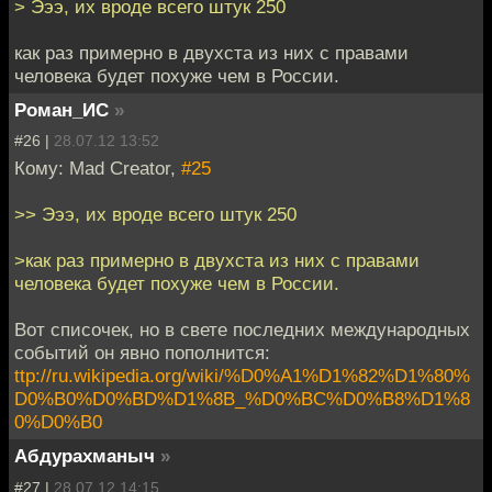
> Эээ, их вроде всего штук 250
как раз примерно в двухста из них с правами
человека будет похуже чем в России.
Роман_ИС
»
#26 |
28.07.12 13:52
Кому: Mad Creator,
#25
>> Эээ, их вроде всего штук 250
>как раз примерно в двухста из них с правами
человека будет похуже чем в России.
Вот списочек, но в свете последних международных
событий он явно пополнится:
ttp://ru.wikipedia.org/wiki/%D0%A1%D1%82%D1%80%
D0%B0%D0%BD%D1%8B_%D0%BC%D0%B8%D1%8
0%D0%B0
Абдурахманыч
»
#27 |
28.07.12 14:15