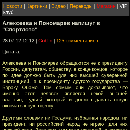
Новости
|
Картинки
|
Видео
|
Переводы
|
Магазин
|
VIP
клуб
Алексеева и Пономарев напишут в
"Спортлото"
28.07.12 12:12
|
Goblin
|
125 комментариев
Цитата:
Алексеева и Пономарев обращаются не к президенту
России, депутатам, обществу, в конце концов, которое
по идее должно быть для них высшей суверенной
инстанцией, а к президенту другого государства —
Бараку Обаме. Тем самым они доказывают, что
именно этот человек является некой высшей
властью, судьей, который и должен давать некую
окончательную оценку.
Другими словами ни Госдума, избранная народом, ни
президент, ни российский народ не играют для них
никакой роли. Зато есть кумир за границей, с которым