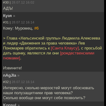
#30 |
28.07.12 16:02
АДЪ!
Кузя
»
#31 |
28.07.12 16:14
Кому: Муромец,
#6
> Глава «Хельсинской группы» Людмила Алексеева
и лидер «Движения за права человека» Лев
Пономарев обратились к
[Санта Клаусу]
, с просьбой
дать оценку, являются ли они
[рождественскими
гномами]
.
Извините!
nAgJIa
»
#32 |
28.07.12 16:14
Интересно, сколько мерзостей могут обосновать
наши полузащитники прав человека?
Сколько вообще они могут себе позволить?
Konsul
»