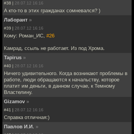
#38 |
28.07.12 16:16
А кто-то в этих гражданах сомневался? )
Лаборант
»
#39 |
28.07.12 16:16
Кому: Роман_ИС,
#26
Камрад, ссыль не работает. Из под Хрома.
Tapirus
»
#40 |
28.07.12 16:16
Ничего удивительного. Когда возникают проблемы в
работе, люди обращаются к начальству, которое
платит им деньги, в данном случае, к Темному
Властелину.
Gizamov
»
#41 |
28.07.12 16:16
Справка отличная:)
Павлов И.И.
»