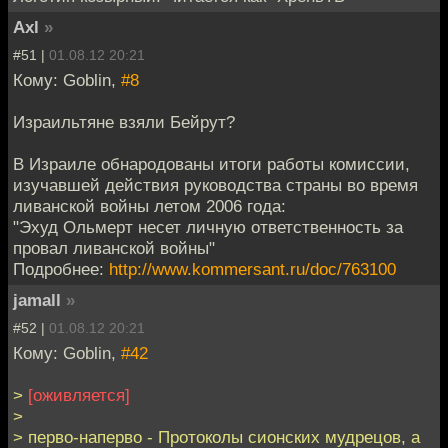
Axl
»
#51 |
01.08.12 20:21
Кому: Goblin,
#8
Израильтяне взяли Бейрут?
В Израиле обнародованы итоги работы комиссии,
изучавшей действия руководства страны во время
ливанской войны летом 2006 года:
"Эхуд Ольмерт несет личную ответственность за
провал ливанской войны"
Подробнее:
http://www.kommersant.ru/doc/763100
jamall
»
#52 |
01.08.12 20:21
Кому: Goblin,
#42
>
[оживляется]
>
> перво-наперво - Протоколы сионских мудрецов, а