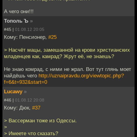
А чего они!!!
Тополь Ъ
»
#45 |
01.08.12 20:05
Кому: Пенсионер,
#25
> Насчёт мацы, замешанной на крови христианских
младенцев как, камрад? Жрут её, не знаешь?
Не знаю комрад, с ними не жрал. Вот тут глянь моет
найдёшь чего
http://uznaipravdu.org/viewtopic.php?
f=6&t=932&start=0
Lucawy
»
#46 |
01.08.12 20:08
Кому: Дюк,
#37
> Вассерман тоже из Одессы.
>
> Имеете что сказать?