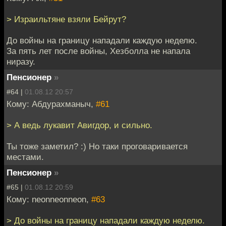
> Израильтяне взяли Бейрут?
До войны на границу нападали каждую неделю.
За пять лет после войны, Хезболла не напала
ниразу.
Пенсионер
»
#64 |
01.08.12 20:57
Кому: Абдурахманыч,
#61
> А ведь лукавит Авигдор, и сильно.
Ты тоже заметил? :) Но таки проговаривается
местами.
Пенсионер
»
#65 |
01.08.12 20:59
Кому: neonneonneon,
#63
> До войны на границу нападали каждую неделю.