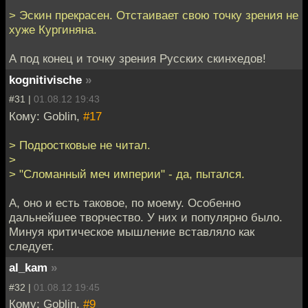
> Эскин прекрасен. Отстаивает свою точку зрения не
хуже Кургиняна.
А под конец и точку зрения Русских скинхедов!
kognitivische
»
#31 |
01.08.12 19:43
Кому: Goblin,
#17
> Подростковые не читал.
>
> "Сломанный меч империи" - да, пытался.
А, оно и есть таковое, по моему. Особенно
дальнейшее творчество. У них и популярно было.
Минуя критическое мышление вставляло как
следует.
al_kam
»
#32 |
01.08.12 19:45
Кому: Goblin,
#9