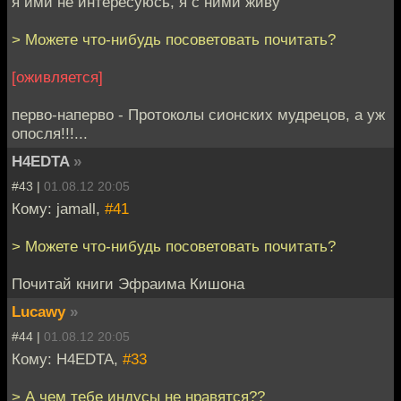
я ими не интересуюсь, я с ними живу
> Можете что-нибудь посоветовать почитать?
[оживляется]
перво-наперво - Протоколы сионских мудрецов, а уж
опосля!!!...
H4EDTA
»
#43 |
01.08.12 20:05
Кому: jamall,
#41
> Можете что-нибудь посоветовать почитать?
Почитай книги Эфраима Кишона
Lucawy
»
#44 |
01.08.12 20:05
Кому: H4EDTA,
#33
> А чем тебе индусы не нравятся??