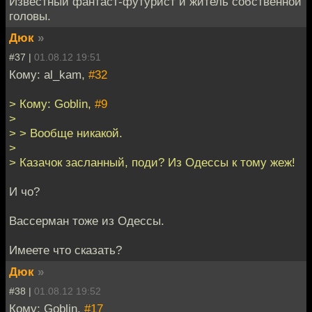
Известный фантаст-футурист и житель собственной
головы.
Дюк
»
#37 |
01.08.12 19:51
Кому: al_kam,
#32
> Кому: Goblin,
#9
>
> > Вообще никакой.
>
> Казачок засланный, поди? Из Одессы к тому жеж!
И чо?
Вассерман тоже из Одессы.
Имеете что сказать?
Дюк
»
#38 |
01.08.12 19:52
Кому: Goblin,
#17