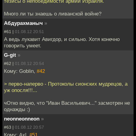
тезисы о непобедимости армии Израиля.
Много ли ты знаешь о ливанской войне?
Абдурахманыч
»
#61 |
01.08.12 20:51
А ведь лукавит Авигдор, и сильно. Хотя конечно
говорить умеет.
G-git
»
#62 |
01.08.12 20:54
Кому: Goblin,
#42
> перво-наперво - Протоколы сионских мудрецов, а
уж опосля!!!...
чОтко видно, что "Иван Васильевич..." засмотрен не
однажды :)
neonneonneon
»
#63 |
01.08.12 20:57
Кому: Axl,
#51