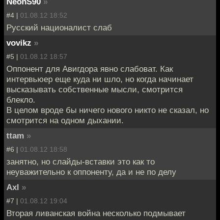
NeonS90
»
#4 |
01.08.12 18:52
Русский националист слаб
vovikz
»
#5 |
01.08.12 18:57
Оппонент для Авигдора явно слабоват. Как
интервьюер еще куда ни шло, но когда начинает
высказывать собственные мысли, смотрится
блекло.
В целом вроде бы ничего нового никто не сказал, но
смотрится на одном дыхании.
ttam
»
#6 |
01.08.12 18:58
занятно, но слайды-вставки это как то
неуважительно к оппоненту, да и не по делу
Axl
»
#7 |
01.08.12 19:04
Вторая ливанская война несколько подмывает