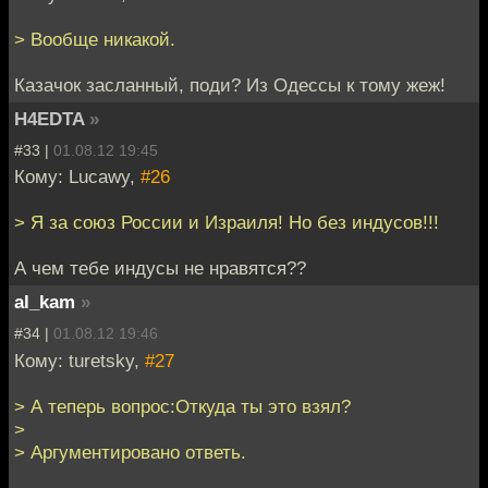
> Вообще никакой.
Казачок засланный, поди? Из Одессы к тому жеж!
H4EDTA
»
#33 |
01.08.12 19:45
Кому: Lucawy,
#26
> Я за союз России и Израиля! Но без индусов!!!
А чем тебе индусы не нравятся??
al_kam
»
#34 |
01.08.12 19:46
Кому: turetsky,
#27
> А теперь вопрос:Откуда ты это взял?
>
> Аргументировано ответь.