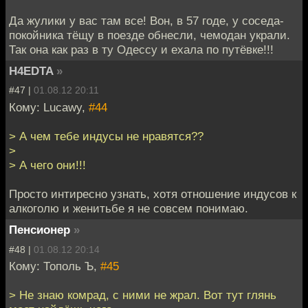
Да жулики у вас там все! Вон, в 57 годе, у соседа-
покойника тёщу в поезде обнесли, чемодан украли.
Так она как раз в ту Одессу и ехала по путёвке!!!
H4EDTA
»
#47 |
01.08.12 20:11
Кому: Lucawy,
#44
> А чем тебе индусы не нравятся??
>
> А чего они!!!
Просто интиресно узнать, хотя отношение индусов к
алкоголю и женитьбе я не совсем понимаю.
Пенсионер
»
#48 |
01.08.12 20:14
Кому: Тополь Ъ,
#45
> Не знаю комрад, с ними не жрал. Вот тут глянь