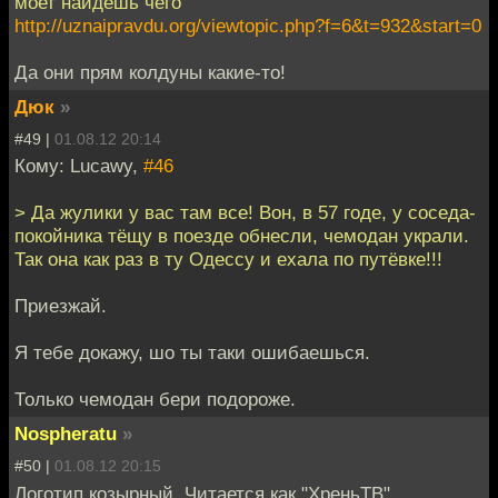
моет найдёшь чего
http://uznaipravdu.org/viewtopic.php?f=6&t=932&start=0
Да они прям колдуны какие-то!
Дюк
»
#49 |
01.08.12 20:14
Кому: Lucawy,
#46
> Да жулики у вас там все! Вон, в 57 годе, у соседа-
покойника тёщу в поезде обнесли, чемодан украли.
Так она как раз в ту Одессу и ехала по путёвке!!!
Приезжай.
Я тебе докажу, шо ты таки ошибаешься.
Только чемодан бери подороже.
Nospheratu
»
#50 |
01.08.12 20:15
Логотип козырный. Читается как "ХреньТВ"