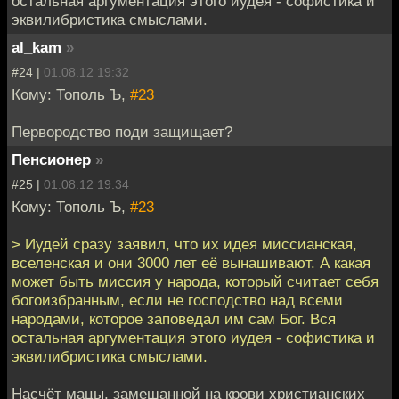
остальная аргументация этого иудея - софистика и
эквилибристика смыслами.
al_kam
»
#24 |
01.08.12 19:32
Кому: Тополь Ъ,
#23
Первородство поди защищает?
Пенсионер
»
#25 |
01.08.12 19:34
Кому: Тополь Ъ,
#23
> Иудей сразу заявил, что их идея миссианская,
вселенская и они 3000 лет её вынашивают. А какая
может быть миссия у народа, который считает себя
богоизбранным, если не господство над всеми
народами, которое заповедал им сам Бог. Вся
остальная аргументация этого иудея - софистика и
эквилибристика смыслами.
Насчёт мацы, замешанной на крови христианских