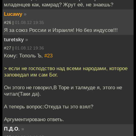
младенцев как, камрад? Жрут её, не знаешь?
Lucawy
»
#26 |
01.08.12 19:35
Я за союз России и Израиля! Но без индусов!!!
turetsky
»
#27 |
01.08.12 19:36
Кому: Тополь Ъ,
#23
> если не господство над всеми народами, которое
заповедал им сам Бог.
Он этого не говорил,В Торе и талмуде я, этого не
читал(Таки да).
А теперь вопрос:Откуда ты это взял?
Аргументировано ответь.
П.Д.О.
»