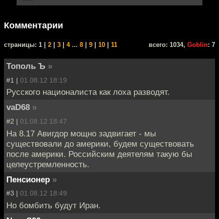
Комментарии
cтраницы: 1 |
2
|
3
|
4
...
8
|
9
|
10
|
11
всего: 1034,
Goblin
: 7
Тополь Ъ
»
#1 |
01.08.12 18:19
Русского националиста как лоха разводят.
vaD68
»
#2 |
01.08.12 18:47
На 8.17 Авигдор мощно задвигает - мы
существовали до америки, будем существовать
после америки. Российским деятелям такую бы
целеустремленность.
Пенсионер
»
#3 |
01.08.12 18:49
Но бомбить будут Иран.