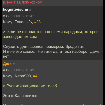
[бежит за поп-корном]
kognitivische
»
#35 |
01.08.12 19:47
Кому: Тополь Ъ,
#23
> если не господство над всеми народами, которое
заповедал им сам
Служить для народов примером. Вроде так.
И я не это самое.. Не таки да, а таки наоборот даже
нет.
Дюк
»
#36 |
01.08.12 19:49
Кому: NeonS90,
#4
> Русский националист слаб
Это ж Калашников.