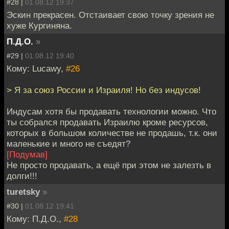
#28 |
01.08.12 19:37
Эскин прекрасен. Отстаивает свою точку зрения не
хуже Кургиняна.
П.Д.О.
»
#29 |
01.08.12 19:40
Кому: Lucawy,
#26
> Я за союз России и Израиля! Но без индусов!
Индусам хотя бы продавать технологии можно. Что
ты собрался продавать Израилю кроме ресурсов,
которых в большом количестве не продашь, т.к. они
маленькие и много не съедят?
[Подумав]
Не просто продавать, а ещё при этом не залезть в
долги!!!
turetsky
»
#30 |
01.08.12 19:41
Кому: П.Д.О.,
#28