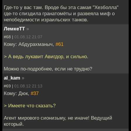
Где-то у вас там. Вроде бы эта самая "Хезболла"
где-то спиздила гранатомёты и развеяла миф о
непобедимости израильских танков.
ЛемкеТТ
»
#68 |
01.08.12 21:07
Кому: Абдурахманыч,
#61
> А ведь лукавит Авигдор, и сильно.
Можно по-подробнее, если не трудно?
al_kam
»
#69 |
01.08.12 21:13
Кому: Дюк,
#37
> Имеете что сказать?
Агент мирового сионизьму, не иначе! Ведущий
который.