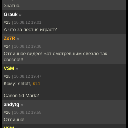
Знатно.
Grauk
»
#23 |
10.08.12 19:01
А что за пестня играет?
Zx7R
»
#24 |
10.08.12 19:38
Отличное видео! Вот смотревшим свезло так
свезло!!!
VSM
»
#25 |
10.08.12 19:47
Кому: shtoff,
#11
Canon 5d Mark2
andytg
»
#26 |
10.08.12 19:55
Отлично!