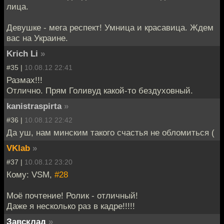
лица.
Девушке - мега респект! Умница и красавица. Ждем
вас на Украине.
Krich Li
»
#35 |
10.08.12 22:41
Размах!!!
Отлично. Прям Голивуд какой-то бездуховный.
kanistraspirta
»
#36 |
10.08.12 22:42
Да уш, нам минским такого счастья не обломиться (
VKlab
»
#37 |
10.08.12 23:20
Кому: VSM,
#28
Моё почтение! Ролик - отличный!
Даже я несколько раз в кадре!!!!!
Завсклад
»