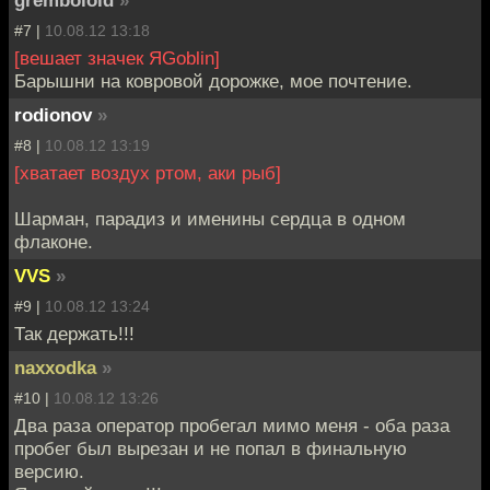
#7 |
10.08.12 13:18
[вешает значек ЯGoblin]
Барышни на ковровой дорожке, мое почтение.
rodionov
»
#8 |
10.08.12 13:19
[хватает воздух ртом, аки рыб]
Шарман, парадиз и именины сердца в одном
флаконе.
VVS
»
#9 |
10.08.12 13:24
Так держать!!!
naxxodka
»
#10 |
10.08.12 13:26
Два раза оператор пробегал мимо меня - оба раза
пробег был вырезан и не попал в финальную
версию.