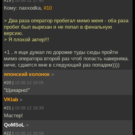
#19 |
10.08.12 17:40
Кому: naxxodka,
#10
> Два раза оператор пробегал мимо меня - оба раза
пробег был вырезан и не попал в финальную
версию.
> Я плохой актер!!!
+1 , я еще думал по дорожке туды сюды пройти
мимо оператора второй раз чтоб попасть наверняка.
ниче, сдается мне в следующий раз попадем))))
японский колонок
»
#20 |
10.08.12 18:05
"Щикарно!"
VKlab
»
#21 |
10.08.12 18:39
Мастер!
QoMSoL
»
#22 |
10.08.12 18:58