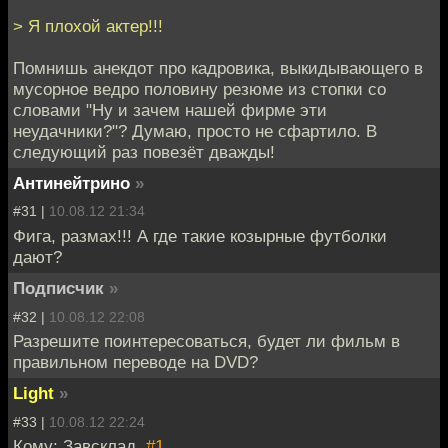
> Я плохой актер!!!
Помнишь анекдот про кадровика, выкидывающего в
мусорное ведро половину резюме из стопки со
словами "Ну и зачем нашей фирме эти
неудачники?"? Думаю, просто не сфартило. В
следующий раз повезёт дважды!
Антинейтрино
»
#31 |
10.08.12 21:34
Фига, размах!!! А где такие козырные футболки
дают?
Подписчик
»
#32 |
10.08.12 22:08
Разрешите поинтересоваться, будет ли фильм в
правильном переводе на DVD?
Light
»
#33 |
10.08.12 22:24
Кому: Завсклад,
#1