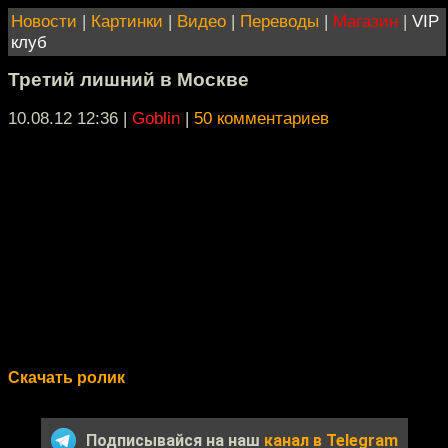
Новости
|
Картинки
|
Видео
|
Переводы
|
Магазин
|
VIP
клуб
Третий лишний в Москве
10.08.12 12:36
|
Goblin
|
50 комментариев
Скачать ролик
Подписывайся на наш
канал в Telegram