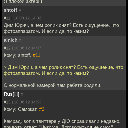
Я плохой актер!!!
shtoff
»
#11 |
10.08.12 14:02
Дим Юрич, а чем ролик снят? Есть ощущение, что
фотоаппаратом. И если да, то каким?
ainich
»
#12 |
10.08.12 14:07
Кому: shtoff,
#11
> Дим Юрич, а чем ролик снят? Есть ощущение, что
фотоаппаратом. И если да, то каким?
С нормальной камерой там ребята ходили.
Rus[H]
»
#13 |
10.08.12 14:53
Кому: Самокат,
#3
Камрад, вот в твиттере у ДЮ спрашивали недавно,
привожу ответ: "Никогда. Договориться не смог."