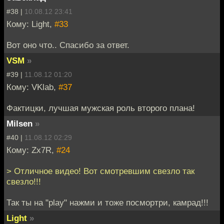
#38 |
10.08.12 23:41
Кому: Light,
#33
Вот оно что.. Спасибо за ответ.
VSM
»
#39 |
11.08.12 01:20
Кому: VKlab,
#37
Фактицки, лучшая мужская роль второго плана!
Milsen
»
#40 |
11.08.12 02:29
Кому: Zx7R,
#24
> Отличное видео! Вот смотревшим свезло так
свезло!!!
Так ты на "play" нажми и тоже посмортри, камрад!!!
Light
»