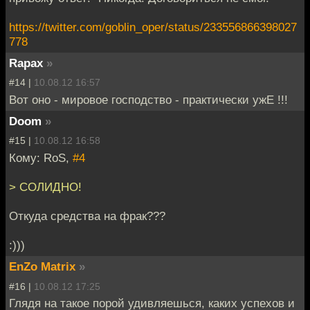
https://twitter.com/goblin_oper/status/233556866398027
778
Rapax
»
#14 |
10.08.12 16:57
Вот оно - мировое господство - практически ужЕ !!!
Doom
»
#15 |
10.08.12 16:58
Кому: RoS,
#4
> СОЛИДНО!
Откуда средства на фрак???
:)))
EnZo Matrix
»
#16 |
10.08.12 17:25
Глядя на такое порой удивляешься, каких успехов и