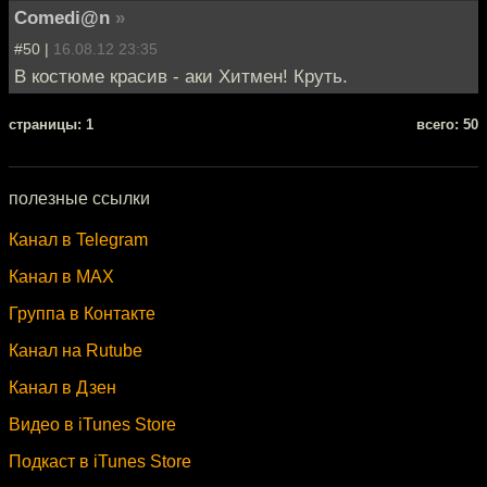
Comedi@n
»
#50 |
16.08.12 23:35
В костюме красив - аки Хитмен! Круть.
cтраницы: 1
всего: 50
полезные ссылки
Канал в Telegram
Канал в MAX
Группа в Контакте
Канал на Rutube
Канал в Дзен
Видео в iTunes Store
Подкаст в iTunes Store