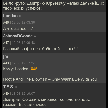
Было круто! Дмитрию Юрьевичу желаю дальнейших
творческих успехов!
London
»
#46 |
12.08.12 03:38
А что за песня?
JohnnyBGoode
»
#47 |
12.08.12 09:48
Главный во фраке с бабочкой - класс!!!
jm
»
#48 |
12.08.12 17:24
Кому: London,
#46
Hootie And The Blowfish – Only Wanna Be With You
T.E.S.
»
#49 |
13.08.12 19:07
Дмитрий Юрьевич, мировое господство не за
горами! Высший класс!