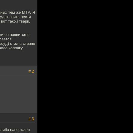
нных тем же MTV. Я
удет опять нести
вот такой твари,
ли он появится в
асается
суд) стал в стране
алее колонку
# 2
# 3
 либо напортачит