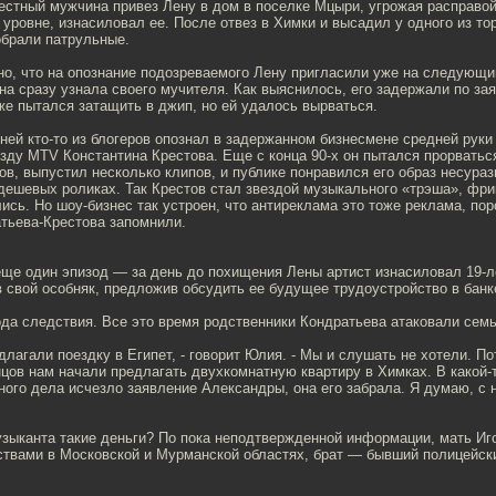
естный мужчина привез Лену в дом в поселке Мцыри, угрожая расправо
уровне, изнасиловал ее. После отвез в Химки и высадил у одного из то
обрали патрульные.
но, что на опознание подозреваемого Лену пригласили уже на следующи
а сразу узнала своего мучителя. Как выяснилось, его задержали по за
оже пытался затащить в джип, но ей удалось вырваться.
ней кто-то из блогеров опознал в задержанном бизнесмене средней руки
езду MTV Константина Крестова. Еще с конца 90-х он пытался прорваться
ов, выпустил несколько клипов, и публике понравился его образ несураз
дешевых роликах. Так Крестов стал звездой музыкального «трэша», фри
ись. Но шоу-бизнес так устроен, что антиреклама это тоже реклама, по
тьева-Крестова запомнили.
еще один эпизод — за день до похищения Лены артист изнасиловал 19-
 свой особняк, предложив обсудить ее будущее трудоустройство в банк
да следствия. Все это время родственники Кондратьева атаковали сем
длагали поездку в Египет, - говорит Юлия. - Мы и слушать не хотели. П
нцов нам начали предлагать двухкомнатную квартиру в Химках. В какой-
ого дела исчезло заявление Александры, она его забрала. Я думаю, с 
узыканта такие деньги? По пока неподтвержденной информации, мать Иг
ствами в Московской и Мурманской областях, брат — бывший полицейски
.