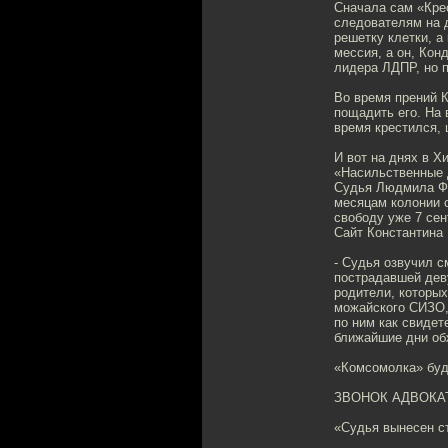
Сначала сам «Крес
следователям на д
решетку клетки, а
мессия, а он, Кон
лидера ЛДПР, но па
Во время прений К
пощадить его. На 
время крестился, 
И вот на днях в Х
«Насильственные д
Судья Людмила Фе
месяцам колонии о
свободу уже 7 сен
Сайт Константина
- Судья озвучил с
пострадавшей дев
родители, которых
можайского СИЗО,
по ним как свидет
ближайшие дни об
«Комсомолка» буд
ЗВОНОК АДВОКА
«Судья вынесен с