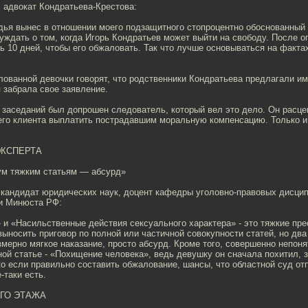
 адвокат Кондратьева-Крестова:
удья вынес в отношении моего подзащитного стопроцентно обоснованный 
уждать о том, когда Игорь Кондратьев может выйти на свободу. После о
ь 10 дней, чтобы его обжаловать. Так что лучше основываться на фактах
лованной девочки говорят, что родственники Кондратьева предлагали и
я забрала свое заявление.
 заседаний был допрошен следователь, который вел это дело. Он расцен
его клиента выплатить пострадавшим моральную компенсацию. Только и 
КСПЕРТА
вум тяжким статьям — абсурд»
 кандидат юридических наук, доцент кафедры уголовно-правовых дисци
и Минюста РФ:
 и «Насильственные действия сексуального характера» - это тяжкие пре
выносить приговор по полной или частичной совокупности статей, но два
мерно мягкое наказание, просто абсурд. Кроме того, совершенно непоня
ой статье - «Похищение человека», ведь девушку он сначала похитил, 
ко если правильно составить обжалование, шансы, что областной суд от
-таки есть.
ОГО ЭТАЖА