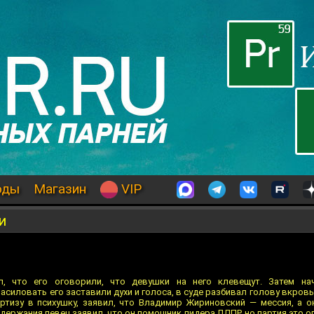
оды
Магазин
VIP
и
л, что его оговорили, что девушки на него клевещут. Затем на
асиловать его заставили духи и голоса, в суде разбивал голову вкровь
ертизу в психушку, заявил, что Владимир Жириновский — мессия, а он
адержания певец заявил, что он помощник лидера ЛДПР, но партия это о