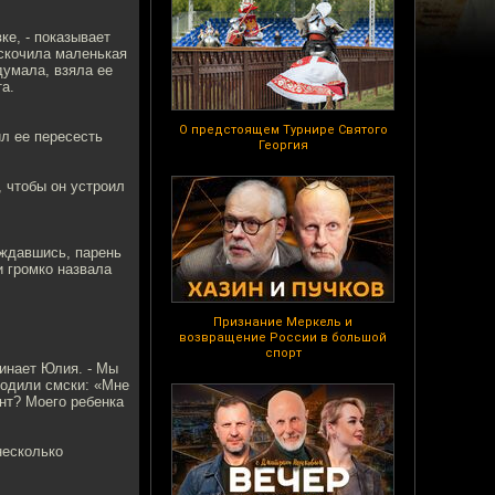
ке, - показывает
ыскочила маленькая
думала, взяла ее
а.
О предстоящем Турнире Святого
ил ее пересесть
Георгия
, чтобы он устроил
ождавшись, парень
и громко назвала
Признание Меркель и
возвращение России в большой
спорт
минает Юлия. - Мы
ходили смски: «Мне
ент? Моего ребенка
несколько