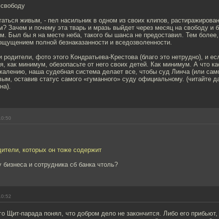
 свободу
таться живым, - пел насильник в одном из своих клипов, растиражирова
м? Зачем и почему эта тварь и мразь выйдет через месяц на свободу и б
. Был бы я на месте неба, такого бы шанса не предоставил. Тем более, 
 ощущением полной безнаказанности и вседозволенности.
 родители, фото этого Кондратьева-Крестова (благо это нетрудно), и ес
я, как минимум, обезопасьте от него своих детей. Как минимум. А что к
жалению, наша судебная система делает все, чтобы суд Линча (или само
ым, оставив статус самого «гуманного» суду официальному. (читайте д
на).
10:50
дители, которых он тоже содержит
 бизнеса и сотрудника сб банка чтоль?
10:52
го Щит-парада понял, что добром дело не закончится. Либо его прибьют,