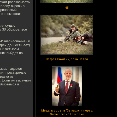
начал рассказывать
голову вкровь о
65
Жириновский —
о он помощник
ляя судью
 30 образов, все
 «Изнасилование» и
рех до шести лет).
м и четырем
ьник выйдет на
Остров Сахалин, река Найба
зывает адвокат
ии, престарелые
равка из
. Если он выступил
собираемся в
Медаль ордена "За заслуги перед
Отечеством" II степени