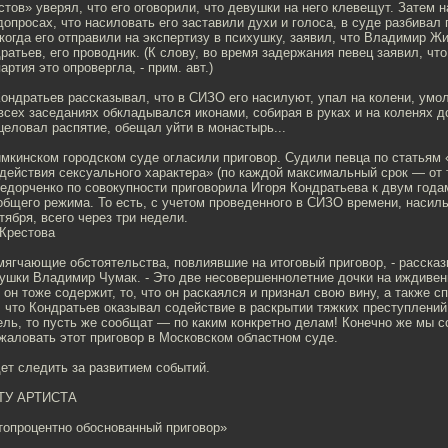
тов» уверял, что его оговорили, что девушки на него клевещут. Затем 
опросах, что насиловать его заставили духи и голоса, в суде разбивал 
 когда его отправили на экспертизу в психушку, заявил, что Владимир 
дратьев, его проводник. (К слову, во время задержания певец заявил, чт
ртия это опровергла, - прим. авт.)
ондратьев рассказывал, что в СИЗО его насилуют, упал на колени, умо
всех заседаниях обкладывался иконами, собирая в руках и на коленях до
целовал распятие, обещал уйти в монастырь...
имкинском городском суде огласили приговор. Судили певца по статьям
ействия сексуального характера» (по каждой максимальный срок — от т
дорченко по совокупности приговорила Игоря Кондратьева к двум года
бщего режима. То есть, с учетом проведенного в СИЗО времени, насил
тября, всего через три недели.
 Крестова
мягчающие обстоятельства, повлиявшие на итоговый приговор, - расска
ушки Владимир Чумак. - Это две несовершеннолетние дочки на иждивен
 он тоже содержит, то, что он раскаялся и признал свою вину, а также сп
 что Кондратьев оказывал содействие в раскрытии тяжких преступлений
ель, то пусть же сообщат — по каким конкретно делам! Конечно же мы 
жаловать этот приговор в Московском областном суде.
ет следить за развитием событий.
ТУ АРТИСТА
топроцентно обоснованный приговор»