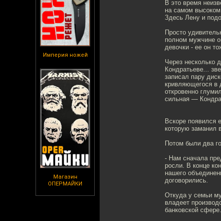
В это время неизв
на самом высоком 
Здесь Лену и под
Просто удивитель
полном мужчине он
девочки - ее он т
Империя ножей
Через несколько д
Кондратьеве... зв
записал пару диск
кривляющегося в 
откровенно глумил
сильная — Кондра
Вскоре появился 
которую заманил в
Потом были два го
- Нам сначала пре
росли. В конце ко
нашего объединенн
Магазин
договорились.
ОПЕРМАЙКИ
Откуда у семьи м
владеет производ
банковской сфере