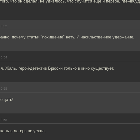
того, что он сделал, не удивлюсь, что случится ещё и первое, где-нибуд
10:52
анно, почему статьи "похищение" нету. И насильственное удержание.
10:54
ся. Жаль, герой-детектив Брюски только в кино существует.
10:55
рощать!
10:58
жаль в лагерь не уехал.