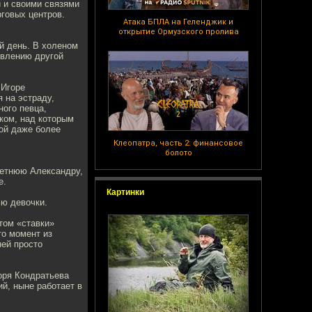
й и своими связями
рговых центров.
Атака БПЛА на Геленджик и
открытие Ормузского пролива
й день. В холеном
явлению другой
 Игоре
 на эстраду,
ного певца,
ком, над которым
рой даже более
Клеопатра, часть 2: финансовое
болото
летнюю Александру,
е.
Картинки
ью девочки.
отом «ставки»
то момент из
ней просто
оря Кондратьева
й, ныне работает в