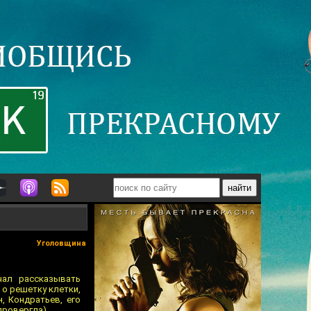
Уголовщина
чал рассказывать
 о решетку клетки,
, Кондратьев, его
провергла).