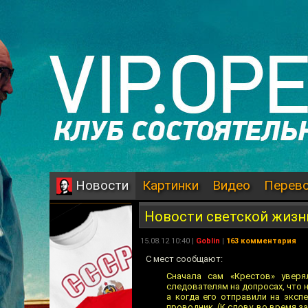
Картинки
Видео
Перев
Новости
Новости светской жизн
15.08.12 10:40 |
Goblin
|
163 комментария
С мест сообщают:
Сначала сам «Крестов» уверя
следователям на допросах, что н
а когда его отправили на эксп
проводник. (К слову, во время з