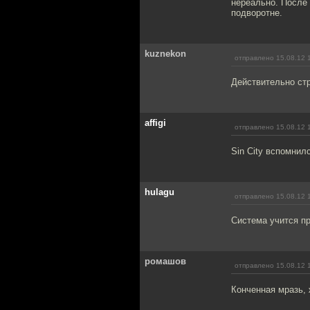
нереально. После 
подворотне.
kuznekon
отправлено 15.08.12 
Действительно стр
affigi
отправлено 15.08.12 
Sin City вспомнил
hulagu
отправлено 15.08.12 
Система учится п
ромашов
отправлено 15.08.12 
Конченная мразь, 