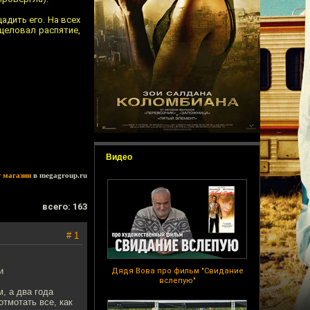
адить его. На всех
 целовал распятие,
Видео
т магазин
в megagroup.ru
всего: 163
# 1
и
Дядя Вова про фильм "Свидание
вслепую"
, а два года
отмотать все, как