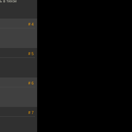
ь в тихой
# 4
# 5
# 6
# 7