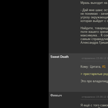
Мразь выходит на
- Дай мне шанс ос
не понимаю - заче
угрозу окружающим
которая выйдет с
Найдите, товарищи
поле вашего зрени
максимума... К со
самым справедлив
Александра Гриши
Sweet Death
отправлено 15.08.12 
Кому: Цитата,
#1
> престарелые ро
Это про владелицу
Фимыч
отправлено 15.08.12 
Я ещё с того само