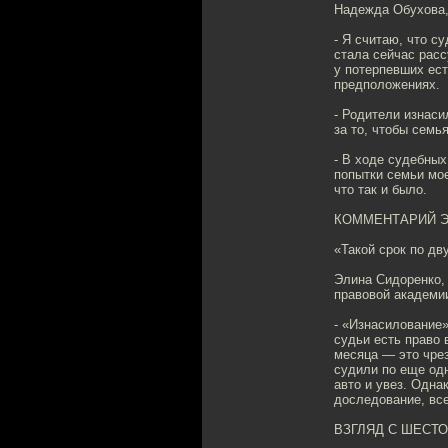
Надежда Обухова,
- Я считаю, что с
стала сейчас расс
у потерпевших ест
предположениях.
- Родители изнаси
за то, чтобы семь
- В ходе судебных
попытки семьи мо
что так и было.
КОММЕНТАРИЙ Э
«Такой срок по д
Элина Сидоренко,
правовой академи
- «Изнасилование»
судьи есть право 
месяца — это чрез
судили по еще одн
авто и увез. Одна
доследование, все
ВЗГЛЯД С ШЕСТ