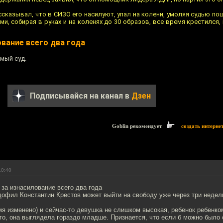
сказывал, что в СИЗО его насилуют, упал на колени, умоляя судью пощ
и, собирая в руках и на коленях до 30 образов, все время крестился,
ование всего два года
мый суд.
Подписывайся на канал в
Дзен
Goblin рекомендует
создать интерне
10:40
за изнасилование всего два года
дофил Константин Крестов может выйти на свободу уже через три недел
мя изменено) и сейчас-то девушка не слишком высокая, ребенок ребенком
-го, она выглядела гораздо младше. Признается, что если б можно было 