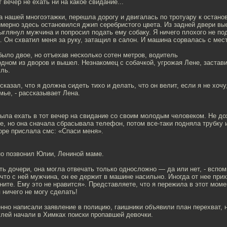
т вечер не ехать ни на какое свидание...
а нашей многоэтажки, перешла дорогу и двигалась по тротуару к останов
имерно здесь остановился джип серебристого цвета. Из задней двери в
ыглянул мужчина и попросил подать ему собаку. Я ничего плохого не по
. Он схватил меня за руку, затащил в салон. И машина сорвалась с мест
ыло двое, но отъехав несколько сотен метров, водитель
одном из дворов и вышел. Незнакомец с собачкой, угрожая Лене, застав
уль.
сказал, что я должна сидеть тихо и делать, что он велит, если я не хочу
ье, - рассказывает Лена.
ыла ехать в тот вечер на свидание со своим молодым человеком. Не д
е, но она сначала сбрасывала телефон, потом все-таки подняла трубку 
коре прислала смс: «Спаси меня».
 позвонил Юлии, Лениной маме.
ть дочери, она могла отвечать только односложно — да или нет, - вспо
что с ней мужчина, он ее держит в машине насильно. Иногда от нее при
ните. Ему это не нравится». Представляете, что я пережила в этот мом
я ничего не могу сделать!
нно написали заявление в полицию, гаишники объявили план перехват, 
улей начали в Химках поиски пропавшей девочки.