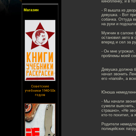
кинопленку, и в то
Магазин
- Я вышла из двор
девушка. - Вот пр
собачка. Оттуда в
на руки и подошла
Мужчин в салоне б
остановил авто в 
вперед и сел за р
- Он мне угрожал, 
проблемы моей сем
Девушка должна б
начал звонить Лен
его «папой», а вс
Советские
учебники 1940-50х
Юноша немедленно
годов
- Мы начали звони
сумели выяснить, 
страшно», «Не зво
кто-то похитил, а 
Родители немедле
полицейских патр