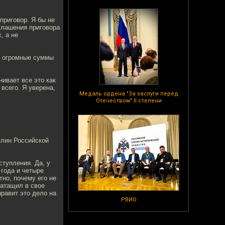
приговор. Я бы не
глашения приговора
, а не
м огромные суммы
ивает все это как
всего. Я уверена,
Медаль ордена "За заслуги перед
Отечеством" II степени
плин Российской
ступления. Да, у
 года и четыре
тно, почему его не
затащил в свое
правит это дело на
РВИО