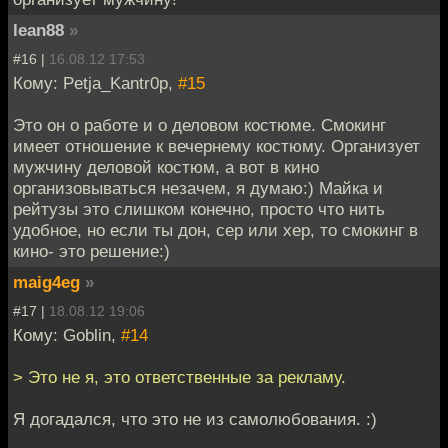
lean88
»
#16 |
16.08.12 17:53
Кому: Petja_Kantr0p,
#15
Это он о работе и о деловом костюме. Смокинг
имеет отношение к вечернему костюму. Организует
мужчину деловой костюм, а вот в кино
организовываться незачем, я думаю:) Майка и
рейтузы это слишком конечно, просто что нить
удобное, но если ты дон, сер или хер, то смокинг в
кино- это решение:)
maig4eg
»
#17 |
18.08.12 19:06
Кому: Goblin,
#14
> Это не я, это ответственные за рекламу.
Я догадался, что это не из самолюбования. :)