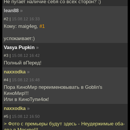
Не пугает наличие себя со всех сторон? :)
lean88
»
#2 |
15.08.12 16:33
Кому: maig4eg,
#1
успокаивает:)
Vasya Pupkin
»
#3 |
15.08.12 16:42
Полный вПеред!
naxxodka
»
#4 |
15.08.12 16:48
Пора КиноМир переименовывать в Goblin's
КиноМир!!!
Или в КиноТупи4ок!
naxxodka
»
#5 |
15.08.12 16:50
> Фото с премьеры будут здесь - Неудержимые оба-
два в Москве!!!