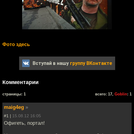
Фото здесь
Вступай в нашу
группу ВКонтакте
Комментарии
cтраницы: 1
всего: 17,
Goblin
: 1
maig4eg
»
#1 |
15.08.12 16:05
Офигеть, портал!