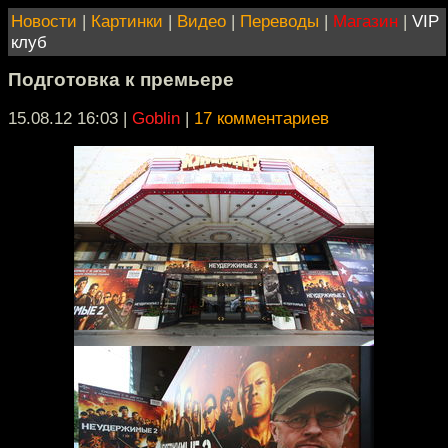
Новости
|
Картинки
|
Видео
|
Переводы
|
Магазин
|
VIP
клуб
Подготовка к премьере
15.08.12 16:03
|
Goblin
|
17 комментариев