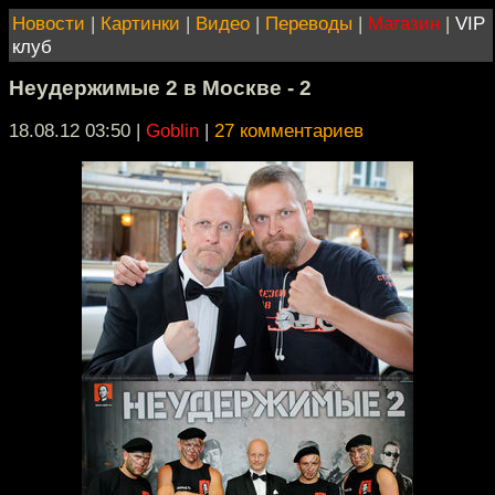
Новости
|
Картинки
|
Видео
|
Переводы
|
Магазин
|
VIP
клуб
Неудержимые 2 в Москве - 2
18.08.12 03:50
|
Goblin
|
27 комментариев