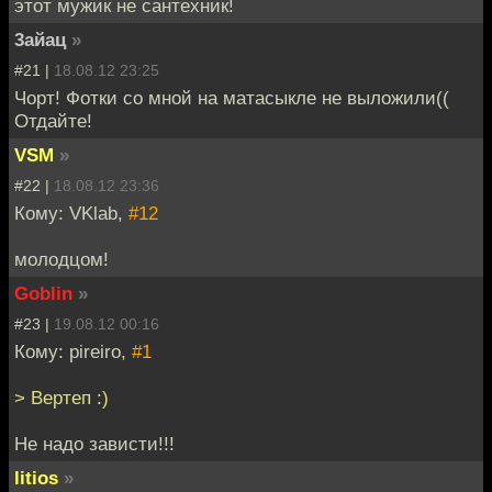
этот мужик не сантехник!
3айац
»
#21 |
18.08.12 23:25
Чорт! Фотки со мной на матасыкле не выложили((
Отдайте!
VSM
»
#22 |
18.08.12 23:36
Кому: VKlab,
#12
молодцом!
Goblin
»
#23 |
19.08.12 00:16
Кому: pireiro,
#1
> Вертеп :)
Не надо зависти!!!
litios
»