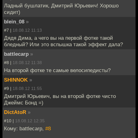
Ладный бушлатик, Дмитрий Юрьевич! Хорошо
сидит)
blein_08
»
#7 |
18.08.12 11:13
Дядя Дима, а чего вы на первой фотке такой
бледный? Или это вспышка такой эффект дала?
battlecarp
»
#8 |
18.08.12 11:38
На второй фотке те самые велосипедисты?
SHINNOK
»
#9 |
18.08.12 11:55
Дмитрий Юрьевич, вы на второй фотке чисто
Джеймс Бонд =)
DictAtoR
»
#10 |
18.08.12 12:35
Кому: battlecarp,
#8