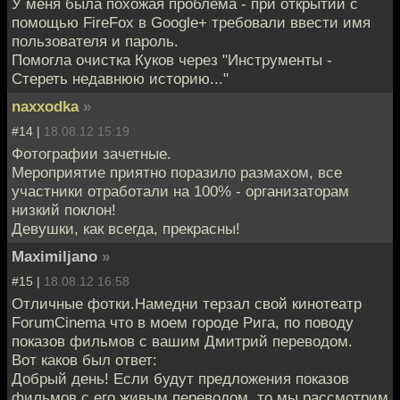
У меня была похожая проблема - при открытии с
помощью FireFox в Google+ требовали ввести имя
пользователя и пароль.
Помогла очистка Куков через "Инструменты -
Стереть недавнюю историю..."
naxxodka
»
#14 |
18.08.12 15:19
Фотографии зачетные.
Мероприятие приятно поразило размахом, все
участники отработали на 100% - организаторам
низкий поклон!
Девушки, как всегда, прекрасны!
Maximiljano
»
#15 |
18.08.12 16:58
Отличные фотки.Намедни терзал свой кинотеатр
ForumCinema что в моем городе Рига, по поводу
показов фильмов с вашим Дмитрий переводом.
Вот каков был ответ:
Добрый день! Если будут предложения показов
фильмов с его живым переводом, то мы рассмотрим