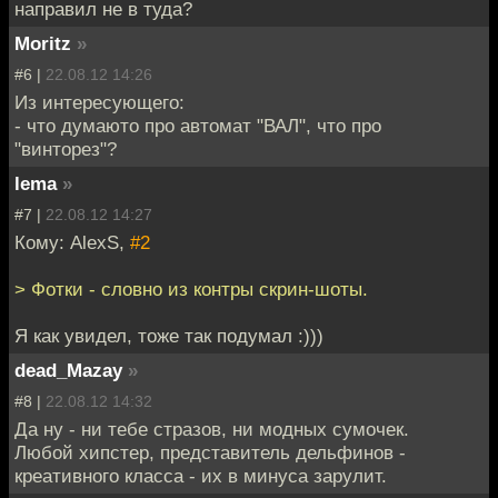
направил не в туда?
Moritz
»
#6 |
22.08.12 14:26
Из интересующего:
- что думаюто про автомат "ВАЛ", что про
"винторез"?
lema
»
#7 |
22.08.12 14:27
Кому: AlexS,
#2
> Фотки - словно из контры скрин-шоты.
Я как увидел, тоже так подумал :)))
dead_Mazay
»
#8 |
22.08.12 14:32
Да ну - ни тебе стразов, ни модных сумочек.
Любой хипстер, представитель дельфинов -
креативного класса - их в минуса зарулит.