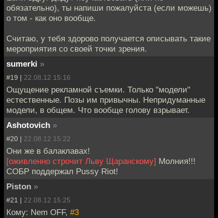
обязательно), ты напиши пожалуйста (если можешь)
о том - как оно вообще.
Считаю, у тебя здорово получается описывать такие
мероприятия со своей точки зрения.
sumerki
»
#19 |
22.08.12 15:16
Ощущение рекламной съемки. Только "модели"
естественные. Позы им привычны. Непридуманные
модели, в общем. Что вообще голову взрывает.
Ashotovich
»
#20 |
22.08.12 15:22
Они же в балаклавах!
[оживленно строчит Льву Щаранскому]
Молния!!!
СОБР поддержал Pussy Riot!
Piston
»
#21 |
22.08.12 15:25
Кому: Nem OFF,
#3