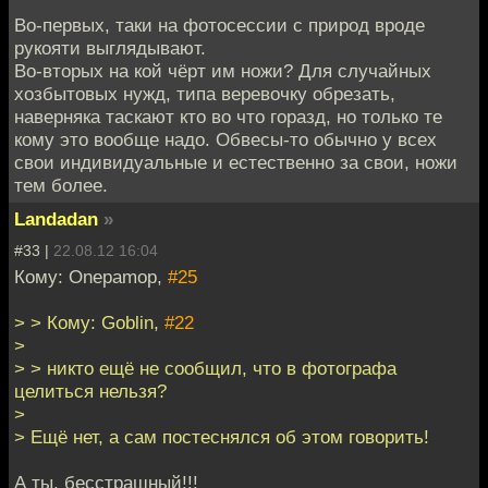
Во-первых, таки на фотосессии с природ вроде
рукояти выглядывают.
Во-вторых на кой чёрт им ножи? Для случайных
хозбытовых нужд, типа веревочку обрезать,
наверняка таскают кто во что горазд, но только те
кому это вообще надо. Обвесы-то обычно у всех
свои индивидуальные и естественно за свои, ножи
тем более.
Landadan
»
#33 |
22.08.12 16:04
Кому: Onepamop,
#25
> > Кому: Goblin,
#22
>
> > никто ещё не сообщил, что в фотографа
целиться нельзя?
>
> Ещё нет, а сам постеснялся об этом говорить!
А ты, бесстрашный!!!