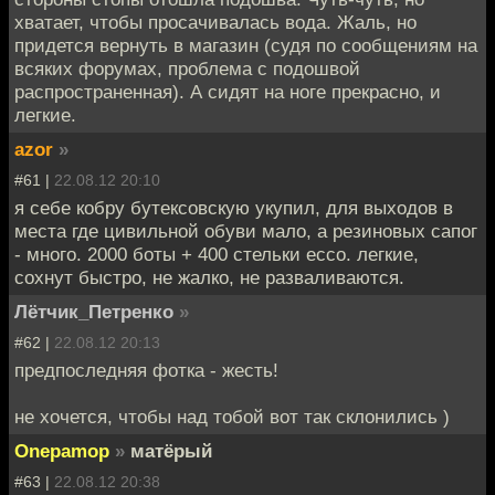
хватает, чтобы просачивалась вода. Жаль, но
придется вернуть в магазин (судя по сообщениям на
всяких форумах, проблема с подошвой
распространенная). А сидят на ноге прекрасно, и
легкие.
azor
»
#61 |
22.08.12 20:10
я себе кобру бутексовскую укупил, для выходов в
места где цивильной обуви мало, а резиновых сапог
- много. 2000 боты + 400 стельки ессо. легкие,
сохнут быстро, не жалко, не разваливаются.
Лётчик_Петренко
»
#62 |
22.08.12 20:13
предпоследняя фотка - жесть!
не хочется, чтобы над тобой вот так склонились )
Onepamop
»
матёрый
#63 |
22.08.12 20:38