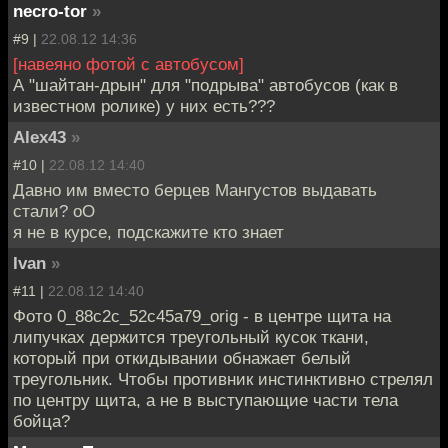
necro-tor
»
#9 |
22.08.12 14:36
[навеяно фотой с автобусом]
А "шайтан-дрын" для "подрыва" автобусов (как в
известном ролике) у них есть???
Alex43
»
#10 |
22.08.12 14:40
Давно им вместо берцев Мангустов выдавать
стали? оО
я не в курсе, подскажите кто знает
Ivan
»
#11 |
22.08.12 14:40
Фото 0_88c2c_52c45a79_orig - в центре щита на
липучках держится треугольный кусок ткани,
который при откидывании обнажает белый
треугольник. Чтобы противник инстинктивно стрелял
по центру щита, а не в выступающие части тела
бойца?