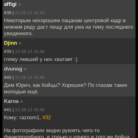
affigi
»
#38 |
22.08.12 16:43
Некоторым нехорошим пацанам центровой кадр в
нижнем ряду даст пищу для ума на тему последнего
увиденного.
Djinn
»
#39 |
22.08.12 16:46
гляжу левшей у них хватает :)
dvunog
»
#40 |
22.08.12 16:46
Дим Юрич, как бойцы? Хорошие? По глазам такие
молодые ещё.
Karna
»
#41 |
22.08.12 16:46
Кому: razoom1,
#32
На фотографиях видно рукоять чего-то
финкоподобного, и только у одного и того же бойца.