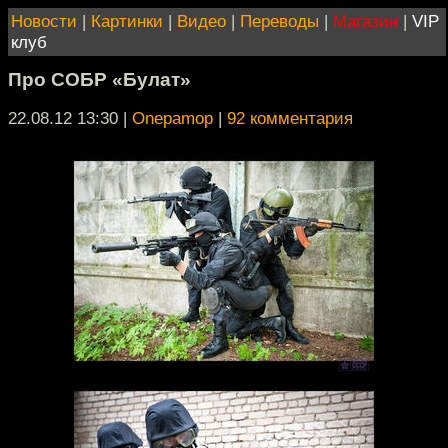
Новости
|
Картинки
|
Видео
|
Переводы
|
Магазин
|
VIP
клуб
Про СОБР «Булат»
22.08.12 13:30
|
Onepamop
|
92 комментария