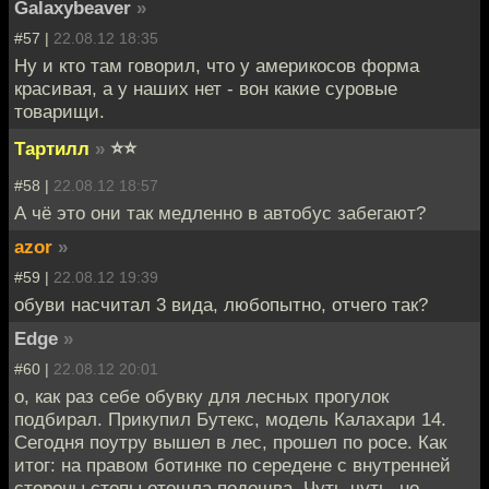
Galaxybeaver
»
#57 |
22.08.12 18:35
Ну и кто там говорил, что у америкосов форма
красивая, а у наших нет - вон какие суровые
товарищи.
Тартилл
»
⭐⭐
#58 |
22.08.12 18:57
А чё это они так медленно в автобус забегают?
azor
»
#59 |
22.08.12 19:39
обуви насчитал 3 вида, любопытно, отчего так?
Edge
»
#60 |
22.08.12 20:01
о, как раз себе обувку для лесных прогулок
подбирал. Прикупил Бутекс, модель Калахари 14.
Сегодня поутру вышел в лес, прошел по росе. Как
итог: на правом ботинке по середене с внутренней
стороны стопы отошла подошва. Чуть-чуть, но