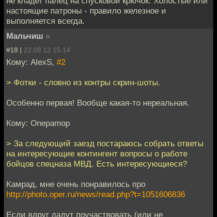
не кладет палец на спусковой крючок. Холостые или
настоящие патроны - правило железное и
выполняется всегда.
Мальчиш
»
#18 |
22.08.12 15:14
Кому: AlexS,
#2
> Фотки - словно из контры скрин-шоты.
Особенно первая! Вообще какая-то нереальная.
Кому: Onepamop
> За следующий заезд постараюсь собрать ответы
на интересующие контингент вопросы о работе
бойцов спецназа МВД. Есть интересующиеся?
Камрад, мне очень понравилось про
http://photo.oper.ru/news/read.php?t=1051606836
Если вдруг дадут поучаствовать (или не