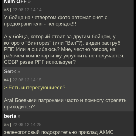
Nem OFF
»
#3 |
22.08.12 14:14
У бойца на четвертом фото автомат снят с
предохранителя - непорядок!!!
А у бойца, который стоит за другим бойцом, у
которого "Винторез" (или "Вал"?), виден раструб
РПГ. Или я ошибаюсь? Мне, честно говоря, на
рабочем компе картинку укрупнить не получается.
СОБР разве РПГ использует?
Serж
»
#4 |
22.08.12 14:15
> Есть интересующиеся?
Ага! Боевыми патронами часто и помногу стрелять
приходится?
beria
»
#5 |
22.08.12 14:25
зеленоголовый подозрительно приклад АКМС