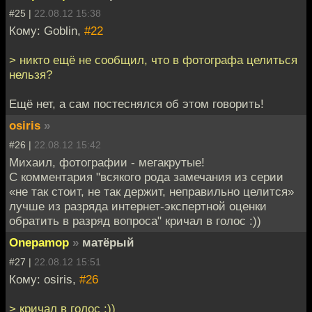
#25 |
22.08.12 15:38
Кому: Goblin,
#22
> никто ещё не сообщил, что в фотографа целиться
нельзя?
Ещё нет, а сам постеснялся об этом говорить!
osiris
»
#26 |
22.08.12 15:42
Михаил, фотографии - мегакрутые!
С комментария "всякого рода замечания из серии
«не так стоит, не так держит, неправильно целится»
лучше из разряда интернет-экспертной оценки
обратить в разряд вопроса" кричал в голос :))
Onepamop
»
матёрый
#27 |
22.08.12 15:51
Кому: osiris,
#26
> кричал в голос :))