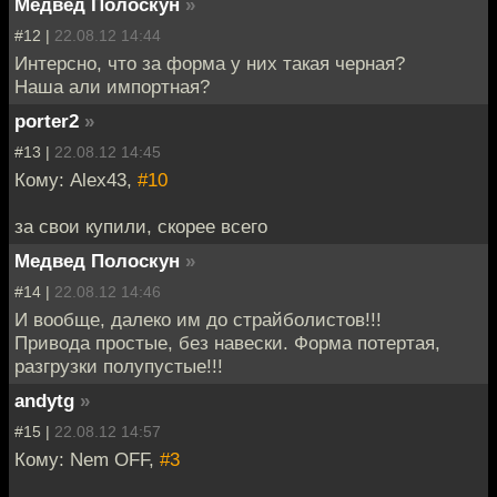
Медвед Полоскун
»
#12 |
22.08.12 14:44
Интерсно, что за форма у них такая черная?
Наша али импортная?
porter2
»
#13 |
22.08.12 14:45
Кому: Alex43,
#10
за свои купили, скорее всего
Медвед Полоскун
»
#14 |
22.08.12 14:46
И вообще, далеко им до страйболистов!!!
Привода простые, без навески. Форма потертая,
разгрузки полупустые!!!
andytg
»
#15 |
22.08.12 14:57
Кому: Nem OFF,
#3