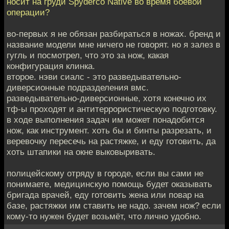
носит на груди Spyderco Native во время боевой
операции?
во-первых я не обязан разбираться в ножах. бренд и
название модели мне ничего не говорят. но я залез в
гугль и посмотрел, что это за нож, какая
конфигурация клинка.
второе. нэви сиалс - это разведывательно-
диверсионные подразделения вмс.
разведывательно-диверсионные, хотя конечно их
тф-ы проходят и антитеррористическую подготовку.
в ходе выполнения задач им может понадобится
нож, как инструмент. хоть бы и бинты разрезать, и
веревочку пересечь на растяжке, и еду готовить, да
хоть штапики на окне выковыривать.
полицейскому отряду в городе, если вы сами не
понимаете, медицинскую помощь будет оказывать
бригада врачей, еду готовить жена или повар на
базе, растяжки им ставить не надо. зачем нож? если
кому-то нужен будет возьмёт, что лично удобно.