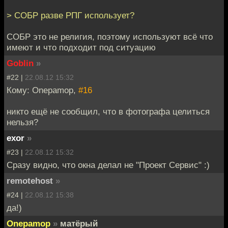
> СОБР разве РПГ использует?
СОБР это не религия, поэтому используют всё что
имеют и что подходит под ситуацию
Goblin
»
#22 |
22.08.12 15:32
Кому: Onepamop,
#16
никто ещё не сообщил, что в фотографа целиться
нельзя?
exor
»
#23 |
22.08.12 15:32
Сразу видно, что окна делал не "Проект Сервис" :)
remotehost
»
#24 |
22.08.12 15:38
да!)
Onepamop
»
матёрый