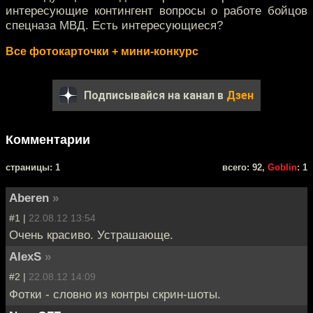
интересующие контингент вопросы о работе бойцов
спецназа МВД. Есть интересующиеся?
Все фотокарточки + мини-конкурс
Подписывайся на канал в
Дзен
Комментарии
cтраницы: 1
всего: 92,
Goblin
: 1
Aberen
»
#1 |
22.08.12 13:54
Очень красиво. Устрашающе.
AlexS
»
#2 |
22.08.12 14:09
Фотки - словно из контры скрин-шоты.