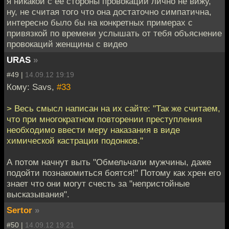
я никакой с ее стороны провокации лично не вижу,
ну, не считая того что она достаточно симпатична,
интересно было бы на конкретных примерах с
привязкой по времени услышать от тебя объяснение
провокаций женщины с видео
URAS
»
#49 |
14.09.12 19:19
Кому: Savs,
#33
> Весь смысл написан на их сайте: "Так же считаем,
что при многократном повторении преступления
необходимо ввести меру наказания в виде
химической кастрации подонков."
А потом начнут выть "Обмельчали мужчины, даже
подойти познакомиться боятся!" Потому как хрен его
знает что они могут счесть за "непристойные
высказывания".
Sertor
»
#50 |
14.09.12 19:21