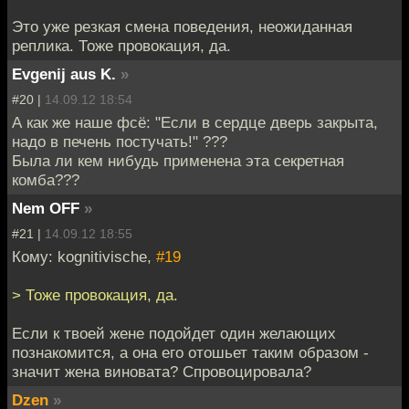
Это уже резкая смена поведения, неожиданная
реплика. Тоже провокация, да.
Evgenij aus K.
»
#20 |
14.09.12 18:54
А как же наше фсё: "Если в сердце дверь закрыта,
надо в печень постучать!" ???
Была ли кем нибудь применена эта секретная
комба???
Nem OFF
»
#21 |
14.09.12 18:55
Кому: kognitivische,
#19
> Тоже провокация, да.
Если к твоей жене подойдет один желающих
познакомится, а она его отошьет таким образом -
значит жена виновата? Спровоцировала?
Dzen
»