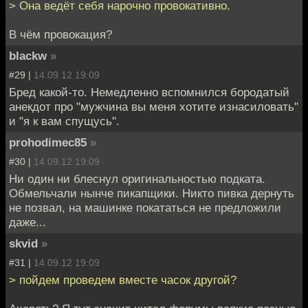
> Она ведёт себя нарочно провокативно.
В чём провокация?
blackw
»
#29 |
14.09.12 19:09
Бред какой-то. Немедленно вспомнился бородатый
анекдот про "мужчина вы меня хотите изнасиловать"
и "я к вам спущусь".
prohodimec85
»
#30 |
14.09.12 19:09
Ни один ни блеснул оригинальностью подката.
Обмельчали нынче пикапщики. Никто пивка дернуть
не позвал, на машинке покататься не предложили
даже...
skvid
»
#31 |
14.09.12 19:09
> пойдем проведем вместе часок другой?