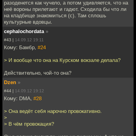
разоденется как чучело, а потом удивляется, что на
неё вороны прилетают и гадют. Сходила бы что ли
на кладбище знакомиться (с). Там сплошь
культурные вдовцы.
cephalochordata
»
#43 |
14.09.12 19:11
Кому: Бамбр,
#24
> И вообще что она на Курском вокзале делала?
Действительно, чой-то она?
Dzen
»
#44 |
14.09.12 19:12
Кому: DMA,
#28
> Она ведёт себя нарочно провокативно.
>
> В чём провокация?