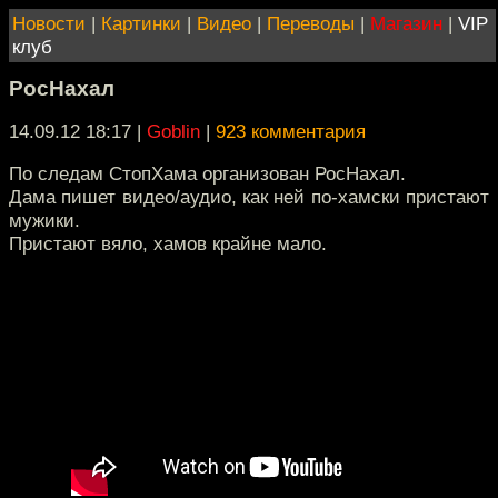
Новости
|
Картинки
|
Видео
|
Переводы
|
Магазин
|
VIP
клуб
РосНахал
14.09.12 18:17
|
Goblin
|
923 комментария
По следам СтопХама организован РосНахал.
Дама пишет видео/аудио, как ней по-хамски пристают
мужики.
Пристают вяло, хамов крайне мало.