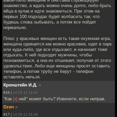
какой-либо женщине и она сама спровоцирует
знакомство, а ждать можно очень долго, либо брать
яйца в кулак и идти знакомиться. При этом на
первых 100 подходах будет колбасить так, что
будешь слова зыбывать, а потом все пойдет
нормально.
Плюс у красивых женщин есть такая охуенная игра,
женщина одевается как можно красивее, идет в парк
или куда-либо, где все отдыхают, и начинает тоже
отдыхать. К ней подходят мужчины, чтобы
познакомиться, а она их отшивает, получая от этого
удовольствие. Либо еще женщины просят оставить
телефон, а потом трубу не берут - телефон
оставлять нельзя.
Кронштейн И.Д.
»
#16 |
14.09.12 18:45
"Как
[к]
ней" может быть? Извините, если неправ.
Dzen
»
#17 |
14.09.12 18:48