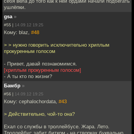
себя вела до того как к ней ордами начали подбегать
ушлёпки.
gsa
»
#55 |
14.09.12 19:25
Кому: blaz,
#48
> > нужно говорить исключительно хриплым
прокуренным голосом
- Привет, давай познакомимся.
[хриплым прокуренным голосом]
- А ты кто по жизни?
Бамбр
»
#56 |
14.09.12 19:25
Кому: cephalochordata,
#43
> Действительно, чой-то она?
Ехал со службы в троллейбусе. Жара. Лето.
Троллейбус забит битком - на створках буквально