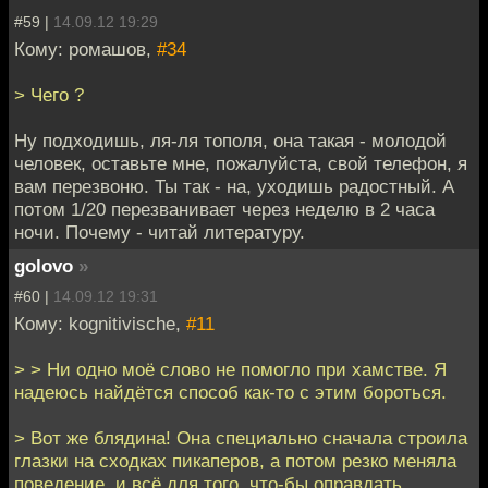
#59 |
14.09.12 19:29
Кому: ромашов,
#34
> Чего ?
Ну подходишь, ля-ля тополя, она такая - молодой
человек, оставьте мне, пожалуйста, свой телефон, я
вам перезвоню. Ты так - на, уходишь радостный. А
потом 1/20 перезванивает через неделю в 2 часа
ночи. Почему - читай литературу.
golovo
»
#60 |
14.09.12 19:31
Кому: kognitivische,
#11
> > Ни одно моё слово не помогло при хамстве. Я
надеюсь найдётся способ как-то с этим бороться.
> Вот же блядина! Она специально сначала строила
глазки на сходках пикаперов, а потом резко меняла
поведение, и всё для того, что-бы оправдать