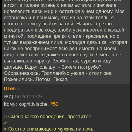
висят. в голове ругань с начальством и желание
испепелить весь мир и остаться в нём одному. Моя
остановка и я понимаю, что из-за этой толпы я
просто не смогу выйти на ней. Начинаю резво
продираться к выходу, злоба усиливается с каждой
минутой, последнее препятствие - красивая, но с
тупым выражением лица, молодая девушка, которая
никак не воспринимает всю решимость на моём
лице смести и её даже со своего пути. Сметаю её -
выталкиваю наружу. Злобно так, сурово и иду
дальше. Вдруг слышу: - Зачем так грубо?!
Оборачиваюсь. Троллейбус уехал - стоит она.
Поженились. Потом. Пикап.
Dzen
»
#57 |
14.09.12 19:25
Кому: kognitivische,
#52
> Смена какого поведения, простите?
>
> Охотно снимающего мужика на ночь.