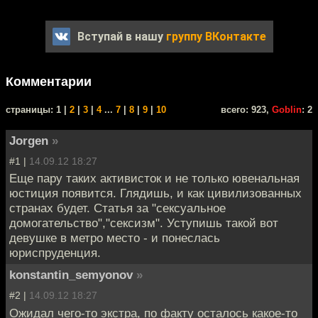
Вступай в нашу
группу ВКонтакте
Комментарии
cтраницы: 1 |
2
|
3
|
4
...
7
|
8
|
9
|
10
всего: 923,
Goblin
: 2
Jorgen
»
#1 |
14.09.12 18:27
Еще пару таких активисток и не только ювенальная
юстиция появится. Глядишь, и как цивилизованных
странах будет. Статья за "сексуальное
домогательство","сексизм". Уступишь такой вот
девушке в метро место - и понеслась
юриспруденция.
konstantin_semyonov
»
#2 |
14.09.12 18:27
Ожидал чего-то экстра, по факту осталось какое-то