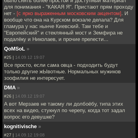
было снять более простой и доступный материал
для понимания - "КАКАЯ Я". Пристают прям проходу
нет -
[с ярко выраженным московским акцентом]
. И
вообще что она на Курском вокзале делала? Для
гламура у нас нынче Киевский. Там тебе и
"Европейский" и стеклянный мост и Земфира не
подалёку и Николаев, и прочие прелести...
QoMSoL
»
#25 |
14.09.12 19:07
Все просто, если сама овца - подходить будут
только другие жЫвотные. Нормальных мужиков
зоофилия не интересует.
DMA
»
#26 |
14.09.12 19:07
А вот Мерзаев не такому ли долбоёбу, типа этих
всех на видео, стукнул по черепу, когда тот задал
вопрос его девушке?
kognitivische
»
#27 |
14.09.12 19:08