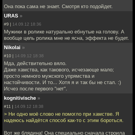
Она пока сама не знает. Смотря кто подойдет.
URAS
»
#9 |
14.09.12 18:36
Мужики в ролике натурально ебнутые на голову. А
вообще цель ролика мне не ясна, эффекта не будет.
Nikolai
»
#10 |
14.09.12 18:38
Мда, действительно вяло.
Даже хамства, как такового, исчезающе мало;
просто немного мужского упрямства и
настойчивости. И то... Хотя я и так бы не стал. :)
Исчез после первого "нет".
kognitivische
»
#11 |
14.09.12 18:38
> Ни одно моё слово не помогло при хамстве. Я
надеюсь найдётся способ как-то с этим бороться.
Вот же блядина! Она специально сначала строила