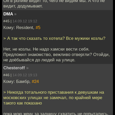
Он в ролике видит то, чего не видим мы. А что не
видит, додумывает.
DMA
»
#45 |
14.09.12 19:12
Кому: Resident,
#5
> А так что сказать то хотела? Все мужики козлы?
Нет, не козлы. Не надо хамски вести себя.
Предложил знакомство, вежливо отвергли? Отойди,
не доёбывайся до людей на улице.
Chesteroff
»
#46 |
14.09.12 19:13
Кому: Бамбр,
#24
> Никогда тотального приставания к девушкам на
московских улицах не замечал, по крайней мере
такого как показано
пока мою жену за задницу схватить не попытались,