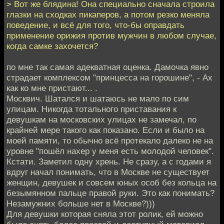
> Вот же блядина! Она специально сначала строила
глазки на сходках пикаперов, а потом резко меняла
поведение, и всё для того, что-бы оправдать
применение орижия против мужчин в любом случае,
когда самке захочется?
по мне так самая адекватная оценка. Дамочка явно
страдает комплексом "принцесса на горошине", - Ах
как ко мне пристают... .
Москвич. Шатался и шатаюсь не мало по сим
улицам. Никогда тотального приставания к
девушкам на московских улицах не замечал, по
крайней мере такого как показано. Если и было на
моей памяти, то обычно всё протекало далеко не на
уровне "пошёл нахер у меня есть молодой человек".
Кстати. Заметил одну хрень. Не сразу, а с годами я
вдруг начал понимать, что в Москве не существует
женщин, девушек и совсем юных особ без кольца на
безымянном пальце правой руки. Это как понимать?
Незамужних больше нет в Москве?)))
Для девушки которая сняла этот ролик, ей можно