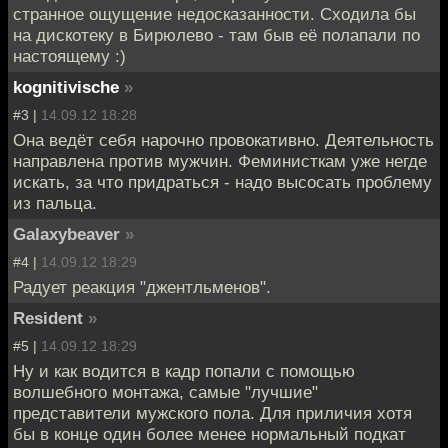
странное ощущение недосказанности. Сходила бы
на дискотеку в Бирюлево - там быв её полапали по
настоящему :)
kognitivische
»
#3 |
14.09.12 18:28
Она ведёт себя нарочно провокативно. Деятельность
направлена против мужчин. Феминисткам уже негде
искать, за что придраться - надо высосать проблему
из пальца.
Galaxybeaver
»
#4 |
14.09.12 18:29
Радует реакция "джентльменов".
Resident
»
#5 |
14.09.12 18:29
Ну и как водится в кадр попали с помощью
волшебного монтажа, самые "лучшие"
представители мужского пола. Для приличия хотя
бы в конце один более менее нормальный подкат