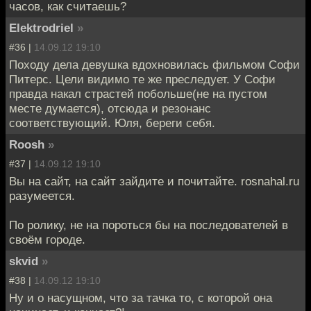
часов, как считаешь?
Elektrodriel
»
#36 |
14.09.12 19:10
Походу дела девушка вдохновилась фильмом Софи
Питерс. Цели видимо те же преследует. У Софи
правда накал страстей побольше(не на пустом
месте думается), отсюда и резонанс
соответствующий. Юля, береги себя.
Roosh
»
#37 |
14.09.12 19:10
Вы на сайт, на сайт зайдите и почитайте. rosnahal.ru
разумеется.
По ролику, не на пороться бы на последователей в
своём городе.
skvid
»
#38 |
14.09.12 19:10
Ну и о насущном, что за тачка то, с которой она