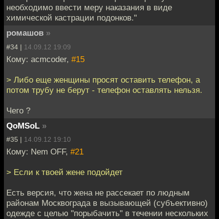
необходимо ввести меру наказания в виде
химической кастрации подонков."
ромашов
»
#34 |
14.09.12 19:09
Кому: acmcoder,
#15
> Либо еще женщины просят оставить телефон, а
потом трубу не берут - телефон оставлять нельзя.
Чего ?
QoMSoL
»
#35 |
14.09.12 19:10
Кому: Nem OFF,
#21
> Если к твоей жене подойдет
Есть версия, что жена не рассекает по людным
районам Москвограда в вызывающей (субъективно)
одежде с целью "порыбачить" в течении нескольких