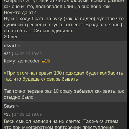
Ахереть? Я тут значит читал форумы всякие разные
как оно и что, волновался блин, а оно воно как!
Неужто дают?
Ну и с ходу брать за руку (как на видео) чувство что
дубиной треснет и в кусты отнесет. Вроде я не эльф,
но что б так. Сильно удивился.
20 лет.
skvid
»
#32 |
14.09.12 19:09
Кому: acmcoder,
#15
>При этом на первых 100 подходах будет колбасить
так, что будешь слова зыбывать
Так точно первые раз 10 сразу забывал как звать, аж
стыдно было.
Savs
»
#33 |
14.09.12 19:09
Весь смысл написан на их сайте: "Так же считаем,
что при многократном повторении преступления