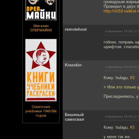
громадным жирный
Проверил в двух 
http://s019.radikal
Магазин
remotehost
ОПЕРМАЙКИ
отправлено 19.09.12 
гоблин, поправь ш
шрифтом. спасибо
Krasskin
отправлено 19.09.12 
Кому: hulagu,
#3
> Или это только 
Присоединяюсь, у
Советские
учебники 1940-50х
Бешеный
годов
отправлено 19.09.12 
самосвал
Кому: hulagu,
#3
у меня так же.