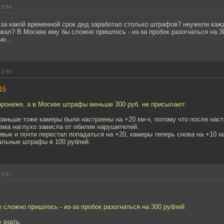
13:54
 за какой временной срок дед заработал столько штрафов? неужели каж
вал? В Москве ему бы сложно пришлось - из-за пробок разогнаться на 3
ю...
13:56
15
оронеже, а в Москве штрафы меньше 300 руб. не присылают.
раньше тоже камеры были настроены на +20 км-ч, потому что после наст
ема наглухо зависла от обилия нарушителей.
вык и почти перестал попадаться на +20, камеры теперь снова на +10 на
альные штрафы в 100 рублей.
13:57
 сложно пришлось - из-за пробок разогнаться на 300 рублей
 знать.