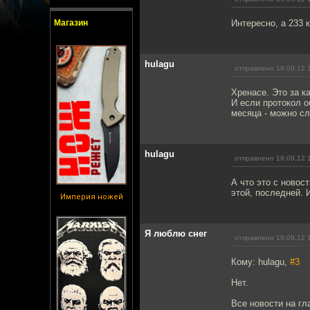
Магазин
Интересно, а 233 
hulagu
отправлено 19.09.12 
Хренасе. Это за к
И если протокол 
месяца - можно сл
hulagu
отправлено 19.09.12 
А что это с новос
этой, последней. 
Империя ножей
Я люблю снег
отправлено 19.09.12 
Кому: hulagu,
#3
Нет.
Все новости на гл