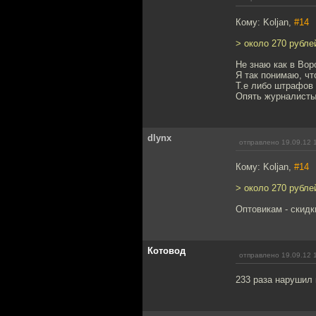
Кому: Koljan,
#14
> около 270 рубле
Не знаю как в Вор
Я так понимаю, чт
Т.е либо штрафов
Опять журналисты 
dlynx
отправлено 19.09.12 
Кому: Koljan,
#14
> около 270 рубл
Оптовикам - скидки
Котовод
отправлено 19.09.12 
233 раза нарушил 