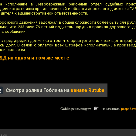
на исполнение в Левобережный районный отдел судебных прис
административных правонарушений в области дорожного движения ГИ
одителя к административной ответственности.
орожного движения задолжал в общей сложности более 62 тысяч рубле
льно, что 233 раза 76-летний водитель нарушил правила дорожного д
я в сообщении.
тав предупредил должника о том, что арестует его или взыщет штраф 
есь долг. В связи с оплатой всех штрафов исполнительные произво
были окончены.
ПДД на одном и том же месте
Смотри ролики Гоблина на
канале Rutube
Goblin рекомендует
заказывать
разработ
13:08