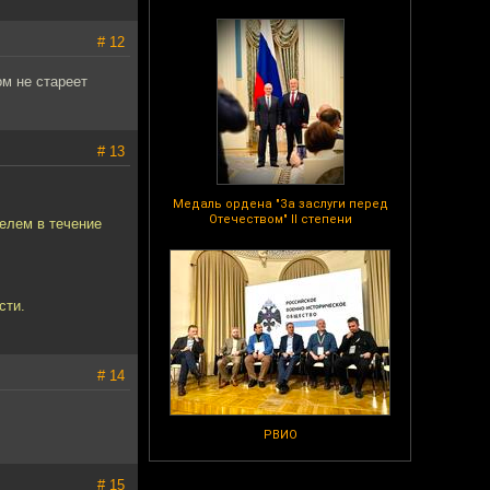
# 12
ом не стареет
# 13
Медаль ордена "За заслуги перед
Отечеством" II степени
елем в течение
сти.
# 14
РВИО
# 15