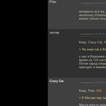
Piter
отправлено 19.09.12 
интересно все же,
нескольку отхваты
можно только ночь
тестер
отправлено 19.09.12 
Кому: Crazy Cat,
#
> Не знаю как в В
у нас в Воронеже 
время на +10 сист
Потом народ попри
приходят и миним
Crazy Cat
отправлено 19.09.12 
Кому: Piter,
#18
> В Москве ему бы
Места просто надо