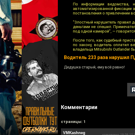
По информации ведомства, 
автоматизированной фиксации 
постановления о привлечении в
"Злостный нарушитель правил д
деньгами не спешил. Примечате
под одной камерой", — говоритс
После того, как судебный прис
по закону, водитель оплатил в
владельца Мitsubishi Outlander 
Водитель 233 раза нарушил 
Дедушка старый, ему всё равно!
Комментарии
cтраницы: 1
VMKashneg
отправлено 19.09.12 