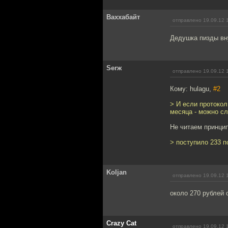
Ваххабайт
отправлено 19.09.12 
Дедушка пизды вну
Serж
отправлено 19.09.12 
Кому: hulagu,
#2
> И если протоко
месяца - можно сл
Не читаем принци
> поступило 233 п
Koljan
отправлено 19.09.12 
около 270 рублей 
Crazy Cat
отправлено 19.09.12 