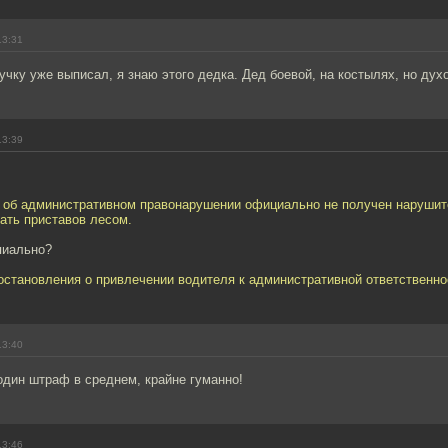
13:31
чку уже выписал, я знаю этого дедка. Дед боевой, на костылях, но дух
13:39
л об административном правонарушении официально не получен нарушит
ать приставов лесом.
пиально?
остановления о привлечении водителя к административной ответственно
13:40
один штраф в среднем, крайне гуманно!
13:46