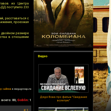
тавов из Центра
БДД поступило 233
й, расставаться с
вижения, проезжая
в двойном размере
дства в отношении
Видео
ку сайтов
в megagroup.ru
Дядя Вова про фильм "Свидание
всего: 80,
Goblin
: 1
вслепую"
# 1