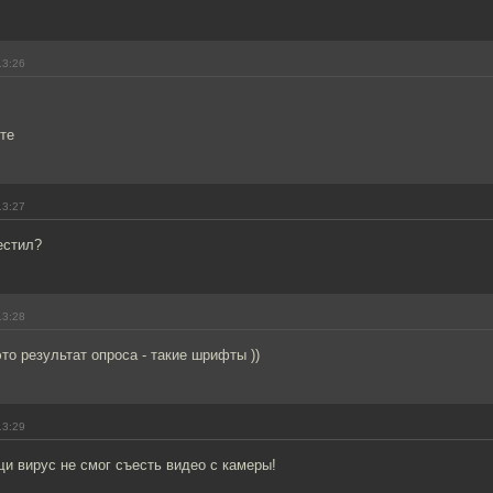
13:26
те
13:27
естил?
13:28
это результат опроса - такие шрифты ))
13:29
и вирус не смог съесть видео с камеры!