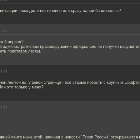
квитанции приходили постепенно или сразу одной бандеролью?
13:09
акой период?
об административном правонарушении официально не получен нарушител
ать приставов лесом.
13:14
тной лентой на главной странице - все старые новости с крупным шрифт
Или это только у меня?
13:23
авной ленте ниже этой, начиная с новости "Герои России" отображаются 