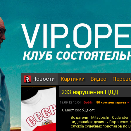
Картинки
Видео
Перев
Новости
233 нарушения ПДД
19.09.12 13:04 |
Goblin
|
80 комментариев
»
С мест сообщают:
Водитель Мitsubishi Outland
видеонаблюдения в Воронеже, 
служба судебных приставов по 