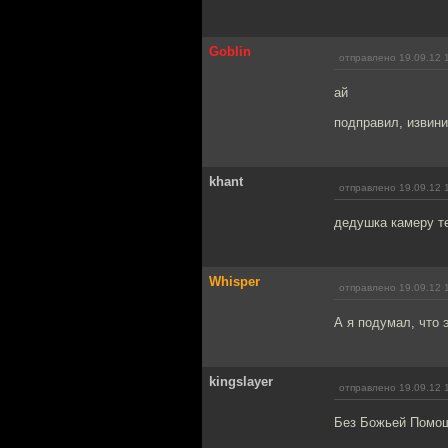
Goblin
отправлено 19.09.12 
ай
подправил, извини
khant
отправлено 19.09.12 
дедушка камеру т
Whisper
отправлено 19.09.12 
А я подумал, что 
kingslayer
отправлено 19.09.12 
Без Божьей Помощ