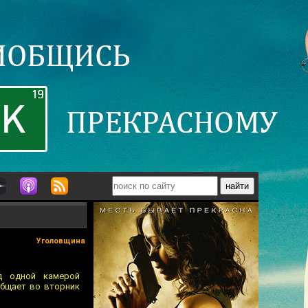
Уголовщина
од одной камерой
общает во вторник