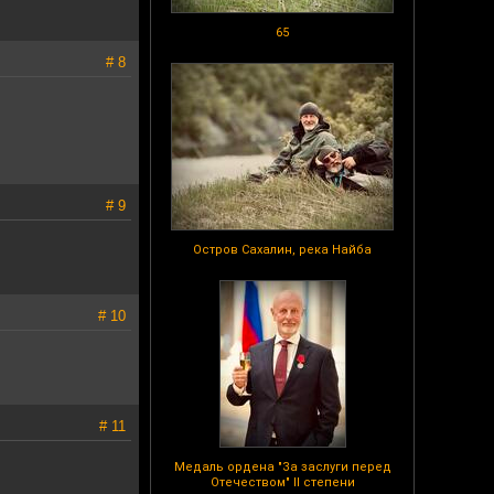
65
# 8
# 9
Остров Сахалин, река Найба
# 10
# 11
Медаль ордена "За заслуги перед
Отечеством" II степени