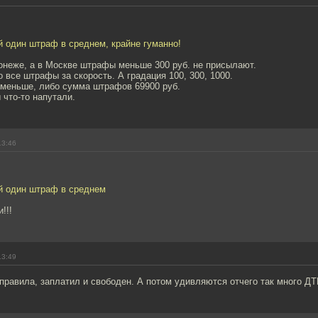
й один штраф в среднем, крайне гуманно!
онеже, а в Москве штрафы меньше 300 руб. не присылают.
о все штрафы за скорость. А градация 100, 300, 1000.
 меньше, либо сумма штрафов 69900 руб.
что-то напутали.
13:46
ей один штраф в среднем
!!!
13:49
правила, заплатил и свободен. А потом удивляются отчего так много ДТ