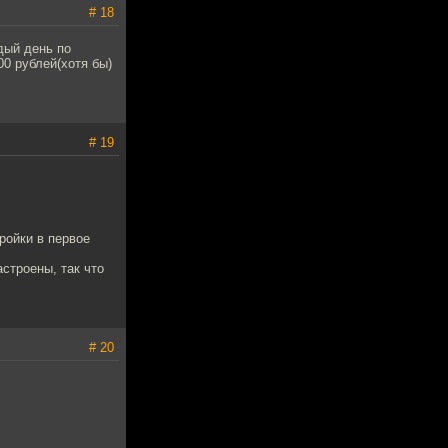
# 18
дый день по
00 рублей(хотя бы)
# 19
ройки в первое
строены, так что
# 20