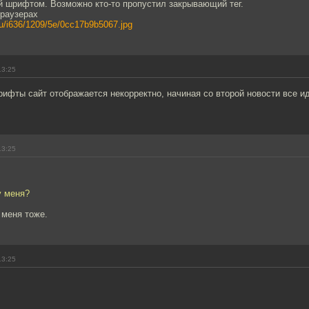
 шрифтом. Возможно кто-то пропустил закрывающий тег.
браузерах
.ru/i636/1209/5e/0cc17b9b5067.jpg
13:25
рифты сайт отображается некорректно, начиная со второй новости все 
13:25
у меня?
 меня тоже.
13:25