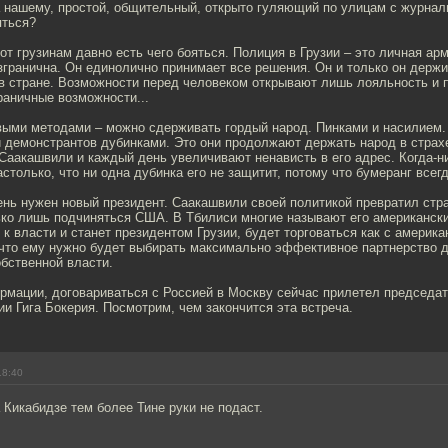
а нашему, простой, общительный, открыто гуляющий по улицам с журнал
яться?
вот грузинам давно есть чего бояться. Полиция в Грузии – это личная а
згранична. Он единолично принимает все решения. Он и только он держи
 в стране. Возможности перед человеком открывают лишь лояльность и 
раничные возможности...
выми методами – можно сдерживать гордый народ. Пинками и насилием. 
и демонстрантов дубинками. Это они продолжают держать народ в страхе
аакашвили и каждый день увеличивают ненависть в его адрес. Когда-н
столько, что ни одна дубинка его не защитит, потому что бумеранг всег
ень нужен новый президент. Саакашвили своей политикой превратил стр
ько лишь подчиняться США. В Тбилиси многие называют его американск
 к власти и станет президентом Грузии, будет торговаться как с америка
 что ему нужно будет выбирать максимально эффективное партнерство д
бственной власти.
ормации, договариваться с Россией в Москву сейчас прилетел председа
ии Гига Бокерия. Посмотрим, чем закончится эта встреча.
18:40
 Кикабидзе тем более Тине руки не подаст.