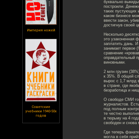
буквально выкидыв
построили. Денежн
таких пустующих 
каком бизнесе мож
ввести закон, уби
достигнув своей ц
Империя ножей
Несколько десятк
это узаконенная ф
заплатить дань. И
занимает первое (
сравнение «кровав
оправдательный п
виновными.
2 млн грузин (38%
к 35%. В общей с
вырос с 1,7 млрд 
в стране, где яко
безработица и ни
О свободе СМИ гов
журналистов. Есть
Советские
под полным контро
учебники 1940-50х
те честно выполн
годов
в тюрьму на 4 год
свободен и снова 
Где теперь фанат
могла в себя прий