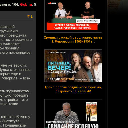
всего: 104,
Goblin
: 5
# 1
авителей
грузинских
ого президента.
Хроники русской революции, часть
ью гостеприимного
1: Революция 1905–1907 гг.
в считается
 он победил
 его поклонников,
 мне не верили.
будки стеклянные,
оторые еще в
 говорила, – все-
Трамп против родильного туризма,
мать журналистам,
безработица из-за ИИ
рупцию победить
е стройки – это
ющие такие
 как это обычно у
о Института
ь. Полицейские