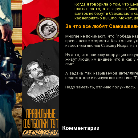
Когда я говорила о том, что це
платит за то, что я ругаю Саа
взяток не берут и Саакашвили х
как неприятно вышло. Может, даж
За что все любят Саакашвил
Многие не понимают, что "победа на
превышение скорости. Как только у п
известный японец Сайкаку Ихара: на 
Ну а то, что наверху коррупция нику
живут Люди, им виднее, что и как у 
сват.
А задача так называемой интеллиге
недостатков и выпуск книжек типа "П
Надо заметить, отлично получилось.
Комментарии