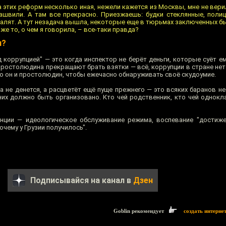
на этих реформ несколько иная, нежели кажется из Москвы, мне не вер
кашвили. А там все прекрасно. Приезжаешь: будки стеклянные, поли
валят. А тут незадача вышла, некоторые еще в тюрьмах заключенных бь
е то, о чем я говорила, – все-таки правда?
и?
д коррупцией" — это когда инспектор не берёт деньги, которые суёт 
ростолюдина прекращают брать взятки — всё, коррупции в стране нет.
то он и простолюдин, чтобы ежечасно обнаруживать своё скудоумие.
да не денется, а расцветёт ещё пуще прежнего — это всяких баранов не
них должно быть организовано. Кто чей родственник, кто чей однокла
нции — идеологическое обслуживание режима, воспевание "достиже
очему у Грузии получилось".
Подписывайся на канал в
Дзен
Goblin рекомендует
создать интерне