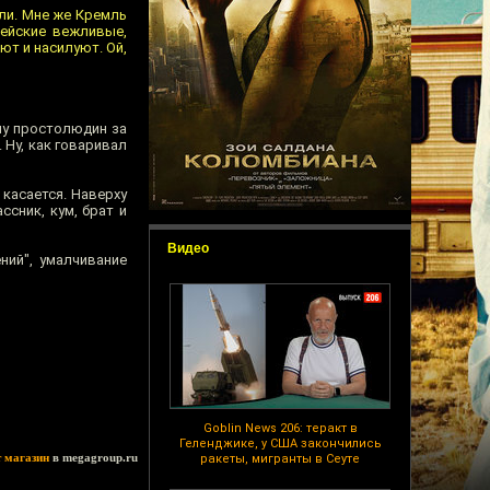
или. Мне же Кремль
цейские вежливые,
ют и насилуют. Ой,
ему простолюдин за
 Ну, как говаривал
 касается. Наверху
ссник, кум, брат и
Видео
ний", умалчивание
Goblin News 206: теракт в
Геленджике, у США закончились
т магазин
в megagroup.ru
ракеты, мигранты в Сеуте