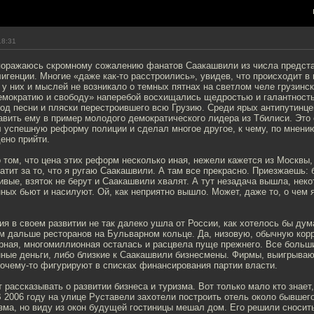
18:31
поражаюсь скромному сожалению фанатов Саакашвили из числа предст
игенции. Многие «даже как-то расстроились», увидев, что происходит в 
 у них и мыслей не возникало о темных пятнах на светлом челе грузинск
емократию и свободу» наперебой восхищались щедростью и галантност
под песни и пляски перестроившего всю Грузию. Среди ярых антипутинце
вить ему в пример молодого демократического лидера из Тбилиси. Это
 успешную реформу полиции и сделал многое другое, к чему, по мнению
ено прийти.
о том, что цена этих реформ несколько иная, нежели кажется из Москвы,
тит за то, что я ругаю Саакашвили. А там все прекрасно. Приезжаешь: 
вые, взяток не берут и Саакашвили хвалят. А тут незадача вышла, нек
ых бьют и насилуют. Ой, как неприятно вышло. Может, даже то, о чем я
ия в своем развитии не так далеко ушла от России, как хотелось бы ду
 дальше ресторанов на Бульварном кольце. Да, низовую, обычную кор
рная, многомиллионная осталась и расцвела пуще прежнего. Все больши
нные деньги, либо близкие к Саакашвили бизнесмены. Фирмы, выигрыва
почему-то фигурируют в списках финансирования партии власти.
рассказывать о развитии бизнеса и туризма. Вот только мало кто знает,
В 2006 году на улице Руставели захотели построить отель около бывшег
зма, но виду из окон будущей гостиницы мешал дом. Его решили сносит