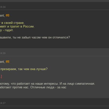
19:24
ant,
#8
 в своей стране.
ивёт и тратит в России.
 - гадит.
ашвили, ты не забыл часом чем он отличился?
19:26
ant,
#8
 презираем, так чем она лучше?
.]
отому, что работает на наши интересы. И на лицо симпатичная.
аботают против нас. Отличные люда - за нас
19:27