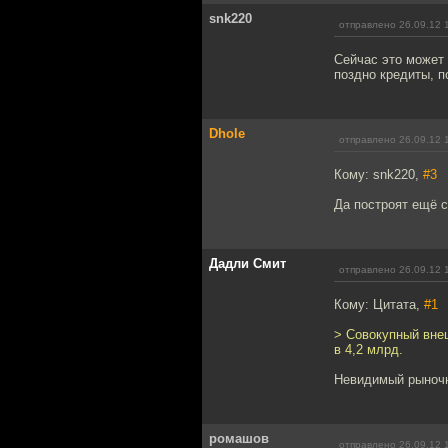
snk220
отправлено 26.09.12 
Сейчас это может
поздно кредиты, п
Dhole
отправлено 26.09.12 
Кому: snk220,
#3
Да построят ещё с
Дадли Смит
отправлено 26.09.12 
Кому: Цитата,
#1
> Совокупный внеш
в 4,2 млрд.
Невидимый рыночн
ромашов
отправлено 26.09.12 