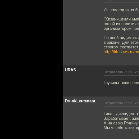
Из последних соб
"Хизанишвили был 
одной из политиче
организатором пре
По всей видимост
в законе. Для это
строгом соответст
http://lifenews.ru/
URAS
отправлено 26.09.12 
Грузины тоже пер
DrunkLeutenant
отправлено 26.09.12 
Тина - диссидент 
Зарабатывает, жив
А на свою Родину -
Мы у себя таких п