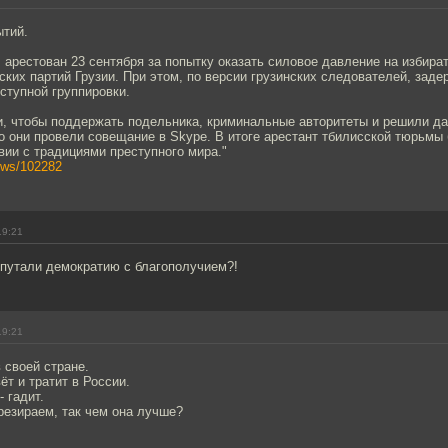
ытий.
арестован 23 сентября за попытку оказать силовое давление на избира
ских партий Грузии. При этом, по версии грузинских следователей, зад
ступной группировки.
и, чтобы поддержать подельника, криминальные авторитеты и решили да
го они провели совещание в Skype. В итоге арестант тбилисской тюрьмы
вии с традициями преступного мира."
news/102282
19:21
епутали демократию с благополучием?!
19:21
в своей стране.
ёт и тратит в России.
 гадит.
резираем, так чем она лучше?