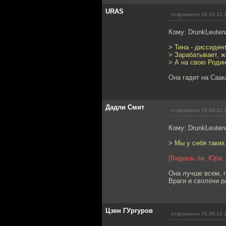
URAS
отправлено 26.09.12 
Кому: DrunkLeuten
> Тина - диссидент
> Зарабатывает, ж
> А на свою Родину
Она гадит на Саак
Дадли Смит
отправлено 26.09.12 
Кому: DrunkLeuten
> Мы у себя таких
[Видишь ли, Юра..
Она лучше всем, п
Враги и сволочи р
Цзен ГУргуров
отправлено 26.09.12 