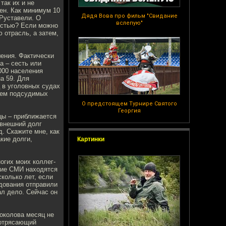
так их и не
ен. Как минимум 10
Дядя Вова про фильм "Свидание
Руставели. О
вслепую"
ностью? Если можно
 отрасль, а затем,
ения. Фактически
а – сесть или
 000 населения
на 59. Для
ц в уголовных судах
ием подсудимых
О предстоящем Турнире Святого
Георгия
ицы – приближается
 внешний долг
д. Скажите мне, как
кие долги,
Картинки
огих моих коллег-
ские СМИ находятся
колько лет, если
дования отправили
ал дело. Сейчас он
околова месяц не
 потрясающий