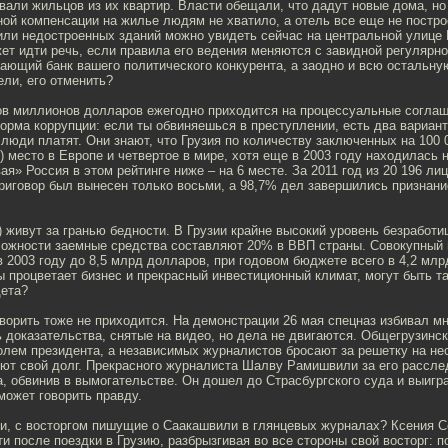
али жильцов из их квартир. Власти обещали, что дадут новые дома, но 
ой компенсации на жилье людям не хватило, а отель все еще не постро
или недостроенных зданий можно увидеть сейчас на центральной улице 
ет идти речь, если правила его ведения меняются с завидной регуляр
вающий банк вашего политического конкурента, а заодно и всю остальную
ели, его отменить?
ов миллионов долларов ежегодно приходится на процессуальные соглаш
орма коррупции: если ты обвиняешься в преступлении, есть два вариант
 люди платят. Они знают, что Грузия по количеству заключенных на 100
!) место в Европе и четвертое в мире, хотя еще в 2003 году находилась 
ая» Россия в этом рейтинге ниже – на 6 месте. За 2011 год из 20 196 ли
риговор был вынесен только восьми, а 98,7% дел завершились признан
) живут за гранью бедности. В Грузии крайне высокий уровень безработ
ложности заемные средства составляют 20% в ВВП страны. Совокупный
в 2003 году до 8,5 млрд долларов, при годовом бюджете всего в 4,2 млр
бы процветает бизнес и прекрасный инвестиционный климат, могут быть та
щета?
орить тоже не приходится. На демонстрации 26 мая спецназ избивал мн
 доказательства, снятые на видео, но дела не двигаются. Общегрузин
лем президента, а независимых журналистов бросают за решетку на нес
яют свой долг. Прекрасного журналиста Шалву Рамишвили за его рассле
а, обвинив в вымогательстве. Он дошел до Страсбургского суда и выигр
может говорить правду.
ки, с восторгом пишущие о Саакашвили в глянцевых журналах? Ксения С
ти после поездки в Грузию, разбрызгивая во все стороны свой восторг: