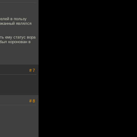
телей в пользу
ержанный являлся
ть ему статус вора
 был коронован в
# 7
# 8