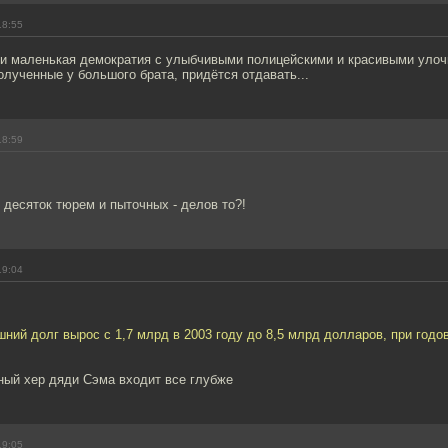
18:55
 и маленькая демократия с улыбчивыми полицейскими и красивыми улочк
олученные у большого брата, придётся отдавать...
18:59
 десяток тюрем и пыточных - делов то?!
19:04
ний долг вырос с 1,7 млрд в 2003 году до 8,5 млрд долларов, при год
ый хер дяди Сэма входит все глубже
19:05