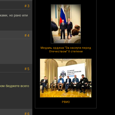
# 3
ами, но рано или
# 4
Медаль ордена "За заслуги перед
Отечеством" II степени
# 5
овом бюджете всего
РВИО
# 6