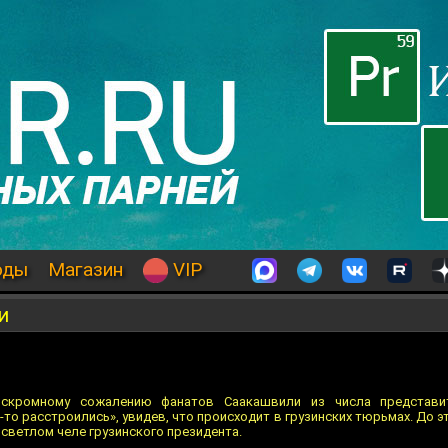
оды
Магазин
VIP
и
скромному сожалению фанатов Саакашвили из числа представит
-то расстроились», увидев, что происходит в грузинских тюрьмах. До эт
 светлом челе грузинского президента.