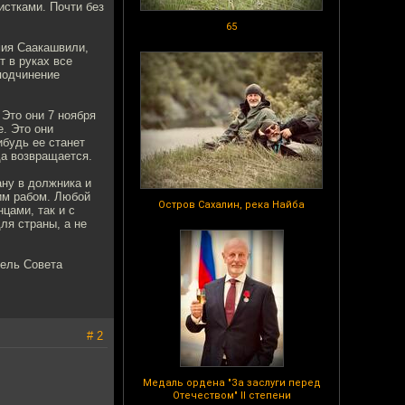
истками. Почти без
65
рмия Саакашвили,
т в руках все
подчинение
Это они 7 ноября
. Это они
ибудь ее станет
да возвращается.
ану в должника и
им рабом. Любой
Остров Сахалин, река Найба
нцами, так и с
ля страны, а не
тель Совета
# 2
Медаль ордена "За заслуги перед
Отечеством" II степени