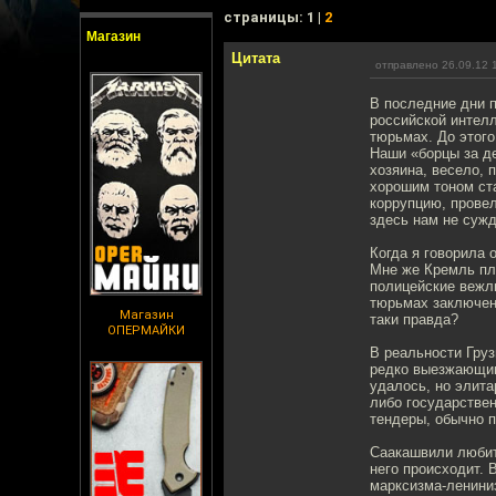
cтраницы: 1 |
2
Магазин
Цитата
отправлено 26.09.12 
В последние дни 
российской интелл
тюрьмах. До этого
Наши «борцы за д
хозяина, весело, 
хорошим тоном ста
коррупцию, провел
здесь нам не сужд
Когда я говорила 
Мне же Кремль пла
полицейские вежли
тюрьмах заключенн
Магазин
таки правда?
ОПЕРМАЙКИ
В реальности Груз
редко выезжающим
удалось, но элита
либо государстве
тендеры, обычно 
Саакашвили любит 
него происходит. 
марксизма-ленини