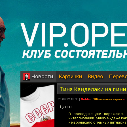
Картинки
Видео
Перев
Новости
Тина Канделаки на лини
26.09.12 18:30 |
Goblin
|
104 комментария
»
Цитата:
В последние дни поражаюсь 
интеллигенции. Многие «даже как
не возникало о темных пятнах на