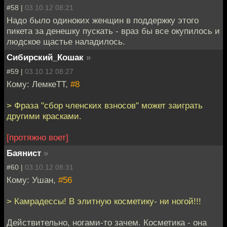
#58 |
03.10.12 08:21
Надо было одиноких женщин в поддержку этого
пикета за денешку пускать - враз бы все окупилось и
людское щастье наладилось.
Сибирский_Кошак
»
#59 |
03.10.12 08:27
Кому: ЛемкеТТ,
#8
> Фраза "сбор членских взносов" может заиграть
другими красками.
[протяжно воет]
Баянист
»
#60 |
03.10.12 08:31
Кому: Ушан,
#56
> Камрадессы! В элитную косметику- ни ногой!!!
Действительно, ногами-то зачем. Косметика - она