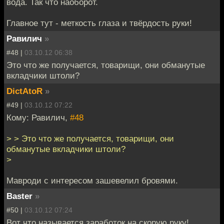
вода. Так что наоборот.
Главное тут - меткость глаза и твёрдость руки!
Равилич
»
#48 |
03.10.12 06:38
Это что же получается, товарищи, они обманутые
вкладчики штоли?
DictAtoR
»
#49 |
03.10.12 07:22
Кому: Равилич,
#48
> > Это что же получается, товарищи, они
обманутые вкладчики штоли?
>
Мавроди с интересом зашевелил бровями.
Baster
»
#50 |
03.10.12 07:24
Вот что называется заработок на скорую руку!