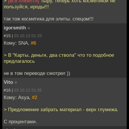
>
[вся плюется]
Тьфу, теперь хоть косметикой не
пользуйся, ироды!!!
так тож косметика для элиты. спецом!!!
igorsmith
»
#15 |
03.10.12 01:33
Кому: SNA,
#6
> В "Карты, деньги, два ствола" что то подобное
предлагалось
не в том переводе смотрел ))
Vito
»
#16 |
03.10.12 01:35
Кому: Asya,
#2
> Предложение забрать материал - верх глумежа.
С процентами.