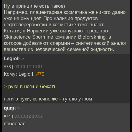
Ну в принципе есть такое)
Например, плацентарная косметика же никого давно
уже не смущает. Про наличие продуктов
нефтепереработки в косметике тоже знают.
Кстати, в Норвегии уже выпускают средство
Skinscience Spermine компании Bioforskning, в
которое добавляют спермин – синтетический аналог
вещества из человеческой семенной жидкости.
LegioII
»
#73 |
03.10.12 10:31
Кому: LegioII,
#70
> руки в ноги и бежать
ноги в руки, конечно же - туплю утром.
ququ
»
#74 |
03.10.12 10:32
поблевал.