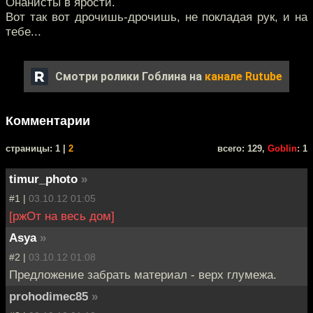
Онанисты в ярости.
Вот так вот дрочишь-дрочишь, не покладая рук, и на
тебе...
Смотри ролики Гоблина на
канале Rutube
Комментарии
cтраницы: 1 |
2
всего: 129,
Goblin
: 1
timur_photo
»
#1 |
03.10.12 01:05
[ржОт на весь дом]
Asya
»
#2 |
03.10.12 01:08
Предложение забрать материал - верх глумежа.
prohodimec85
»