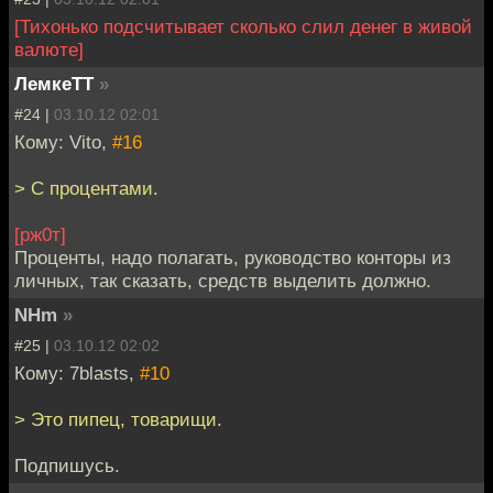
[Тихонько подсчитывает сколько слил денег в живой
валюте]
ЛемкеТТ
»
#24 |
03.10.12 02:01
Кому: Vito,
#16
> С процентами.
[рж0т]
Проценты, надо полагать, руководство конторы из
личных, так сказать, средств выделить должно.
NHm
»
#25 |
03.10.12 02:02
Кому: 7blasts,
#10
> Это пипец, товарищи.
Подпишусь.