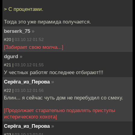
> С процентами.
Тогда это уже пирамида получается.
berserk_75
»
#20 |
03.10.12 01:52
[Забирает свою молча...]
dgurd
»
#21 |
03.10.12 01:55
У честных работяг последнее отбирают!!!
Серёга_из_Перова
»
#22 |
03.10.12 01:56
Блин... я сейчас чуть дом не перебудил со смеху.
[Продолжает старательно подавлять приступы
истерического хохота]
Серёга_из_Перова
»
#23 |
03.10.12 02:01