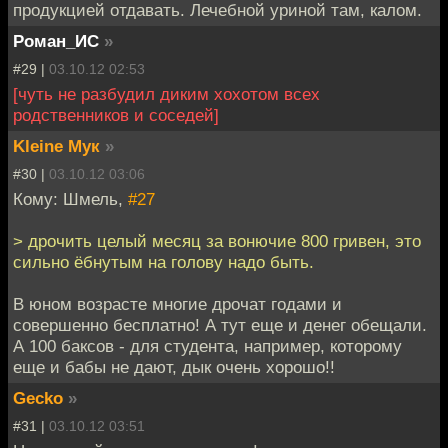
продукцией отдавать. Лечебной уриной там, калом.
Роман_ИС
»
#29 |
03.10.12 02:53
[чуть не разбудил диким хохотом всех
родственников и соседей]
Kleine Мук
»
#30 |
03.10.12 03:06
Кому: Шмель,
#27
> дрочить целый месяц за вонючие 800 гривен, это
сильно ёбнутым на голову надо быть.
В юном возрасте многие дрочат годами и
совершенно бесплатно! А тут еще и денег обещали.
А 100 баксов - для студента, например, которому
еще и бабы не дают, дык очень хорошо!!
Gecko
»
#31 |
03.10.12 03:51