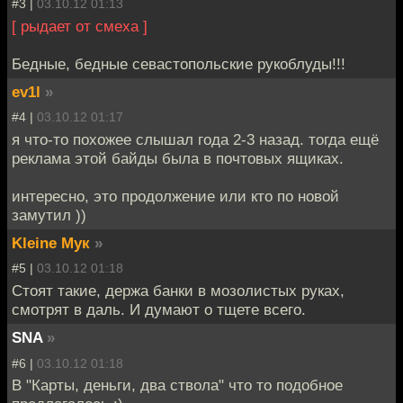
#3 |
03.10.12 01:13
[ рыдает от смеха ]
Бедные, бедные севастопольские рукоблуды!!!
ev1l
»
#4 |
03.10.12 01:17
я что-то похожее слышал года 2-3 назад. тогда ещё
реклама этой байды была в почтовых ящиках.
интересно, это продолжение или кто по новой
замутил ))
Kleine Мук
»
#5 |
03.10.12 01:18
Стоят такие, держа банки в мозолистых руках,
смотрят в даль. И думают о тщете всего.
SNA
»
#6 |
03.10.12 01:18
В "Карты, деньги, два ствола" что то подобное