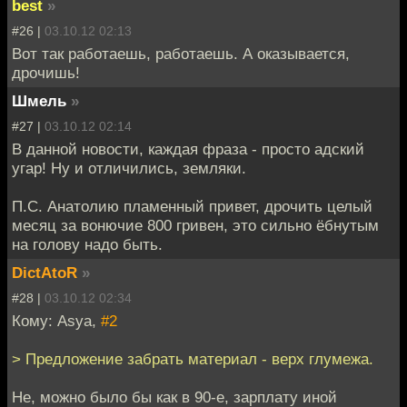
best
»
#26 |
03.10.12 02:13
Вот так работаешь, работаешь. А оказывается,
дрочишь!
Шмель
»
#27 |
03.10.12 02:14
В данной новости, каждая фраза - просто адский
угар! Ну и отличились, земляки.
П.С. Анатолию пламенный привет, дрочить целый
месяц за вонючие 800 гривен, это сильно ёбнутым
на голову надо быть.
DictAtoR
»
#28 |
03.10.12 02:34
Кому: Asya,
#2
> Предложение забрать материал - верх глумежа.
Не, можно было бы как в 90-е, зарплату иной