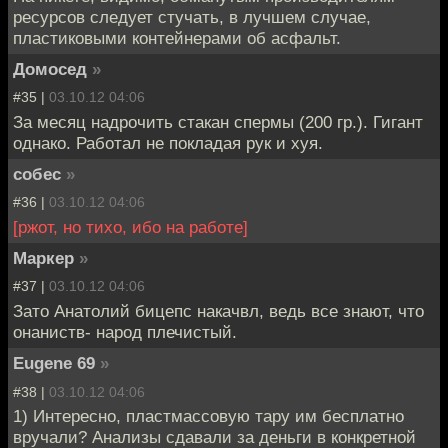
ресурсов следует стучать, в лучшем случае,
пластиковыми контейнерами об асфальт.
Домосед
»
#35 |
03.10.12 04:06
За месяц надрочить стакан спермы (200 гр.). Гигант
однако. Работал не покладая рук и хуя.
собес
»
#36 |
03.10.12 04:06
[ржот, но тихо, ибо на работе]
Маркер
»
#37 |
03.10.12 04:06
Зато Анатолий бицепс накачвл, ведь все знают, что
онаниств- народ плечистый.
Eugene 69
»
#38 |
03.10.12 04:06
1) Интересно, пластмассовую тару им бесплатно
вручали? Анализы сдавали за деньги в конкретной