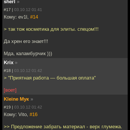
sherl
»
#17 |
03.10.12 01:41
Кому: ev1l,
#14
> так тож косметика для элиты. спецом!!!
Да хрен его знает!!!
Мда, каламбурчик )))
Krix
»
#18 |
03.10.12 01:42
> "Приятная работа — большая оплата"
[воет]
Kleine Мук
»
#19 |
03.10.12 01:42
Кому: Vito,
#16
>> Предложение забрать материал - верх глумежа.