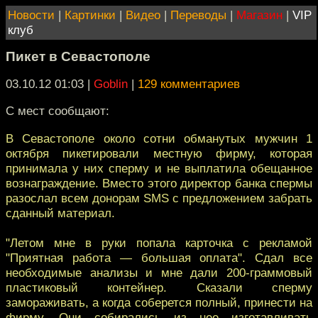
Новости
|
Картинки
|
Видео
|
Переводы
|
Магазин
|
VIP
клуб
Пикет в Севастополе
03.10.12 01:03
|
Goblin
|
129 комментариев
С мест сообщают:
В Севастополе около сотни обманутых мужчин 1
октября пикетировали местную фирму, которая
принимала у них сперму и не выплатила обещанное
вознаграждение. Вместо этого директор банка спермы
разослал всем донорам SMS с предложением забрать
сданный материал.
"Летом мне в руки попала карточка с рекламой
"Приятная работа — большая оплата". Сдал все
необходимые анализы и мне дали 200-граммовый
пластиковый контейнер. Сказали сперму
замораживать, а когда соберется полный, принести на
фирму. Они собирались из нее изготавливать