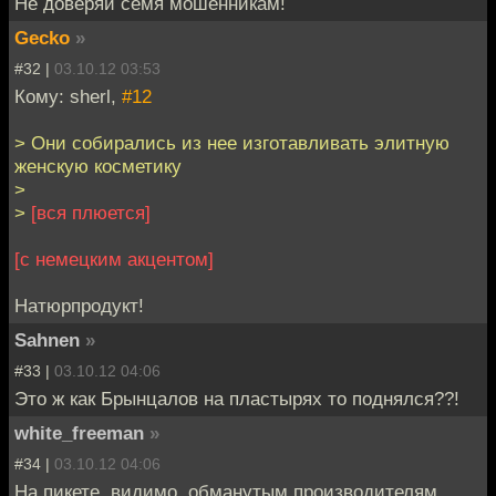
Не доверяй семя мошенникам!
Gecko
»
#32 |
03.10.12 03:53
Кому: sherl,
#12
> Они собирались из нее изготавливать элитную
женскую косметику
>
>
[вся плюется]
[с немецким акцентом]
Натюрпродукт!
Sahnen
»
#33 |
03.10.12 04:06
Это ж как Брынцалов на пластырях то поднялся??!
white_freeman
»
#34 |
03.10.12 04:06
На пикете, видимо, обманутым производителям