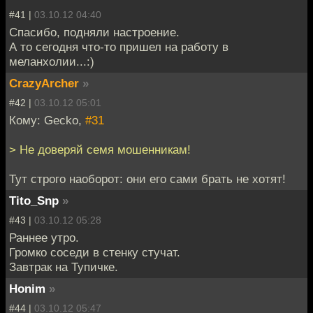
#41 |
03.10.12 04:40
Спасибо, подняли настроение.
А то сегодня что-то пришел на работу в
меланхолии...:)
CrazyArcher
»
#42 |
03.10.12 05:01
Кому: Gecko,
#31
> Не доверяй семя мошенникам!
Тут строго наоборот: они его сами брать не хотят!
Tito_Snp
»
#43 |
03.10.12 05:28
Раннее утро.
Громко соседи в стенку стучат.
Завтрак на Тупичке.
Honim
»
#44 |
03.10.12 05:47