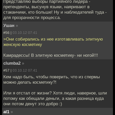
Представляю выборы партийного лидера -
претенденты, высунув языки, наяривают в
стаканчики, кто больше! Ну и наблюдателей туда -
для прозрачности процесса.
Ушан
»
#56 |
03.10.12 07:41
>Они собирались из нее изготавливать элитную
женскую косметику
Камрадессы! В элитную косметику- ни ногой!!!
clumba2
»
#57 |
03.10.12 07:41
Кем надо быть, чтобы поверить, что из спермы
можно делать косметику?!
Или я отстал от жизни? Хотя люди, наверное, шли
потому как обещали деньги, а какая разница куда
они потом денут это добро :)
al1
»