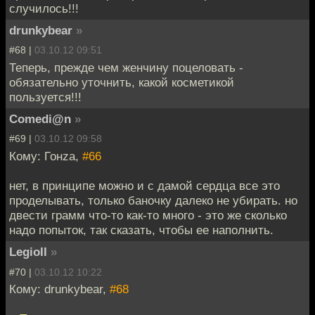
случилось!!!
drunkybear
»
#68 |
03.10.12 09:51
Теперь, прежде чем женчину поцеловать -
обязательно уточнить, какой косметикой
пользуется!!!
Comedi@n
»
#69 |
03.10.12 09:58
Кому: Гонzа,
#66
нет, в принципе можно и с дамой сердца все это
проделывать, только баночку далеко не убирать. но
двести грамм что-то как-то много - это же сколько
надо попыток, так сказать, чтобы ее наполнить.
LegioII
»
#70 |
03.10.12 10:22
Кому: drunkybear,
#68