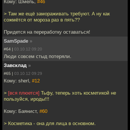
Кому: Шмель,
#46
> Там же ещё замораживать требуют. А ну как
сожмётся от мороза раз в пять??
Придется на переработку оставаться!
SamSpade
»
#64 |
03.10.12 09:20
Люди совсем стыд потеряли.
Завсклад
»
#65 |
03.10.12 09:29
Кому: sherl,
#12
>
[вся плюется]
Тьфу, теперь хоть косметикой не
пользуйся, ироды!!!
Кому: Баянист,
#60
> Косметика - она для лица в основном.