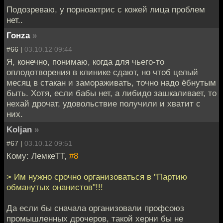
Подозреваю, у порноактрис с кожей лица проблем
нет..
Гонzа
»
#66 |
03.10.12 09:44
Я, конечно, понимаю, когда для чьего-то
оплодотворения в клинике сдают, но чтоб целый
месяц в стакан и замораживать, точно надо ёбнутым
быть. Хотя, если бабы нет, а либидо зашкаливает, то
нехай дрочат, удовольствие получили и хватит с
них.
Koljan
»
#67 |
03.10.12 09:51
Кому: ЛемкеТТ,
#8
> Им нужно срочно организоваться в "Партию
обманутых онанистов"!!!
Да если бы сначала организовали профсоюз
промышленных дрочеров, такой херни бы не