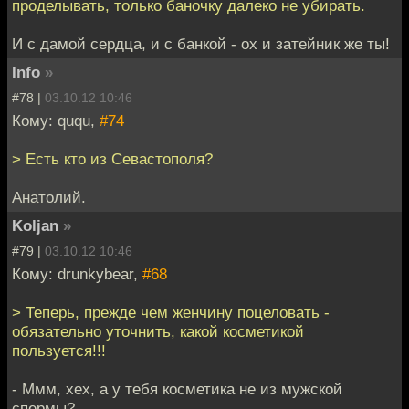
проделывать, только баночку далеко не убирать.
И с дамой сердца, и с банкой - ох и затейник же ты!
Info
»
#78 |
03.10.12 10:46
Кому: ququ,
#74
> Есть кто из Севастополя?
Анатолий.
Koljan
»
#79 |
03.10.12 10:46
Кому: drunkybear,
#68
> Теперь, прежде чем женчину поцеловать -
обязательно уточнить, какой косметикой
пользуется!!!
- Ммм, хех, а у тебя косметика не из мужской
спермы?