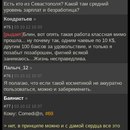
Есть кто из Севастополя? Kакой там средний
уровень зарплат и безработица?
Кондратьев
»
#75 |
03.10.12 10:33
[рыдает]
Блин, вот опять такая работа классная мимо
прошла... ну почему так, одним чаевые по 10 К$,
другим 100 баксов за удовольствие, и только я
позабыт позаброшен, фигней всякой
занимаюсь...Жизнь несправедлива.
Палыч_12
»
#76 |
03.10.12 10:37
Я полагаю, что если такой косметикой не аккуратно
пользоваться, можно и забеременить.
Баянист
»
#77 |
03.10.12 10:37
Кому: Comedi@n,
#69
> нет, в принципе можно и с дамой сердца все это