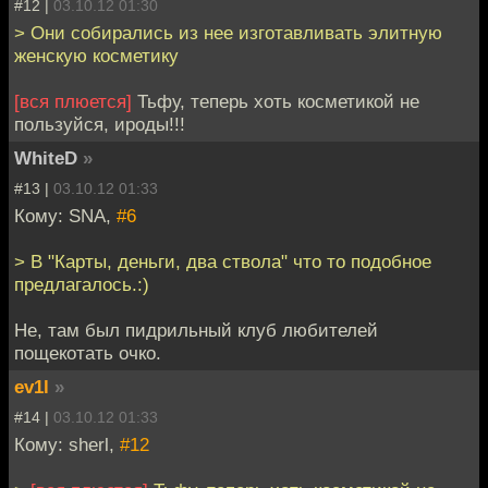
#12 |
03.10.12 01:30
> Они собирались из нее изготавливать элитную
женскую косметику
[вся плюется]
Тьфу, теперь хоть косметикой не
пользуйся, ироды!!!
WhiteD
»
#13 |
03.10.12 01:33
Кому: SNA,
#6
> В "Карты, деньги, два ствола" что то подобное
предлагалось.:)
Не, там был пидрильный клуб любителей
пощекотать очко.
ev1l
»
#14 |
03.10.12 01:33
Кому: sherl,
#12