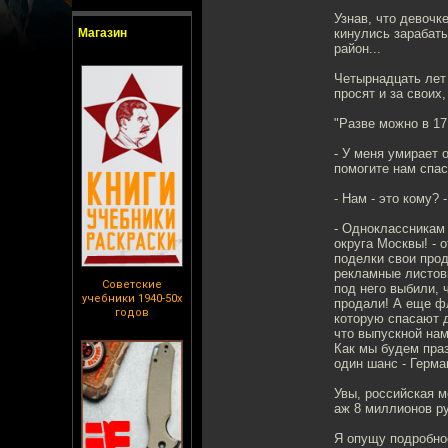
Узнав, что девочк
Магазин
кинулись зарабат
район...
Четырнадцать лет 
просят и за своих
"Разве можно в 17
- У меня умирает 
помогите нам спас
- Нам - это кому? 
- Одноклассникам
округа Москвы! -
поделки свои прод
рекламные листовк
Советские
под него выбили, 
учебники 1940-50х
продали! А еще ф
годов
которую спасают 
что выпускной нам
Как мы будем праз
один шанс - Герма
Увы, российская м
аж 8 миллионов р
Я опущу подробнос