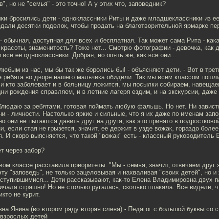
, но не "семья" - это точно! А у этих что, заповедник?
чки бросились дети - одноклассники Риты и даже младшеклассники из е
дали десятки поделок, чтобы продать на благотворительной ярмарке пе
- обычная, доступная для всех и бесплатная. Так может сама Рита - как
красоты, знаменитость? Тоже нет... Смотрю фотографии - девочка, как 
 все ее одноклассники. Добрая, но опять же, как все они...
 любым из нас, мы бы так же боролись бы! - объясняют дети. - Вот в тре
 ребята во дворе нашего мальчика обидели. Так мы всем классом пошл
ли кто заболевает и в больницу ложится, мы посылки собираем, навеща
дни рождения справляем, и в летние лагеря ездим, и на экскурсии, даже з
людаю за ребятами, готовая поймать любую фальшь. Но нет. Ни зависти
они - личности. Настолько яркие и сильные, что я их даже по именам зап
о они не пытаются давить друг на друга, как это принято в подростково
и, если стая не грызется, значит, ее держит в узде вожак, гораздо боле
я. И скоро выясняется, что такой "вожак" есть - классный руководитель 
ет через забор?
вом классе расставила приоритеты: "Мы - семья, значит, отвечаем друг з
ту "заповедь", не только зацеловывая и нахваливая "своих детей", но и
оступившимися... Дети рассказывают, как-то Елена Владимировна двух 
ичала страшно! Но не столько ругалась, сколько плакала. Все видели, чт
кто не курит.
на Янина (во втором ряду вторая слева) - Педагог с большой буквы со
 взрослых детей