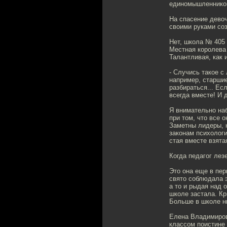
единомышленников"
На спасение дево
своими руками соз
Нет, школа № 405 
Местная королева 
Талантливая, как и
- Случись такое с
например, старшие
разбираться... Ес
всегда вместе! И 
Я внимательно наб
при том, что все 
Заметны лидеры, н
законам психологи
стая вместе взята
Когда педагог лез
Это она еще в пер
свято соблюдала э
а то и рыдая над 
школе застала. Кр
Больше в школе ни
Елена Владимиров
классом поистине