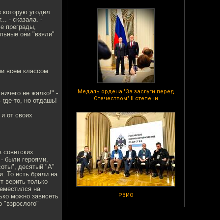
в которую угодил
. - сказала. -
се преграды,
льные они "взяли"
они всем классом
Медаль ордена "За заслуги перед
ничего не жалко!" -
Отечеством" II степени
где-то, но отдашь!
 и от своих
в советских
- были героями,
соты", десятый "А"
и. То есть брали на
ут верить только
реместился на
РВИО
лько можно зависеть
о "взрослого"