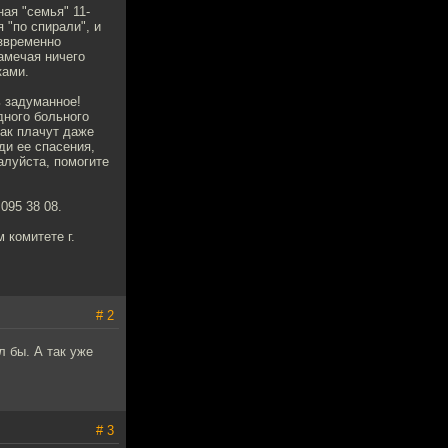
ая "семья" 11-
 "по спирали", и
езвременно
замечая ничего
ками.
ь задуманное!
дного больного
как плачут даже
ди ее спасения,
алуйста, помогите
095 38 08.
 комитете г.
# 2
л бы. А так уже
# 3