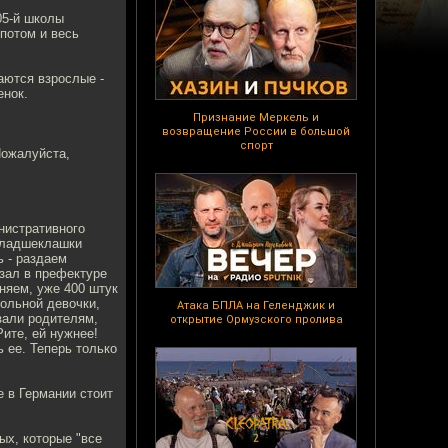
05-й школы
потом и весь
аются взрослые -
енок.
Признание Меркель и
возвращение России в большой
спорт
Пожалуйста,
нистративного
 младшеклашки
ь - раздаем
 зал в префектуре
няем, уже 400 штук
ольной девочки,
Атака БПЛА на Геленджик и
зали родителям,
открытие Ормузского пролива
Рите, ей нужнее!
 ее. Теперь только
е в Германии стоит
ых, которые "все