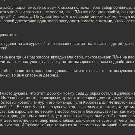
на каблучищах, вместе со всем классом полезла через забор больницы, 
ота уже были закрыты - не успели, но... "Мы же обещали прийти, он ждет..
уть?" И полезла. Не удивительно, что ее воспитанники так же, минуя в
ь порой достаточно один забор преодолеть вместе с детьми, чтобы оста
деньгами.
о нет денег на экскурсию? - спрашиваю я в ответ на рассказы детей, как 
ссии.
вна всегда без разговоров вкладывала свои, приговаривая: "Мне на вас 
 учитель так поступает, наизнанку потом вывернешься, сам подработаешь 
е объяснение того, как легко одноклассники отказываются от выпускного
анных во имя спасения девочки.
Я часто думала, что этот, дорогой моему сердцу образ остался далеко - 
 Именно они - юные, непокорные, крылатые и справедливые до чертиков 
и бытовых новелл. Тимур и его команда, Гуля Королева из "Четвертой вы
 война"... Все они были в первую очередь взрослыми, а потом уже детьм
сть, как взрослые, но верили в добро, честь и благородство так, как мог
е лет двадцать смысловой акцент в понятии "взрослые дети" плавно пе
и! Безответственные, инертные, слабые, зависимые от всего, от чего то
омпьютера. И "взрослые" они только из-за непомерных амбиций и истинн