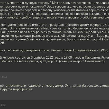
то-то меняется в лучшую сторону? Может быть эта потрясающе человечн
ые ласточки нового поколения? Ведь говорят же, что история развивается
гда-то произойти перелом в сторону человечности! Должны вернуться б
ерои, которые не только боролись со злом, как это принято сегодня, не 
 но и помогали добру, видя его, веря в него и творя его собственными ру
 мои, даже просто во имя этого, прошу вас, помогите детям осуществит
аеву! Оплата ее лечения сейчас - это не только бесценная жизнь еще о
нная, детская вера в добро всех учеников школы № 405. Видели бы вы, 
сники, когда заходит разговор о возможной гибели их подруги... Ведь ра
что могли, и даже больше - не задумываясь, бросили вызов смерти! Пож
бой.
н классного руководителя Риты: Яниной Елены Владимировны - 8 (916) 
 концерт состоится 3 октября 2012 года в 17.00 часов в Паралимпийском
 Москва, Саянская улица, д.11, корп.1. (станция метро "Новогиреево").
 16:04
но, относительно недалеко от моего дома. Эх... узнал бы раньше, сходи
а другое мероприятие.
16:04