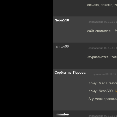
ссылка, похоже, б
NeonS90
отправлено 03.10.12 
сайт свалился... fe
janitor90
отправлено 03.10.12 
Журналистка, "го
Серёга_из_Перова
отправлено 03.10.12
Кому: Mad Creato
Кому: NeonS90,
#
А у меня сработа
jimmilee
отправлено 03.10.12 