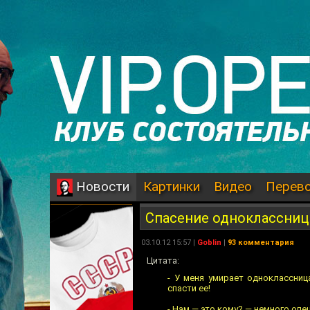
Картинки
Видео
Перев
Новости
Спасение одноклассни
03.10.12 15:57 |
Goblin
|
93 комментария
Цитата:
- У меня умирает одноклассниц
спасти ее!
- Нам — это кому? — немного опе