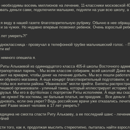
е необходимы восемь миллионов на лечение, 11-классники московской 4
ывать деньги сами, подключили малышню, подняли на уши всю школу, а 
я веду в нашей газете благотворительную рубрику. Обычно в нее обращ
, и за чужих. Но недавно впервые позвонил ребенок. Очень взрослый реб
 лет умереть?!"
одноклассница - прозвучал в телефонной трубке мальчишеский голос. - 
ти ее!
- немного опешила я.
 Риты Алькаевой из одиннадцатого класса 405-й школы Восточного адми
 отрапортовал парень. - Мы всем классом собираем, всей школой! Даже
ают на ярмарке, чтобы денег на лечение добыть. Мы все пошли работат
и обувного магазина. А еще концерт благотворительный подготовили, и
чтобы все жители района "Ивановское" могли прийти. Билеты распростра
лешмоб организовали - уличный танец, который иллюстрирует историю б
друзья. Мы его в футболках с портретом Риты исполняем. А еще мы ска
 не нужен! Ни костюмы, ни бальные платья, ни праздник... Все деньги - 
дновать, если она умрет? Ведь российские врачи уже отказались лечить
ния! Разве может человек в 17 лет умереть?
едицина не смогла спасти Риту Алькаеву, а ее последний шанс - лечени
ублей
ти того, как я, продолжая мыслить стереотипно, пыталась найти взросл