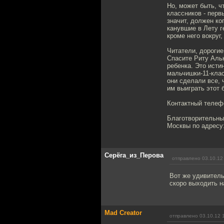
Но, может быть, ч
классников - перв
значит, должен ко
канувшие в Лету г
кроме него вокруг,
Читатели, дорогие
Спасите Риту Альк
ребенка. Это исти
мальчишки-11-клас
они сделали все, 
им выиграть этот 
Контактный телефо
Благотворительный
Москвы по адресу:
Серёга_из_Перова
отправлено 03.10.12
Вот же удивитель
скоро выходить н
Mad Creator
отправлено 03.10.12 