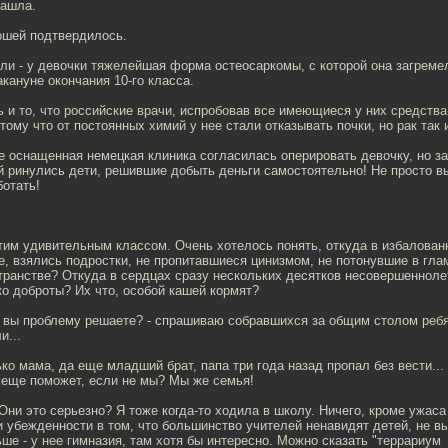
нашла.
ошей подтвердилось.
и - у девочки тяжелейшая форма остеосаркомы, с которой она загремел
акануне окончания 10-го класса.
 и то, что российские врачи, испробовав все имеющиеся у них средства
тому что от постоянных химий у нее стали отказывать почки, но рак так 
е оснащенная немецкая клиника согласилась оперировать девочку, но з
ой ринулись дети, решившие добыть деньги самостоятельно! Не просто в
ботать!
тим удивительным классом. Очень хотелось понять, откуда в избалован
е, взялись подростки, не пропитавшиеся цинизмом, не потонувшие в гла
транстве? Откуда в сердцах сразу нескольких десятков несовершенноле
о доброты? Их что, особой кашей кормят?
 вы проблему решаете? - спрашиваю собравшихся за общим столом ребят
и...
ько мама, да еще младший брат, папа три года назад пропал без вести...
о еще поможет, если не мы? Мы же семья!
ни это серьезно? Я тоже когда-то ходила в школу. Ничего, кроме ужас
и убежденности в том, что большинство учителей ненавидят детей, не в
ше - у нее гимназия, там хотя бы интересно. Можно сказать "террариум