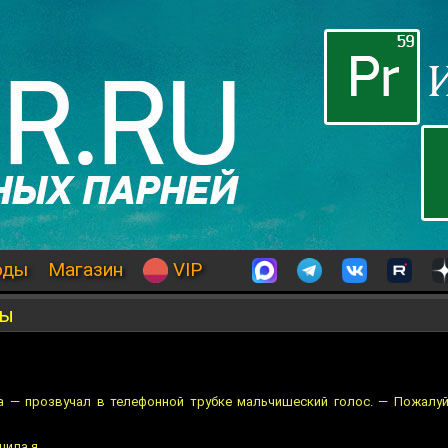
оды
Магазин
VIP
цы
а — прозвучал в телефонной трубке мальчишеский голос. — Пожалуй
шила я.