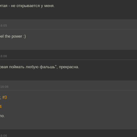
итая - не открывается у меня.
16:05
el the power :)
16:06
товая поймать любую фальшь", прекрасна.
 16:06
r,
#3
4
ло.
16:06