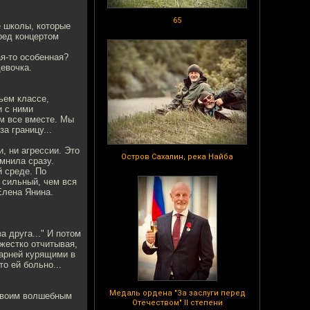
65
е школы, которые
ред концертом
ая-то особенная?
девочка.
тьем классе,
и с ними
ем все вместе. Мы
а границу...
, ни агрессии. Это
Остров Сахалин, река Найба
омнила сразу.
й среде. По
е сильный, чем вся
Елена Янина.
а друга..." И потом
 жестко отчитывая,
парней курящими в
о ей больно...
Медаль ордена "За заслуги перед
 своим волшебным
Отечеством" II степени