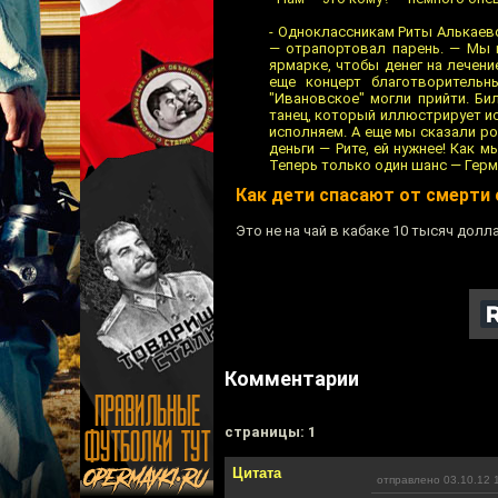
- Одноклассникам Риты Алькаев
— отрапортовал парень. — Мы 
ярмарке, чтобы денег на лечен
еще концерт благотворительн
"Ивановское" могли прийти. Б
танец, который иллюстрирует и
исполняем. А еще мы сказали род
деньги — Рите, ей нужнее! Как 
Теперь только один шанс — Герм
Как дети спасают от смерти
Это не на чай в кабаке 10 тысяч долл
Комментарии
cтраницы: 1
Цитата
отправлено 03.10.12 