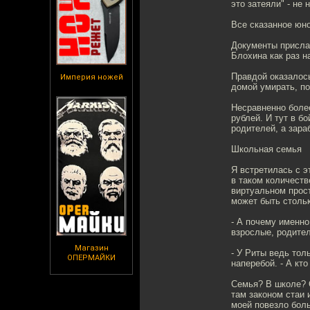
это затеяли" - не 
Все сказанное юн
Документы прислал
Блохина как раз н
Правдой оказалось
Империя ножей
домой умирать, по
Несравненно боле
рублей. И тут в б
родителей, а зара
Школьная семья
Я встретилась с э
в таком количеств
виртуальном прос
может быть стольк
- А почему именно
взрослые, родител
Магазин
- У Риты ведь тол
ОПЕРМАЙКИ
наперебой. - А кт
Семья? В школе? О
там законом стаи 
моей повезло боль