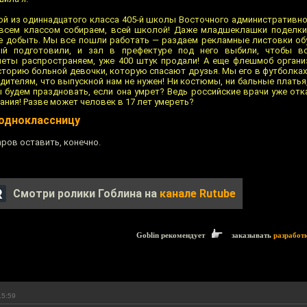
ой из одиннадцатого класса 405-й школы Восточного административно
всем классом собираем, всей школой! Даже младшеклашки поделки
ие добыть. Мы все пошли работать — раздаем рекламные листовки обу
ый подготовили, и зал в префектуре под него выбили, чтобы в
илеты распространяем, уже 400 штук продали! А еще флешмоб орган
сторию больной девочки, которую спасают друзья. Мы его в футболках
ителям, что выпускной нам не нужен! Ни костюмы, ни бальные платья, 
мы будем праздновать, если она умрет? Ведь российские врачи уже отк
ания! Разве может человек в 17 лет умереть?
 одноклассницу
аров оставить, конечно.
Смотри ролики Гоблина на
канале Rutube
Goblin рекомендует
заказывать
разработ
15:59