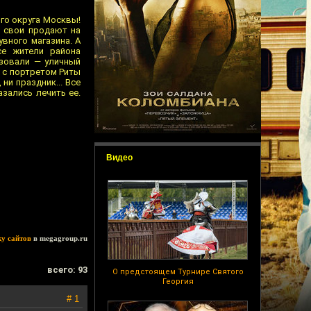
го округа Москвы!
 свои продают на
вного магазина. А
се жители района
изовали — уличный
 с портретом Риты
ни праздник... Все
азались лечить ее.
Видео
ку сайтов
в megagroup.ru
всего: 93
О предстоящем Турнире Святого
Георгия
# 1