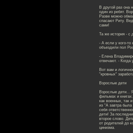
В другой раз она 
один из ребят. Вор
Разве можно обман
спасают Риту. Вед
сами!
Та же история - с 
- А если у кого-т
объездили пол Ро
- Елена Владимиро
отвечают. - Когда
Вот вам и логично
"кровных" заработ
Взрослые дети
Взрослые дети... 
фильмах и книгах.
как военных, так 
из "А завтра была
себя ответственно
дети! За последни
второе слово. Дет
от родителей до к
цинизма.