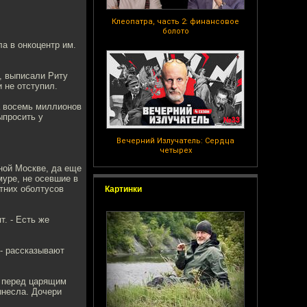
Клеопатра, часть 2: финансовое
болото
а в онкоцентр им.
, выписали Риту
и не отступил.
а восемь миллионов
ыпросить у
Вечерний Излучатель: Сердца
четырех
ной Москве, да еще
муре, не осевшие в
тних оболтусов
Картинки
. - Есть же
 - рассказывают
а перед царящим
ынесла. Дочери