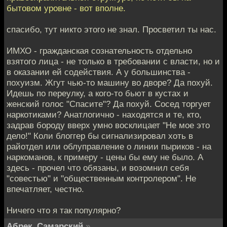
бытовом уровне - вот вполне.
спасибо, тут никто этого не знал. Просветил ты нас.
ИМХО - гражданская сознательность отдельно
взятого лица - не только в требовании с власти, но и
в оказании ей содействия. А у большинства -
похуизм. Жгут чью-то машину во дворе? Да похуй.
Идешь по переулку, а кого-то бьют в кустах и
женский голос "Спасите"? Да похуй. Сосед торгует
наркотиками? Анатлогично - находятся и те, кто,
задрав бороду вверх умно восклицает "Не мое это
дело!" Коли блоггер бы сигнализировал хоть в
райотдел или облуправление о линии пыриков - на
наркоманов, к примеру - цены бы ему не было. А
здесь - прочел что обязаны, и возомнил себя
"совестью" и "общественным контролером". Не
впечатляет, честно.
Ничего что я так популярно?
Абрек_Самарский
»