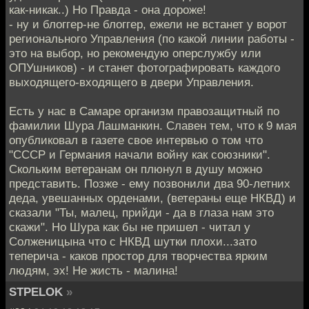
как-никак..) Но Правда - она дороже!
- ну и блоггер-не блоггер, ежели не встанет у ворот
регионального Управления (по какой линии работы -
это на выбор, но рекомендую оперслужбу или
ОПУшников) - и станет фотографировать каждого
выходящего-входящего в двери Управления.
Есть у нас в Самаре организм правозащитный по
фамилии Шура Лашманкин. Славен тем, что к 9 мая
опубликовал в газете свое интервью о том что
"СССР и Германия начали войну как союзники".
Скольким ветеранам он плюнул в душу можно
представить. Позже - ему позвонили два 90-летних
деда, увешанных орденами, (ветераны еще НКВД) и
сказали "Ты, малец, прийди - да в глаза нам это
скажи". Но Шура как бы не пришел - читал у
Солженицына что с НКВД шутки плохи...зато
теперича - каков простор для творчества ярким
людям, эх! Не жисть - малина!
STPELOK
»