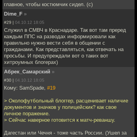
главное, чтобы костюмчик сидел. (с)
Dime_F
»
#29 |
04.10.12 18:05
Служил в СМВЧ в Краснадаре. Так вот там преред
каждым ППС на разводах информировали как
правильно нужно вести себя в общении с
гражданами. Как представляться, как отвечать на
просьбы. И предупреждали вот о таких вот
хитроумных блогерах)
Абрек_Самарский
»
#30 |
04.10.12 18:05
Кому: SamSpade,
#19
> Околофутбольный блоггер, расценивает наличие
документов и значков у полицейскик? как свое
личное поражение.
> Сейчас наверное готовится к матч-реваншу.
Дагестан или Чечня - тоже часть России. (Ушел за