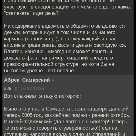
Полицейские стоят и ни за кем не гонятся, не
участвуют в спецоперации или чем-то еще, от каких
"отвлекать" идет речь?
На содержание ведомств в общем-то выделяются
деньги, которые идут в том числе и из нашего
кармана (налоги и пр.), поэтому каждый из нас
вполне в праве знать, как эти деньги расходуются.
Блоггер, конечно, никогда не сможет понять и
доказать факт, например, хищений средств в
правоохранительной структуре, но хотя бы на
бытовом уровне - вот вполне.
Абрек_Самарский
»
#36 |
04.10.12 18:26
Вот слыхивал я такую историю:
Было это у нас в Самаре, а стоял на дворе далекий
теперь 2005 год, как сейчас помню - ранний октябрь.
И некий таджикский (да блоггер он, блоггер! Теперь-
то это можно говорить с уверенностью!) сел на
ступеньки напротив входа в одно из Управлений и,