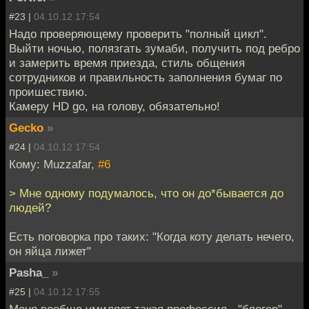
#23 |
04.10.12 17:54
Надо проверяющему проверить "полный цикл".
Выйти ночью, полязгать зумаби, получить под ребро
и замерить время приезда, стиль общения
сотрудников и правильность заполнения бумаг по
проишествию.
Камеру HD go, на голову, обязательно!
Gecko
»
#24 |
04.10.12 17:54
Кому: Muzzafar,
#6
> Мне одному подумалось, что он до*бывается до
людей?
Есть поговорка про таких: "Когда коту делать нечего,
он яйца лижет"
Pasha_
»
#25 |
04.10.12 17:55
Меня вообще умиляет такая профессия - "блогер".