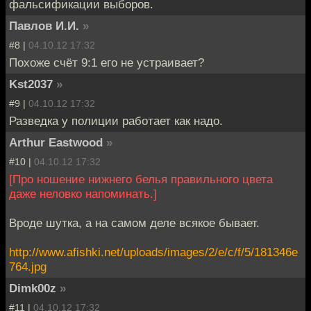
фальсификации выборов.
Павлов И.И.
»
#8 |
04.10.12 17:32
Похоже счёт 9:1 его не устраивает?
Kst2037
»
#9 |
04.10.12 17:32
Разведка у полиции работает как надо.
Arthur Eastwood
»
#10 |
04.10.12 17:32
[Про ношение нижнего белья правильного цвета
даже неловко напоминать.]
Вроде шутка, а на самом деле всякое бывает.
http://www.afishki.net/uploads/images/2/e/c/f/5/181346e
764.jpg
Dimk00z
»
#11 |
04.10.12 17:32