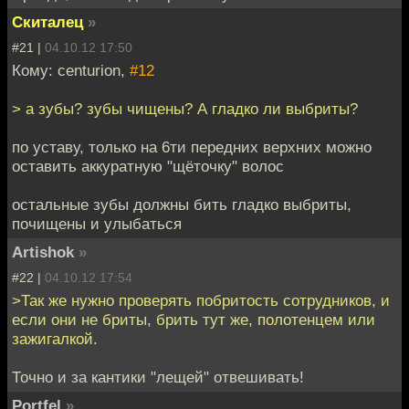
Скиталец
»
#21 |
04.10.12 17:50
Кому: centurion,
#12
> а зубы? зубы чищены? А гладко ли выбриты?
по уставу, только на 6ти передних верхних можно
оставить аккуратную "щёточку" волос
остальные зубы должны бить гладко выбриты,
почищены и улыбаться
Artishok
»
#22 |
04.10.12 17:54
>Так же нужно проверять побритость сотрудников, и
если они не бриты, брить тут же, полотенцем или
зажигалкой.
Точно и за кантики "лещей" отвешивать!
Portfel
»