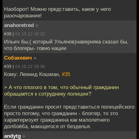
Наоборот! Можно представить, какое у него
разочарование!
anahoretred
»
#38 |
04.10.12 18:32
Ильич бы,( который Ульянов)наверняка сказал бы,
что блогеры- говно нации
Собакевич
»
#39 |
04.10.12 18:36
Кому: Леонид Кошман,
#35
> А что плохого в том, что обычный гражданин
обращается к сотруднику полиции?
Если гражданин просит представиться полицейского
просто потому, что гражданин - блоггер, то это
характеризует гражданина как малолетнего
долбоёба, мающегося от безделья.
andytg
»