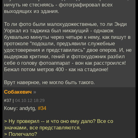
ничуть не стесняясь - фотографировал всех
выходящих из здания.
То ли фото были малохудожественые, то ли Энди
Уорхал из таджика был никакущий - однакож
буквально минуты через четыре к нему, как пишут в
протоколе "подошли, предъявили служебные
удостоверения и представились" двое оперов. И, не
выдержав критики, гений и фотохудожник разбил
себе о голову фотоаппарат - вон как расстроился!
Бежал потом метров 400 - как на стадионе!
Врут наверное, не могло быть такого.
Собакевич
»
#37 |
04.10.12 18:29
Кому: andytg,
#34
> Ну проверил -- и что оно ему дало? Все со
значками, все представляются.
> Полегчало?