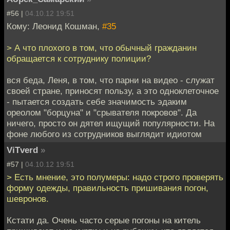
#56 |
04.10.12 19:51
Кому: Леонид Кошман,
#35
> А что плохого в том, что обычный гражданин
обращается к сотруднику полиции?
вся беда, Леня, в том, что парни на видео - служат
своей стране, приносят пользу, а это одноклеточное
- пытается создать себе значимость эдаким
ореолом "борцуна" и "срывателя покровов". Да
ничего, просто он дятел ищущий популярности. На
фоне любого из сотрудников выглядит идиотом
ViTverd
»
#57 |
04.10.12 19:51
> Есть мнение, это полумеры: надо строго проверять
форму одежды, правильность пришивания погон,
шевронов.
Кстати да. Очень часто серые погоны на китель