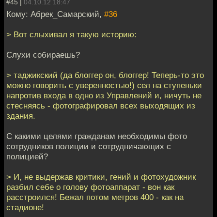
#45 |
04.10.12 18:47
Кому: Абрек_Самарский,
#36
> Вот слыхивал я такую историю:
Слухи собираешь?
> таджикский (да блоггер он, блоггер! Теперь-то это
можно говорить с уверенностью!) сел на ступеньки
напротив входа в одно из Управлений и, ничуть не
стесняясь - фотографировал всех выходящих из
здания.
С какими целями гражданам необходимы фото
сотрудников полиции и сотрудничающих с
полицией?
> И, не выдержав критики, гений и фотохудожник
разбил себе о голову фотоаппарат - вон как
расстроился! Бежал потом метров 400 - как на
стадионе!