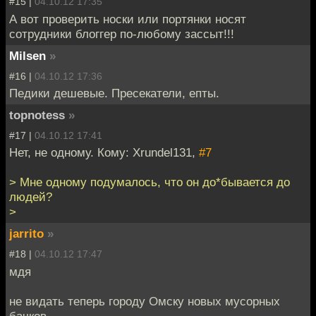
#15 |
04.10.12 17:35
А вот проверить носки или портянки носят
сотрудники блоггер по-любому зассыт!!!
Milsen
»
#16 |
04.10.12 17:36
Педики дешевые. Пресекатели, епты.
topnotess
»
#17 |
04.10.12 17:41
Нет, не одному. Кому: Xrundel131,
#7
> Мне одному подумалось, что он до*бывается до
людей?
>
jarrito
»
#18 |
04.10.12 17:47
мдя
не видать теперь городу Омску новых мусорных
бачков