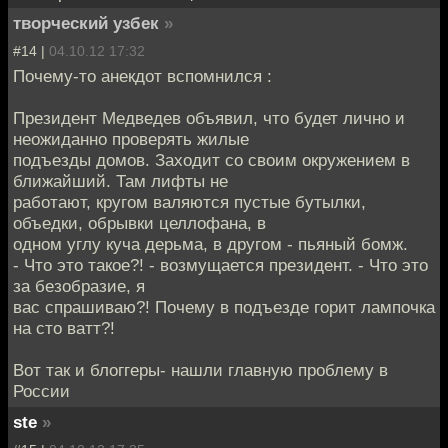
творческий узбек
»
#14 |
04.10.12 17:32
Почему-то анекдот вспомнился :
Президент Медведев объявил, что будет лично и
неожиданно проверять жилые
подъезды домов. Заходит со своим окружением в
ближайший. Там лифты не
работают, кругом валяются пустые бутылки,
объедки, обрывки целлофана, в
одном углу куча дерьма, в другом - пьяный бомж.
- Что это такое?! - возмущается президент. - Что это
за безобразие, я
вас спрашиваю?! Почему в подъезде горит лампочка
на сто ватт?!
Вот так и блоггеры- нашли главную проблему в
России
ste
»