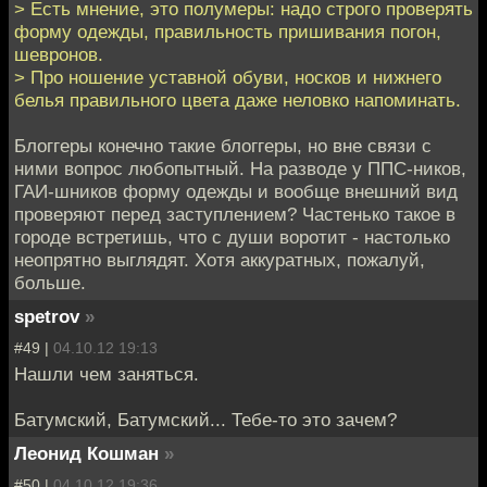
> Есть мнение, это полумеры: надо строго проверять
форму одежды, правильность пришивания погон,
шевронов.
> Про ношение уставной обуви, носков и нижнего
белья правильного цвета даже неловко напоминать.
Блоггеры конечно такие блоггеры, но вне связи с
ними вопрос любопытный. На разводе у ППС-ников,
ГАИ-шников форму одежды и вообще внешний вид
проверяют перед заступлением? Частенько такое в
городе встретишь, что с души воротит - настолько
неопрятно выглядят. Хотя аккуратных, пожалуй,
больше.
spetrov
»
#49 |
04.10.12 19:13
Нашли чем заняться.
Батумский, Батумский... Тебе-то это зачем?
Леонид Кошман
»
#50 |
04.10.12 19:36