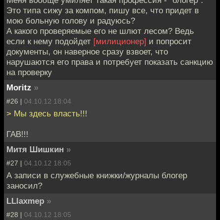
Это типа сижу за компом, пишу все, что придет в
мою больную голову и радуюсь?
А какого проверяемые его не шлют лесом? Ведь
если к нему подойдет
[милиционер]
и попросит
документы, он наверное сразу взвоет, что
нарушаются его права и потребует показать санкцию
на проверку
Moritz
»
#26 |
04.10.12 18:04
> Мы здесь власть!!!
ГАВ!!!
Митя Шишкин
»
#27 |
04.10.12 18:05
А записи в служебные книжки/журналы блогер
заносил?
LLlaxmep
»
#28 |
04.10.12 18:05