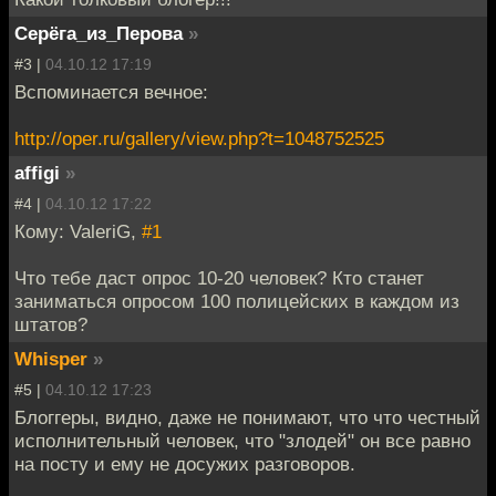
Серёга_из_Перова
»
#3 |
04.10.12 17:19
Вспоминается вечное:
http://oper.ru/gallery/view.php?t=1048752525
affigi
»
#4 |
04.10.12 17:22
Кому: ValeriG,
#1
Что тебе даст опрос 10-20 человек? Кто станет
заниматься опросом 100 полицейских в каждом из
штатов?
Whisper
»
#5 |
04.10.12 17:23
Блоггеры, видно, даже не понимают, что что честный
исполнительный человек, что "злодей" он все равно
на посту и ему не досужих разговоров.