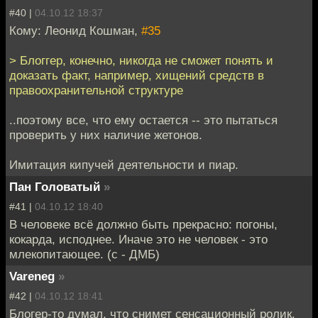
#40 |
04.10.12 18:37
Кому: Леонид Кошман,
#35
> Блоггер, конечно, никогда не сможет понять и
доказать факт, например, хищений средств в
правоохранительной структуре
..поэтому все, что ему остается -- это пытаться
проверить у них наличие жетонов.
Имитация кипучей деятельности и пиар.
Пан Головатый
»
#41 |
04.10.12 18:40
В человеке всё должно быть прекрасно: погоны,
кокарда, исподнее. Иначе это не человек - это
млекопитающее. (с - ДМБ)
Vareneg
»
#42 |
04.10.12 18:41
Блогер-то думал, что снимет сенсационный ролик.