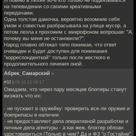
Я помню в лихие 90-е кто только не подвязывался
на телевидении со своими креативными
передачами.
Одна толстая дамочка, вероятно возомнив себя
умом и совестью разбрасывала на улице мусор, а
потом лезла к прохожим с микрофоном вопрошая: "А
почему вы меня не остановили?".
Народ плавно обтекал тело понимая, что ответ
очевиден и будет доступен для понимания
"корреспонденткой" только после жесткого и
продолжительного лечения оной.
Абрек_Самарский
»
#32 |
04.10.12 18:17
Ожидаем, что через пару месяцев блоггеры станут
визжать что их:
- не пускают в оружейку: проверить все ли оружие и
боеприпасы в наличии
- не предоставляют дела оперативной разработки и
личные дела агентуры - а как жеж, блоггер обязан
удостовериться (Только в чем? Да и ФЗ "о Гостайне"