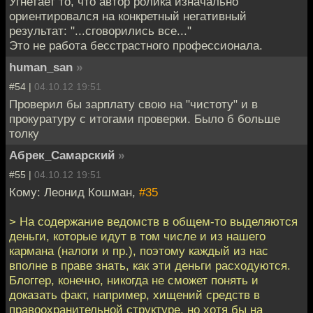
Угнетает то, что автор ролика изначально
ориентировался на конкретный негативный
результат: "...сговорились все..."
Это не работа бесстрастного профессионала.
human_san
»
#54 |
04.10.12 19:51
Проверил бы зарплату свою на "чистоту" и в
прокуратуру с итогами проверки. Было б больше
толку
Абрек_Самарский
»
#55 |
04.10.12 19:51
Кому: Леонид Кошман,
#35
> На содержание ведомств в общем-то выделяются
деньги, которые идут в том числе и из нашего
кармана (налоги и пр.), поэтому каждый из нас
вполне в праве знать, как эти деньги расходуются.
Блоггер, конечно, никогда не сможет понять и
доказать факт, например, хищений средств в
правоохранительной структуре, но хотя бы на