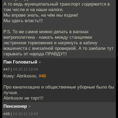
А то ведь муниципальный транспорт содержится в
том числе и на наши налоги.
Мы вправе знать, на чём мы ездим!
Мы здесь власть!!!
P.S. То же самое можно делать в вагонах
метрополитена - нажать между станциями
экстренное торможение и нагрянуть в кабину
машиниста с внезапной проверкой. А то заебали тут
скрывать от народа ПРАВДУ!!!
Пан Головатый
»
#47 |
04.10.12 18:58
Кому: Abrikosov,
#46
Про канализацию и общественные уборные было бы
лучше.
Abrikosov не торт!!!
Пенсионер
»
#48 |
04.10.12 19:08