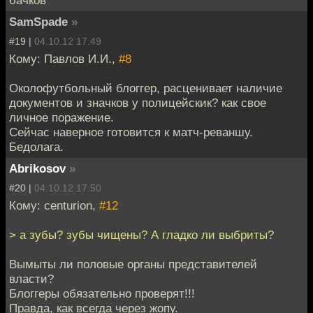
SamSpade
»
#19 |
04.10.12 17:49
Кому: Павлов И.И.,
#8
Околофутбольный блоггер, расценивает наличие
документов и значков у полицейскик? как свое
личное поражение.
Сейчас наверное готовится к матч-реваншу.
Бедолага.
Abrikosov
»
#20 |
04.10.12 17:50
Кому: centurion,
#12
> а зубы? зубы чищены? А гладко ли выбриты?
Вымыты ли половые органы представителей
власти?
Блоггеры обязательно проверят!!!
Правда, как всегда через жопу.