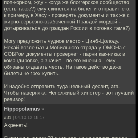
поп-корном, жду - когда же блоггерское сообщество
(есть такое?) ему скинется на билет и отправит его,
к примеру, в Хасу - проверять документы и так же с
жирно-серьезно-озабоченной Правдой мордой -
дотыркиваться до граждан России в погонах тама?)
Могу предложить чудное место - Цияб-Цолоду.
Нехай возле базы Мобильного отряда у ОМОНа с
СОБРом документы проверяет - парни как-никак в
командировке, а значит - по его мнению - ему
обязаны отдавать честь. На такое действо даже
билеты не грех купить.
И надобно отправить туда цельный десант, ага.
Чтобы наверняка. Неполживый хипстер - вот лучший
ревизор!
Hippopotamus
»
#31 |
04.10.12 18:17
Ахренеть!