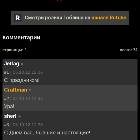
Смотри ролики Гоблина на
канале Rutube
Комментарии
cтраницы: 1
всего: 74
Jetlag
»
#1 |
05.10.12 12:36
С праздником!
Craftman
»
#2 |
05.10.12 12:37
Ура!
sherl
»
#3 |
05.10.12 12:38
С Днем вас, бывшие и настоящие!