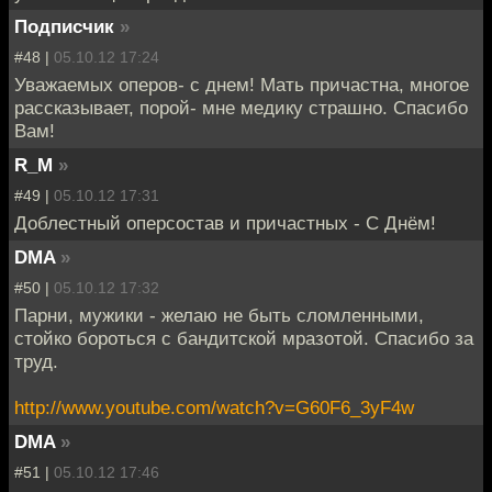
Подписчик
»
#48 |
05.10.12 17:24
Уважаемых оперов- с днем! Мать причастна, многое
рассказывает, порой- мне медику страшно. Спасибо
Вам!
R_M
»
#49 |
05.10.12 17:31
Доблестный оперсостав и причастных - С Днём!
DMA
»
#50 |
05.10.12 17:32
Парни, мужики - желаю не быть сломленными,
стойко бороться с бандитской мразотой. Спасибо за
труд.
http://www.youtube.com/watch?v=G60F6_3yF4w
DMA
»
#51 |
05.10.12 17:46