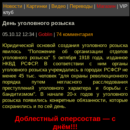
Новости
|
Картинки
|
Видео
|
Переводы
|
Магазин
|
VIP
клуб
День уголовного розыска
05.10.12 12:34
|
Goblin
|
74 комментария
Юридической основой создания уголовного розыска
явилось "Положение об организации отделов
уголовного розыска" 5 октября 1918 года, изданное
НКВД РСФСР. В соответствии с ним органы
уголовного розыска учреждались в городах РСФСР не
менее 45 тыс. человек "для охраны революционного
порядка путем негласного расследования
преступлений уголовного характера и борьбы с
бандитизмом". В начале 20-х годов у уголовного
розыска появились конкретные обязанности, которые
сохранились и по сей день.
Доблестный оперсостав — с
днём!!!