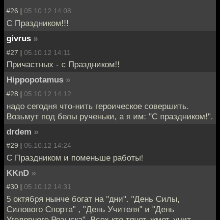
#26 |
05.10.12 14:08
С Праздником!!!
givrus
»
#27 |
05.10.12 14:11
Причастных - с Праздником!!
Hippopotamus
»
#28 |
05.10.12 14:12
надо сегодня что-нить героическое совершить.
Возьмут под белы рученьки, а я им: "С праздником!".
drdem
»
#29 |
05.10.12 14:24
С Праздником и поменьше работы!
KKnD
»
#30 |
05.10.12 14:31
5 октября нынче богат на "дни". "День Силы,
Силового Спорта" , "День Учителя" и "День
Уголовного Розыска". Всех кто тянет, жмет, учит,