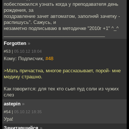
побеспокоился узнать когда у преподавателя день
рождения, за
поздравление зачет автоматом, заполняй зачетку -
распишусь". Сажусь, и
незаметно подписываю в методичке "2010г +1" ^_^
_______________________________________
Forgotten
»
#53 |
05.10.12 18:04
Кому: Подписчик,
#48
>Мать причастна, многое рассказывает, порой- мне
медику страшно.
Как говорится: для тех кто сьел пуд соли из чужих
слез
astepin
»
#54 |
05.10.12 18:35
Ура!
Зачитавшийся
»