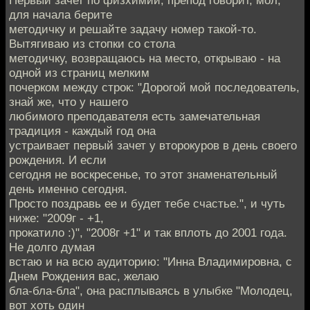
Первый зачет по физхимии, препод говорит, мол,
для начала берите
методичку и решайте задачу номер такой-то.
Вытягиваю из стопки со стола
методичку, возвращаюсь на место, открываю - на
одной из страниц мелким
почерком между строк: "Дорогой мой последователь,
знай же, что у нашего
любимого преподавателя есть замечательная
традиция - каждый год она
устраивает первый зачет у второкуров в день своего
рождения. И если
сегодня не воскресенье, то этот знаменательный
день именно сегодня.
Просто поздравь ее и будет тебе счастье.", и чуть
ниже: "2009г - +1,
прокатило :)", "2008г +1" и так вплоть до 2001 года.
Не долго думая
встаю и на всю аудиторию: "Инна Владимировна, с
Днем Рождения вас, желаю
бла-бла-бла", она расплываясь в улыбке "Молодец,
вот хоть один