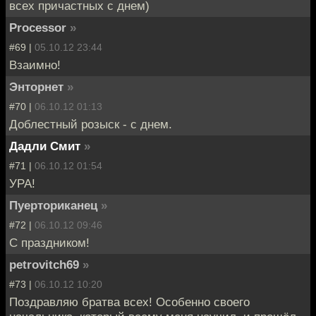
всех причастных с днем)
Processor
»
#69 |
05.10.12 23:44
Взаимно!
Энторнет
»
#70 |
06.10.12 01:13
Доблестный розыск - с днем.
Дадли Смит
»
#71 |
06.10.12 01:54
УРА!
Пуерториканец
»
#72 |
06.10.12 09:46
С праздником!
petrovitch69
»
#73 |
06.10.12 10:20
Поздравляю братва всех! Особенно своего