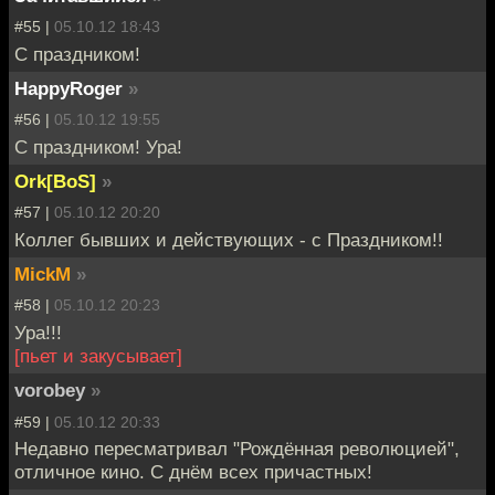
#55 |
05.10.12 18:43
С праздником!
HappyRoger
»
#56 |
05.10.12 19:55
C праздником! Ура!
Ork[BoS]
»
#57 |
05.10.12 20:20
Коллег бывших и действующих - с Праздником!!
MickM
»
#58 |
05.10.12 20:23
Ура!!!
[пьет и закусывает]
vorobey
»
#59 |
05.10.12 20:33
Недавно пересматривал "Рождённая революцией",
отличное кино. С днём всех причастных!