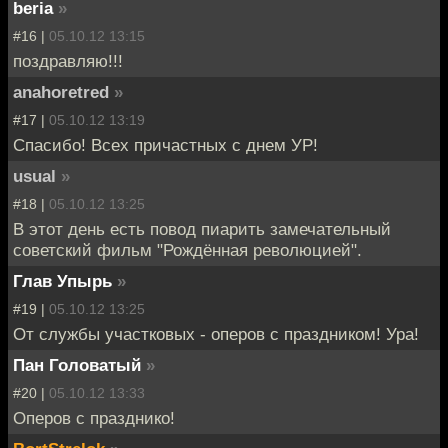
beria
»
#16 |
05.10.12 13:15
поздравляю!!!
anahoretred
»
#17 |
05.10.12 13:19
Спасибо! Всех причастных с днем УР!
usual
»
#18 |
05.10.12 13:25
В этот день есть повод пиарить замечательный
советский фильм "Рождённая революцией".
Глав Упырь
»
#19 |
05.10.12 13:25
От службы участковых - оперов с праздником! Ура!
Пан Головатый
»
#20 |
05.10.12 13:33
Оперов с празднико!