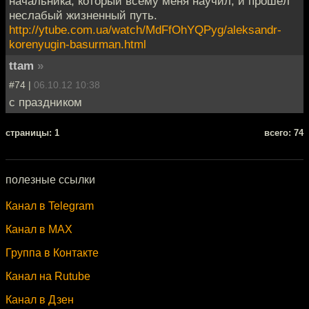
начальника, который всему меня научил, и прошёл
неслабый жизненный путь.
http://ytube.com.ua/watch/MdFfOhYQPyg/aleksandr-
korenyugin-basurman.html
ttam
»
#74 |
06.10.12 10:38
с праздником
cтраницы: 1
всего: 74
полезные ссылки
Канал в Telegram
Канал в MAX
Группа в Контакте
Канал на Rutube
Канал в Дзен