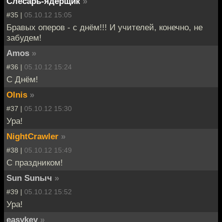
Слесарь-ядерщик
»
#35 |
05.10.12 15:05
Бравых оперов - с днём!!! И учителей, конечно, не
забудем!
Amos
»
#36 |
05.10.12 15:24
C Днём!
Olnis
»
#37 |
05.10.12 15:30
Ура!
NightCrawler
»
#38 |
05.10.12 15:49
C праздником!
Sun Sunыч
»
#39 |
05.10.12 15:52
Ура!
easykey
»