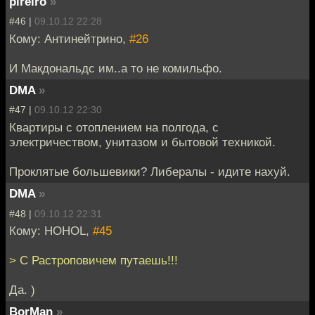
pireiro
»
#46 |
09.10.12 22:28
Кому: Антинейтрино,
#26
И Макдональдс им..а то не комильфо.
DMA
»
#47 |
09.10.12 22:30
Квартиры с отоплением на полгода, с
электричеством, унитазом и бытовой техникой.
Проклятые большевики? Либералы - идите нахуй.
DMA
»
#48 |
09.10.12 22:31
Кому: HOHOL,
#45
> С Растроповичем путаешь!!!
Да. )
BorMan
»