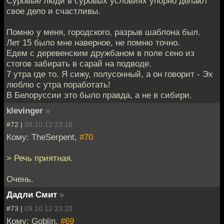
Суровые люди в суровых условиях упорно делают
свое дело и счастливы.
Помню у меня, городского, разрыв шаблона был.
Лет 15 было мне наверное, не помню точно.
Едем с деревенским дружбаном в поле сено из
стогов забирать в сарай на подводе.
7 утра где то. Я сижу, полусонный, а он говорит - Эх
люблю с утра поработать!
В Белоруссии это было правда, а не в сибири.
klevinger
»
#72 |
09.10.12 23:18
Кому: TheSerpent,
#70
> Речь приятная.
Очень.
Дадли Смит
»
#73 |
09.10.12 23:20
Кому: Goblin,
#69