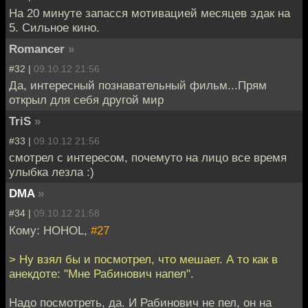
На 20 минуте запасся мотивацией месяцев эдак на
5. Сильное кино.
Romancer
»
#32 |
09.10.12 21:56
Да, интересный познавательный фильм...Прям
открыл для себя другой мир
TriS
»
#33 |
09.10.12 21:56
смотрел с интересом, почемуто на лицо все время
улыбка лезла :)
DMA
»
#34 |
09.10.12 21:58
Кому: HOHOL,
#27
> Ну взял бы и посмотрел, что мешает. А то как в
анекдоте: "Мне Рабинович напел".
Надо посмотреть, да. И Рабинович не пел, он на