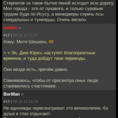
Стерлигов за такое бытие пеной исходит всю дорогу.
Мол города - это от лукавого, и только суровым
трудом буде по Исусу, а менеджеры сиречь псы
смердяшшы и тунеядцы. Очень весело.
Goblin
»
#12 |
09.10.12 21:11
Кому: Митя Шишкин,
#8
> > Эх, Дим Юрич, наступят благоприятные
времена, и туда дойдут твои переводы.
Они везде есть, причём давно.
Сомневаюсь, чтобы от просмотра оных люди
становились счастливее.
BorMan
»
#13 |
09.10.12 21:18
Не единожды пересматривал это великолепие, бо
душа и глаз отдыхают.