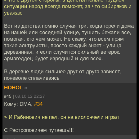
ситуации народ всегда поможет, за что сибиряков и
уважаю
Вот из детства помню случая три, когда горели дома
на нашей или соседней улице, тушить бежали все,
помогая, кто чем может. Не скажу, что всем прям
такие альтруисты, просто каждый знает - улица
деревянная, и если случится сильный ветерок,
армагеддец будет изрядный и для всех.
В деревне люди сильнее друг от друга зависят,
поневоле сплачиваясь
HOHOL
»
#45 |
09.10.12 22:27
Кому: DMA,
#34
> И Рабинович не пел, он на виолончели играл
С Растроповичем путаешь!!!