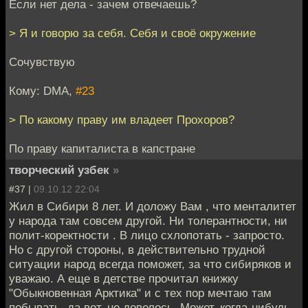
Если нет дела - зачем отвечаешь?
> Я и говорю за себя. Себя и своё окружение
Сочувствую
Кому: DMA,
#23
> По какому праву им владеет Прохоров?
По праву капиталиста в капстране
творческий узбек
»
#37 |
09.10.12 22:04
Жил в Сибири 8 лет. И доложу Вам , что менталитет
у народа там совсем другой. Ни толерантности, ни
полит-коректности . В лицо схлопотать - запросто.
Но с другой стороны, в действительно трудной
ситуации народ всегда поможет, за что сибиряков и
уважаю. А еще в детстве прочитал книжку
"Обыкновенная Арктика" и с тех пор мечтаю там
побывать, да вот, не довелось. Может, когда-нибудь