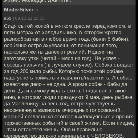
жизни. Молодцы. Джыгиты.
MisterSilver
»
#59 |
09.10.12 23:03
Сидя сытой жопой в мягком кресле перед компом, в
пяти метрах от холодильника, в котором жратва
разнообразная в любое время года (были б бабки),
особенно остро ахуеваешь от понимания того,
насколько же ты далек от реалий. Неделя на
заготовку утки (читай - мяса на год). Не успел -
сосешь пальчик ( в лучшем случае). Собака съедает
за год 200 кило рыбы. Которую тоже этой собаке
надо успеть поймать и навялить/накоптить. А собак,
известное дело - не одна. А кроме собак - бабы да
дети. Да и самому жрать охота. Глядя вот в такое
кино, в котором люди празднуют 9 мая, день рыбака
да Масленицу на весь год, остро чувствуешь
несомненную важность очередных голосований,
маршей согласных/несогласных/похуясных и прочих
торжественных событий в своей жизни. Если пиздец
- там останется жизнь. Оно и правильно,
человечество должно начинаться с ЧЕЛОВЕКОВ.