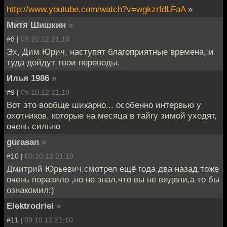
http://www.youtube.com/watch?v=wgkzrfdLFaA
»
Митя Шишкин
»
#8 |
09.10.12 21:10
Эх, Дим Юрич, наступят благоприятные времена, и
туда дойдут твои переводы.
Илья 1986
»
#9 |
09.10.12 21:10
Вот это вообще шикарно... особенно интервью у
охотников, которые на месяца в тайгу зимой уходят,
очень сильно
gurasan
»
#10 |
09.10.12 21:10
Дмитрий Юрьевич,смотрел ещё года два назад,тоже
очень поразило ,но не знал,что вы не видели,а то бы
ознакомил:)
Elektrodriel
»
#11 |
09.10.12 21:10