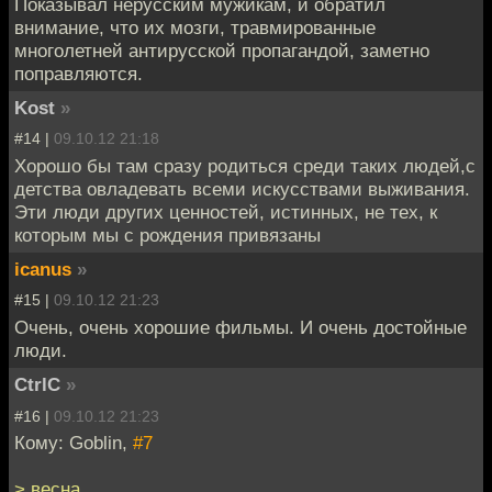
Показывал нерусским мужикам, и обратил
внимание, что их мозги, травмированные
многолетней антирусской пропагандой, заметно
поправляются.
Kost
»
#14 |
09.10.12 21:18
Хорошо бы там сразу родиться среди таких людей,с
детства овладевать всеми искусствами выживания.
Эти люди других ценностей, истинных, не тех, к
которым мы с рождения привязаны
icanus
»
#15 |
09.10.12 21:23
Очень, очень хорошие фильмы. И очень достойные
люди.
CtrlC
»
#16 |
09.10.12 21:23
Кому: Goblin,
#7
> весна