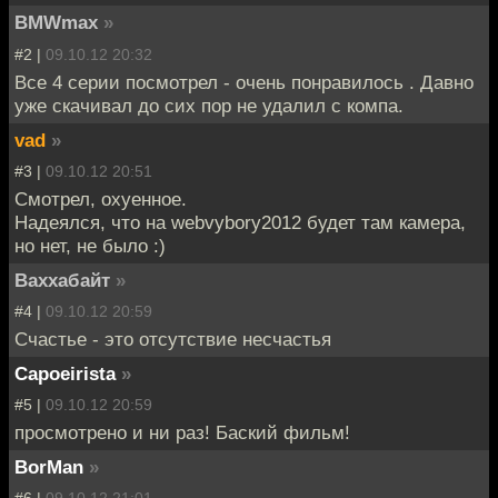
BMWmax
»
#2 |
09.10.12 20:32
Все 4 серии посмотрел - очень понравилось . Давно
уже скачивал до сих пор не удалил с компа.
vad
»
#3 |
09.10.12 20:51
Смотрел, охуенное.
Надеялся, что на webvybory2012 будет там камера,
но нет, не было :)
Ваххабайт
»
#4 |
09.10.12 20:59
Счастье - это отсутствие несчастья
Capoeirista
»
#5 |
09.10.12 20:59
просмотрено и ни раз! Баский фильм!
BorMan
»
#6 |
09.10.12 21:01