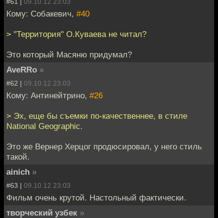
#61 |
09.10.12 23:03
Кому: Собакевич,
#40
> "Территория" О.Куваева не читал?
Это который Масяню придумал?
AveRRo
»
#62 |
09.10.12 23:03
Кому: Антинейтрино,
#26
> Эх, еще бы съемки по-качественнее, в стиле
National Geographic.
Это же Вернер Херцог продюсировал, у него стиль
такой.
ainich
»
#63 |
09.10.12 23:03
Фильм очень крутой. Настольный фактически.
творческий узбек
»