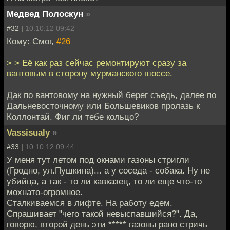
Медвед Полоскун
»
#32 |
10.10.12 09:42
Кому: Смог,
#26
> > Её как раз сейчас ремонтируют сразу за
вантовым в сторону мурманского шоссе.
Дак по вантовому на нужный берег съедь, далее по
Дальневосточному или Большевиков пролазь к
Коллонтай. Фиг ли тебе кольцо?
Vassisualy
»
#33 |
10.10.12 09:44
У меня тут летом под окнами газоны стригли
(Гродно, ул.Пушкина)... а у соседа - собака. Ну не
убийца, а так - то ли кавказец, то ли еще что-то
мохнато-огромное.
Сталкиваемся в лифте. На работу едем.
Спрашивает "чего такой невыспавшийся?". Да,
говорю, второй день эти ***** газоны рано стричь