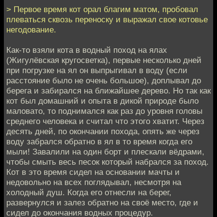
> Первое время кот орал благим матом, пробовал
плеваться сквозь переноску и выражал свое котовье
негодование.
Как-то взяли кота в водный поход на ялах
(Жигулёвская кругосветка), первые несколько дней
при погрузке на ял он выпрыгивал в воду (если
расстояние было не очень большое), доплывал до
берега и забирался на ближайшее дерево. Но так как
кот был домашний и опыта в дикой природе было
маловато, то поднимался как раз до уровня головы
среднего человека и считал что этого хватит. Через
десять дней, по окончании похода, опять же через
воду забрался обратно в ял в то время когда его
мыли! Завалили на один борт и плескали вёдрами,
чтобы смыть весь песок который набрался за поход.
Кот в это время сидел на основании мачты и
недовольно на всех поглядывал, несмотря на
холодный душ. Когда его отнесли на берег,
развернулся и залез обратно на своё место, где и
сидел до окончания водных процедур.