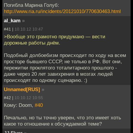
Погибла Марина Голуб:
http://www.ria.ru/incidents/20121010/770630463.html
al_kam
»
#41 |
10.10.12 10:47
>Вообще это грамотно придумано — вести
дорожные работы днём.
Подобный долбоебизм происходит по ходу на всем
просторе бывшего СССР, не только в РФ. Вот они,
пережитки проклятого тоталитарного прошлого -
даже через 20 лет завихрения в мозгах людей
происходят по одному сценарию. :)
Unnamed[RUS]
»
#42 |
10.10.12 10:55
Кому: Doom,
#40
Печально, но ты точно уверен, что это имеет хоть
какое то отношение к обсуждаемой теме?
JJ Flyer
»