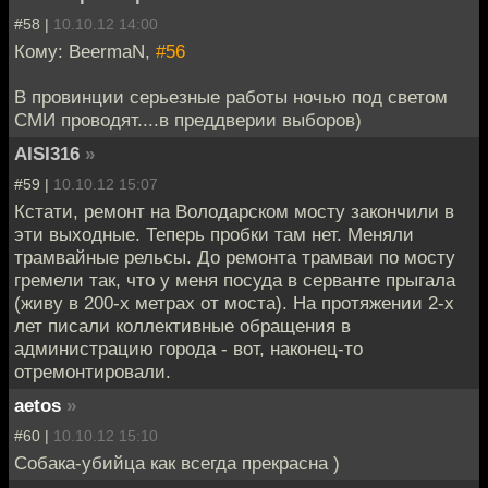
#58 |
10.10.12 14:00
Кому: BeermaN,
#56
В провинции серьезные работы ночью под светом
СМИ проводят....в преддверии выборов)
AISI316
»
#59 |
10.10.12 15:07
Кстати, ремонт на Володарском мосту закончили в
эти выходные. Теперь пробки там нет. Меняли
трамвайные рельсы. До ремонта трамваи по мосту
гремели так, что у меня посуда в серванте прыгала
(живу в 200-х метрах от моста). На протяжении 2-х
лет писали коллективные обращения в
администрацию города - вот, наконец-то
отремонтировали.
aetos
»
#60 |
10.10.12 15:10
Собака-убийца как всегда прекрасна )