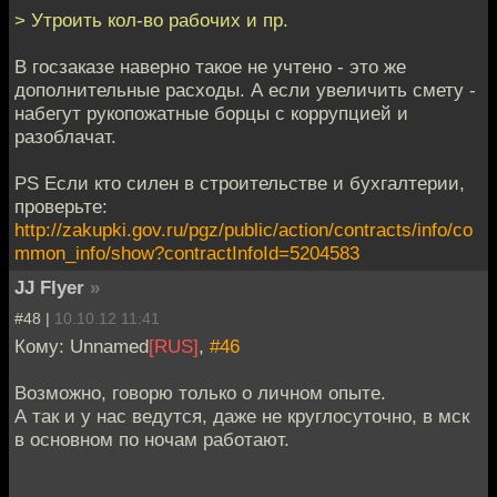
> Утроить кол-во рабочих и пр.
В госзаказе наверно такое не учтено - это же
дополнительные расходы. А если увеличить смету -
набегут рукопожатные борцы с коррупцией и
разоблачат.
PS Если кто силен в строительстве и бухгалтерии,
проверьте:
http://zakupki.gov.ru/pgz/public/action/contracts/info/co
mmon_info/show?contractInfoId=5204583
JJ Flyer
»
#48 |
10.10.12 11:41
Кому: Unnamed
[RUS]
,
#46
Возможно, говорю только о личном опыте.
А так и у нас ведутся, даже не круглосуточно, в мск
в основном по ночам работают.