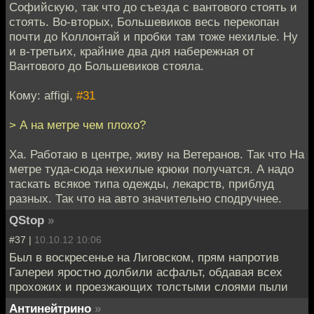
Софийскую, так что до съезда с вантового стоять и
стоять. Во-вторых, Большевиков весь перекопан
почти до Коллонтай и пробки там тоже нехилые. Ну
и в-третьих, крайние два дня набережная от
Вантового до Большевиков стояла.
Кому: affigi,
#31
> А на метре чем плохо?
Ха. Работаю в центре, живу на Ветеранов. Так что На
метре туда-сюда нехилые крюки получатся. А надо
таскать всякое типа одежды, лекарств, приблуд
разных. Так что на авто значительно сподручнее.
QStop
»
#37 |
10.10.12 10:06
Был в воскресенье на Лиговском, прям напротив
Галереи яростно долбили асфальт, обдавая всех
прохожих и проезжающих толстыми слоями пыли
Антинейтрино
»