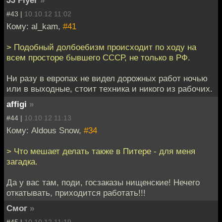
#43 |
10.10.12 11:02
Кому: al_kam,
#41
> Подобный долбоебизм происходит по ходу на
всем просторе бывшего СССР, не только в РФ.
Ни разу в европах не видел дорожных работ ночью
или в выходные, стоит техника и никого из рабочих.
affigi
»
#44 |
10.10.12 11:13
Кому: Aldous Snow,
#34
> Что мешает делать также в Питере - для меня
загадка.
Да у вас там, поди, госзаказы нищенские! Нечего
откатывать, приходится работать!!!
Смог
»
#45 |
10.10.12 11:19