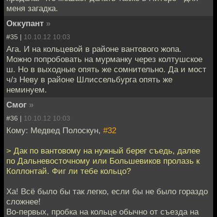
меня загадка.
Оккупант
»
#35 |
10.10.12 10:03
Ага. И на кольцевой в районе вантового жопа.
Можно попробовать на мурманку через колтушское
ш. Но в выходные опять же сомнительно. Да и мост
ч/з Неву в районе Шлиссельбурга опять же
неминуем.
Смог
»
#36 |
10.10.12 10:03
Кому: Медвед Полоскун,
#32
> Дак по вантовому на нужный берег съедь, далее
по Дальневосточному или Большевиков пролазь к
Коллонтай. Фиг ли тебе кольцо?
Ха! Всё было бы так легко, если бы не было гораздо
сложнее!
Во-первых, пробка на кольце обычно от съезда на