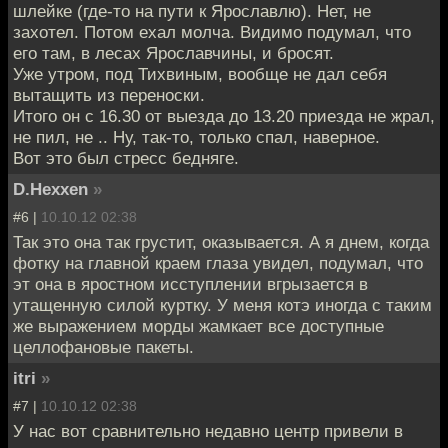
шлейке (где-то на пути к Ярославлю). Нет, не
захотел. Потом ехал молча. Видимо подумал, что
его там, в лесах Ярославчины, и бросят.
Уже утром, под Тихвиным, вообще не дал себя
вытащить из переноски.
Итого он с 16.30 от выезда до 13.20 приезда не жрал,
не пил, не .. Ну, так-то, только спал, наверное.
Вот это был стресс бедняге.
D.Hexxen
»
#6 |
10.10.12 02:38
Так это она так грустит, оказывается. А я днем, когда
фотку на главной краем глаза увидел, подумал, что
эт она в яростном исступлении вгрызается в
утащенную силой куртку. У меня котэ иногда с таким
же выражением морды жамкает все доступные
целлофановые пакеты.
itri
»
#7 |
10.10.12 02:38
У нас вот сравнительно недавно центр привели в