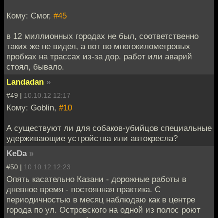
Кому: Смог,
#45
в 12 миллионных городах не был, соответственно
таких же не видел, а вот во многокилометровых
пробках на трассах из-за дор. работ или аварий
стоял, бывало.
Landadan
»
#49 |
10.10.12 12:17
Кому: Goblin,
#10
А существуют ли для собаков-убийцов специальные
удерживающие устройства или автокресла?
KeDa
»
#50 |
10.10.12 12:23
Опять касательно Казани - дорожные работы в
дневное время - постоянная практика. С
периодичностью в месяц наблюдаю как в центре
города по ул. Островского на одной из полос роют