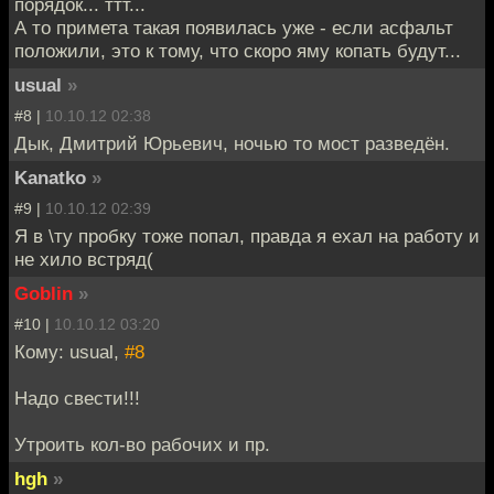
порядок... ттт...
А то примета такая появилась уже - если асфальт
положили, это к тому, что скоро яму копать будут...
usual
»
#8 |
10.10.12 02:38
Дык, Дмитрий Юрьевич, ночью то мост разведён.
Kanatko
»
#9 |
10.10.12 02:39
Я в \ту пробку тоже попал, правда я ехал на работу и
не хило встряд(
Goblin
»
#10 |
10.10.12 03:20
Кому: usual,
#8
Надо свести!!!
Утроить кол-во рабочих и пр.
hgh
»