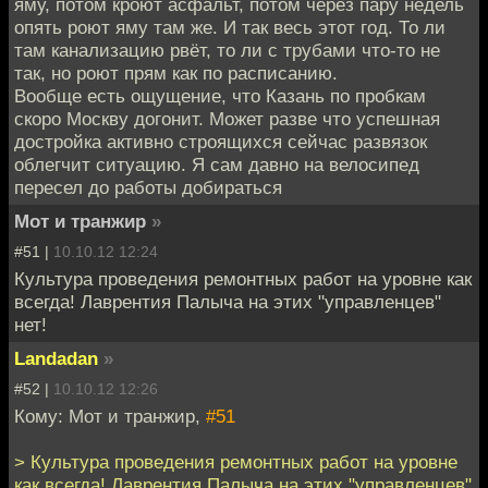
яму, потом кроют асфальт, потом через пару недель
опять роют яму там же. И так весь этот год. То ли
там канализацию рвёт, то ли с трубами что-то не
так, но роют прям как по расписанию.
Вообще есть ощущение, что Казань по пробкам
скоро Москву догонит. Может разве что успешная
достройка активно строящихся сейчас развязок
облегчит ситуацию. Я сам давно на велосипед
пересел до работы добираться
Мот и транжир
»
#51 |
10.10.12 12:24
Культура проведения ремонтных работ на уровне как
всегда! Лаврентия Палыча на этих "управленцев"
нет!
Landadan
»
#52 |
10.10.12 12:26
Кому: Мот и транжир,
#51
> Культура проведения ремонтных работ на уровне
как всегда! Лаврентия Палыча на этих "управленцев"