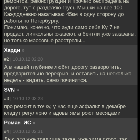
ремонтов, реконструкций и прочего беспредела на
дороге, тут с разделяю грусь Мышки на все 100.
Каждодневно накатываю 45км в одну сторону до
работы по Петербургу.
Понимаю, конечно, что ауди само себе Ку 7 не
продаст, линкольны ржавеют, а бентли уже заказаны,
но только массовые расстрелы...
Харди
»
#2 |
10.10.12 02:20
А в нашей глубинке любят дорогу разворотить,
предварительно перекрыв, и оставить на несколько
недель - видать, само починится.
SVN
»
#3 |
10.10.12 02:23
про ремонт в точку, у нас еще асфальт в декабре
кладут регулярно и адовы ямы роют месяцами
Роман_ИС
»
#4 |
10.10.12 02:31
Дык, это уже традиция такая, уже зима скоро, так