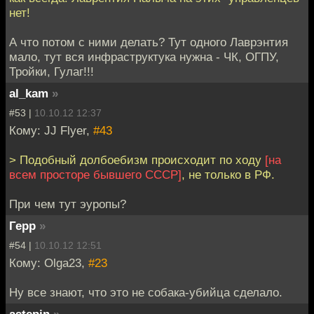
нет!
А что потом с ними делать? Тут одного Лаврэнтия
мало, тут вся инфраструктука нужна - ЧК, ОГПУ,
Тройки, Гулаг!!!
al_kam
»
#53 |
10.10.12 12:37
Кому: JJ Flyer,
#43
> Подобный долбоебизм происходит по ходу
[на
всем просторе бывшего СССР]
, не только в РФ.
При чем тут эуропы?
Герр
»
#54 |
10.10.12 12:51
Кому: Olga23,
#23
Ну все знают, что это не собака-убийца сделало.