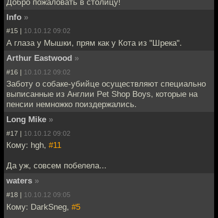
Добро пожаловать в столицу!
Info
»
#15 |
10.10.12 09:02
А глаза у Мышки, прям как у Кота из "Шрека".
Arthur Eastwood
»
#16 |
10.10.12 09:02
Заботу о собаке-убийце осуществляют специально
выписанные из Англии Pet Shop Boys, которые на
пенсии немножко поиздержались.
Long Mike
»
#17 |
10.10.12 09:02
Кому: hgh,
#11
Да уж, совсем побелела...
waters
»
#18 |
10.10.12 09:05
Кому: DarkSneg,
#5