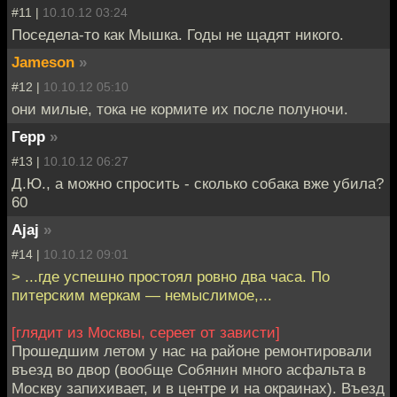
#11 |
10.10.12 03:24
Поседела-то как Мышка. Годы не щадят никого.
Jameson
»
#12 |
10.10.12 05:10
они милые, тока не кормите их после полуночи.
Герр
»
#13 |
10.10.12 06:27
Д.Ю., а можно спросить - сколько собака вже убила?
60
Ajaj
»
#14 |
10.10.12 09:01
> ...где успешно простоял ровно два часа. По
питерским меркам — немыслимое,...
[глядит из Москвы, сереет от зависти]
Прошедшим летом у нас на районе ремонтировали
въезд во двор (вообще Собянин много асфальта в
Москву запихивает, и в центре и на окраинах). Въезд