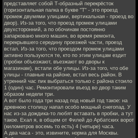
представляет собой Т-образный перекрёсток
(горизонтальная палка в букве "Т" - это проезд
промеж двумями улицами, вертикальная - проезд во
двор). Из-за того, что проезд промеж улицами
двухсторонний, а по обочинам постоянно
запарковано много машин, во время ремонта,
перекрывшего середину проезжей части, проезд
встал. Из-за того, что проездом промеж улицами
активно пользуются те, кто по этим улицам ездит
(пробки объезжают, въезжают во дворы к
магазинам), встали обе улицы. Из-за того, что обе
улицы - главные на районе, встал весь район. В
утренний час пик выбраться только с района стоило
1 (один) час. Ремонтировали въезд во двор таким
образом недели три.
А вот было года три назад под новый год такое: на
древнюю столицу напал особо мощный снегопад. У
нас из-за дождика-то любят вставать в пробки, а тут
такое. Ехал я, в общем от Филей до Арбатских ворот
(километров восемь то есть) 4 (четыре) часа.
А два часа - это, извините, норма для Москвы.