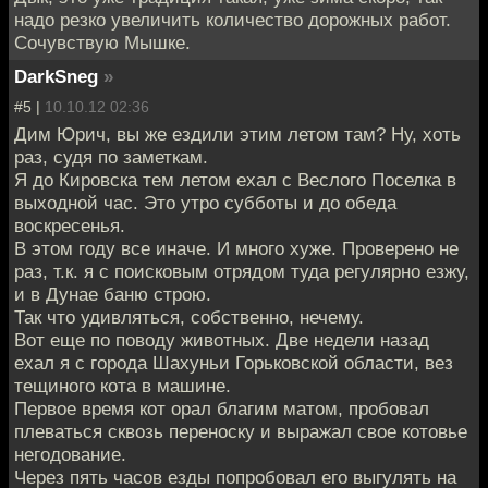
надо резко увеличить количество дорожных работ.
Сочувствую Мышке.
DarkSneg
»
#5 |
10.10.12 02:36
Дим Юрич, вы же ездили этим летом там? Ну, хоть
раз, судя по заметкам.
Я до Кировска тем летом ехал с Веслого Поселка в
выходной час. Это утро субботы и до обеда
воскресенья.
В этом году все иначе. И много хуже. Проверено не
раз, т.к. я с поисковым отрядом туда регулярно езжу,
и в Дунае баню строю.
Так что удивляться, собственно, нечему.
Вот еще по поводу животных. Две недели назад
ехал я с города Шахуньи Горьковской области, вез
тещиного кота в машине.
Первое время кот орал благим матом, пробовал
плеваться сквозь переноску и выражал свое котовье
негодование.
Через пять часов езды попробовал его выгулять на