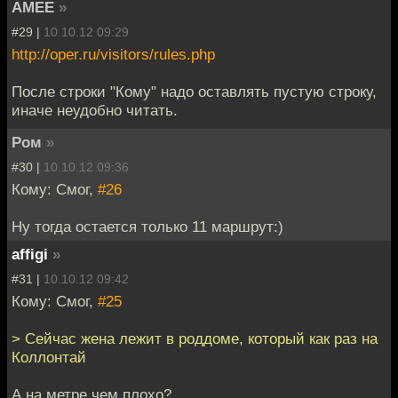
AMEE
»
#29 |
10.10.12 09:29
http://oper.ru/visitors/rules.php
После строки "Кому" надо оставлять пустую строку,
иначе неудобно читать.
Ром
»
#30 |
10.10.12 09:36
Кому: Смог,
#26
Ну тогда остается только 11 маршрут:)
affigi
»
#31 |
10.10.12 09:42
Кому: Смог,
#25
> Сейчас жена лежит в роддоме, который как раз на
Коллонтай
А на метре чем плохо?