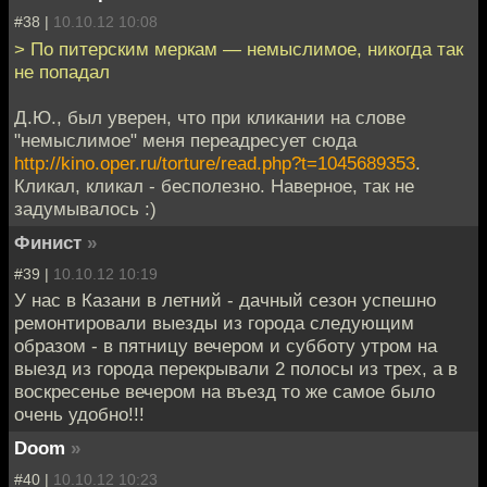
#38 |
10.10.12 10:08
> По питерским меркам — немыслимое, никогда так
не попадал
Д.Ю., был уверен, что при кликании на слове
"немыслимое" меня переадресует сюда
http://kino.oper.ru/torture/read.php?t=1045689353
.
Кликал, кликал - бесполезно. Наверное, так не
задумывалось :)
Финист
»
#39 |
10.10.12 10:19
У нас в Казани в летний - дачный сезон успешно
ремонтировали выезды из города следующим
образом - в пятницу вечером и субботу утром на
выезд из города перекрывали 2 полосы из трех, а в
воскресенье вечером на въезд то же самое было
очень удобно!!!
Doom
»
#40 |
10.10.12 10:23