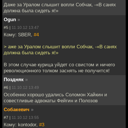
Даже за Уралом слышит вопли Собчак, -«В санях
должна была сидеть я!»
Ogun
»
#5 |
11.10.12 13:47
Кому: SBER,
#4
> аже за Уралом слышит вопли Собчак, -«В санях
должна была сидеть я!»
В этом случае курица уйдет со свистом и ничего
революционного толком заснять не получится!
Поздняк
»
#6 |
11.10.12 13:49
Особенно хорошо удались Соломон Хайкин и
совестливые адвокаты Фейгин и Полозов
Собакевич
»
#7 |
11.10.12 13:55
Кому: kontodor,
#3