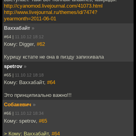
http://cyanomod.livejournal.com/41073.html
http://www.livejournal.ru/themes/id/7474?
yearmonth=2011-06-01
Ваххабайт
»
#64 |
11.10.12 18:12
Кому: Digger,
#62
Курицу кстате не она в пизду запихивала
spetrov
»
#65 |
11.10.12 18:18
Кому: Ваххабайт,
#64
Это принципиально важно!!!
Собакевич
»
#66 |
11.10.12 18:34
Кому: spetrov,
#65
> Кому: Ваххабайт,
#64