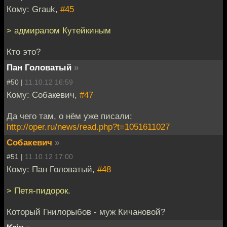
Кому: Grauk,
#45
> адмиралом Кутейкиным
Кто это?
Пан Головатый
»
#50 |
11.10.12 16:59
Кому: Собакевич,
#47
Да чего там, о нём уже писали:
http://oper.ru/news/read.php?t=1051611027
Собакевич
»
#51 |
11.10.12 17:00
Кому: Пан Головатый,
#48
> Петя-пидорок.
Который Гнилорыбов - муж Кичановой?