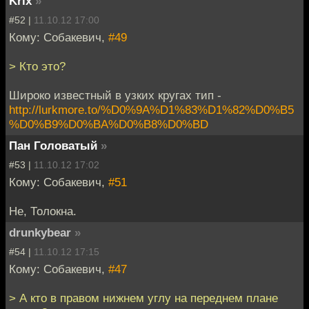
Krix
»
#52 |
11.10.12 17:00
Кому: Собакевич,
#49
> Кто это?
Широко известный в узких кругах тип -
http://lurkmore.to/%D0%9A%D1%83%D1%82%D0%B5
%D0%B9%D0%BA%D0%B8%D0%BD
Пан Головатый
»
#53 |
11.10.12 17:02
Кому: Собакевич,
#51
Не, Толокна.
drunkybear
»
#54 |
11.10.12 17:15
Кому: Собакевич,
#47
> А кто в правом нижнем углу на переднем плане