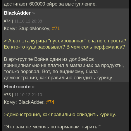
достигают 600000 ойро за выступление.
BlackAdder
»
#74 |
11.10.12 20:38
Кому: StupidMonkey,
#71
> А вот эта курица "пуссированная" она не с проста?
Ее кто-то куда засовывал? В чем соль перфоманса?
В арт-группе Война один из долбоебов
принципиально не платил в магазинах за продукты,
только воровал. Вот, по-видимому, была
демонстрация, как правильно спиздить курицу.
Electrocute
»
#75 |
11.10.12 21:10
Кому: BlackAdder,
#74
>демонстрация, как правильно спиздить курицу.
"Это вам не мелочь по карманам тырить!"