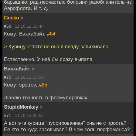
барышню, рад несчастью боярыни разоблачитель из
Аэрофлота. И т. д.
Gecko
»
#69 |
11.10.12 18:44
Кому: Ваххабайт,
#64
> Курицу кстате не она в пизду запихивала
Естественно. У неё бы сразу выпала.
Ваххабайт
»
#70 |
11.10.12 19:50
Кому: spetrov,
#65
Люблю точность в формулировках
StupidMonkey
»
#71 |
11.10.12 20:02
А вот эта курица "пуссированная" она не с проста?
Ее кто-то куда засовывал? В чем соль перфоманса?