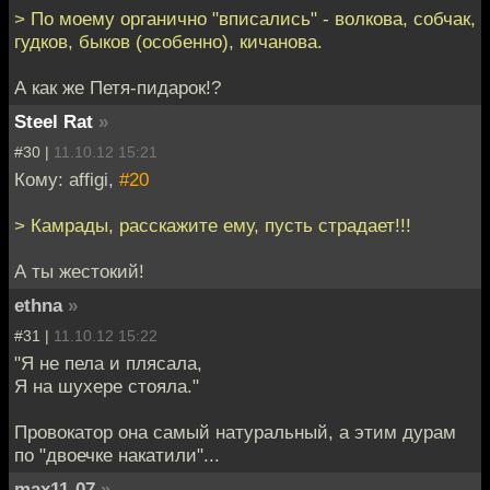
> По моему органично "вписались" - волкова, собчак,
гудков, быков (особенно), кичанова.
А как же Петя-пидарок!?
Steel Rat
»
#30 |
11.10.12 15:21
Кому: affigi,
#20
> Камрады, расскажите ему, пусть страдает!!!
А ты жестокий!
ethna
»
#31 |
11.10.12 15:22
"Я не пела и плясала,
Я на шухере стояла."
Провокатор она самый натуральный, а этим дурам
по "двоечке накатили"...
max11-07
»