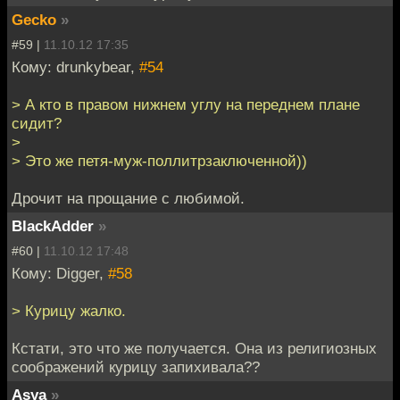
Gecko
»
#59 |
11.10.12 17:35
Кому: drunkybear,
#54
> А кто в правом нижнем углу на переднем плане
сидит?
>
> Это же петя-муж-поллитрзаключенной))
Дрочит на прощание с любимой.
BlackAdder
»
#60 |
11.10.12 17:48
Кому: Digger,
#58
> Курицу жалко.
Кстати, это что же получается. Она из религиозных
соображений курицу запихивала??
Asya
»