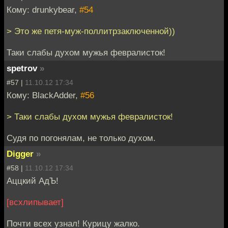
Кому: drunkybear,
#54
> Это же петя-муж-поллитрзаключенной))
Таки слабы духом мужья февралисток!
spetrov
»
#57 |
11.10.12 17:34
Кому: BlackAdder,
#56
> Таки слабы духом мужья февралисток!
Судя по погонялам, не только духом.
Digger
»
#58 |
11.10.12 17:34
Аццкий АдЪ!
[всхлипывает]
Почти всех узнал! Курицу жалко.