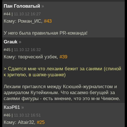
Пан Головатый
»
#44 |
11.10.12 16:27
Кому: Роман_ИС,
#43
У него была правильная PR-команда!
Grauk
»
#45 |
11.10.12 16:32
Кому: творческий узбек,
#39
> Сдается мне что лехаим бежит за санями (спиной
к зрителю, в шапке-ушанке)
Лехаим притаился между Ксюшей-журналистом и
адмиралом Кутейкиным. Что касаемо бегущей за
санями фигуры - есть мнение, что это м-м Чикконе.
КаэР61
»
#46 |
11.10.12 16:51
Кому: Altair32,
#25