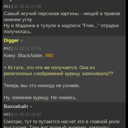
#61 |
11.10.12 17:50
Самый жгучий персонаж картины - нищий в правом
нижнем углу.
Ну и Мадонна в тулупе и надписи "Free..." отрадно
получилась.
Digger
»
#62 |
11.10.12 17:59
Кому: BlackAdder,
#60
> Кстати, это что же получается. Она из
религиозных соображений курицу запихивала??
Теперь мы это никогда не узнаем.
Ну, помянем курицу. Не чокаясь.
Ваххабайт
»
#63 |
11.10.12 18:12
Смотрю, тут to путаются насчет кто в главной роли
выступает. Таки вот полный анамнез, камрады: