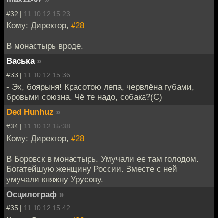
#32 |
11.10.12 15:23
Кому: Директор,
#28
В монастырь вроде.
Васька
»
#33 |
11.10.12 15:36
- Эх, боярыня! Красотою лепа, червлёна губами,
бровьми союзна. Чё те надо, собака?(С)
Ded Hunhuz
»
#34 |
11.10.12 15:38
Кому: Директор,
#28
В Боровск в монастырь. Умучали ее там голодом.
Богатейшую женщину России. Вместе с ней
умучали княжну Урусову.
Осцилограф
»
#35 |
11.10.12 15:42