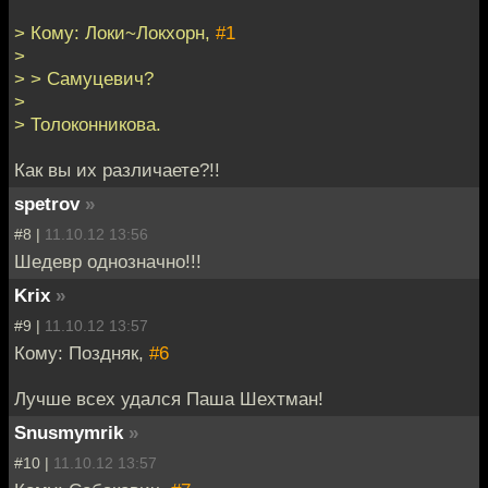
> Кому: Локи~Локхорн,
#1
>
> > Самуцевич?
>
> Толоконникова.
Как вы их различаете?!!
spetrov
»
#8 |
11.10.12 13:56
Шедевр однозначно!!!
Krix
»
#9 |
11.10.12 13:57
Кому: Поздняк,
#6
Лучше всех удался Паша Шехтман!
Snusmymrik
»
#10 |
11.10.12 13:57