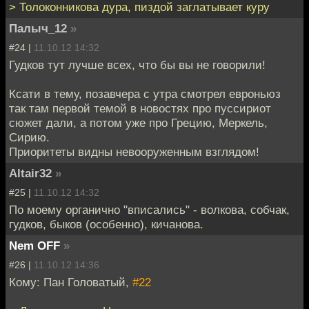
> Толоконникова дура, пиздой заглатывает куру
Палыч_12
»
#24 |
11.10.12 14:32
Гудков тут лучше всех, что бы вы не говорили!
Ксати в тему, позавчера с утра смотрел евроньюз
так там первой темой в новостях про пуссириот
сюжет дали, а потом уже про Грецию, Меркель,
Сирию.
Приоритеты видны невооруженным взглядом!
Altair32
»
#25 |
11.10.12 14:32
По моему органично "вписались" - волкова, собчак,
гудков, быков (особенно), кичанова.
Nem OFF
»
#26 |
11.10.12 14:36
Кому: Пан Головатый,
#22