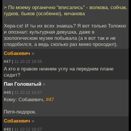
> По моему органично "вписались" - волкова, собчак,
гудков, быков (особенно), кичанова
Хера-се! И ты их всех знаешь? Я вот только Толокно
и опознал: культурная девушка, даже в
зоологическом музее побывала (а я вот так и не
сподобился, а ведь сколько раз мимо проходил).
Собакевич
»
#47 |
11.10.12 16:55
А кто в правом нижнем углу на переднем плане
сидит?
Пан Головатый
»
#48 |
11.10.12 16:57
Кому: Собакевич,
#47
Петя-пидорок.
Собакевич
»
#49 |
11.10.12 16:57