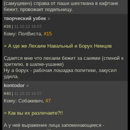
(самуцевич) справа от паши шехтмана в кафтане
бежит, провожает подельницу.
творческий узбек
»
#39 |
11.10.12 16:07
Кому: ПолВиста,
#15
> А где же Лехаим Навальный и Борух Немцов
Сдается мне что лехаим бежит за санями (спиной к
зрителю, в шапке-ушанке)
Ну а борух - рабочая лошадка политики, закусил
удила.
kontodor
»
#40 |
11.10.12 16:07
Кому: Собакевич,
#7
> Как вы их различаете?!!
А у неё выражение лица запоминающееся -