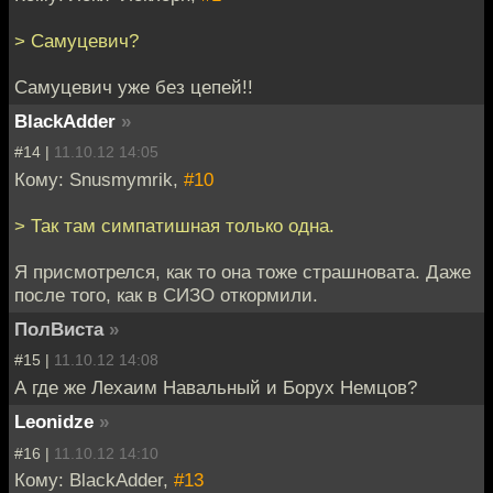
> Самуцевич?
Самуцевич уже без цепей!!
BlackAdder
»
#14 |
11.10.12 14:05
Кому: Snusmymrik,
#10
> Так там симпатишная только одна.
Я присмотрелся, как то она тоже страшновата. Даже
после того, как в СИЗО откормили.
ПолВиста
»
#15 |
11.10.12 14:08
А где же Лехаим Навальный и Борух Немцов?
Leonidze
»
#16 |
11.10.12 14:10
Кому: BlackAdder,
#13