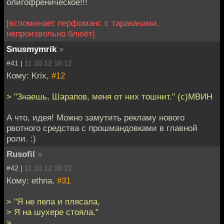
олигофреническое!!!
[вспоминает перфоманс с тараканами,
непроизвольно блюёт]
Snusmymrik
»
#41 |
11.10.12 16:12
Кому: Krix,
#12
> "Знаешь, Шарапов, меня от них тошнит." (с)МВИН
А что, идея! Можно замутить рекламу нового
рвотного средства с прошмандовками в главной
роли. :)
Rusofil
»
#42 |
11.10.12 16:22
Кому: ethna,
#31
> "Я не пела и плясала,
> Я на шухере стояла."
>