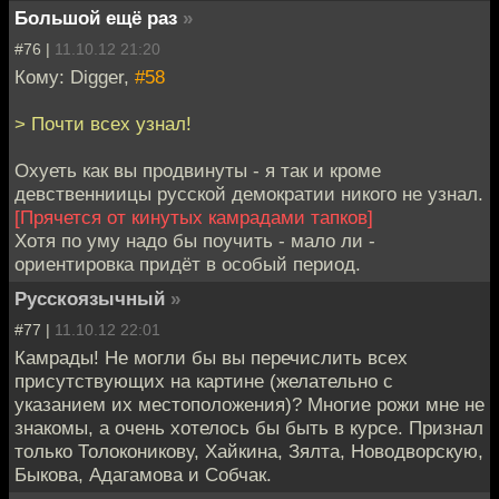
Большой ещё раз
»
#76 |
11.10.12 21:20
Кому: Digger,
#58
> Почти всех узнал!
Охуеть как вы продвинуты - я так и кроме
девственниицы русской демократии никого не узнал.
[Прячется от кинутых камрадами тапков]
Хотя по уму надо бы поучить - мало ли -
ориентировка придёт в особый период.
Русскоязычный
»
#77 |
11.10.12 22:01
Камрады! Не могли бы вы перечислить всех
присутствующих на картине (желательно с
указанием их местоположения)? Многие рожи мне не
знакомы, а очень хотелось бы быть в курсе. Признал
только Толоконикову, Хайкина, Зялта, Новодворскую,
Быкова, Адагамова и Собчак.