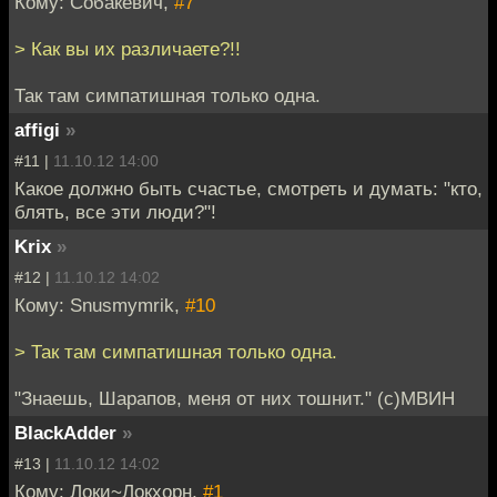
Кому: Собакевич,
#7
> Как вы их различаете?!!
Так там симпатишная только одна.
affigi
»
#11 |
11.10.12 14:00
Какое должно быть счастье, смотреть и думать: "кто,
блять, все эти люди?"!
Krix
»
#12 |
11.10.12 14:02
Кому: Snusmymrik,
#10
> Так там симпатишная только одна.
"Знаешь, Шарапов, меня от них тошнит." (с)МВИН
BlackAdder
»
#13 |
11.10.12 14:02
Кому: Локи~Локхорн,
#1