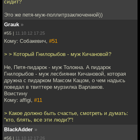
сидит?
Это же петя-муж-поллитрзаключенной))
Grauk
»
#55 |
11.10.12 17:25
Кому: Собакевич,
#51
> > Который Гнилорыбов - муж Кичановой?
Не, Петя-пидарок - муж Толокна. А пидарок
Гнилорыбов - муж лесбиянки Кичановой, которая
дружна с пидарком Максом Кацом, о чем надысь
поведал в твиттере мурзилка Варламов.
Воистину
Кому: affigi,
#11
> Какое должно быть счастье, смотреть и думать:
"кто, блять, все эти люди?"!
BlackAdder
»
#56 |
11.10.12 17:26