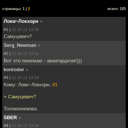
cтраницы: 1 |
2
всего: 105
Локи~Локхорн
»
#1 |
11.10.12 13:30
Самуцевич?
Serg_Newman
»
#2 |
11.10.12 13:31
Вот это понимаю - авангардизм!)))
kontodor
»
#3 |
11.10.12 13:34
Кому: Локи~Локхорн,
#1
> Самуцевич?
Толоконникова.
SBER
»
#4 |
11.10.12 13:34