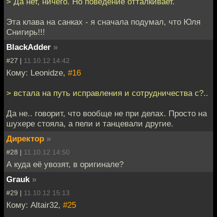
> Да нет, ничего. Но поведение отталкивает.
Эта клава на санках - я сначала подумал, что Юля
Снигирь!!!
BlackAdder
»
#27 |
11.10.12 14:42
Кому: Leonidze,
#16
> встала на путь исправления и сотрудничества с?..
Да не.. говорит, что вообще не при делах. Просто на
шухере стояла, а пели и танцевали другие.
Директор
»
#28 |
11.10.12 14:50
А куда её увозят, в оригинале?
Grauk
»
#29 |
11.10.12 15:13
Кому: Altair32,
#25