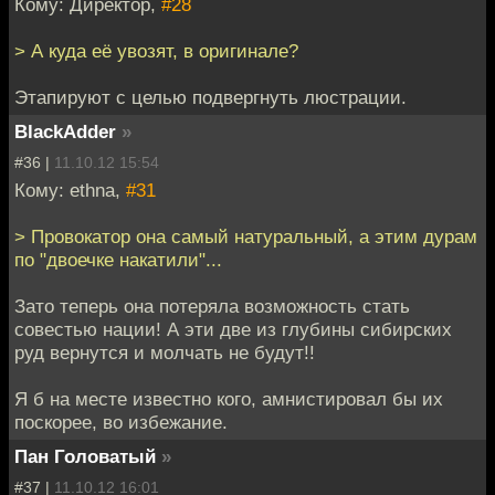
Кому: Директор,
#28
> А куда её увозят, в оригинале?
Этапируют с целью подвергнуть люстрации.
BlackAdder
»
#36 |
11.10.12 15:54
Кому: ethna,
#31
> Провокатор она самый натуральный, а этим дурам
по "двоечке накатили"...
Зато теперь она потеряла возможность стать
совестью нации! А эти две из глубины сибирских
руд вернутся и молчать не будут!!
Я б на месте известно кого, амнистировал бы их
поскорее, во избежание.
Пан Головатый
»
#37 |
11.10.12 16:01