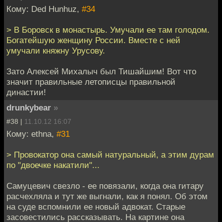
Кому: Ded Hunhuz,
#34
> В Боровск в монастырь. Умучали ее там голодом.
Богатейшую женщину России. Вместе с ней
умучали княжну Урусову.
Зато Алексей Михалыч был Тишайшим! Вот что
значит правильные летописцы правильной
династии!
drunkybear
»
#38 |
11.10.12 16:07
Кому: ethna,
#31
> Провокатор она самый натуральный, а этим дурам
по "двоечке накатили"...
Самуцевич свезло - ее повязали, когда она гитару
расчехляла и тут же выгнали, как я понял. Об этом
на суде вспомнили ее новый адвокат. Старые
засовестились рассказывать. На картине она