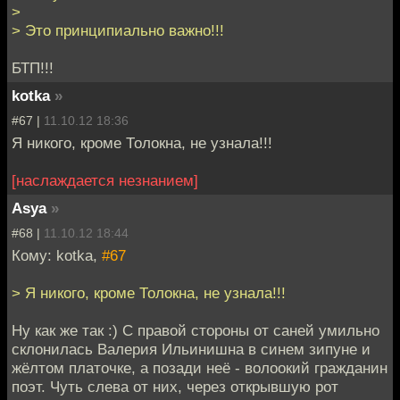
>
> Это принципиально важно!!!
БТП!!!
kotka
»
#67 |
11.10.12 18:36
Я никого, кроме Толокна, не узнала!!!
[наслаждается незнанием]
Asya
»
#68 |
11.10.12 18:44
Кому: kotka,
#67
> Я никого, кроме Толокна, не узнала!!!
Ну как же так :) С правой стороны от саней умильно
склонилась Валерия Ильинишна в синем зипуне и
жёлтом платочке, а позади неё - волоокий гражданин
поэт. Чуть слева от них, через открывшую рот