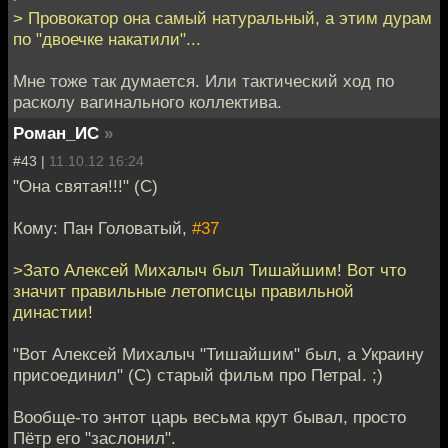
> Провокатор она самый натуральный, а этим дурам
по "двоечке накатили"...
Мне тоже так думается. Или тактический ход по
расколу вагинального коллектива.
Роман_ИС
»
#43 |
11.10.12 16:24
"Она святая!!!" (С)
Кому: Пан Головатый,
#37
>Зато Алексей Михалыч был Тишайшим! Вот что
значит правильные летописцы правильной
династии!
"Вот Алексей Михалыч "Тишайшим" был, а Украину
присоединил" (С) старый фильм про ПетраI. ;)
Вообще-то энтот царь весьма крут бывал, просто
Пётр его "заслонил".