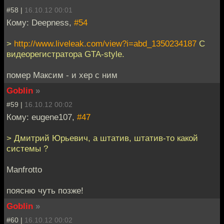
#58 |
16.10.12 00:01
Кому: Deepness,
#54
>
http://www.liveleak.com/view?i=abd_1350234187
C
видеорегистратора GTA-style.
помер Максим - и хер с ним
Goblin
»
#59 |
16.10.12 00:02
Кому: eugene107,
#47
> Дмитрий Юрьевич, а штатив, штатив-то какой
системы ?
Manfrotto
поясню чуть позже!
Goblin
»
#60 |
16.10.12 00:02