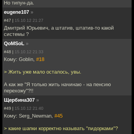
Но типун-да.
eugene107
»
#47 |
15.10.12 21:27
Дмитрий Юрьевич, а штатив, штатив-то какой
системы ?
QoMSoL
»
#48 |
15.10.12 21:33
Кому: Goblin,
#18
> Жить уже мало осталось, увы.
А как же "Я только жить начинаю - на пенсию
перехожу"?!!
Щербина307
»
#49 |
15.10.12 21:40
Кому: Serg_Newman,
#45
> какие шапки корректно называть "пидорками"?