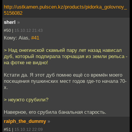
http://ustkamen.pulscen.kz/products/pidorka_golovnoy_
5156082
sherl
»
#50 |
15.10.12 21:43
Кому: Aias,
#41
> Над онегинской скамьей пару лет назад нависал
дуб, который подпирала торчащая из земли рельса -
на фотке не видно!
Кстати да. Я этот дуб помню ещё со времён моего
посещения пушкинских мест годов где-то начала 70-
х.
> неужто срубили?
Наверное, его срубила банальная старость.
ralph_the_dummy
»
#51 |
15.10.12 22:09