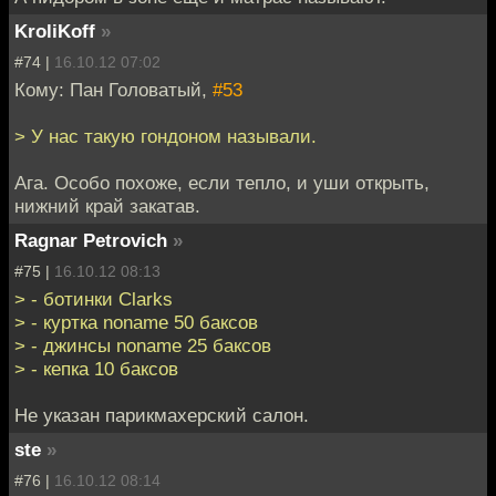
KroliKoff
»
#74 |
16.10.12 07:02
Кому: Пан Головатый,
#53
> У нас такую гондоном называли.
Ага. Особо похоже, если тепло, и уши открыть,
нижний край закатав.
Ragnar Petrovich
»
#75 |
16.10.12 08:13
> - ботинки Clarks
> - куртка noname 50 баксов
> - джинсы noname 25 баксов
> - кепка 10 баксов
Не указан парикмахерский салон.
ste
»
#76 |
16.10.12 08:14