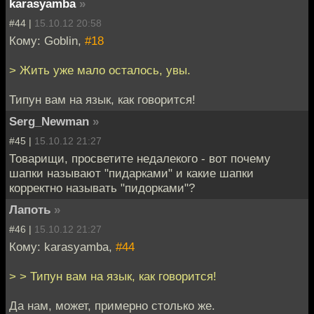
karasyamba
»
#44 |
15.10.12 20:58
Кому: Goblin,
#18
> Жить уже мало осталось, увы.
Типун вам на язык, как говорится!
Serg_Newman
»
#45 |
15.10.12 21:27
Товарищи, просветите недалекого - вот почему
шапки называют "пидарками" и какие шапки
корректно называть "пидорками"?
Лапоть
»
#46 |
15.10.12 21:27
Кому: karasyamba,
#44
> > Типун вам на язык, как говорится!
Да нам, может, примерно столько же.