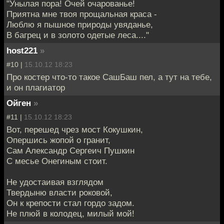
"Унылая пора! Очей очарованье!
Приятна мне твоя прощальная краса -
Люблю я пышное природы увяданье,
В багрец и в золото одетые леса...."
host221
»
#10 |
15.10.12 18:23
Про костер что-то такое СашБаш пел, а тут на тебе,
и он плагиатор
Ойген
»
#11 |
15.10.12 18:23
Вот, перешед чрез мост Кокушкин,
Опершись жопой о гранит,
Сам Александр Сергеич Пушкин
С месье Онегиным стоит.
Не удостаивая взглядом
Твердыню власти роковой,
Он к крепости стал гордо задом.
Не плюй в колодец, милый мой!