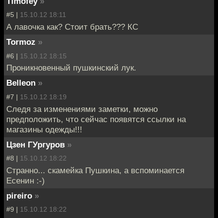
Timofey
»
#5 |
15.10.12 18:11
А лавочка как? Стоит брать??? КС
Tormoz
»
#6 |
15.10.12 18:15
Проникновенный пушкинский лук.
Belleon
»
#7 |
15.10.12 18:19
Следя за изменениями заметки, можно
предположить, что сейчас появятся ссылки на
магазины одежды!!!
Цзен ГУргуров
»
#8 |
15.10.12 18:22
Странно... скамейка Пушкина, а вспоминается
Есенин :-)
pireiro
»
#9 |
15.10.12 18:22