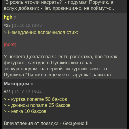
"В рояль что-ли насрать?",- подумал Поручик, а
вслух добавил: -Hет, провинция-с, не поймут-с..
hgh
»
#22 |
15.10.12 18:43
> Немедленно вспомнился стих:
[воет]
У некоего Довлатова С. есть рассказка, про то как
фигурант, халтуря в Пушкинских горах
экскурсоводом, на первой экскурсии заместо
Пушкина "Ты жила еще моя старушка" зачитал.
Мажордом
»
#23 |
15.10.12 18:44
> - куртка noname 50 баксов
> - джинсы noname 25 баксов
> - кепка 10 баксов
Впечатления от поездки - бесценно!!!