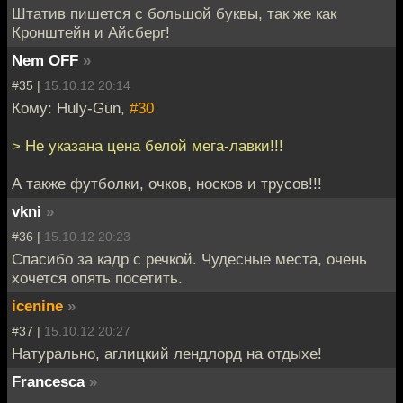
Штатив пишется с большой буквы, так же как
Кронштейн и Айсберг!
Nem OFF
»
#35 |
15.10.12 20:14
Кому: Huly-Gun,
#30
> Не указана цена белой мега-лавки!!!
А также футболки, очков, носков и трусов!!!
vkni
»
#36 |
15.10.12 20:23
Спасибо за кадр с речкой. Чудесные места, очень
хочется опять посетить.
icenine
»
#37 |
15.10.12 20:27
Натурально, аглицкий лендлорд на отдыхе!
Francesca
»