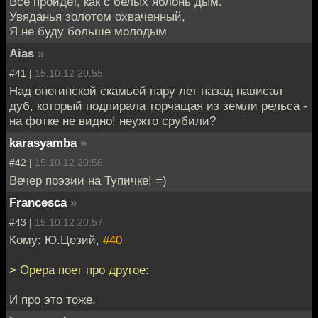
Все пройдет, как с белых яблонь дым.
Увяданья золотом охваченный,
Я не буду больше молодым
Aias
»
#41 |
15.10.12 20:55
Над онегинской скамьей пару лет назад нависал
дуб, который подпирала торчащая из земли рельса -
на фотке не видно! неужто срубили?
karasyamba
»
#42 |
15.10.12 20:56
Вечер поэзии на Тупичке! =)
Francesca
»
#43 |
15.10.12 20:57
Кому: Ю.Цезий,
#40
> Орера поет про другое:
И про это тоже.