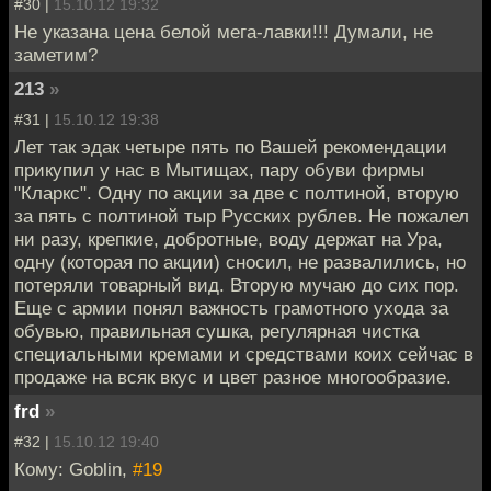
#30 |
15.10.12 19:32
Не указана цена белой мега-лавки!!! Думали, не
заметим?
213
»
#31 |
15.10.12 19:38
Лет так эдак четыре пять по Вашей рекомендации
прикупил у нас в Мытищах, пару обуви фирмы
"Кларкс". Одну по акции за две с полтиной, вторую
за пять с полтиной тыр Русских рублев. Не пожалел
ни разу, крепкие, добротные, воду держат на Ура,
одну (которая по акции) сносил, не развалились, но
потеряли товарный вид. Вторую мучаю до сих пор.
Еще с армии понял важность грамотного ухода за
обувью, правильная сушка, регулярная чистка
специальными кремами и средствами коих сейчас в
продаже на всяк вкус и цвет разное многообразие.
frd
»
#32 |
15.10.12 19:40
Кому: Goblin,
#19