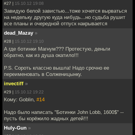
#27 |
15.10.12 19:08
Завидую белой завистью...тоже хочется вырваться
на недельку другую куда нибудь...но судьба рушит
все планы и очередной отпуск накрывается
dead_Mazay
»
#28 |
15.10.12 19:10
А где ботинки Магнум??? Протестую, деньги
обратно, как из душа окатило!!!
P.S. Сороть классно вышла! Надо срочно ее
переименовать в Солженицынку.
invectiff
»
#29 |
15.10.12 19:22
Кому: Goblin,
#14
Надо было написать "Ботинки John Lobb, 1600$" --
пусть бы корёжило жадных детей!!!
Huly-Gun
»