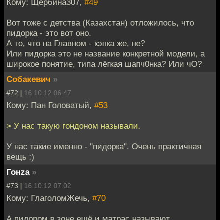
Кому: Щербина307,
#49
Вот тоже с детства (Казахстан) отложилось, что
пидорка - это вот оно.
А то, что на Главном - кэпка же, не?
Или пидорка это не название конкретной модели, а
широкое понятие, типа лёгкая шапч0нка? Или чО?
Собакевич
»
#72 |
16.10.12 06:47
Кому: Пан Головатый,
#53
> У нас такую гондоном называли.
У нас такие именно - "пидорка". Очень практичная
вещь :)
Гонzа
»
#73 |
16.10.12 07:02
Кому: ГлаголомЖечь,
#70
А пидором в зоне ещё и матрас называют.