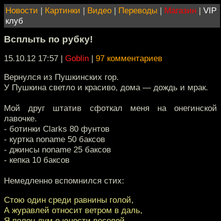
Новости
|
Картинки
|
Видео
|
Переводы
|
Магазин
|
VIP
клуб
Всплыть по рубку!
15.10.12 17:57
|
Goblin
|
97 комментариев
Вернулся из Пушкинских гор.
У Пушкина светло и красиво, дома — дождь и мрак.
Мой друг штатив сфоткал меня на онегинской
лавочке.
- ботинки Clarks 80 фунтов
- куртка noname 50 баксов
- джинсы noname 25 баксов
- кепка 10 баксов
Немедленно вспомнился стих:
Стою один среди равнины голой,
А журавлей относит ветром в даль,
Я полон дум о юности веселой,