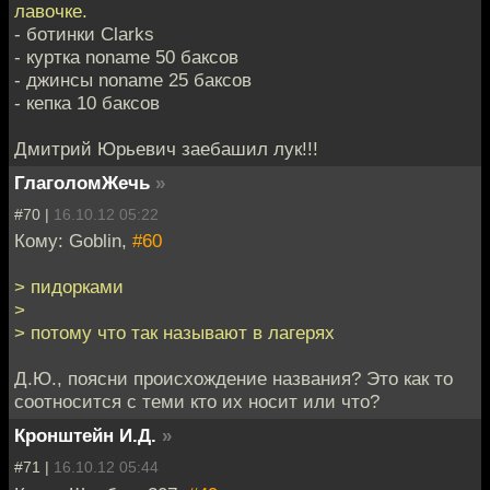
лавочке.
- ботинки Clarks
- куртка noname 50 баксов
- джинсы noname 25 баксов
- кепка 10 баксов
Дмитрий Юрьевич заебашил лук!!!
ГлаголомЖечь
»
#70 |
16.10.12 05:22
Кому: Goblin,
#60
> пидорками
>
> потому что так называют в лагерях
Д.Ю., поясни происхождение названия? Это как то
соотносится с теми кто их носит или что?
Кронштейн И.Д.
»
#71 |
16.10.12 05:44