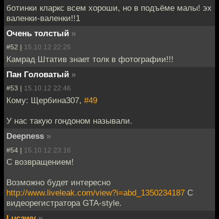
ботинки кларкс всем хороши, но в подъёме малы! эх
валенки-валенки!!1
Очень толстый
»
#52 |
15.10.12 22:25
Камрад Штатив знает толк в фотографии!!!
Пан Головатый
»
#53 |
15.10.12 22:46
Кому: Щербина307,
#49
У нас такую гондоном называли.
Deepness
»
#54 |
15.10.12 23:16
C возвращением!
Возможно будет интересно
http://www.liveleak.com/view?i=abd_1350234187
C
видеорегистратора GTA-style.
Lucawy
»