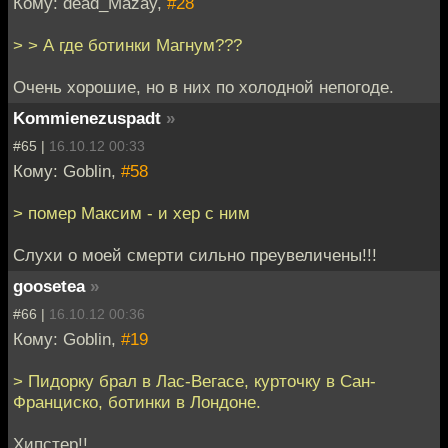
Кому: dead_Mazay,
#28
> > А где ботинки Магнум???
Очень хорошие, но в них по холодной непогоде.
Kommienezuspadt
»
#65 |
16.10.12 00:33
Кому: Goblin,
#58
> помер Максим - и хер с ним
Cлухи о моей смерти сильно преувеличены!!!
goosetea
»
#66 |
16.10.12 00:36
Кому: Goblin,
#19
> Пидорку брал в Лас-Вегасе, курточку в Сан-
Франциско, ботинки в Лондоне.
Хипстер!!