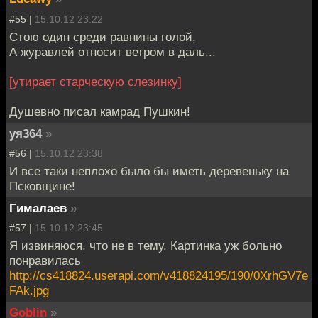
#55 |
15.10.12 23:22
Стою один среди равнины голой,
А журавлей относит ветром в даль...
[утирает старческую слезинку]
Душевно писал камрад Пушкин!
уя364
»
#56 |
15.10.12 23:38
И все таки неплохо было бы иметь деревеньку на
Псковщине!
Гималаев
»
#57 |
15.10.12 23:45
Я извиняюся, что не в тему. Картинка уж больно
понравилась
http://cs418824.userapi.com/v418824195/190/0XrhGV7e
FAk.jpg
Goblin
»