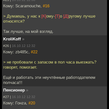
Кому: Scaramouche,
#16
> Думаешь, у нас к
[К]
ому-
[Т]
о
[Д]
ругому лучше
относятся?
Так лучше, на мой взгляд.
KroliKoff
»
#26 |
16.10.12 12:32
Кому: zb485c,
#22
> не пробовали с запасом в пол часа выезжать?
говорят, помогает.
Ещё и работать эти неучтённые работодателем
полчаса!!!
Пенсионер
»
#27 |
16.10.12 12:32
Кому: Гонzа,
#20