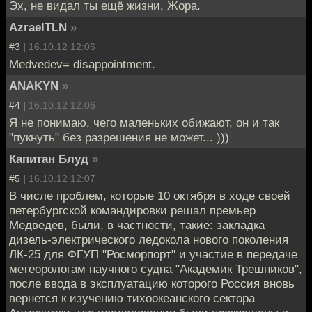
Эх, не видал ты ещё жизни, Жора.
AzraelTLN
»
#3 |
16.10.12 12:06
Medvedev= disappointment.
ANAKYN
»
#4 |
16.10.12 12:06
Я не понимаю, чего маленьких обижают, он и так
"пукнуть" без разрешения не может... )))
Капитан Блуд
»
#5 |
16.10.12 12:07
В числе проблем, которые 10 октября в ходе своей
петербургской командировки решал премьер
Медведев, были, в частности, такие: закладка
дизель-электрического ледокола нового поколения
ЛК-25 для ФГУП "Росморпорт" и участие в передаче
метеорологам научного судна "Академик Трешников",
после ввода в эксплуатацию которого Россия вновь
вернется к изучению тихоокеанского сектора