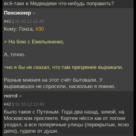
всё-таки в Медведеве что-нибудь поправить?
Пенсионер
»
#41 |
16.10.12 12:40
Кому: Гонzа,
#30
> На бою с Емельяненко,
А, точно.
>но я бы не сказал, что там презрение выражали.
Разные мнения на этот счёт бытовали. У
выражавших не спросили, насколько я помню.
norrd
»
#42 |
16.10.12 12:40
Было такое с Путиным. Года два назад, зимой, на
Московском проспекте. Кортеж нёсся как от погони
уходил, а все поперечные улицы (перекрытые, ясно
дело), гудели от души.