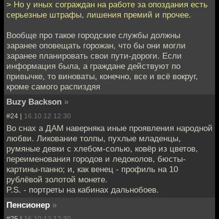
> Но у иных сограждан на работе за опоздания есть
серьезные штрафы, лишения премий и прочее.
Вообще про такое городские службы должны
заранее оповещать горожан, что бы они могли
заранее планировать свои пути-дороги. Если
информация была, а граждане действуют по
привычке, то виноваты, конечно, все и всё вокруг,
кроме самого распиздяя
Buzy Backson
»
#24 |
16.10.12 12:30
Во снах а ДАМ наверняка иные проявления народной
любви. Ликование толпы, пухлые младенцы,
румяные девки с хлебом-солью, ковёр из цветов,
переименования городов и ледоколов, бюсты-
картины-панно; и, как венец - профиль на 10
рублёвой золотой монете.
P.S. - портреты на кабинах дальнобоев.
Пенсионер
»
#25 |
16.10.12 12:30