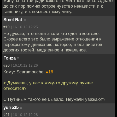
минуты на три ради какого-то местного чина. Однако
до сих пор помню острое чувство ненависти и к
гаишнику, и к неизвестному чину.
Steel Rat
»
#19 |
16.10.12 12:25
Не думаю, что люди знали кто едет в кортеже.
Скорее всего это было выражение отношения к
перекрытому движению, которое, и без визитов
дорогих гостей, медленное и печальное.
Гонzа
»
#20 |
16.10.12 12:26
Кому: Scaramouche,
#16
> Думаешь, у нас к кому-то другому лучше
относятся?
С Путиным такого не бывало. Неужели уважают?
yuri535
»
#21 |
16.10.12 12:28