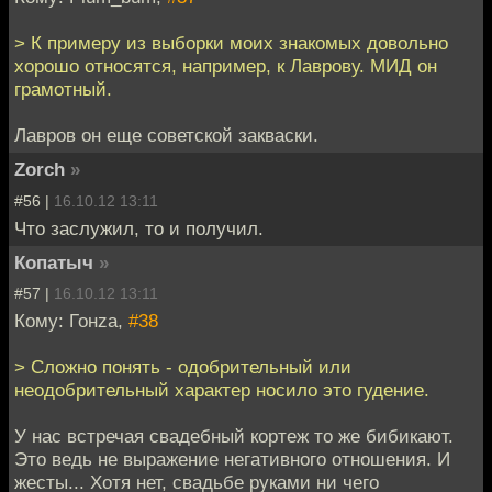
> К примеру из выборки моих знакомых довольно
хорошо относятся, например, к Лаврову. МИД он
грамотный.
Лавров он еще советской закваски.
Zorch
»
#56 |
16.10.12 13:11
Что заслужил, то и получил.
Копатыч
»
#57 |
16.10.12 13:11
Кому: Гонzа,
#38
> Сложно понять - одобрительный или
неодобрительный характер носило это гудение.
У нас встречая свадебный кортеж то же бибикают.
Это ведь не выражение негативного отношения. И
жесты... Хотя нет, свадьбе руками ни чего