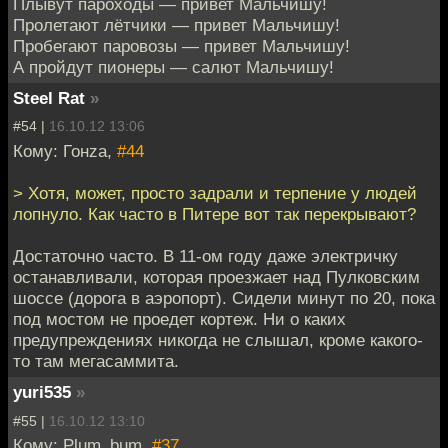
Плывут пароходы — привет Мальчишу!
Пролетают лётчики — привет Мальчишу!
Пробегают паровозы — привет Мальчишу!
А пройдут пионеры — салют Мальчишу!
Steel Rat
»
#54 |
16.10.12 13:06
Кому: Гонzа,
#44
> Хотя, может, просто задрали и терпение у людей
лопнуло. Как часто в Питере вот так перекрывают?
Достаточно часто. В 11-ом году даже электричку
останавливали, которая проезжает над Пулковским
шоссе (дорога в аэропорт). Сидели минут по 20, пока
под мостом не проедет кортеж. Ни о каких
предупреждениях никогда не слышал, кроме какого-
то там мегасаммита.
yuri535
»
#55 |
16.10.12 13:10
Кому: Plum_bum,
#37