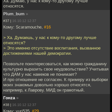
Ха. Думаю, у нас к кому-то другому лучше
относятся.
Plum_bum
»
#37 |
16.10.12 12:37
Кому: Scaramouche,
#16
> Ха. Думаешь, у нас к кому-то другому лучше
относятся?
> Это именно отсутствие воспитания, вызванное
достижениями нашей демократии.
Позвольте поинтересоваться, как можно гражданину
культурно выразить свое неудовольствие? Учитывая
что ДАМ у нас намеков не понимает?
И про отношение не согласен. К примеру из выборки
моих знакомых довольно хорошо относятся,
например, к Лаврову. МИД он грамотный.
Гонzа
»
#38 |
16.10.12 12:37
Кому: yuri535,
#29