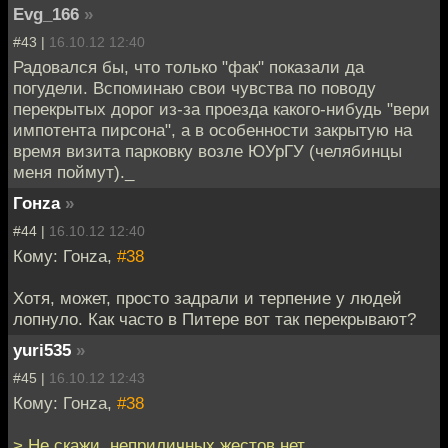
Evg_166
»
#43 |
16.10.12 12:40
Радовался бы, что только "фак" показали да
погудели. Вспоминаю свои чувства по поводу
перекрытых дорог из-за проезда какого-нибудь "вери
импотента пирсона", а в особенности закрытую на
время визита парковку возле ЮУрГУ (челябинцы
меня поймут)._
Гонzа
»
#44 |
16.10.12 12:40
Кому: Гонzа,
#38
Хотя, может, просто задрали и терпение у людей
лопнуло. Как часто в Питере вот так перекрывают?
yuri535
»
#45 |
16.10.12 12:43
Кому: Гонzа,
#38
> Не скажи, неприличных жестов нет.