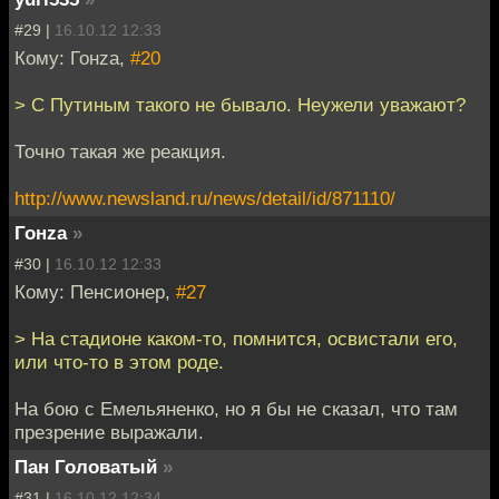
#29 |
16.10.12 12:33
Кому: Гонzа,
#20
> С Путиным такого не бывало. Неужели уважают?
Точно такая же реакция.
http://www.newsland.ru/news/detail/id/871110/
Гонzа
»
#30 |
16.10.12 12:33
Кому: Пенсионер,
#27
> На стадионе каком-то, помнится, освистали его,
или что-то в этом роде.
На бою с Емельяненко, но я бы не сказал, что там
презрение выражали.
Пан Головатый
»
#31 |
16.10.12 12:34