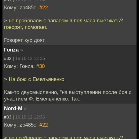
Кому: zb485c,
#22
> не пробовали с запасом в пол часа выезжать?
говорят, помогает.
Говорят кур доят.
Гонzа
»
#32 |
16.10.12 12:35
Кому: Гонzа,
#30
> На бою с Емельяненко
Как-то двусмысленно, "на выступлении после боя с
участием Ф. Емельяненко. Так.
Nord-M
»
#33 |
16.10.12 12:36
Кому: zb485c,
#22
> не пробовали с запасом в пол часа выезжать?