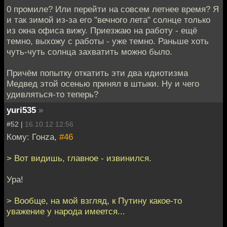
0 промиле? Или перейти на совсем летнее время? Я
и так зимой из-за его "вечного лета" солнце только
из окна офиса вижу. Приезжаю на работу - ещё
темно, выхожу с работы - уже темно. Раньше хоть
чуть-чуть солнца захватить можно было.
Причём попытку откатить эти два идиотизма
Медвед этой осенью принял в штыки. Ну и чего
удивляться-то теперь?
yuri535
»
#52 |
16.10.12 12:56
Кому: Гонzа,
#46
> Вот видишь, главное - извинился.
Ура!
> Вообще, на мой взгляд, к Путину какое-то
уважение у народа имеется...