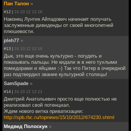
Пан Талон
»
#12 |
16.10.12 12:16
Наконец Лунтик Айпадович начинает получать
заслуженные дивиденды от своей многолетней
плюшевости.
pleh77
»
#13 |
16.10.12 12:16
Дык, это еще очень культурно - погудеть и
показывать пальцы. Не кидали ж в него тухлыми
помидорами и яйцами :-) Так что Питер в очередной
раз подтвердил звание культурной столицы!
SamSpade
»
#14 |
16.10.12 12:21
Дмитрий Анатольевич просто еще полностью не
реализовал свой потенциал.
Ждем нового витка приватизации:
http://spb.rbc.ru/topnews/15/10/2012/674230.shtml
Медвед Полоскун
»