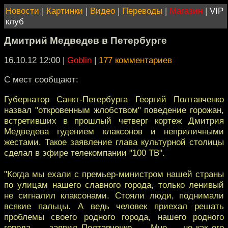
Новости
|
Картинки
|
Видео
|
Переводы
|
Магазин
|
VIP
клуб
Дмитрий Медведев в Петербурге
16.10.12 12:00
|
Goblin
|
177 комментариев
С мест сообщают:
Губернатор Санкт-Петербурга Георгий Полтавченко
назвал "откровенным жлобством" поведение горожан,
встретивших в прошлый четверг кортеж Дмитрия
Медведева гудением клаксонов и неприличными
жестами. Такое заявление глава культурной столицы
сделал в эфире телекомпании "100 ТВ".
"Когда мы ехали с премьер-министром нашей страны
по улицам нашего славного города, только ленивый
не сигналил клаксонами. Стояли люди, поднимали
всякие пальцы. А ведь человек приехал решать
проблемы своего родного города, нашего родного
города, — заявил Полтавченко. — Мне — не как его