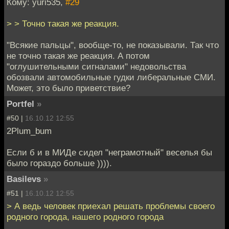
Кому: yuri535,
#29
> > Точно такая же реакция.
"Всякие пальцы", вообще-то, не показывали. Так что
не точно такая же реакция. А потом
"оглушительными сигналами" недовольства
обозвали автомобильные гудки либеральные СМИ.
Может, это было приветствие?
Portfel
»
#50 |
16.10.12 12:55
2Plum_bum
Если б и в МИДе сидел "неграмотный" веселья бы
было гораздо больше )))).
Basilevs
»
#51 |
16.10.12 12:55
> А ведь человек приехал решать проблемы своего
родного города, нашего родного города