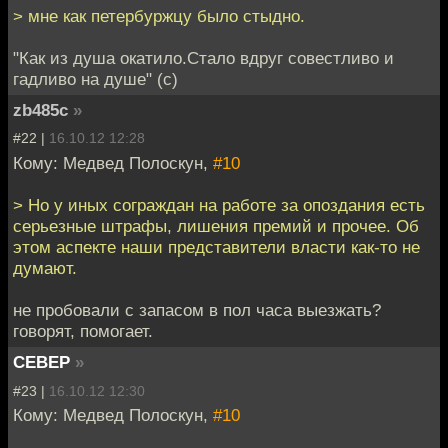
> мне как петербуржцу было стыдно.
"Как из душа окатило.Стало вдруг совестливо и
гадливо на душе" (c)
zb485c
»
#22 |
16.10.12 12:28
Кому: Медвед Полоскун,
#10
> Но у иных сограждан на работе за опоздания есть
серьезные штрафы, лишения премий и прочее. Об
этом аспекте наши представители власти как-то не
думают.
не пробовали с запасом в пол часа выезжать?
говорят, помогает.
CEBEP
»
#23 |
16.10.12 12:30
Кому: Медвед Полоскун,
#10