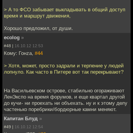
> А то ФСО забывает выкладывать в общий доступ
время и маршрут движения,
Хорошо предложил, от души.
ecolog
»
#48 |
16.10.12 12:53
Кому: Гонzа,
#44
> Хотя, может, просто задрали и терпение у людей
лопнуло. Как часто в Питере вот так перекрывают?
На Васильевском острове, стабильно огораживают
ЛенЭкспо на время форумов, и еще квартал другой
до кучи- ни проехать ни объехать. ну и к этому делу
частенько поребрики/бордюрные камни меняют.
Капитан Блуд
»
#49 |
16.10.12 12:54