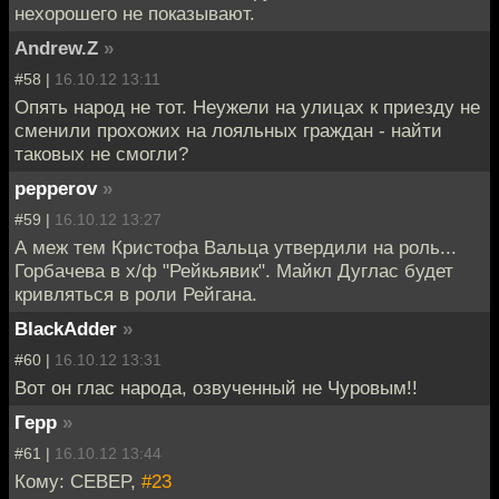
нехорошего не показывают.
Andrew.Z
»
#58 |
16.10.12 13:11
Опять народ не тот. Неужели на улицах к приезду не
сменили прохожих на лояльных граждан - найти
таковых не смогли?
pepperov
»
#59 |
16.10.12 13:27
А меж тем Кристофа Вальца утвердили на роль...
Горбачева в х/ф "Рейкьявик". Майкл Дуглас будет
кривляться в роли Рейгана.
BlackAdder
»
#60 |
16.10.12 13:31
Вот он глас народа, озвученный не Чуровым!!
Герр
»
#61 |
16.10.12 13:44
Кому: CEBEP,
#23