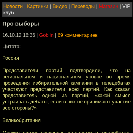
Новости
|
Картинки
|
Видео
|
Переводы
|
Магазин
|
VIP
клуб
Про выборы
16.10.12 16:36
|
Goblin
|
69 комментариев
Цитата:
Россия
Представители партий подтвердили, что на
региональном и национальном уровне во время
проведения избирательной кампании в теледебатах
участвуют представители всех партий. Как сказал
представитель одной из партий, «какой смысл
устраивать дебаты, если в них не принимают участие
все стороны?»
Великобритания
Мелкие партии исключены из участия в теледебатах.