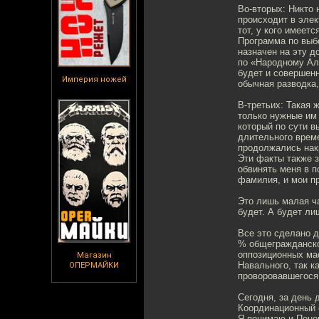
Во-вторых: Никто 
происходит в элек
тот, у кого имеет
Программа по выб
назначен на эту д
по «Народному Аль
будет и совершенн
Империя ножей
обычная разводка,
В-третьих: Такая 
только нужные им
который по сути в
длительного време
продолжались нак
Эти факты также 
обвинять меня в п
фамилия, и мои пр
Это лишь малая ч
будет. А будет ли
Все это сделано д
% общегражданско
оппозиционных мас
Магазин
Навального, так к
ОПЕРМАЙКИ
проворовавшегося 
Сегодня, за день 
Координационный с
Я понимаю и Поном