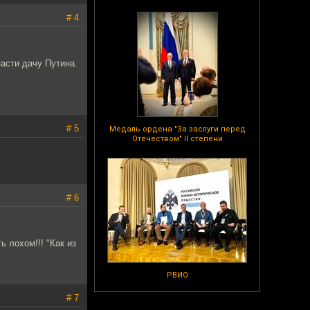
# 4
пасти дачу Путина.
# 5
Медаль ордена "За заслуги перед
Отечеством" II степени
# 6
 лохом!!! "Как из
РВИО
# 7