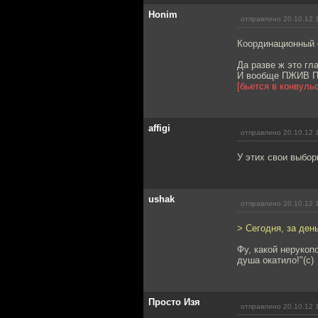
Honim
отправлено 20.10.12 
Координационный 
Да разве ж это гл
И вообще ПЖИВ П
[бьется в конвуль
affigi
отправлено 20.10.12 
У этих свои выбо
ushak
отправлено 20.10.12 
> Сегодня, за ден
Фу, какой нерукоп
душа окатило!"(с)
Просто Изя
отправлено 20.10.12 