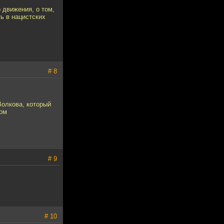
 движения, о том,
ь в нацистских
# 8
Волкова, который
ом
# 9
# 10