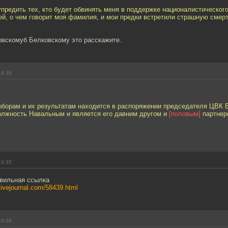
предить тех, кто будет обвинять меня в поддержке националистического
рей, о чем говорит моя фамилия, и мои предки встретили страшную смерт
скомуб Белковскому это расскажите.
16:30
ыборам и их результатам находится в распоряжении председателя ЦВК 
должность Навальным и является его давним другом и
[половым]
партнер
16:35
вильная ссылка
.livejournal.com/58439.html
16:36