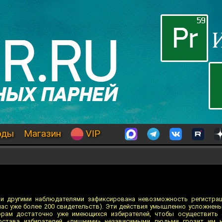
оды
Магазин
VIP
и другими наблюдателями зафиксирована невозможность регистрац
йчас уже более 200 свидетельств). Эти действия умышленно усложнены
торам достаточно уже имеющихся избирателей, чтобы осуществить
состава избирателей «лишними» независимыми людьми грозит им 