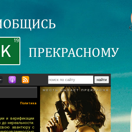
Политика
ии и верификации
 до нереальности.
 свою авантюру с
неуправляемостью