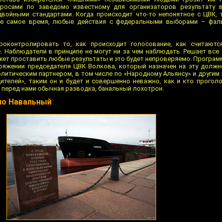
росами по заведомо известному для организаторов результату 
войными стандартами. Когда происходит что-то непонятное с ЦВК, 
же самое время, любые действия с федеральными выборами – фаль
оконтролировать то, как происходит голосование, как считаются 
 Наблюдатели в принципе не могут ни за чем наблюдать. Решает все 
жет проставить любые результаты и это будет непроверяемо. Програм
оряжении председателя ЦВК Волкова, который назначен на эту долж
олитическим партнером, в том числе по «Народному Альянсу» и другим 
ителей», таким он и будет и совершенно неважно, как и кто прогол
, перед нами обычная разводка, банальный лохотрон.
вно Навальный