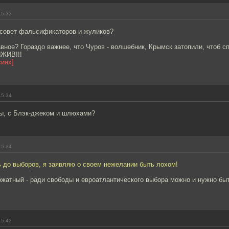
15:33
совет фальсификаторов и жуликов?
авное? Гораздо важнее, что Чуров - волшебник, Крымск затопили, чтоб с
ЖИВ!!!
сиях]
15:34
ры, с Блэк-джеком и шлюхами?
15:34
ь до выборов, я заявляю о своем нежелании быть лохом!
ожатный - ради свободы и евроатлантического выбора можно и нужно быть
15:42