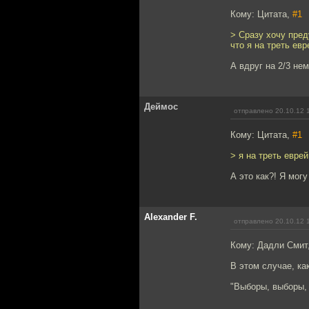
Кому: Цитата,
#1
> Сразу хочу пред
что я на треть ев
А вдруг на 2/3 нем
Деймос
отправлено 20.10.12 
Кому: Цитата,
#1
> я на треть еврей
А это как?! Я могу
Alexander F.
отправлено 20.10.12 
Кому: Дадли Смит
В этом случае, ка
"Выборы, выборы, 