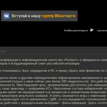
Вступай в нашу
группу ВКонтакте
Goblin рекомендует
заказат
14:58
-конференции в информационном агентстве «Росбалт» я официально заяв
боров в Координационный совет российской оппозиции.
я отказываюсь быть кандидатом в КС и прошу убрать мою фамилию из с
кратно мною и другими наблюдателями зафиксирована невозможность ре
ателей (только у меня сейчас уже более 200 свидетельств). Эти дейс
еальности. Преследуемая цель: организаторам достаточно уже имеющих
ь свою авантюру с «избранием КС». Наполнение состава избирателей «
ьми грозит им неуправляемостью процессом и неприятными вопросами 
ганизаторов результату выборов. И опять начинаются игры с извечным
а происходит что-то непонятное с ЦВК, то это называется «технической 
ые действия с федеральными выборами – фальсификация. Здесь хотел