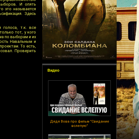
выборов. И опять
то это называется
сификация. Здесь
голоса, т.к. все
только тот, у кого
ма по выборам и их
ность Навальным и
проектам. То есть,
осовал. Проверить
Видео
Дядя Вова про фильм "Свидание
вслепую"