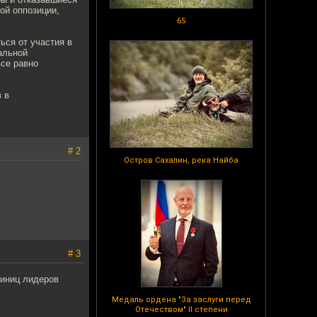
ой оппозиции,
65
ься от участия в
альной
все равно
 в
# 2
Остров Сахалин, река Найба
# 3
тиниц лидеров
Медаль ордена "За заслуги перед
Отечеством" II степени