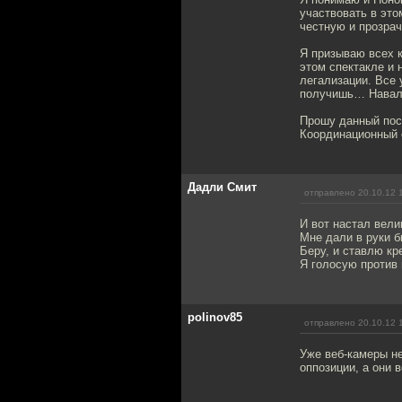
участвовать в это
честную и прозра
Я призываю всех к
этом спектакле и 
легализации. Все 
получишь… Наваль
Прошу данный пос
Координационный 
Дадли Смит
отправлено 20.10.12 
И вот настал вели
Мне дали в руки 
Беру, и ставлю кре
Я голосую против 
polinov85
отправлено 20.10.12 
Уже веб-камеры не
оппозиции, а они