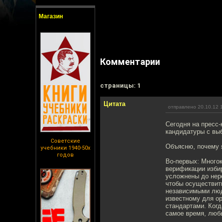
Магазин
Комментарии
cтраницы: 1
Цитата
отправлено 20.10.12 
Сегодня на пресс
кандидатуры с вы
Советские
Объясню, почему 
учебники 1940-50х
годов
Во-первых: Много
верификации избир
усложнены до нер
чтобы осуществит
независимыми люд
известному для ор
стандартами. Когд
самое время, люб