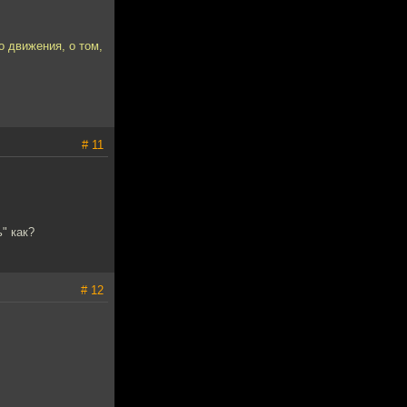
о движения, о том,
# 11
ь" как?
# 12