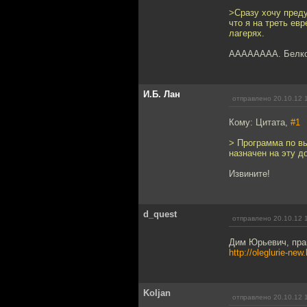
>Сразу хочу преду
что я на треть ев
лагерях.
АААААААА. Белков
И.Б. Лан
отправлено 20.10.12 
Кому: Цитата,
#1
> Программа по в
назначен на эту 
Извините!
d_quest
отправлено 20.10.12 
Дим Юрьевич, пра
http://oleglurie-new
Koljan
отправлено 20.10.12 