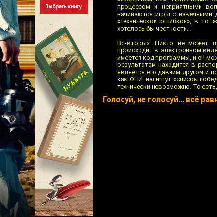
процессом и неприятными воп
начинаются игры с извечными д
«технической ошибкой», в то 
хотелось бы честности…
Во-вторых: Никто не может пр
происходит в электронном виде.
имеется код программы, и он мо
результатам находится в расп
является его давним другом и п
как ОНИ напишут «список побед
технически невозможно. То есть
Голосуй, не голосуй... всё ра