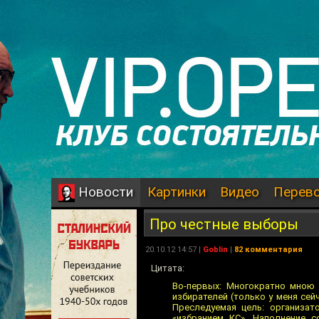
Картинки
Видео
Перев
Новости
Про честные выборы
20.10.12 14:57 |
Goblin
|
82 комментария
Цитата:
Во-первых: Многократно мною 
избирателей (только у меня се
Преследуемая цель: организа
«избранием КС». Наполнение 