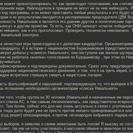
не может проконтролировать то, как происходит голосование, как считают
тронном виде. Наблюдатели в принципе не могут ни за чем наблюдать. 
ся код программы, и он может проставить любые результаты и это будет 
орам и их результатам находится в распоряжении председателя ЦВК Во
олжность Навальным и является его давним другом и политическим парт
янсу» и другим проектам. То есть, как ОНИ напишут «список победителе
о неважно, как и кто проголосовал. Проверить технически невозможно. Т
 банальный лохотрон.
же нечестная игра происходила и с дебатами кандидатов. Организатора
 кандидаты. А в истории с националистом Бурашниковым (представителе
ыиграл дебаты у «самого» Навального, они поступили как мелкие шулер
ни не работала «кнопка» голосования по Бурашникову , при этом по На
ручиваться.
зафиксированы и подтверждены документально. Сразу хочу предупредить
оддержке националистического движения, о том, что я на треть еврей, о
едки встретили страшную смерть в нацистских лагерях.
асть фальсификаций и нарушений, подтверждающих то, что выборов в КС
шь оглашение необходимого организаторам «списка Навального».
ля того, чтобы группа из 30 человек (Навальный и назначенные им перс
го списка КС, и тем самым легализовалась, как представители всеросс
с. Тем более, сейчас это для них очень актуально в связи с уголовным
ак тогда дело будет уже не просто против некоего проворовавшегося или
(суд решит) оппозиционера, а против «всенародно избранного лидера оп
до выборов, я заявляю о своем нежелании быть лохом! Я выхожу из сост
овет, так как не хочу участвовать в массовом обмане и авантюре по вы
арева, и Делягина, и Ясину, и Улицкую, также снявших свои кандидату