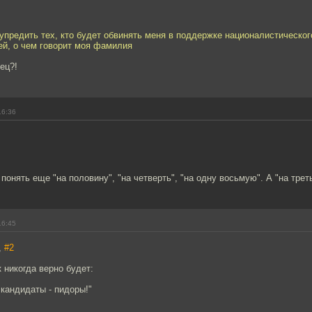
упредить тех, кто будет обвинять меня в поддержке националистическог
рей, о чем говорит моя фамилия
ец?!
16:36
 понять еще "на половину", "на четверть", "на одну восьмую". А "на трет
16:45
,
#2
к никогда верно будет:
кандидаты - пидоры!"