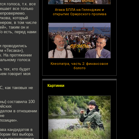
ся голоса, т.к. все
Решает все только
Атака БПЛА на Геленджик и
непроверяемо.
открытие Ормузского пролива
лкова, который
нером, в том числе
й», таким он и
о есть, перед нами
ми проводились
м «Тесака»),
ы. На протяжении
вальному голоса
Клеопатра, часть 2: финансовое
болото
 тех, кто будет
 чем говорит моя
Картинки
, как таковых не
оны) составила 100
ийских
 делом в отношении
 не
позиции».
ава кандидатов в
борам без выбора.
ры и отказавшиеся