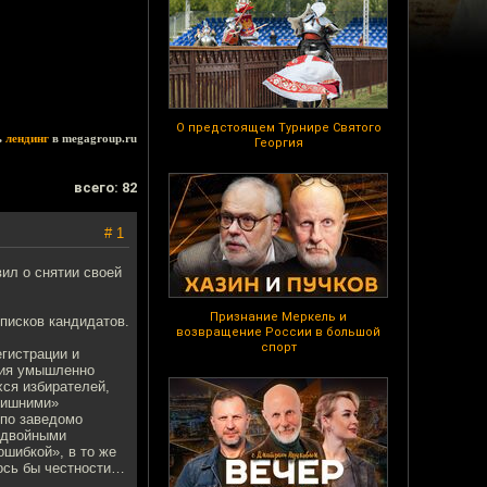
О предстоящем Турнире Святого
ь
лендинг
в megagroup.ru
Георгия
всего: 82
# 1
ил о снятии своей
Признание Меркель и
писков кандидатов.
возвращение России в большой
спорт
гистрации и
твия умышленно
ся избирателей,
лишними»
по заведомо
и двойными
ошибкой», в то же
ось бы честности…