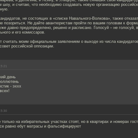
м шоу, и считаю, что необходимо создавать новую организацию российск
чную.
андидатов, не состоящих в «списке Навального-Волкова», также отказат
не позориться. Не дайте авантюристам пройти по вашим головам к форм
уже давно предопределено, решено и расписано. Голосуй – не голосуй, 
ного и его комиссаров.
т считать моим официальным заявлением о выходе из числа кандидатов
совет российской оппозиции.
15:21
кий день
бюллютень
стик - эххх
всех!
15:30
 только на избирательных участках стоят, но в квартирах и номерах гос
 все равно ебут матрасы и фальсифицируют