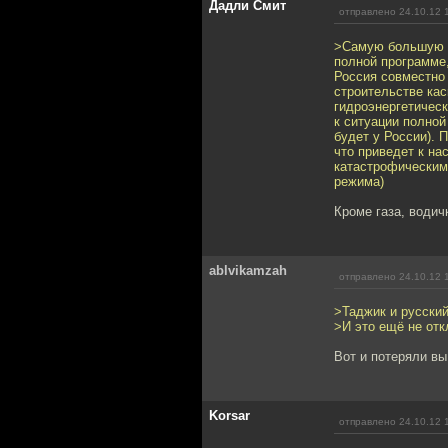
Дадли Смит
отправлено 24.10.12 
>Самую большую г
полной программе,
Россия совместно
строительстве ка
гидроэнергетическ
к ситуации полной
будет у России). 
что приведет к на
катастрофическим
режима)
Кроме газа, водич
ablvikamzah
отправлено 24.10.12 
>Таджик и русский
>И это ещё не отк
Вот и потеряли в
Korsar
отправлено 24.10.12 