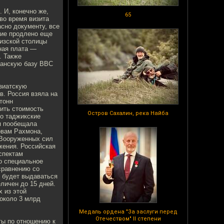
 И, конечно же,
65
во время визита
асно документу, все
ние продлено еще
гизской столицы
ная плата —
. Также
канскую базу ВВС
азиатскую
в. Россия взяла на
тонн
зить стоимость
Остров Сахалин, река Найба
то таджикские
ия пообещала
овам Рахмона,
 Вооруженных сил
жения. Российская
аспектам
о специальное
сравнению со
и будет выдаваться
еличен до 15 дней.
х из этой
 около 3 млрд
Медаль ордена "За заслуги перед
Отечеством" II степени
ты по отношению к