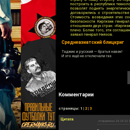
построить в республике технол
позволят поднять энергетичес
договорились о строительстве 
Стоимость возведения этих с
безопасности Киргизии генера
отношениях двух стран. «Киргиз
плечо. Более того, эти соглаше
заявил генерал Ниязов.
Среднеазиатский блицкриг
Таджик и русский — братья навек!
И это ещё не отключали газ.
Комментарии
cтраницы: 1 |
2
|
3
Цитата
отправлено 24.10.12 