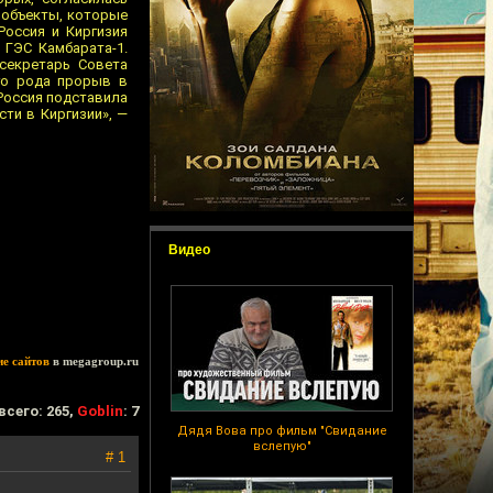
 объекты, которые
Россия и Киргизия
 ГЭС Камбарата-1.
секретарь Совета
го рода прорыв в
 Россия подставила
сти в Киргизии», —
Видео
ие сайтов
в megagroup.ru
всего: 265,
Goblin
: 7
Дядя Вова про фильм "Свидание
вслепую"
# 1