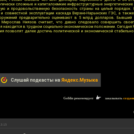
огически сложные и капиталоемкие инфраструктурные энергетические
кую и продовольственную безопасность страны на целый порядок. 
и совместной эксплуатации каскада Верхне-Нарынских ГЭС, а также
ооружений предварительно оценивают в 5 млрд долларов. Бывший 
л Мирослав Ниязов считает, что давно следовало совершить свое
ия находится в трудном социально-экономическом положении. Сегодня
ния позволят далее достичь политической и экономической стабильно
Слушай подкасты на
Яндекс.Музыка
Goblin рекомендует
заказывать
создан
13:15