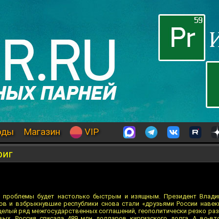
оды
Магазин
VIP
риг
е проблемы будет настолько быстрым и изящным. Президент Влади
в и взбрыкнувшие республики снова стали «друзьями России навеки
целый ряд межгосударственных соглашений, геополитически резко ра
вых, Россия списала 489 млн долларов киргизского долга. А во-вт