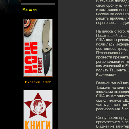
В течение последн
свою орбиту влиян
Магазин
и замыкания военн
несколько осенни
решить проблему л
переговоры сводил
Началось с того, 
Посетивший страну
США полны решимо
появилась информ
состоялось трехд
Первоначально он 
провести презент
региональной инт
коммуникаций в Е
пользу Ташкента.
Каримовым.
Империя ножей
Главной темой виз
Ташкент начали пе
задачами «координ
США из Афганиста
смысл планов США
часть достанется 
реагирования. Час
Сразу после средн
присутствием в ре
Бишкек не заинтер