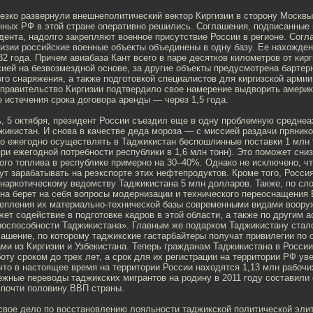
зко развернули внешнеполитический вектор Киргизии в сторону Москвы.
нных РФ в этой стране оперативно решились. Соглашения, подписанные 
дента, надолго закрепляют военное присутствие России в регионе. Согл
изии российские военные объекты объединены в одну базу. Ее нахожде
32 года. Причем авиабаза Кант всего в паре десятков километров от кир
ией на безвозмездной основе, за другие объекты предусмотрена бартер
го снаряжения, а также подготовкой специалистов для киргизской армии
 правительство Киргизии подтвердило свое намерение выдворить амери
 истечения срока договора аренды — через 1,5 года.
, 5 октября, президент России съездил еще в одну проблемную средне
икистан. И снова в качестве деда мороза — с миссией раздачи прянико
во ежегодно осуществлять в Таджикистан беспошлинные поставки 1 млн 
ри ежегодной потребности республики в 1,6 млн тонн). Это поможет сни
ого топлива в республике примерно на 30–40%. Однако не исключено, ч
ут зарабатывать на реэкспорте этих нефтепродуктов. Кроме того, Росс
инаркотическому ведомству Таджикистана 5 млн долларов. Также, по сл
она берет на себя вопросы модернизации и технического переоснащения
репления их материально-технической базы современными видами воору
жет содействие в подготовке кадров в этой области, а также по другим 
носпособности Таджикистана». Главным же подарком Таджикистану стал
ашение, по которому таджикские гастарбайтеры получат привилегии по 
ми из Киргизии и Узбекистана. Теперь гражданам Таджикистана в Росси
оту сроком до трех лет, а срок для их регистрации на территории РФ ув
что в настоящее время на территории России находятся 1,13 млн рабочи
ежные переводы таджикских мигрантов на родину в 2011 году составили
 почти половину ВВП страны.
свое дело по восстановлению лояльности таджикской политической эли