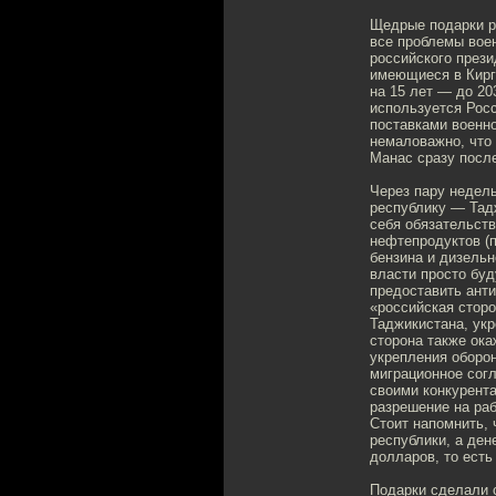
Щедрые подарки ре
все проблемы вое
российского прези
имеющиеся в Кирг
на 15 лет — до 20
используется Росс
поставками военно
немаловажно, что
Манас сразу после
Через пару недель
республику — Тадж
себя обязательст
нефтепродуктов (п
бензина и дизельн
власти просто буд
предоставить ант
«российская стор
Таджикистана, ук
сторона также ока
укрепления оборо
миграционное согл
своими конкурента
разрешение на раб
Стоит напомнить, 
республики, а ден
долларов, то есть
Подарки сделали 