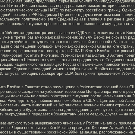
их двух лет Запад предпринял серьезные усилия по «уводу» среднеазиа
ия. В итоге Россия оказалась перед реальным риском потери своих воен
о-стратегического кольца НАТО по периметру российских границ. Однак
х дней президент РФ Владимир Путин всего двумя визитами смог кардин
ояльности политических элит Средней Азии и влияния в регионе в цело
ись к раздаче вкусных пряников, но кое-где пришлось и кнут доставать.
что Узбекистан демонстративно вышел из ОДКБ и стал заигрывать с Ваш
 уже в третий раз американский чиновник Уильям Бернс не скрывал радо
сти углублять сотрудничество в экономической и военной областях…»
ация о размещении большой американской военной базы на юге страны. 
невное турне помощника госсекретаря США Роберта Блэйка по странам 
планировал посетить Киргизию, Узбекистан и Казахстан. В Астане пред
ацию «Нового Шелкового пути» — активно продвигаемого Соединенными 
еграции, нацеленного на изоляцию России от важнейших трансконтинент
вразии. Однако в последний момент график визита Блэйка неожиданно б
 15 августа помощник госсекретаря США был принят президентом Узбек
ита Блэйка в Ташкент стало размещение в Узбекистане военной базы С
реговоры о создании на узбекской территории Центра оперативного реаг
ации действий» на случай обострения ситуации после намеченного на 20
на. Речь идет о крупнейшем военном объекте США в Центральной Азии.
 оставить часть вывозимой из Афганистана военной техники странам р
Узбекистану и будет использована для создания упомянутого Центра оп
ть оборудования передаётся Узбекистану безвозмездно, другая — на вр
еазиатского турне американского чиновника у России начались пробле
гионе. Через несколько дней в Москве президент Киргизии Алмазбек Ата
есован в существовании российской 999-й авиабазы, расположенной на 