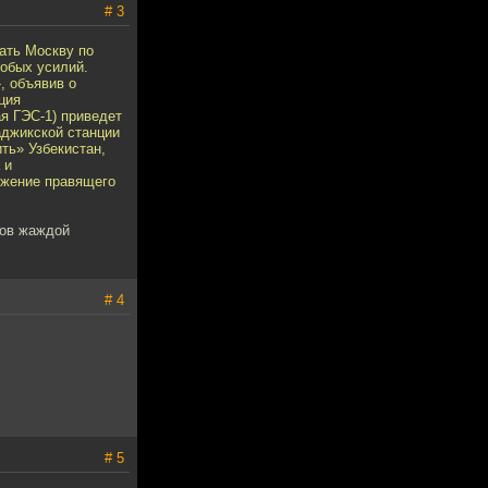
# 3
ать Москву по
собых усилий.
, объявив о
ция
ая ГЭС-1) приведет
аджикской станции
ть» Узбекистан,
 и
ржение правящего
ков жаждой
# 4
# 5