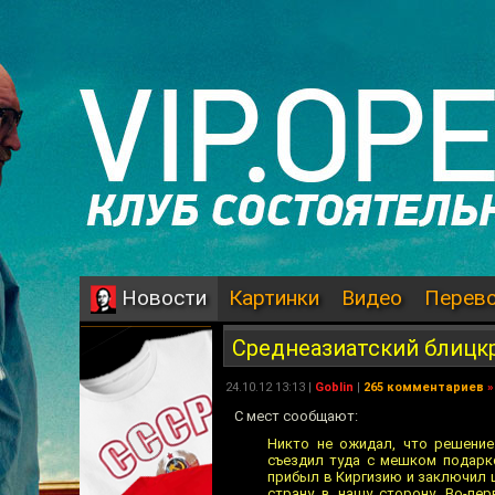
Картинки
Видео
Перев
Новости
Среднеазиатский блицк
24.10.12 13:13 |
Goblin
|
265 комментариев
»
С мест сообщают:
Никто не ожидал, что решени
съездил туда с мешком подарко
прибыл в Киргизию и заключил 
страну в нашу сторону. Во-пер