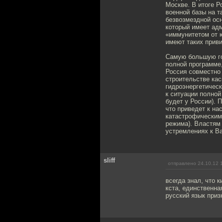
Москве. В итоге 
военной базы на т
безвозмездной осн
который имеет ад
«иммунитетом от 
имеют таких приви
Самую большую го
полной программе,
Россия совместно
строительстве ка
гидроэнергетическ
к ситуации полной
будет у России). 
что приведет к на
катастрофическим
режима). Властям 
устремлениях к Ва
sliff
отправлено 24.10.12 
всегда знал, что 
кста, единственна
русский язык приз