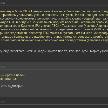
13:19
оловную боль РФ в Центральной Азии — Узбекистан, решившийся пред
 пришлось уламывать уже не пряником, а кнутом. Но так, походя, без о
 со своими союзниками в регионе начала использовать «водный шантаж»
скадов ГЭС в общем с Узбекистаном водном бассейне. Успешная реализа
их проектов в Киргизии (Рогунская ГЭС) и Таджикистане (Камбар-Атинск
 зависимости узбекской экономики от владельцев этих станций (50% в т
При необходимости, оператор ГЭС может в буквальном смысле «обезводи
стоящему голоду всего населения страны, коллапсу сельского хозяйства
 социально-экономическим и политическим последствиям (включая све
ку еще перекрыть можно. Ждем криков про то, как ПалПутин морит узбе
13:21
 — братья навек!
лючали газ.
ы 70% аудитории
13:23