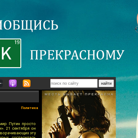
Политика
мир Путин просто
». 21 сентября он
зворачивающих эту
орых, согласилась