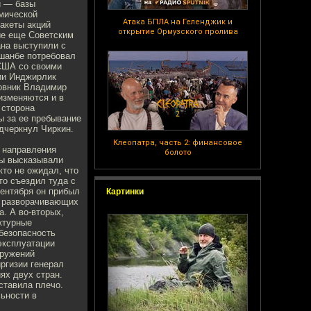
и — базы
смической
Атака БПЛА на Геленджик и
акеты акций
открытие Ормузского пролива
ые еще Советским
на выступили с
шанбе потребовал
 США со своими
ии Инджирлик
ковник Владимир
изменяются и в
 сторона
ы за ее пребывание
одчеркнул Чиркин.
Клеопатра, часть 2: финансовое
о направления
болото
ты высказывали
кто не ожидал, что
о съездил туда с
сентября он прибыл
Картинки
о разворачивающих
а. А во-вторых,
ктурные
безопасность
эксплуатации
оружений
ргизии генерал
ях двух стран.
ставила плечо.
льности в