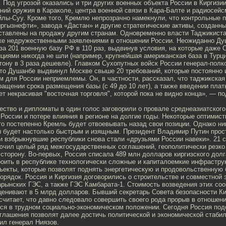
). Под угрозой оказались и три других военных объекта России в Киргизи
ий оружия в Караколе, центра военной связи в Кара-Балте и радиосей
лы-Суу. Кроме того, Кремлю непрозрачно намекнули, что контрольные п
ргызнефти», завода «Дастан» и другие стратегические активы, созданн
ставлены на продажу другим странам. Одновременно власти Таджикиста
же недружественными заявлениями в отношении России. Неожиданно Ду
за 201 военную базу РФ в 110 раз, выдвинув условия, на которые даже
циями никогда не шли (например, крупнейшая американская база в Турц
тону в 3 раза дешевле). Главком Сухопутных войск России генерал-пол
что Душанбе выдвинул Москве свыше 20 требований, которые постоянно 
 для России неприемлемы. Он, в частности, рассказал, что таджикская
ращении срока размещения базы (с 49 до 10 лет), а также введении плат
ет некрасивая "восточная торговля", которой пока не видно конца», — п
ство и дипломаты в один голос заговорили о провале среднеазиатског
России и потере влияния в регионе на долгие годы. Некоторые оптимис
о постепенно Кремль будет отвоевывать назад свои позиции. Однако ни
 будет настолько быстрым и изящным. Президент Владимир Путин прост
 взбрыкнувшие республики снова стали «друзьями России навеки». 21 
лючил целый ряд межгосударственных соглашений, геополитически резк
 сторону. Во-первых, Россия списала 489 млн долларов киргизского долг
роить в республике технологически сложные и капиталоемкие инфрастру
ъекты, которые позволят поднять энергетическую и продовольственную 
орядок. Россия и Киргизия договорились о строительстве и совместной 
арынских ГЭС, а также ГЭС Камбарата-1. Стоимость возведения этих со
ценивают в 5 млрд долларов. Бывший секретарь Совета безопасности Ки
читает, что давно следовало совершить своего рода прорыв в отношени
тся в трудном социально-экономическом положении. Сегодня Россия под
оглашения позволят далее достичь политической и экономической стаби
ил генерал Ниязов.