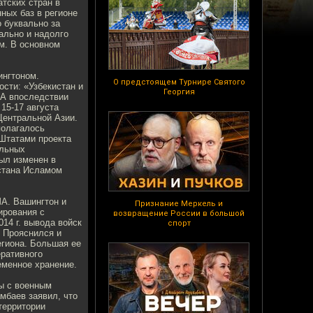
тских стран в
ных баз в регионе
о буквально за
ально и надолго
м. В основном
ингтоном.
О предстоящем Турнире Святого
сти: «Узбекистан и
Георгия
 А впоследствии
15-17 августа
Центральной Азии.
полагалось
Штатами проекта
альных
ыл изменен в
истана Исламом
ША. Вашингтон и
Признание Меркель и
ирования с
возвращение России в большой
14 г. вывода войск
спорт
 Прояснился и
егиона. Большая ее
еративного
еменное хранение.
мы с военным
мбаев заявил, что
территории