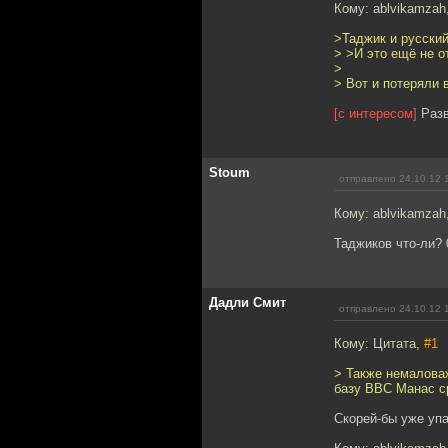
Кому: ablvikamzah
>Таджик и русский
> >И это ещё не о
>
> Вот и потеряли
[с интересом]
Разв
Stoum
отправлено 24.10.12 
Кому: ablvikamzah
Таджиков что-ли? 
Дадли Смит
отправлено 24.10.12 
Кому: Цитата,
#1
> Также немалова
базу ВВС Манас ср
Скорей-бы уже упа