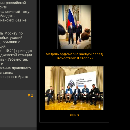
ния российской
очти
налогичный тому,
обладать
канских баз не
ть Москву по
собых усилий.
, объявив о
ция
ая ГЭС-1) приведет
Медаль ордена "За заслуги перед
аджикской станции
Отечеством" II степени
ть» Узбекистан,
 и
ржение правящего
в своих
северного брата.
# 2
РВИО