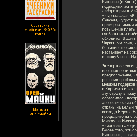
Киргизии (в Канте
подводных испытан
лаборатории в Май
«Кыргызгаза», «Кы
Союзом, будут вы
примерно такими 
Советские
повышение платы 
учебники 1940-50х
глобальными амби
годов
обходится Вашинг
Чиркин объявил, 
большинстве своем
настаивает на сок
в республике. «Ид
Экспертное сообще
внешней политики 
предположение, чт
решение проблемы
мешком подарков и
в Киргизию и зак
эту страну в нашу
согласилась пост
энергетические об
страны на целый п
Магазин
каскада Верхне-Н
ОПЕРМАЙКИ
предварительно о
Мирослав Ниязов с
«Киргизия находи
Более того, эти с
Киргизии», — заяв