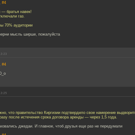
,
#4
 — братья навек!
тключали газ.
 вы 70% аудитории
ерни мысль ширше, пожалуйста
13:23
,
#4
0_о
13:25
жно, что правительство Киргизии подтвердило свое намерение выдвори
азу после истечения срока договора аренды — через 1,5 года.
ковались джедаи. И главное, чтоб друзья еще раз не передумали