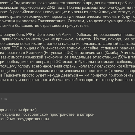
Россия и Таджикистан заключили соглашение о продлении срока пребыва
аджикской территории до 2042 года. Причем размещаться она будет на п
ове. А российские военнослужащие и члены их семей получат статус, а
министративно-технический персонал дипломатических миссий, и будут 
юрисдикции властей Таджикистана». Отметим, что даже служащие амери
легий в большинстве стран своего присутствия.
ловную боль РФ в Центральной Азии — Узбекистан, решившийся преда
 пришлось уламывать уже не пряником, а кнутом. Но так, походя, без о
 со своими союзниками в регионе начала использовать «водный шантаж»
скадов ГЭС в общем с Узбекистаном водном бассейне. Успешная реализа
их проектов в Киргизии (Рогунская ГЭС) и Таджикистане (Камбар-Атинск
 зависимости узбекской экономики от владельцев этих станций (50% в т
При необходимости, оператор ГЭС может в буквальном смысле «обезводи
стоящему голоду всего населения страны, коллапсу сельского хозяйства
 социально-экономическим и политическим последствиям (включая све
в Ташкенте просто будет некуда деваться — им придется притормозить 
шингтону и совершить хотя бы частичный разворот в сторону Большого 
13:16
киргизы наши братья)
я страна на постсоветском пространстве, в которой
нан 2-ым государственным.