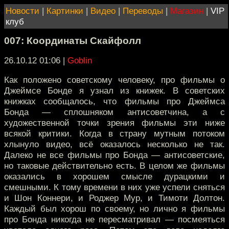
Новости
|
Картинки
|
Видео
|
Переводы
|
Магазин
|
VIP
клуб
007: Координаты Скайфолл
26.10.12 01:06
|
Goblin
Как положено советскому человеку, про фильмы о
Джеймсе Бонде я узнал из книжек. В советских
книжках сообщалось, что фильмы про Джеймса
Бонда — сплошняком антисоветчина, а с
художественной точки зрения фильмы эти ниже
всякой критики. Когда в страну мутным потоком
хлынуло видео, всё оказалось несколько не так.
Далеко не все фильмы про Бонда — антисоветские,
но таковые действительно есть. В целом же фильмы
оказались в хорошем смысле дурацкими и
смешными. К тому времени в них уже успели сняться
и Шон Коннери, и Роджер Мур, и Тимоти Долтон.
Каждый был хорош по своему, но лично я фильмы
про Бонда никогда не пересматривал — посмеяться