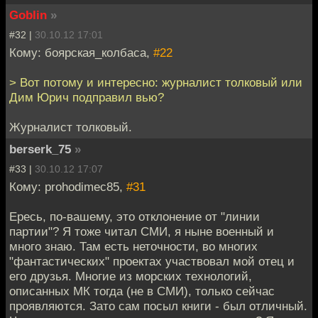
Goblin
»
#32 |
30.10.12 17:01
Кому: боярская_колбаса,
#22
> Вот потому и интересно: журналист толковый или
Дим Юрич подправил вью?
Журналист толковый.
berserk_75
»
#33 |
30.10.12 17:07
Кому: prohodimec85,
#31
Ересь, по-вашему, это отклонение от "линии
партии"? Я тоже читал СМИ, я ныне военный и
много знаю. Там есть неточности, во многих
"фантастических" проектах участвовал мой отец и
его друзья. Многие из морских технологий,
описанных МК тогда (не в СМИ), только сейчас
проявляются. Зато сам посыл книги - был отличный.