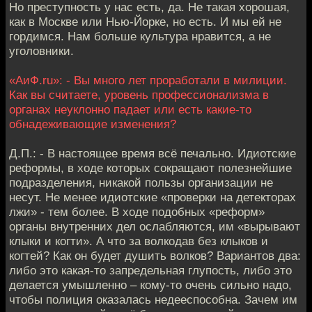
Но преступность у нас есть, да. Не такая хорошая,
как в Москве или Нью-Йорке, но есть. И мы ей не
гордимся. Нам больше культура нравится, а не
уголовники.
«АиФ.ru»: - Вы много лет проработали в милиции.
Как вы считаете, уровень профессионализма в
органах неуклонно падает или есть какие-то
обнадеживающие изменения?
Д.П.: - В настоящее время всё печально. Идиотские
реформы, в ходе которых сокращают полезнейшие
подразделения, никакой пользы организации не
несут. Не менее идиотские «проверки на детекторах
лжи» - тем более. В ходе подобных «реформ»
органы внутренних дел ослабляются, им «вырывают
клыки и когти». А что за волкодав без клыков и
когтей? Как он будет душить волков? Вариантов два:
либо это какая-то запредельная глупость, либо это
делается умышленно – кому-то очень сильно надо,
чтобы полиция оказалась недееспособна. Зачем им