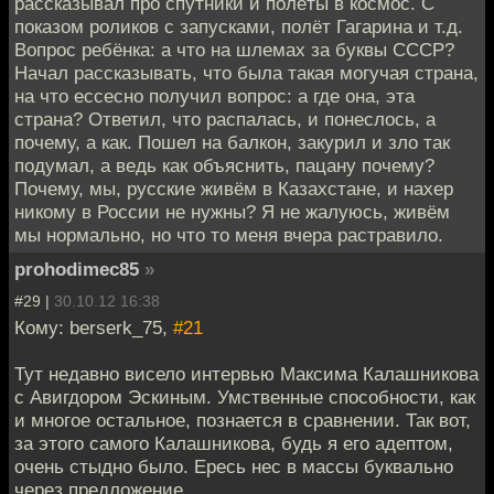
рассказывал про спутники и полёты в космос. С
показом роликов с запусками, полёт Гагарина и т.д.
Вопрос ребёнка: а что на шлемах за буквы СССР?
Начал рассказывать, что была такая могучая страна,
на что ессесно получил вопрос: а где она, эта
страна? Ответил, что распалась, и понеслось, а
почему, а как. Пошел на балкон, закурил и зло так
подумал, а ведь как объяснить, пацану почему?
Почему, мы, русские живём в Казахстане, и нахер
никому в России не нужны? Я не жалуюсь, живём
мы нормально, но что то меня вчера растравило.
prohodimec85
»
#29 |
30.10.12 16:38
Кому: berserk_75,
#21
Тут недавно висело интервью Максима Калашникова
с Авигдором Эскиным. Умственные способности, как
и многое остальное, познается в сравнении. Так вот,
за этого самого Калашникова, будь я его адептом,
очень стыдно было. Ересь нес в массы буквально
через предложение.