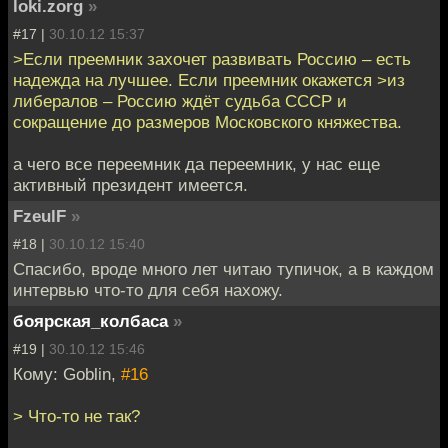
loki.zorg
»
#17 |
30.10.12 15:37
>Если преемник захочет развивать Россию – есть
надежда на лучшее. Если преемник окажется >из
либералов – Россию ждёт судьба СССР и
сокращение до размеров Московского княжества.
а чего все переемник да переемник, у нас еще
активный президент имеется.
FzeulF
»
#18 |
30.10.12 15:40
Спасибо, вроде много лет читаю тупичок, а в каждом
интервью что-то для себя нахожу.
боярская_колбаса
»
#19 |
30.10.12 15:46
Кому: Goblin,
#16
> Что-то не так?