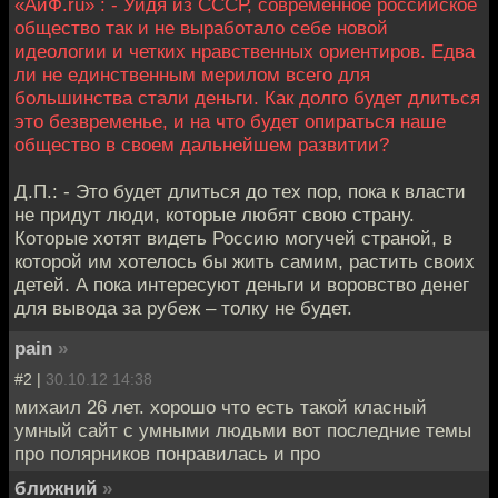
«АиФ.ru» : - Уйдя из СССР, современное российское
общество так и не выработало себе новой
идеологии и четких нравственных ориентиров. Едва
ли не единственным мерилом всего для
большинства стали деньги. Как долго будет длиться
это безвременье, и на что будет опираться наше
общество в своем дальнейшем развитии?
Д.П.: - Это будет длиться до тех пор, пока к власти
не придут люди, которые любят свою страну.
Которые хотят видеть Россию могучей страной, в
которой им хотелось бы жить самим, растить своих
детей. А пока интересуют деньги и воровство денег
для вывода за рубеж – толку не будет.
pain
»
#2 |
30.10.12 14:38
михаил 26 лет. хорошо что есть такой класный
умный сайт с умными людьми вот последние темы
про полярников понравилась и про
ближний
»