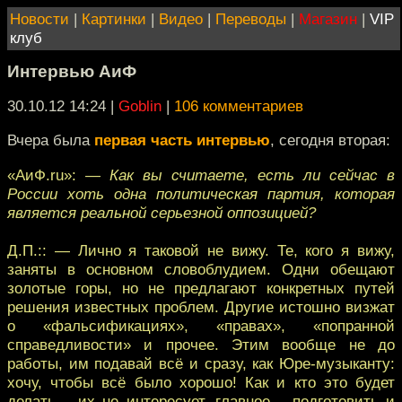
Новости
|
Картинки
|
Видео
|
Переводы
|
Магазин
|
VIP
клуб
Интервью АиФ
30.10.12 14:24
|
Goblin
|
106 комментариев
Вчера была
первая часть интервью
, сегодня вторая:
«АиФ.ru»:
— Как вы считаете, есть ли сейчас в
России хоть одна политическая партия, которая
является реальной серьезной оппозицией?
Д.П.:: — Лично я таковой не вижу. Те, кого я вижу,
заняты в основном словоблудием. Одни обещают
золотые горы, но не предлагают конкретных путей
решения известных проблем. Другие истошно визжат
о «фальсификациях», «правах», «попранной
справедливости» и прочее. Этим вообще не до
работы, им подавай всё и сразу, как Юре-музыканту:
хочу, чтобы всё было хорошо! Как и кто это будет
делать – их не интересует, главное – подготовить и