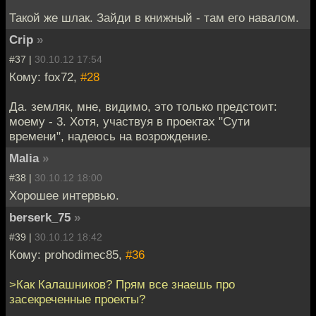
Такой же шлак. Зайди в книжный - там его навалом.
Crip
»
#37 |
30.10.12 17:54
Кому: fox72,
#28
Да. земляк, мне, видимо, это только предстоит:
моему - 3. Хотя, участвуя в проектах "Сути
времени", надеюсь на возрождение.
Malia
»
#38 |
30.10.12 18:00
Хорошее интервью.
berserk_75
»
#39 |
30.10.12 18:42
Кому: prohodimec85,
#36
>Как Калашников? Прям все знаешь про
засекреченные проекты?