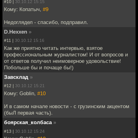
#10 |
30.10.12 15:15
Кому: Копатыч,
#9
Недоглядел - спасибо, подправил.
D.Hexxen
»
#11 |
30.10.12 15:16
Как же приятно читать интервью, взятое
профессиональным журналистом! И от вопросов и
от ответов получил неимоверное удовольствие!
Побольше бы и почаще бы!)
Завсклад
»
#12 |
30.10.12 15:21
Кому: Goblin,
#10
И в самом начале новости - с грузинским акцентом
(быЛ первая часть).
боярская_колбаса
»
#13 |
30.10.12 15:24