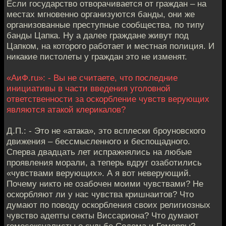
Если государство отворачивается от граждан – на
местах мгновенно организуются банды, они же
организованные преступные сообщества, по типу
банды Цапка. Ну а далее граждане живут под
Цапком, на которого работает и местная полиция. И
никакие пистолеты у граждан это не изменят.
«АиФ.ru»: - Вы не считаете, что последние
инициативы в части введения уголовной
ответственности за оскорбление чувств верующих
являются атакой клерикалов?
Д.П.: - Это не «атака», это всплески броуновского
движения – бессмысленного и беспощадного.
Сперва двадцать лет испражнялись на любые
проявления морали, а теперь вдруг озаботились
«чувствами верующих». А я вот неверующий.
Почему никто не озабочен моими чувствами? Не
оскорбляют ли у нас чувства кришнаитов? Что
думают по поводу оскорбления своих религиозных
чувство адепты секты Виссариона? Что думают
гомосексуалисты о судьбе Содома и Гоморры?