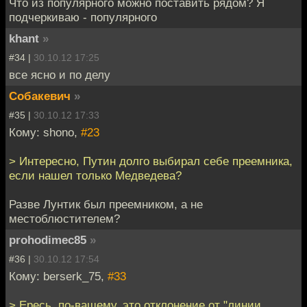
Что из популярного можно поставить рядом? Я
подчеркиваю - популярного
khant
»
#34 |
30.10.12 17:25
все ясно и по делу
Собакевич
»
#35 |
30.10.12 17:33
Кому: shono,
#23
> Интересно, Путин долго выбирал себе преемника,
если нашел только Медведева?
Разве Лунтик был преемником, а не
местоблюстителем?
prohodimec85
»
#36 |
30.10.12 17:54
Кому: berserk_75,
#33
> Ересь, по-вашему, это отклонение от "линии