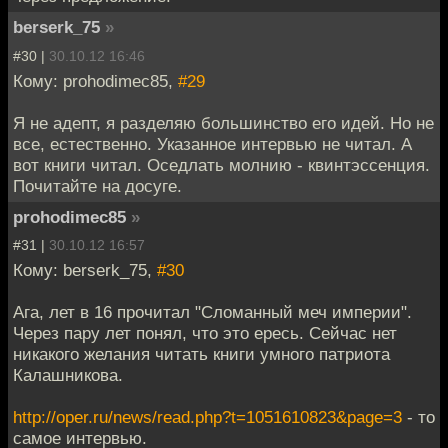
berserk_75
»
#30 |
30.10.12 16:46
Кому: prohodimec85,
#29
Я не адепт, я разделяю большинство его идей. Но не
все, естественно. Указанное интервью не читал. А
вот книги читал. Оседлать молнию - квинтэссенция.
Почитайте на досуге.
prohodimec85
»
#31 |
30.10.12 16:57
Кому: berserk_75,
#30
Ага, лет в 16 прочитал "Сломанный меч империи".
Через пару лет понял, что это ересь. Сейчас нет
никакого желания читать книги умного патриота
Калашникова.
http://oper.ru/news/read.php?t=1051610823&page=3
- то
самое интервью.