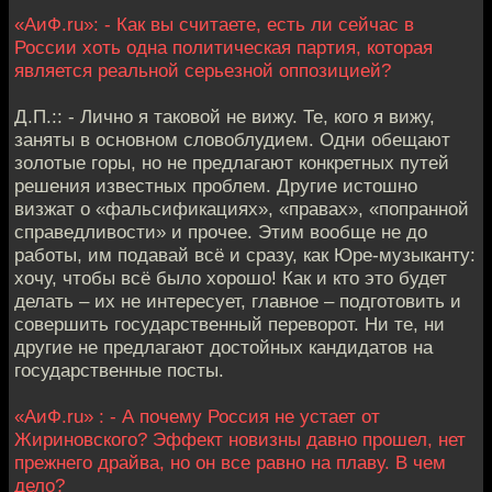
«АиФ.ru»: - Как вы считаете, есть ли сейчас в
России хоть одна политическая партия, которая
является реальной серьезной оппозицией?
Д.П.:: - Лично я таковой не вижу. Те, кого я вижу,
заняты в основном словоблудием. Одни обещают
золотые горы, но не предлагают конкретных путей
решения известных проблем. Другие истошно
визжат о «фальсификациях», «правах», «попранной
справедливости» и прочее. Этим вообще не до
работы, им подавай всё и сразу, как Юре-музыканту:
хочу, чтобы всё было хорошо! Как и кто это будет
делать – их не интересует, главное – подготовить и
совершить государственный переворот. Ни те, ни
другие не предлагают достойных кандидатов на
государственные посты.
«АиФ.ru» : - А почему Россия не устает от
Жириновского? Эффект новизны давно прошел, нет
прежнего драйва, но он все равно на плаву. В чем
дело?