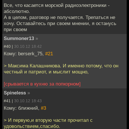
Все, что касается морской радиоэлектроники -
абсолютно.
А в целом, разговор не получается. Трепаться не
хочу. Оставайтесь при своем мнении, я останусь
при своем
Summoner13
»
#40 |
30.10.12 18:42
Кому: berserk_75,
#21
> Максима Калашникова. И именно потому, что он
честный и патриот, и мыслит мощно,
[срывается в кухню за попкорном]
Spineless
»
#41 |
30.10.12 18:43
Кому: ближний,
#3
> И первую,и вторую части прочитал с
удовольствием,спасибо.