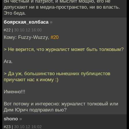
он честный и патриот, и мыслит мощно, его не
допускают ни в медиа-пространство, ни во власть.
Это беда.
боярская_колбаса
»
#22 |
30.10.12 16:00
Кому: Fuzzy-Wuzzy,
#20
> Не верится, что журналист может быть толковым?
Ага.
> Да уж, большинство нынешних публицистов
приучают нас к иному :)
Именно!!!
Вот потому и интересно: журналист толковый или
Дим Юрич подправил вью?
shono
»
#23 |
30.10.12 16:02