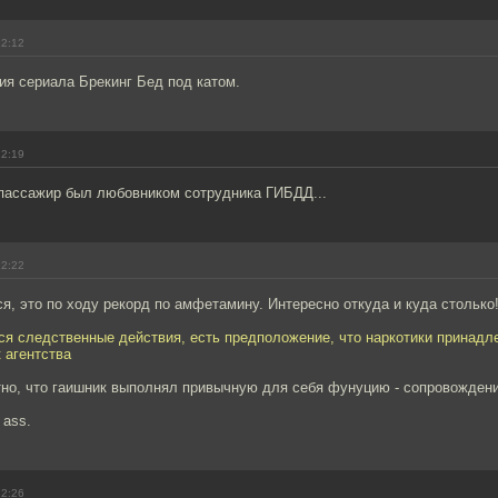
12:12
ия сериала Брекинг Бед под катом.
12:19
 пассажир был любовником сотрудника ГИБДД...
12:22
ься, это по ходу рекорд по амфетамину. Интересно откуда и куда столько
ся следственные действия, есть предположение, что наркотики принадл
 агентства
тно, что гаишник выполнял привычную для себя фунуцию - сопровождени
 ass.
12:26