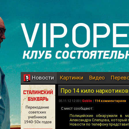
Картинки
Видео
Перев
Новости
Про 14 кило наркотиков
05.11.12 12:00 |
Goblin
|
114 комментариев
С мест сообщают:
Полицейские обнаружили в м
Александра Слепцова, который п
Новости по телефону представи