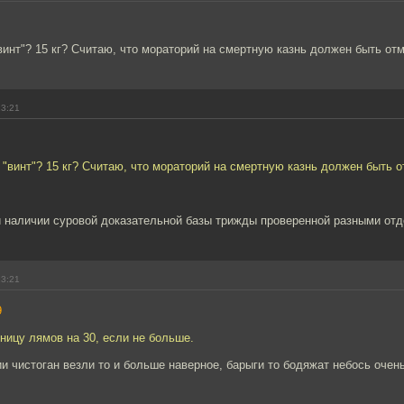
"винт"? 15 кг? Считаю, что мораторий на смертную казнь должен быть от
13:21
й "винт"? 15 кг? Считаю, что мораторий на смертную казнь должен быть о
и наличии суровой доказательной базы трижды проверенной разными от
13:21
9
зницу лямов на 30, если не больше.
и чистоган везли то и больше наверное, барыги то бодяжат небось очен