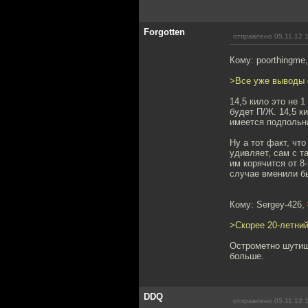
Forgotten
отправлено 05.11.12 
Кому: poorthingme
>Все уже выводы 
14,5 кило это не 1
будет П/Ж. 14,5 ки
имеется подпольн
Ну а тот факт, чт
удивляет, сам с т
им корячится от 8
случае вменили б
Кому: Sergey-426,
>Скорее 20-летни
Острометно шутишь
больше.
DDQ
отправлено 05.11.12 