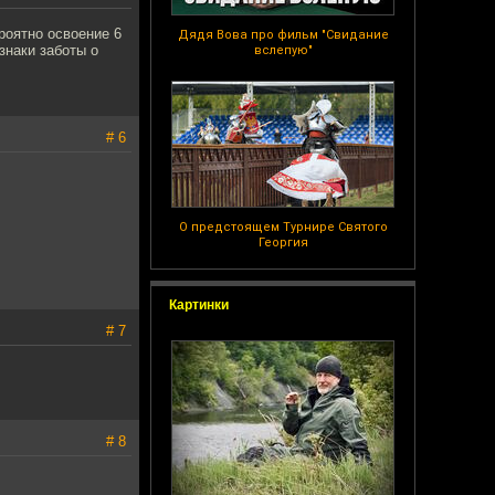
роятно освоение 6
Дядя Вова про фильм "Свидание
знаки заботы о
вслепую"
# 6
О предстоящем Турнире Святого
Георгия
Картинки
# 7
# 8