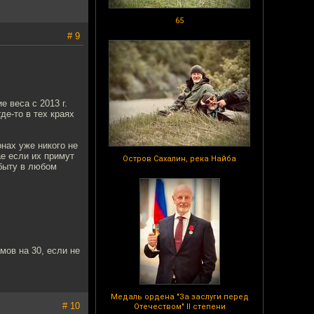
65
# 9
е веса с 2013 г.
де-то в тех краях
онах уже никого не
ае если их примут
Остров Сахалин, река Найба
сбыту в любом
мов на 30, если не
Медаль ордена "За заслуги перед
# 10
Отечеством" II степени