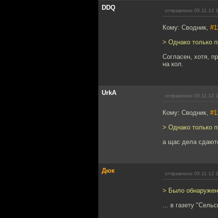
DDQ
отправлено 05.11.12 
Кому: Сводник,
#1
> Однако только 
Согласен, хотя, пр
на кол.
UrkA
отправлено 05.11.12 
Кому: Сводник,
#1
> Однако только 
а щас дела сдаютс
Дюк
отправлено 05.11.12 
> Было обнаружен
... в газету "Сель