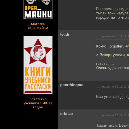
Реформа президент
тысяч тонн натура
народе, не то что
Магазин
ОПЕРМАЙКИ
teddi
отправлено 05.11.12 
Кому: Forgotten,
#
> Эскорт услуги, 
гыгыгы.....
Очень удачное оп
poorthingme
отправлено 05.11.12 
Все уже выводы с
Советские
учебники 1940-50х
годов
orbitao
отправлено 05.11.12 
Такси-такси. Вези-в