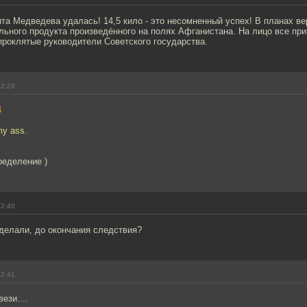
а Медведева удалась! 14,5 кило - это несомненный успех! В планах ве
льного продукта произведённого на полях Афганистана. На лицо все при
 проклятые руководители Советского государства.
12:29
4
my ass.
ределение )
12:40
делали, до окончания следствия?
12:41
ези....