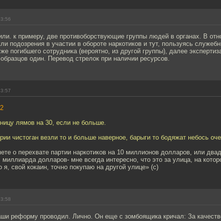
13:56
ли. к примеру, две противоборствующие группы людей в органах. В отн
ли подозрения в участии в обороте наркотиков и тут, пользуясь служе
уже погибшего сотрудника (вероятно, из другой группы), далее экспертиз
 образцов один. Перевод стрелок при наличии ресурсов.
13:57
2
зницу лямов на 30, если не больше.
рии чистоган везли то и больше наверное, барыги то бодяжат небось оче
ете о перехвате партии наркотиков на 10 миллионов долларов, или два
 миллиарда долларов- мне всегда интересно, что это за улица, на котор
о я, свой кокаин, точно покупаю на другой улице» (с)
13:58
аши реформу проводил. Лично. Он еще с зомбоящика кричал: За качеств