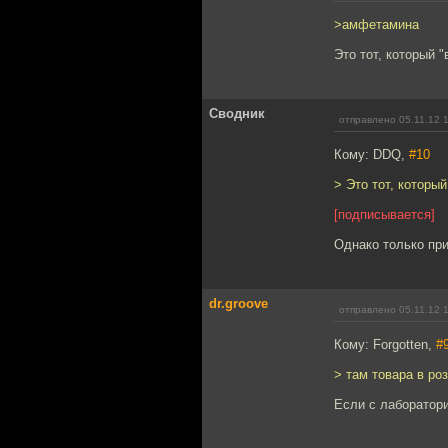
>амфетамина
Это тот, который 
Сводник
отправлено 05.11.12 
Кому: DDQ,
#10
> Это тот, которы
[подписывается]
Однако только пр
dr.groove
отправлено 05.11.12 
Кому: Forgotten,
#
> там товара в ро
Если с лаборатори