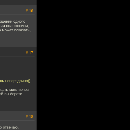
# 16
ошении одного
бным положением,
а может показать,
# 17
нь непорядочно))
дцать миллионов
ой вы берете
# 18
о отвечаю.