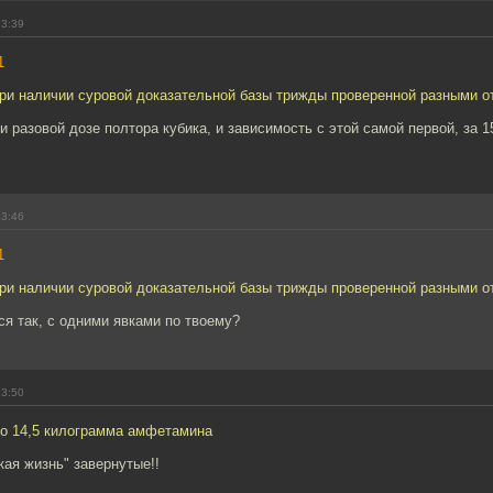
13:39
1
при наличии суровой доказательной базы трижды проверенной разными о
и разовой дозе полтора кубика, и зависимость с этой самой первой, за 15
13:46
1
при наличии суровой доказательной базы трижды проверенной разными о
я так, с одними явками по твоему?
13:50
о 14,5 килограмма амфетамина
ская жизнь" завернутые!!