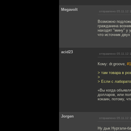
Megavolt
отправлено 05.11.12 
Возможно подложи
гражданина возник
находят "мину" у 
что источник двух
acid23
отправлено 05.11.12 
Кому: dr.groove,
#1
> там товара в ро
>
> Если с лаборато
«Вы когда объявля
долларов, или пол
кокаин, потому, чт
Jorgen
отправлено 05.11.12 
Ну дык Нургали-б