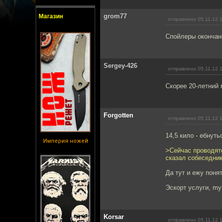
grom77
Магазин
отправлено 05.11.12 
Спойлеры окончан
Sergey-426
отправлено 05.11.12 
Скорее 20-летний
Forgotten
отправлено 05.11.12 
14,5 кило - ебнут
Империя ножей
>Сейчас проводят
сказал собеседник
Да тут и ежу поня
Эскорт услуги, my
Korsar
отправлено 05.11.12 