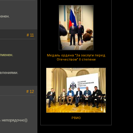
менен.
# 11
тменен.
Медаль ордена "За заслуги перед
Отечеством" II степени
делениями.
# 12
РВИО
ь непорядочно))