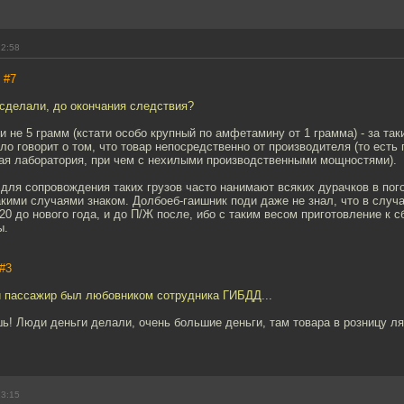
12:58
,
#7
сделали, до окончания следствия?
 и не 5 грамм (кстати особо крупный по амфетамину от 1 грамма) - за таки
ло говорит о том, что товар непосредственно от производителя (то есть г
ая лаборатория, при чем с нехилыми производственными мощностями).
о для сопровождения таких грузов часто нанимают всяких дурачков в пог
акими случаями знаком. Долбоеб-гаишник поди даже не знал, что в случ
-20 до нового года, и до П/Ж после, ибо с таким весом приготовление к 
ы.
#3
й пассажир был любовником сотрудника ГИБДД...
! Люди деньги делали, очень большие деньги, там товара в розницу ля
13:15