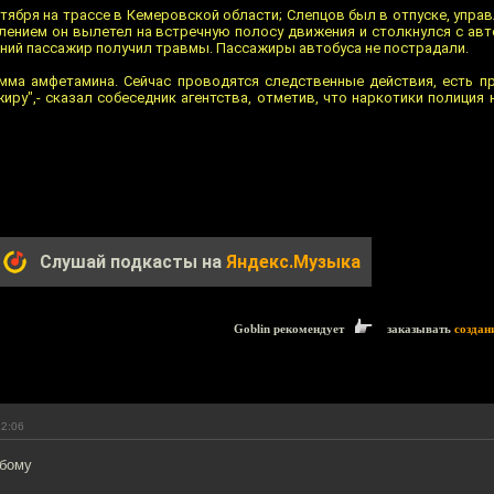
тября на трассе в Кемеровской области; Слепцов был в отпуске, упр
влением он вылетел на встречную полосу движения и столкнулся с авт
етний пассажир получил травмы. Пассажиры автобуса не пострадали.
мма амфетамина. Сейчас проводятся следственные действия, есть п
ру",- сказал собеседник агентства, отметив, что наркотики полиция
Слушай подкасты на
Яндекс.Музыка
Goblin рекомендует
заказывать
создан
12:06
юбому