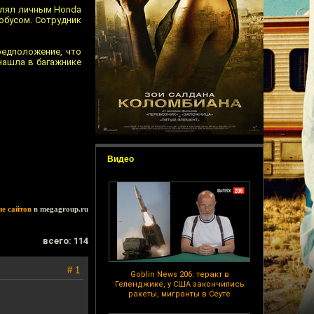
авлял личным Honda
обусом. Сотрудник
редположение, что
 нашла в багажнике
Видео
ие сайтов
в megagroup.ru
всего: 114
# 1
Goblin News 206: теракт в
Геленджике, у США закончились
ракеты, мигранты в Сеуте