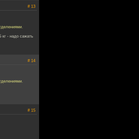
# 13
тделениями.
 кг - надо сажать
# 14
тделениями.
# 15