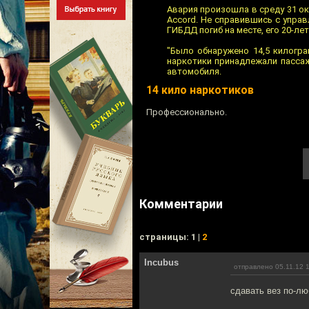
Авария произошла в среду 31 ок
Accord. Не справившись с упра
ГИБДД погиб на месте, его 20-л
"Было обнаружено 14,5 килогра
наркотики принадлежали пассажи
автомобиля.
14 кило наркотиков
Профессионально.
Комментарии
cтраницы: 1 |
2
Incubus
отправлено 05.11.12 
сдавать вез по-л