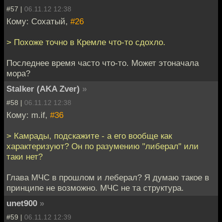
#57 |
06.11.12 12:38
Кому: Cохатый,
#26
> Похоже точно в Кремле что-то сдохло.
Последнее время часто что-то. Может этоначала
мора?
Stalker (AKA Zver)
»
#58 |
06.11.12 12:38
Кому: m.if,
#36
> Камрады, подскажите - а его вообще как
характеризуют? Он по разумению "либерал" или
таки нет?
Глава МЧС в прошлом и леберал? Я думаю такое в
принципе не возможно. МЧС не та структура.
unet900
»
#59 |
06.11.12 12:39