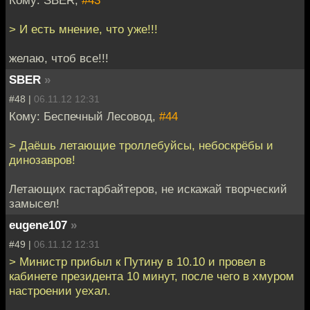
Кому: SBER,
#43
> И есть мнение, что уже!!!
желаю, чтоб все!!!
SBER
»
#48 |
06.11.12 12:31
Кому: Беспечный Лесовод,
#44
> Даёшь летающие троллебуйсы, небоскрёбы и
динозавров!
Летающих гастарбайтеров, не искажай творческий
замысел!
eugene107
»
#49 |
06.11.12 12:31
> Министр прибыл к Путину в 10.10 и провел в
кабинете президента 10 минут, после чего в хмуром
настроении уехал.