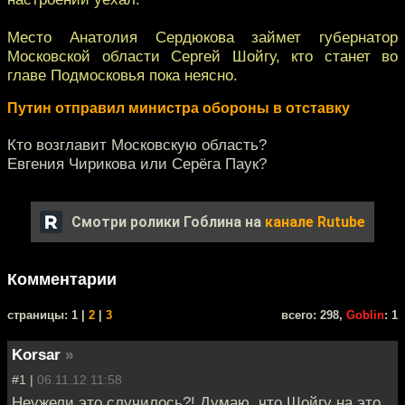
Место Анатолия Сердюкова займет губернатор
Московской области Сергей Шойгу, кто станет во
главе Подмосковья пока неясно.
Путин отправил министра обороны в отставку
Кто возглавит Московскую область?
Евгения Чирикова или Серёга Паук?
Смотри ролики Гоблина на
канале Rutube
Комментарии
cтраницы: 1 |
2
|
3
всего: 298,
Goblin
: 1
Korsar
»
#1 |
06.11.12 11:58
Неужели это случилось?! Думаю, что Шойгу на это