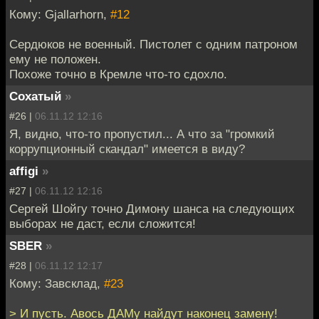
Кому: Gjallarhorn,
#12
Сердюков не военный. Пистолет с одним патроном
ему не положен.
Похоже точно в Кремле что-то сдохло.
Cохатый
»
#26 |
06.11.12 12:16
Я, видно, что-то пропустил... А что за "громкий
коррупционный скандал" имеется в виду?
affigi
»
#27 |
06.11.12 12:16
Сергей Шойгу точно Димону шанса на следующих
выборах не даст, если сложится!
SBER
»
#28 |
06.11.12 12:17
Кому: Завсклад,
#23
> И пусть. Авось ДАМу найдут наконец замену!