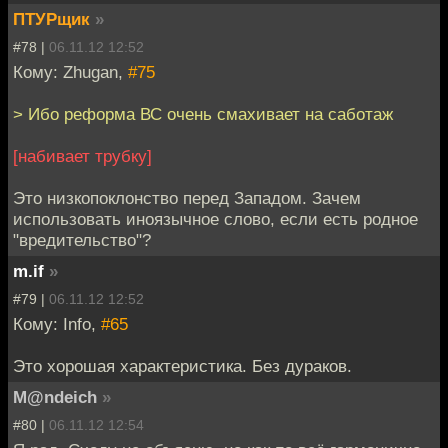
ПТУРщик
»
#78 |
06.11.12 12:52
Кому: Zhugan,
#75
> Ибо реформа ВС очень смахивает на саботаж
[набивает трубку]
Это низкопоклонство перед Западом. Зачем
использовать иноязычное слово, если есть родное
"вредительство"?
m.if
»
#79 |
06.11.12 12:52
Кому: Info,
#65
Это хорошая характеристика. Без дураков.
M@ndeich
»
#80 |
06.11.12 12:54