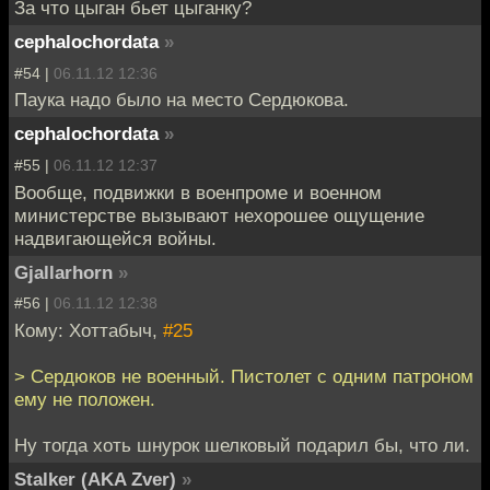
За что цыган бьет цыганку?
cephalochordata
»
#54 |
06.11.12 12:36
Паука надо было на место Сердюкова.
cephalochordata
»
#55 |
06.11.12 12:37
Вообще, подвижки в военпроме и военном
министерстве вызывают нехорошее ощущение
надвигающейся войны.
Gjallarhorn
»
#56 |
06.11.12 12:38
Кому: Хоттабыч,
#25
> Сердюков не военный. Пистолет с одним патроном
ему не положен.
Ну тогда хоть шнурок шелковый подарил бы, что ли.
Stalker (AKA Zver)
»