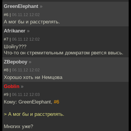
GreenElephant
»
#6 |
06.11.12 12:02
А мог бы и расстрелять.
Afrikaner
»
#7 |
06.11.12 12:02
Шойгу???
Что-то он стремительным домкратом рвется ввысь.
ZBepoboy
»
#8 |
06.11.12 12:02
Хорошо хоть ни Немцова
Goblin
»
#9 |
06.11.12 12:03
Кому: GreenElephant,
#6
> А мог бы и расстрелять.
Многих уже?