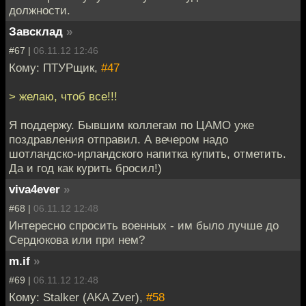
должности.
Завсклад
»
#67 |
06.11.12 12:46
Кому: ПТУРщик,
#47
> желаю, чтоб все!!!
Я поддержу. Бывшим коллегам по ЦАМО уже
поздравления отправил. А вечером надо
шотландско-ирландского напитка купить, отметить.
Да и год как курить бросил!)
viva4ever
»
#68 |
06.11.12 12:48
Интересно спросить военных - им было лучше до
Сердюкова или при нем?
m.if
»
#69 |
06.11.12 12:48
Кому: Stalker (AKA Zver),
#58