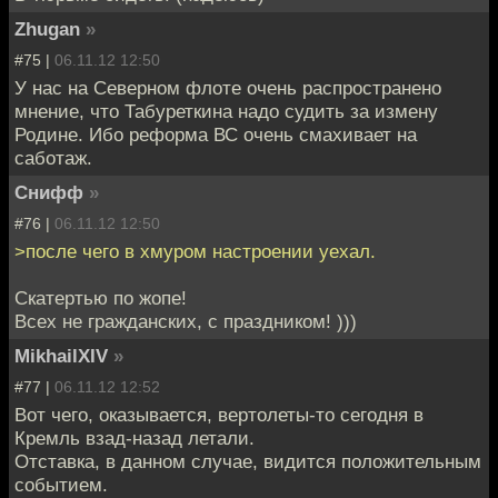
Zhugan
»
#75 |
06.11.12 12:50
У нас на Северном флоте очень распространено
мнение, что Табуреткина надо судить за измену
Родине. Ибо реформа ВС очень смахивает на
саботаж.
Снифф
»
#76 |
06.11.12 12:50
>после чего в хмуром настроении уехал.
Скатертью по жопе!
Всех не гражданских, с праздником! )))
MikhailXIV
»
#77 |
06.11.12 12:52
Вот чего, оказывается, вертолеты-то сегодня в
Кремль взад-назад летали.
Отставка, в данном случае, видится положительным
событием.