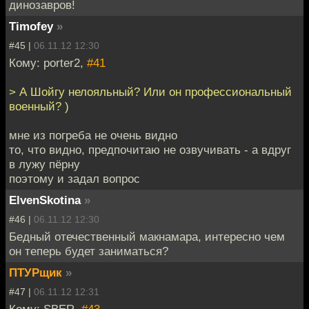
динозавров!
Timofey
»
#45 |
06.11.12 12:30
Кому: porter2,
#41
> А Шойгу нелояльный? Или он профессиональный
военный? )
мне из погреба не очень видно
то, что видно, предпочитаю не озвучивать - а вдруг
в лужу пёрну
поэтому и задал вопрос
ElvenSkotina
»
#46 |
06.11.12 12:30
Бедный отечественный макнамара, интересно чем
он теперь будет заниматься?
ПТУРщик
»
#47 |
06.11.12 12:31