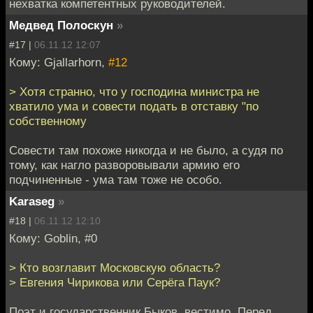
нехватка компетентных руководителей.
Медвед Полоскун
»
#17 |
06.11.12 12:07
Кому: Gjallarhorn,
#12
> Хотя странно, что у господина министра не
хватило ума и совести подать в отставку "по
собственному
Совести там похоже никогда и не было, а судя по
тому, как нагло разворовывали армию его
подчиненные - ума там тоже не особо.
Karaseg
»
#18 |
06.11.12 12:10
Кому: Goblin, #0
> Кто возглавит Московскую область?
> Евгения Чирикова или Серёга Паук?
Поэт и государственник Быков, вестимо. Перед