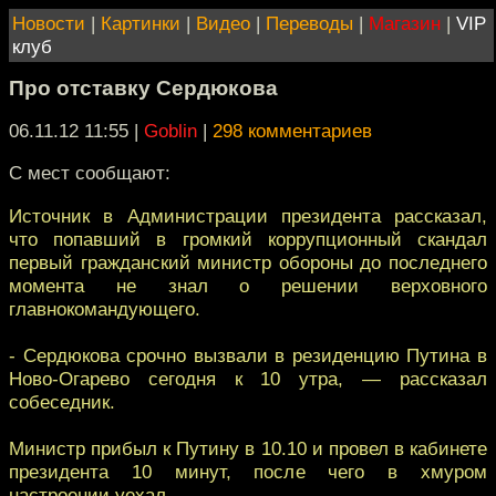
Новости
|
Картинки
|
Видео
|
Переводы
|
Магазин
|
VIP
клуб
Про отставку Сердюкова
06.11.12 11:55
|
Goblin
|
298 комментариев
С мест сообщают:
Источник в Администрации президента рассказал,
что попавший в громкий коррупционный скандал
первый гражданский министр обороны до последнего
момента не знал о решении верховного
главнокомандующего.
- Сердюкова срочно вызвали в резиденцию Путина в
Ново-Огарево сегодня к 10 утра, — рассказал
собеседник.
Министр прибыл к Путину в 10.10 и провел в кабинете
президента 10 минут, после чего в хмуром
настроении уехал.