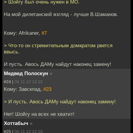
> Шойгу был очень нужен в МО.
На мой дилетанский взгляд - лучше В.Шаманов.
Кому: Afrikaner,
#7
> Что-то он стремительным домкратом рвется
ввысь.
И пусть. Авось ДАМу найдут наконец замену!
Медвед Полоскун
»
#24 |
06.11.12 12:15
Кому: Завсклад,
#23
> И пусть. Авось ДАМу найдут наконец замену!
Нет! Шойгу на всех не хватит!
Хоттабыч
»
#25 |
06.11.12 12:16