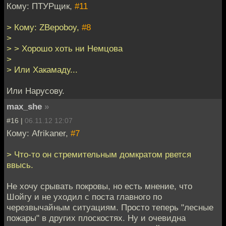
Кому: ПТУРщик,
#11
> Кому: ZBepoboy,
#8
>
> > Хорошо хоть ни Немцова
>
> Или Хакамаду...
Или Нарусову.
max_she
»
#16 |
06.11.12 12:07
Кому: Afrikaner,
#7
> Что-то он стремительным домкратом рвется
ввысь.
Не хочу срывать покровы, но есть мнение, что
Шойгу и не уходил с поста главного по
черезвычайным ситуациям. Просто теперь "лесные
пожары" в других плоскостях. Ну и очевидна