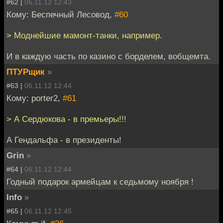
#62 |
06.11.12 12:43
Кому: Беспечный Лесовод,
#60
> Моднейшие мамонт-танки, например.
И в каждую часть по казино с борделем, вобщемта.
ПТУРщик
»
#63 |
06.11.12 12:44
Кому: porter2,
#61
> А Сердюкова - в премьеры!!!
А Гендальфа - в президенты!
Grin
»
#64 |
06.11.12 12:44
Годный подарок армейцам к седьмому ноября !
Info
»
#65 |
06.11.12 12:45