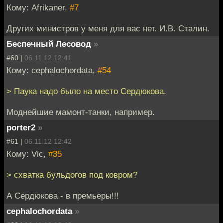
Кому: Afrikaner,
#7
Других министров у меня для вас нет. И.В. Сталин.
Беспечный Лесовод
»
#60 |
06.11.12 12:41
Кому: cephalochordata,
#54
> Паука надо было на место Сердюкова.
Моднейшие мамонт-танки, например.
porter2
»
#61 |
06.11.12 12:42
Кому: Vic,
#35
> схватка бульдогов под ковром?
А Сердюкова - в премьеры!!!
cephalochordata
»