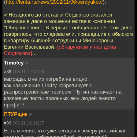
(
http://lenta.ru/news/2012/11/06/serdyukov/
):
> Незадолго до отставки Сердюков оказался
замешан в деле о мошенничестве в компании
"Оборонсервис". В первых сообщениях об этом деле
говорилось, что следователи, пришедшие с обыском
в квартиру бывшей сотрудницы Минобороны
Евгении Васильевой,
[обнаружили у нее дома
Сердюкова]
...
Timofey
»
#38 |
06.11.12 12:26
камрады, мне из погреба не видно
как назначение Шойгу коррелирует с
распространённым тезисом "Путин назначает на
ключевые посты лояльных ему людей вместо
профи"?
ПТУРщик
»
#39 |
06.11.12 12:27
Есть мнение, что уже сегодня к вечеру российская
армия будет небоеспособной как никогда!!!