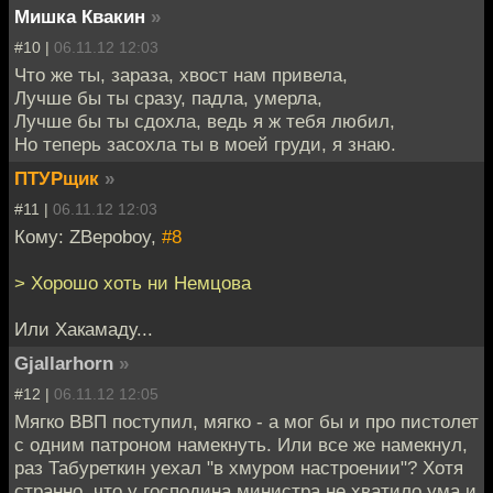
Мишка Квакин
»
#10 |
06.11.12 12:03
Что же ты, зараза, хвост нам привела,
Лучше бы ты сразу, падла, умерла,
Лучше бы ты сдохла, ведь я ж тебя любил,
Но теперь засохла ты в моей груди, я знаю.
ПТУРщик
»
#11 |
06.11.12 12:03
Кому: ZBepoboy,
#8
> Хорошо хоть ни Немцова
Или Хакамаду...
Gjallarhorn
»
#12 |
06.11.12 12:05
Мягко ВВП поступил, мягко - а мог бы и про пистолет
с одним патроном намекнуть. Или все же намекнул,
раз Табуреткин уехал "в хмуром настроении"? Хотя
странно, что у господина министра не хватило ума и