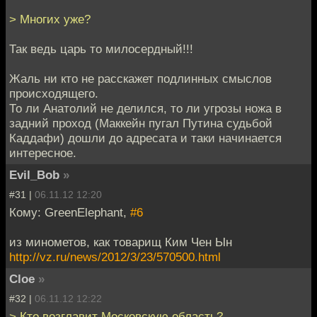
> Многих уже?
Так ведь царь то милосердный!!!
Жаль ни кто не расскажет подлинных смыслов
происходящего.
То ли Анатолий не делился, то ли угрозы ножа в
задний проход (Маккейн пугал Путина судьбой
Каддафи) дошли до адресата и таки начинается
интересное.
Evil_Bob
»
#31 |
06.11.12 12:20
Кому: GreenElephant,
#6
из минометов, как товарищ Ким Чен Ын
http://vz.ru/news/2012/3/23/570500.html
Cloe
»
#32 |
06.11.12 12:22
> Кто возглавит Московскую область?