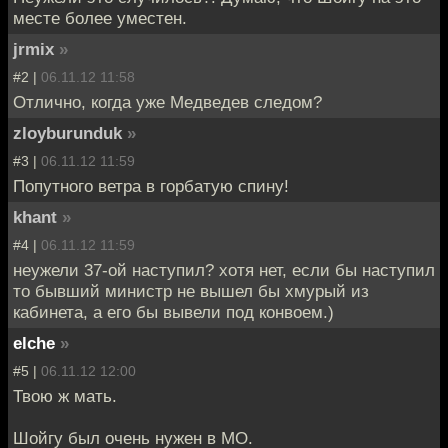
месте более уместен.
jrmix
»
#2 |
06.11.12 11:58
Отлично, когда уже Медведев следом?
zloyburunduk
»
#3 |
06.11.12 11:59
Попутного ветра в горбатую спину!
khant
»
#4 |
06.11.12 11:59
неужели 37-ой наступил? хотя нет, если бы наступил
то бывший министр не вышел бы хмурый из
кабинета, а его бы вывели под конвоем.)
elche
»
#5 |
06.11.12 12:00
Твою ж мать.
Шойгу был очень нужен в МО.