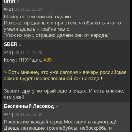
urfin
»
#42 |
06.11.12 12:29
Шойгу незаменимый, однако.
Похоже, преданных и при этом, чтобы хоть что-то
умели делать - крайне мало.
"Узок их круг, страшно далеки они от народа."
SBER
»
#43 |
06.11.12 12:29
Кому: ПТУРщик,
#39
> Есть мнение, что уже сегодня к вечеру российская
армия будет небоеспособной как никогда!!!
Звонил другу, который еще в рядах. И есть мнение,
что уже!!!
Беспечный Лесовод
»
#44 |
06.11.12 12:30
Превратим каждый город Московии в паукоград!
Даёшь летающие троллебуйсы, небоскрёбы и