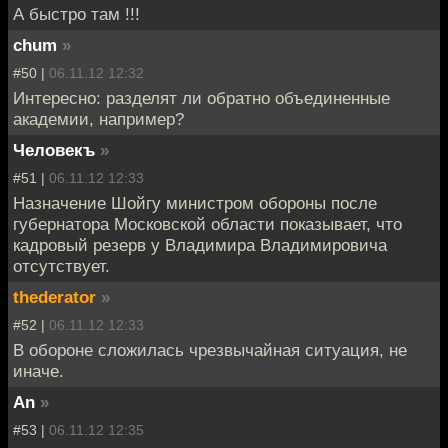
А быстро там !!!
chum
»
#50 |
06.11.12 12:32
Интересно: разделят ли обратно объединенные
академии, например?
Человекъ
»
#51 |
06.11.12 12:33
Назначение Шойгу министром обороны после
губернатора Московской области показывает, что
кадровый резерв у Владимира Владимировича
отсутствует.
thederator
»
#52 |
06.11.12 12:33
В обороне сложилась чрезвычайная ситуация, не
иначе.
An
»
#53 |
06.11.12 12:35