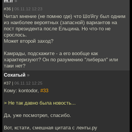
m.if
»
#36 |
06.11.12 12:23
Читал мнение (не помню где) что Шо'йгу был одним
из наиболее вероятных (запасной) вариантов на
пост президента после Ельцина. Но что-то не
срослось.
Может второй заход?
Камрады, подскажите - а его вообще как
характеризуют? Он по разумению "либерал" или
таки нет?
Cохатый
»
#37 |
06.11.12 12:25
Кому: kontodor,
#33
> Не так давно была новость...
Да, уже посмотрел, спасибо.
Вот, кстати, смешная цитата с ленты.ру