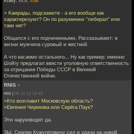
Кому: m.if,
#36
> Камрады, подскажите - а его вообще как
характеризуют? Он по разумению "либерал" или
таки нет?
Общался с его подчиненными. Рассказывают: в
жизни мужчина суровый и жесткий.
А что касаемо остального... Ну как пример: именно
Шойгу предлагал ввести уголовную ответственность
за отрицание Победы СССР в Великой
Отечественной войне.
RNIS
»
#66 |
06.11.12 12:45
>Кто возглавит Московскую область?
>Евгения Чирикова или Серёга Паук?
Эти наруководят да.
ЗЫ. Сергею Кужугетовичу сил и удачи на новой