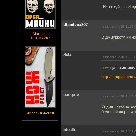
Не нахуй... в Инд
Щербина307
отправлено 09.11.12 
Магазин
В Думуркоту ни но
ОПЕРМАЙКИ
dele
отправлено 09.11.12 
немедля вспомнил
http://i.imgur.com/
ванцети
отправлено 09.11.12 
Индия - страна-зо
более проворных т
Империя ножей
Stealls
отправлено 09.11.12 