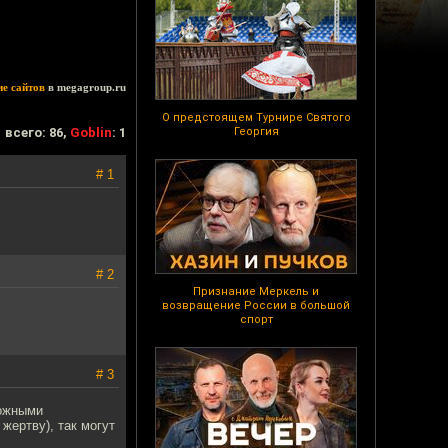
ие сайтов
в megagroup.ru
О предстоящем Турнире Святого
всего: 86,
Goblin
: 1
Георгия
# 1
# 2
Признание Меркель и
возвращение России в большой
спорт
# 3
можными
жертву), так могут