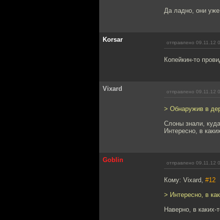
Да ладно, они уже
Korsar
отправлено 09.11.12 
Копейкин-то прови
Vixard
отправлено 09.11.12 
> Обнаружив в дер
Слоны знали, куд
Интересно, в каки
Goblin
отправлено 09.11.12 
Кому: Vixard,
#12
> Интересно, в ка
Наверно, в каких-