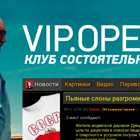
Картинки
Видео
Перев
Новости
Пьяные слоны разгром
09.11.12 01:24 |
Goblin
|
86 комментариев
»
С мест сообщают:
Жители индийской деревни Думу
шли по джунглям в поисках пищи 
л спиртного и устроили погром.
разрушили три дома.