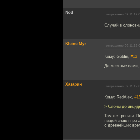
Nod
отправлено 09.11.12 
Случай в слоновни
Kleine Мук
отправлено 09.11.12 
Кому: Goblin,
#13
Да местные сами, 
Хазарин
отправлено 09.11.12 
Кому: RedAlex,
#1
> Слоны до инциде
Там же тропики. 
пищей знают про а
с древнейших вре