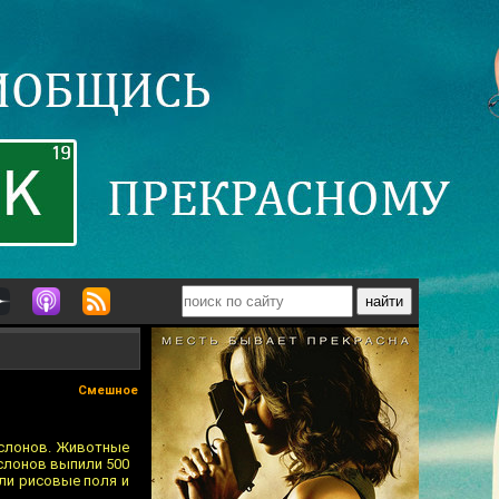
Смешное
 слонов. Животные
 слонов выпили 500
или рисовые поля и