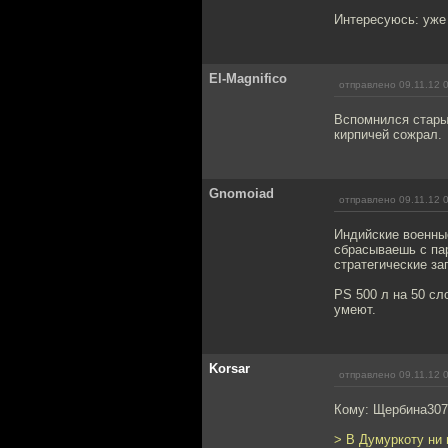
Интересуюсь: уже
El-Magnifico
отправлено 09.11.12 
Вспомнился старый
кирпичей сожрал.
Gnomoiad
отправлено 09.11.12 
Индийские военные
сбрасываешь с пар
стратегические за
PS 500 л на 50 сл
умеют.
Korsar
отправлено 09.11.12 
Кому: Щербина30
> В Думуркоту ни 