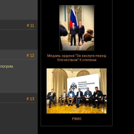
# 11
# 12
Медаль ордена "За заслуги перед
Отечеством" II степени
 погром.
# 13
РВИО