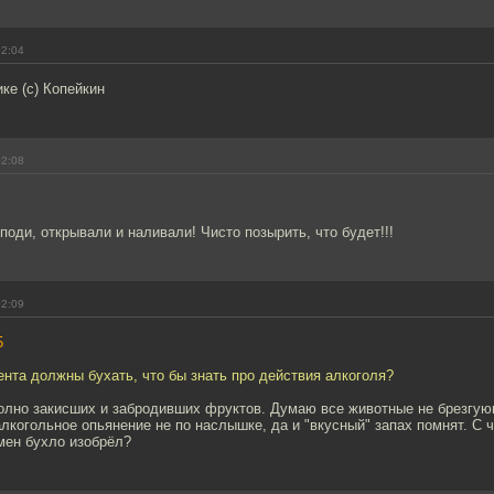
02:04
ке (с) Копейкин
02:08
поди, открывали и наливали! Чисто позырить, что будет!!!
02:09
5
нта должны бухать, что бы знать про действия алкоголя?
Полно закисших и забродивших фруктов. Думаю все животные не брезгу
лкогольное опьянение не по наслышке, да и "вкусный" запах помнят. С ч
мен бухло изобрёл?