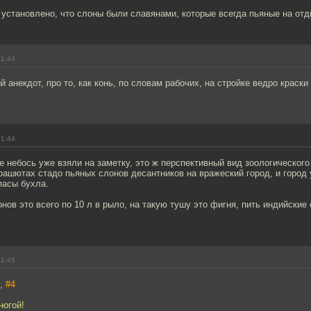
 установлено, что слоны были славянами, которые всегда пьяные на от
01:44
 анекдот, про то, как конь, по словам рабочих, на стройке ведро краск
01:44
 небось уже взяли на заметку, это ж перспективный вид зоологического
ашютах стадо пьяных слонов десантников на вражеский город, и город 
пасы бухла.
онов это всего по 10 л в рыло, на такую тушу это фигня, пить индийские
01:45
7,
#4
ногой!