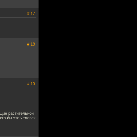
# 17
# 18
# 19
ющие растительной
его бы это человек