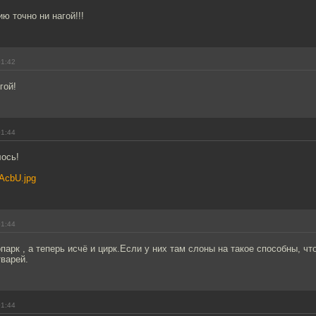
ию точно ни нагой!!!
01:42
гой!
01:44
ось!
dAcbU.jpg
01:44
опарк , а теперь исчё и цирк.Если у них там слоны на такое способны, чт
варей.
01:44