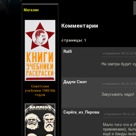
Магазин
Комментарии
cтраницы: 1
Ralfi
отправлено 09.11.12 
На завтра будет х
Дадли Смит
отправлено 09.11.12 
Советские
учебники 1940-50х
Закусывать надо!
годов
Серёга_из_Перова
отправлено 09.11.12
Мало того что в 
прививками), быт
ещё и банды пьян