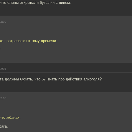
 что слоны открывали бутылки с пивом.
02:00
же протрезвеют к тому времени.
?
02:01
а должны бухать, что бы знать про действия алкоголя?
02:04
х-то жбанах.
рага.