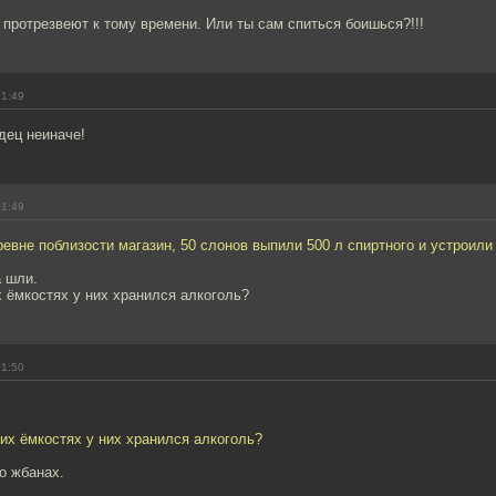
 протрезвеют к тому времени. Или ты сам спиться боишься?!!!
01:49
дец неиначе!
01:49
евне поблизости магазин, 50 слонов выпили 500 л спиртного и устроили
а шли.
х ёмкостях у них хранился алкоголь?
01:50
ких ёмкостях у них хранился алкоголь?
то жбанах.