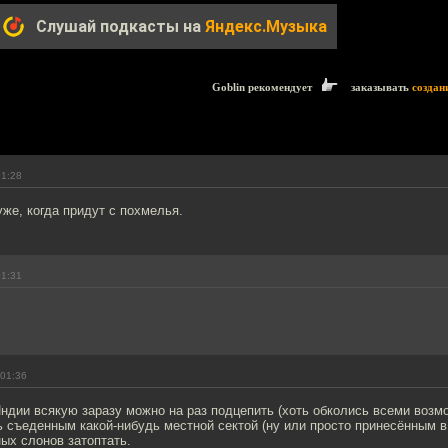
Слушай подкасты на
Яндекс.Музыка
Goblin рекомендует
заказывать
создан
01:28
уже, когда придут с похмелья.
01:31
 01:36
Индии всякую заразу можно на раз подцепить (хоть обколись всеми воз
ь съеденным какой-нибудь местной сектой (ну или просто принесённым в 
ых слонов затоптать.