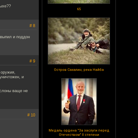
дыхе??
65
# 8
и выпил и поддон
# 9
Остров Сахалин, река Найба
 оружия,
уничтожен, и
 слоны ваще не
# 10
Медаль ордена "За заслуги перед
Отечеством" II степени