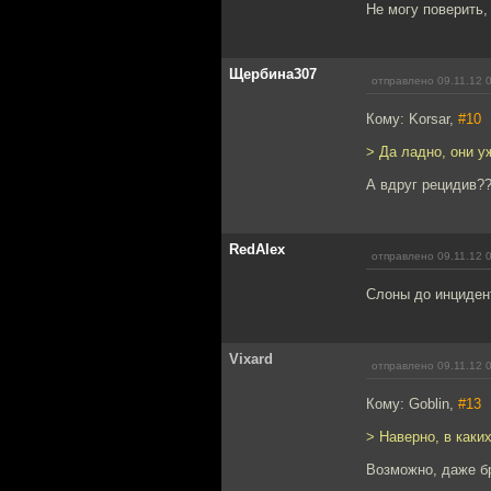
Не могу поверить,
Щербина307
отправлено 09.11.12 
Кому: Korsar,
#10
> Да ладно, они у
А вдруг рецидив?
RedAlex
отправлено 09.11.12 
Слоны до инцидент
Vixard
отправлено 09.11.12 
Кому: Goblin,
#13
> Наверно, в каки
Возможно, даже б