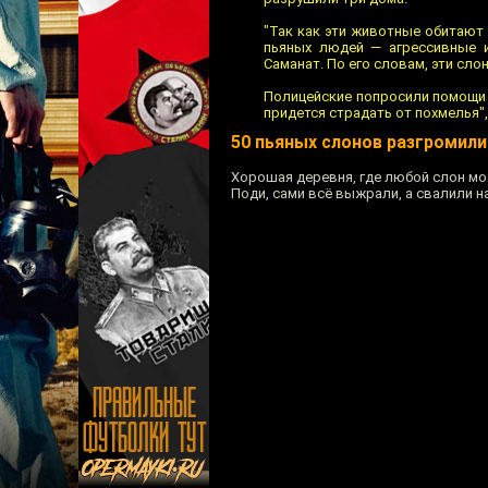
"Так как эти животные обитают 
пьяных людей — агрессивные и
Саманат. По его словам, эти сло
Полицейские попросили помощи 
придется страдать от похмелья"
50 пьяных слонов разгромил
Хорошая деревня, где любой слон мо
Поди, сами всё выжрали, а свалили н