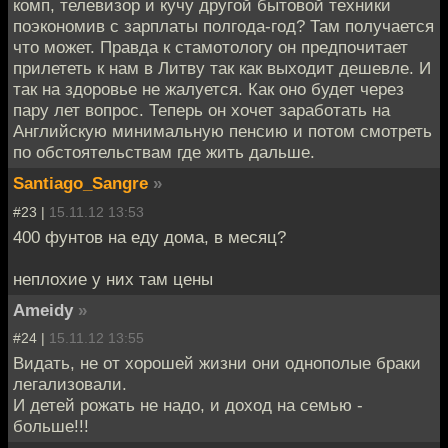
комп, телевизор и кучу другой бытовой техники
поэкономив с зарплаты полгода-год? Там получается
что может. Правда к стамотологу он предпочитает
прилететь к нам в Литву так как выходит дешевле. И
так на здоровье не жалуется. Как оно будет через
пару лет вопрос. Теперь он хочет заработать на
Английскую минимальную пенсию и потом смотреть
по обстоятельствам где жить дальше.
Santiago_Sangre
»
#23 |
15.11.12 13:53
400 фунтов на еду дома, в месяц?
неплохие у них там цены
Ameidy
»
#24 |
15.11.12 13:55
Видать, не от хорошей жизни они однополые браки
легализовали.
И детей рожать не надо, и доход на семью -
больше!!!