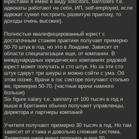
юристами я имею в виду solicitors, barristers т.е.
адвокаты работают на себя, ИП, self-employed, если
адвокат сумел построить развитую практику, то
доходы очень высокие).
Полностью квалифицированный юрист с
достаточным стажем практики получает примерно
50-70 штук в год, но это в Лондоне. Зависит от
области специализации еще, от компании. В
международных юридических компаниях рядовой
юрист может получать и сто штук. Но за эти сто
штук сдерут три шкуры и можно сойти с ума. Об
этом позже. Врачи в гос секторе получают столько
же, примерно 50-70. (частные врачи намного
больше)
Six figure salary т.е. заплату от 100 тысяч в год и
выше в Британии обычно получают управленцы,
директора и партнеры компаний
Учителя получают примерно 30 тысяч в год. Но там
зависит от стажа и довольно сложная система.
Директора школ могут получать и под 50