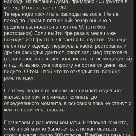
Расходы на питание (дома) примерно 400 фунтов в
месяц. Итого остается 260.
Теперь надо посчитать расходы на social life т.е.
поход по барам в пятничный вечер обычно в
среднем выливается в фунтов 50 (это без
ресторанов) Если выйти 4ре раза в месяц уже
выходит 200 фунтов. Остается 60 фунтов. Мы еще
не считали одежду, перекусы в кафе, ресторанах и
другие расходы: дантист, спорт зал, мед страховка
(если человек не хочет пользоваться гос медициной)
и т.д.. А на них уже попросту не остается денег как
видите. О том, чтоб что-то откладывать вообще
речь не идет.
Поэтому люди в основном не снимают отдельное
жилье, все почти снимают комнаты до
определенного момента, в основном пока не станут с
кем-то сожительствовать.
Посчитаем с расчетом комнаты. Неплохая комната,
чтоб в ней можно было жить, а не кантоваться,
стоит в месяц около 600 фунтов. Прибавим разницу