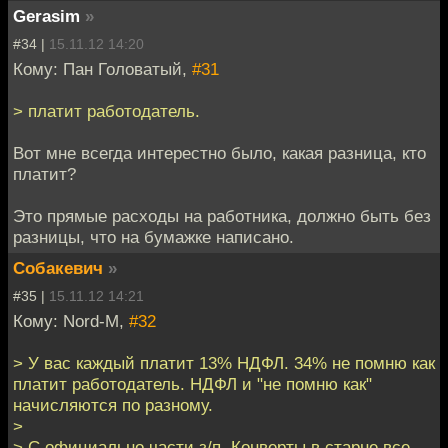
Gerasim
»
#34 |
15.11.12 14:20
Кому: Пан Головатый,
#31
> платит работодатель.
Вот мне всегда интерестно было, какая разница, кто
платит?
Это прямые расходы на работника, должно быть без
разницы, что на бумажке написано.
Собакевич
»
#35 |
15.11.12 14:21
Кому: Nord-M,
#32
> У вас каждый платит 13% НДФЛ. 34% не помню как
платит работодатель. НДФЛ и "не помню как"
начисляются по разному.
>
> С официально части з/п. Конверты в старне все