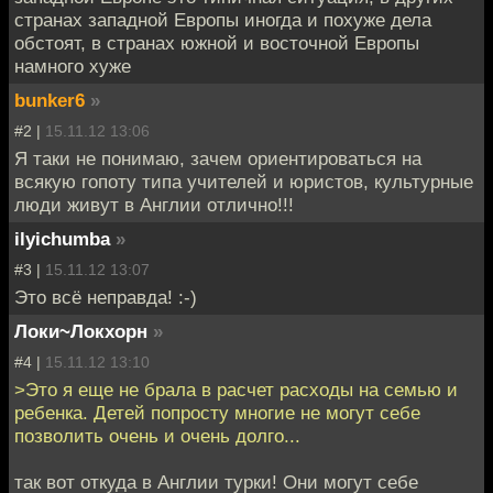
странах западной Европы иногда и похуже дела
обстоят, в странах южной и восточной Европы
намного хуже
bunker6
»
#2 |
15.11.12 13:06
Я таки не понимаю, зачем ориентироваться на
всякую гопоту типа учителей и юристов, культурные
люди живут в Англии отлично!!!
ilyichumba
»
#3 |
15.11.12 13:07
Это всё неправда! :-)
Локи~Локхорн
»
#4 |
15.11.12 13:10
>Это я еще не брала в расчет расходы на семью и
ребенка. Детей попросту многие не могут себе
позволить очень и очень долго...
так вот откуда в Англии турки! Они могут себе