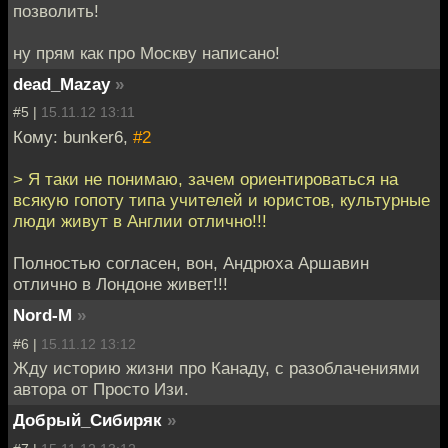
позволить!
ну прям как про Москву написано!
dead_Mazay
»
#5 |
15.11.12 13:11
Кому: bunker6,
#2
> Я таки не понимаю, зачем ориентироваться на
всякую гопоту типа учителей и юристов, культурные
люди живут в Англии отлично!!!
Полностью согласен, вон, Андрюха Аршавин
отлично в Лондоне живет!!!
Nord-M
»
#6 |
15.11.12 13:12
Жду историю жизни про Канаду, с разоблачениями
автора от Просто Изи.
Добрый_Сибиряк
»