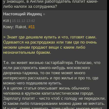
у знающих, в Англии работодатель платит какие-
либо налоги за сотрудника?
Настоящий Индеец
»
#18 |
15.11.12 13:42
Кому: Rakot,
#11
> Знает где дешевле купить и что, готовят сами.
Одевается на распродажах или там где по очень
низким ценам продают вещи с каким либо
незначительным браком.
Т.е. он живет жизнью гастарбайтера. Полагаю, что
если расспросить какого-нибудь московского
дворника-таджика, то он тоже может много
интересного рассказать и про жилье и про то, где
можно чего подешевле купить.
А в целом статья описывает жизнь обычного
человека в крупном капиталистическом городе.
Зарплату платят - чисто чтоб с голоду не передохли.
О каком-либо планировании можно даже не мечтать.
И у нас, смею заметить, тоже сейчас многие живут