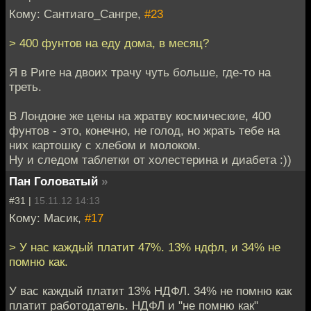
Кому: Сантиаго_Сангре,
#23
> 400 фунтов на еду дома, в месяц?
Я в Риге на двоих трачу чуть больше, где-то на
треть.
В Лондоне же цены на жратву космические, 400
фунтов - это, конечно, не голод, но жрать тебе на
них картошку с хлебом и молоком.
Ну и следом таблетки от холестерина и диабета :))
Пан Головатый
»
#31 |
15.11.12 14:13
Кому: Масик,
#17
> У нас каждый платит 47%. 13% ндфл, и 34% не
помню как.
У вас каждый платит 13% НДФЛ. 34% не помню как
платит работодатель. НДФЛ и "не помню как"