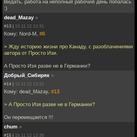
Видать, работа на неполный рабочий день попалась
:)
dead_Mazay
»
#13 |
15.11.12 13:31
Кому: Nord-M,
#6
> Жду историю жизни про Канаду, с разоблачениями
автора от Просто Изи.
А Просто Изя разве не в Германии?
Добрый_Сибиряк
»
#14 |
15.11.12 13:32
Кому: dead_Mazay,
#13
> А Просто Изя разве не в Германии?
Он перемещается !!!
chum
»
#15 |
15.11.12 13:38