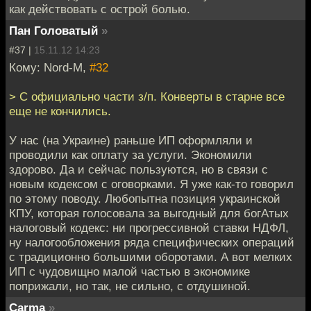
как действовать с острой болью.
Пан Головатый
»
#37 |
15.11.12 14:23
Кому: Nord-M,
#32
> С официально части з/п. Конверты в старне все
еще не кончились.
У нас (на Украине) раньше ИП оформляли и
проводили как оплату за услуги. Экономили
здорово. Да и сейчас пользуются, но в связи с
новым кодексом с оговорками. Я уже как-то говорил
по этому поводу. Любопытна позиция украинской
КПУ, которая голосовала за выгодный для богАтых
налоговый кодекс: ни прогрессивной ставки НДФЛ,
ну налогообложения ряда специфических операций
с традиционно большими оборотами. А вот мелких
ИП с чудовищно малой частью в экономике
поприжали, но так, не сильно, с отдушиной.
Carma
»