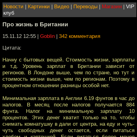
Новости
|
Картинки
|
Видео
|
Переводы
|
Магазин
|
VIP
клуб
Про жизнь в Британии
15.11.12 12:55
|
Goblin
|
342 комментария
Цитата:
Начну с бытовых вещей. Стоимость жизни, зарплаты
и т.д. Уровень зарплат в Британии зависит от
регионов. В Лондоне выше, чем по стране, но тут и
стоимость жизни выше, чем по регионам. Поэтому в
процентном отношении разницы особой нет.
Минимальная зарплата в Англии 6.19 фунтов в час до
налогов. В месяц после налогов получается 884
фунта. Налог на минимальную зарплату 10
процентов. Этих денег хватит только на то, чтобы
снимать комнатушку в дали от центра, на еду и чуть-
чуть свободных денег остается, если питаться
хлебом и картошкой. Если питаться более менее