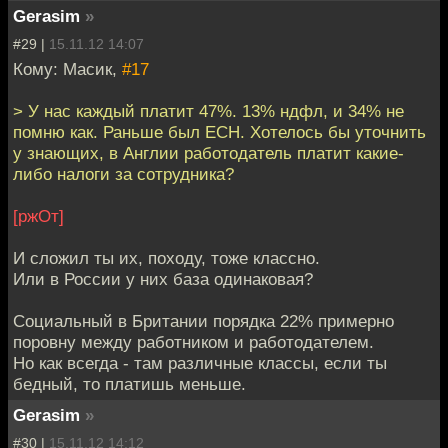
Gerasim
»
#29 |
15.11.12 14:07
Кому: Масик,
#17
> У нас каждый платит 47%. 13% ндфл, и 34% не
помню как. Раньше был ЕСН. Хотелось бы уточнить
у знающих, в Англии работодатель платит какие-
либо налоги за сотрудника?
[ржОт]
И сложил ты их, походу, тоже классно.
Или в России у них база одинаковая?
Социальный в Британии порядка 22% примерно
поровну между работником и работодателем.
Но как всегда - там различные классы, если ты
бедный, то платишь меньше.
Gerasim
»
#30 |
15.11.12 14:12