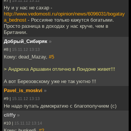
#7 |
15.11.12 13:12
Ну и у нас не сахар -
http://www.vedomosti.ru/opinion/news/6096031/bogatay
a_bednost
- Россияне только кажутся богатыми.
Просто разница в доходах у нас круче, чем в
Британии.
Добрый_Сибиряк
»
#8 |
15.11.12 13:13
Кому: dead_Mazay,
#5
> Андрюха Аршавин отлично в Лондоне живет!!!
А вот Березовскому уже не так уютно !!!
Pavel_is_moskvi
»
#9 |
15.11.12 13:13
Не надо путать демократию с благополучием (с)
cliffy
»
#10 |
15.11.12 13:14
Кому: bunker6,
#2