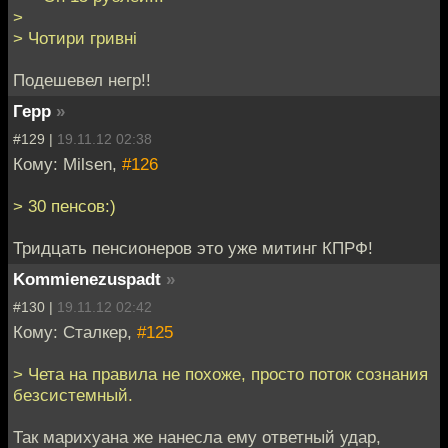
>
> Чотири гривнi
Подешевел негр!!
Герр
»
#129 |
19.11.12 02:38
Кому: Milsen,
#126
> 30 пенсов:)
Тридцать пенсионеров это уже митинг КПРФ!
Kommienezuspadt
»
#130 |
19.11.12 02:42
Кому: Сталкер,
#125
> Чета на правила не похоже, просто поток сознания
безсистемный.
Так марихуана же нанесла ему ответный удар,