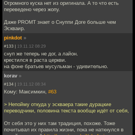
Огромного куска нет из оригинала. А то что есть
переведено через жопу.
Даже PROMT знает о Снуппи Доге больше чем
Эскваир.
pinkdot
»
#133 |
19.11.12 08:29
снуп же теперь не дог, а лайон.
крестился в раста церкви.
на фоне братьев мусульман - удивительно.
korav
»
#134 |
19.11.12 08:34
Кому: Максимкин,
#63
> Непойму откуда у эскваера такие дурацкие
переводчики, половина текста вообще идёт от себя,
От себя это у них там традиция, похоже. Тоже
почитывал их правила жизни, пока не наткнулся в