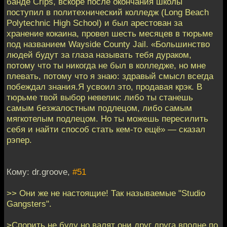
банде Crips, вскоре после окончания школы
поступил в политехнический колледж (Long Beach
Polytechnic High School) и был арестован за
хранение кокаина, провел шесть месяцев в тюрьме
под названием Wayside County Jail. «Большинство
людей будут за глаза называть тебя дураком,
потому что ты никогда не был в колледже, но мне
плевать, потому что я знаю: здравый смысл всегда
побеждал знания.Я усвоил это, продавая крэк. В
тюрьме твой выбор невелик: либо ты станешь
самым безжалостным подлецом, либо самым
мягкотелым подлецом. Но ты можешь пересилить
себя и найти способ стать кем-то ещё» — сказал
рэпер.
Кому: dr.groove,
#51
>> Они же не настоящие! Так называемые "Studio
Gangsters".
>Спорить не буду но валят они друг друга вполне по