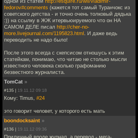
одной из статей
http://esquire.ru/wil/vladimir-
fedorov#comments
(кажется тот самый Туранчокс из
советского детства - и точно очень толковый дядька
:)) на ссылку в ЖЖ итервьюируемого что он НА
САМОМ ДЕЛЕ писал
http://cher-no-
more.livejournal.com/1195823.html
. И даже ведь
переводить не надо было!
После этого всегда с скепсисом отношусь к этим
статейкам, понимаю, что читаю не столько мысли
известного человека сколько графоманию
безвестного журналиста.
TomCat
»
#135 |
19.11.12 09:18
Кому: Timus,
#24
это говорит человет, у которого есть мать
boondocksaint
»
#136 |
19.11.12 09:36
Приличный вроде журнал, а перевод - мега-