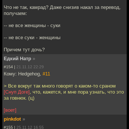
Что не так, камрад? Даже снизив накал за перевод,
получаем:
-- не все женщины - суки
-- не все суки - женщины
Причем тут дочь?
Едкий Натр
»
#154 |
21.11.12 22:29
Кому: Hedgehog,
#11
> Все вокруг так много говорят о каком-то сраном
[Снуп Доге]
, что, кажется, и мне пора узнать, что это
за говнюк. (ц)
[воет]
pinkdot
»
#155 |
25.11.12 16:55