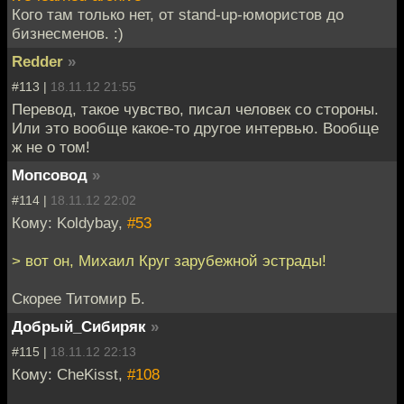
Кого там только нет, от stand-up-юмористов до
бизнесменов. :)
Redder
»
#113 |
18.11.12 21:55
Перевод, такое чувство, писал человек со стороны.
Или это вообще какое-то другое интервью. Вообще
ж не о том!
Мопсовод
»
#114 |
18.11.12 22:02
Кому: Koldybay,
#53
> вот он, Михаил Круг зарубежной эстрады!
Скорее Титомир Б.
Добрый_Сибиряк
»
#115 |
18.11.12 22:13
Кому: CheKisst,
#108