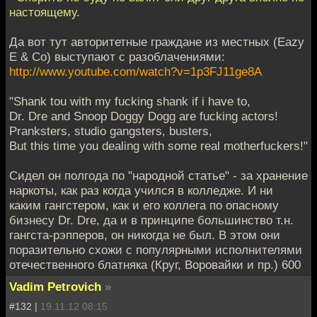
настоящему.
Да вот тут авторитетные граждане из местных (Eazy
E & Co) выступают с разоблачениями:
http://www.youtube.com/watch?v=1p3FJ11ge8A
"Shank tou with my fucking shank if i have to,
Dr. Dre and Snoop Doggy Dogg are fucking actors!
Pranksters, studio gangsters, busters,
But this time you dealing with some real motherfuckers!"
Сидел он полгода по "народной статье" - за хранение
наркоты, как раз когда учился в колледже. И ни
каким гангстером, как и его коллега по опасному
бизнесу Dr. Dre, да и в принципе большинство т.н.
гангста-рэпперов, он никогда не был. В этом они
поразительно схожи с популярными исполнителями
отечественного блатняка (Круг, Воровайки и пр.) 600
Vadim Petrovich
»
#132 |
19.11.12 08:15