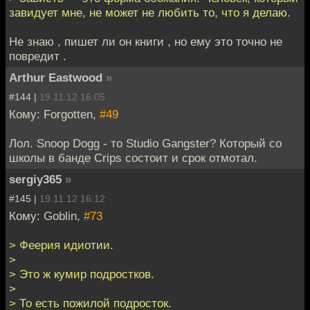
завидует мне, не может не любить то, что я делаю.
Не знаю , пишет ли он книги , но ему это точно не
повредит .
Arthur Eastwood
»
#144 |
19.11.12 16:05
Кому: Forgotten,
#49
Лол. Snoop Dogg - то Studio Gangster? Который со
школы в банде Crips состоит и срок отмотал.
sergiy365
»
#145 |
19.11.12 16:12
Кому: Goblin,
#73
> Феерия идиотии.
>
> Это ж кумир подростков.
>
> То есть пожилой подросток.