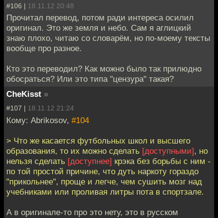
#106 |
18.11.12 20:48
Прочитал перевод, потом ради интереса осилил
оригинал. Это же земля и небо. Сам я аглицкий
знаю плохо, читаю со словарём, но по-моему тексты
вообще про разное.
Кто это переводил? Как можно было так прилюдно
обосраться? Или это типа "цензура" такая?
CheKisst
»
#107 |
18.11.12 21:24
Кому: Abrikosov,
#104
> Что же касается футбольных школ и высшего
образования, то их можно сделать
[доступными]
, но
нельзя сделать
[доступнее]
крэка без борьбы с ним -
по той простой причине, что дуть наркоту гораздо
"прикольнее", проще и легче, чем сушить мозг над
учебниками или проливая литры пота в спортзале.
А в оригинале-то про это нету, это в русском