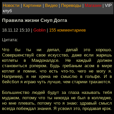
Новости
|
Картинки
|
Видео
|
Переводы
|
Магазин
|
VIP
клуб
Правила жизни Снуп Догга
18.11.12 15:10
|
Goblin
|
155 комментариев
Цитата:
Что бы ты ни делал, делай это хорошо.
Совершенствуй свое искусство, даже если жаришь
котлеты в Макдоналдсе. Не каждый должен
становиться рэпером. Будь гребаным асом в мире
котлет и помни, что есть что-то, чего не могу я.
Например, я ни хрена не смыслю в гольфе. И в
бейсбол я играю чуть лучше, чем старики трахаются.
Большинство людей будут за глаза называть тебя
мудаком, потому что ты никогда не был в колледже,
но мне плевать, потому что я знаю: здравый смысл
всегда побеждал знания. Я усвоил это, продавая крэк.