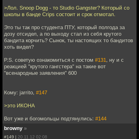
>Лол. Snoop Dogg - то Studio Gangster? Который со
школы в банде Crips состоит и срок отмотал.
Это ты так про студента ПТУ, который полгода за
дозу отсидел, а по выходу стал из себя крутого
бандита корчить? Сынок, ты настоящих то бандитов
хоть видел?
P.S. советую ознакомиться с постом
#131
, ну и с
реакцией "крутого гангстера" на такие вот
"всенародные заявления" 600
Кому: jarrito,
#147
>это ИКОНА
Вот уже и богомольцы подтянулись:
#144
browny
»
#149 |
20.11.12 02:08