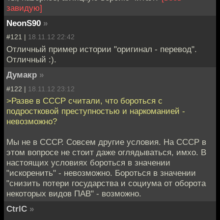
завидую]
NeonS90
»
#121 |
18.11.12 22:42
Отличный пример истории "оригинал - перевод".
Отличный :).
Думакр
»
#122 |
18.11.12 23:12
>Разве в СССР считали, что бороться с
подростковой преступностью и наркоманией -
невозможно?
Мы не в СССР. Совсем другие условия. На СССР в
этом вопросе не стоит даже оглядываться, имхо. В
настоящих условиях бороться в значении
"искоренить" - невозможно. Бороться в значении
"снизить потери государства и социума от оборота
некоторых видов ПАВ" - возможно.
CtrlC
»