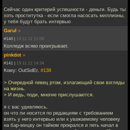
Сейчас один критерий успешности - деньги. Будь ты
хоть проститутка - если смогла насосать миллионы,
у тебя будут брать интервью
Garul
»
#140 |
19.11.12 12:08
Колледж всяко проигрывает.
pinkdot
»
#141 |
19.11.12 14:34
Кому: OutSidEr,
#138
> Очередной певец ртом, излагающий свои взгляды
на жизнь.
> И ведь, поди, многие прислушаются.
я с вас удивляюсь.
он что ли носится по редакциям с требованием
взять у него интервью или к уважаемому человеку
на бар-мицву он тайком прокрался и петь начал в