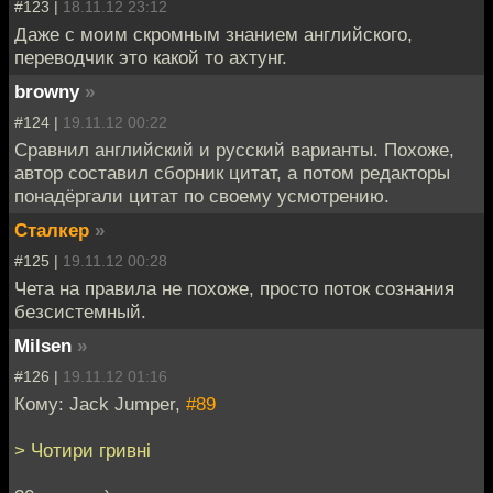
#123 |
18.11.12 23:12
Даже с моим скромным знанием английского,
переводчик это какой то ахтунг.
browny
»
#124 |
19.11.12 00:22
Сравнил английский и русский варианты. Похоже,
автор составил сборник цитат, а потом редакторы
понадёргали цитат по своему усмотрению.
Сталкер
»
#125 |
19.11.12 00:28
Чета на правила не похоже, просто поток сознания
безсистемный.
Milsen
»
#126 |
19.11.12 01:16
Кому: Jack Jumper,
#89
> Чотири гривнi