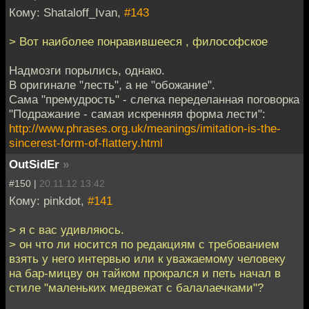
Кому: Shataloff_Ivan,
#143
> Вот наиболее понравившееся , философское
Надмозги порылись, однако.
В оригинале "лесть", а не "обожание".
Сама "премудрость" - слегка переделанная поговорка
"Подражание - самая искренняя форма лести":
http://www.phrases.org.uk/meanings/imitation-is-the-
sincerest-form-of-flattery.html
OutSidEr
»
#150 |
20.11.12 13:42
Кому: pinkdot,
#141
> я с вас удивляюсь.
> он что ли носится по редакциям с требованием
взять у него интервью или к уважаемому человеку
на бар-мицву он тайком прокрался и петь начал в
стиле "маленьких медвежат с балалаечками"?