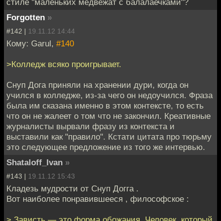
стиле "маленьких медвежат с балалаечками"?
Forgotten
»
#142 |
19.11.12 14:44
Кому: Garul,
#140
>Колледж всяко проигрывает.
Снуп Дога приняли на хранении дури, когда он
учился в колледже, из-за чего он недоучился. Фраза
была им сказана именно в этом контексте, то есть
что он не жалеет о том что не закончил. Креативные
журналисты вырвали фразу из контекста и
выставили как "правило". Кстати цитата про тюрьму
это следующее предложение из того же интервью.
Shataloff_Ivan
»
#143 |
19.11.12 15:43
Кладезь мудрости от Снуп Догга .
Вот наиболее понравившееся , философское :
> Зависть — это форма обожания. Человек, который