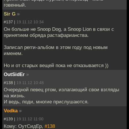
говенный.
Sir G
»
#137 |
19.11.12 10:34
Он больше не Snoop Dog, а Snoop Lion в связи с
принятием обряда растафарианства.
Записал регги-альбом в этом году под новым
именем.
Но и от старых вещей пока не отказывается ))
OutSidEr
»
#138 |
19.11.12 10:48
Очередной певец ртом, излагающий свои взгляды
на жизнь.
И ведь, поди, многие прислушаются.
Vodka
»
#139 |
19.11.12 11:00
Кому: ОутСидЕр,
#138