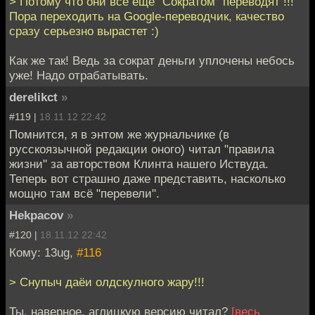
> Потому что они все еще "Сократом" переводят !!!
Пора переходить на Google-переводчик, качество
сразу серьезно вырастет :)
Как же так! Ведь за сократ деньги уплочены небось
уже! Надо отрабатывать.
derelikct
»
#119 |
18.11.12 22:42
Помнится, я в энтом же журнальчике (в
русскоязычной редакции оного) читал "правила
жизни" за авторством Клинта нашего Иствуда.
Теперь вот страшно даже представить, насколько
мощно там всё "перевели".
Hekpacov
»
#120 |
18.11.12 22:42
Кому: 13ug,
#116
> Снупыч даёи олдскулного жару!!!
Ты, наверное, аглицкую версию читал?
[весь