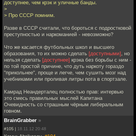
доступнее, чем крэк и уличные банды.
>
> Про СССР помним.
Разве в СССР считали, что бороться с подростковой
преступностью и наркоманией - невозможно?
Что же касается футбольных школ и высшего
образования, то их можно сделать
[доступными]
, но
нельзя сделать
[доступнее]
крэка без борьбы с ним -
по той простой причине, что дуть наркоту гораздо
"прикольнее", проще и легче, чем сушить мозг над
учебниками или проливая литры пота в спортзале.
Камрад Неандерталец полностью прав: интервью
это смесь правильных мыслей Капитана
Очевидность со страшным чёрным либеральным
говном.
BrainGrabber
»
#105 |
18.11.12 20:48