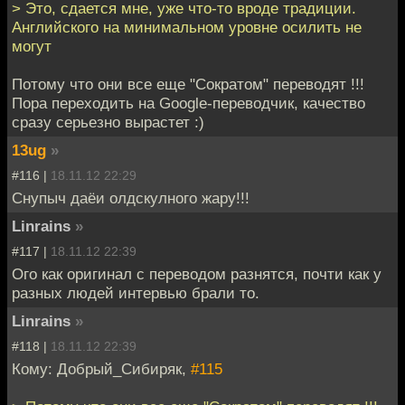
> Это, сдается мне, уже что-то вроде традиции.
Английского на минимальном уровне осилить не
могут
Потому что они все еще "Сократом" переводят !!!
Пора переходить на Google-переводчик, качество
сразу серьезно вырастет :)
13ug
»
#116 |
18.11.12 22:29
Снупыч даёи олдскулного жару!!!
Linrains
»
#117 |
18.11.12 22:39
Ого как оригинал с переводом разнятся, почти как у
разных людей интервью брали то.
Linrains
»
#118 |
18.11.12 22:39
Кому: Добрый_Сибиряк,
#115