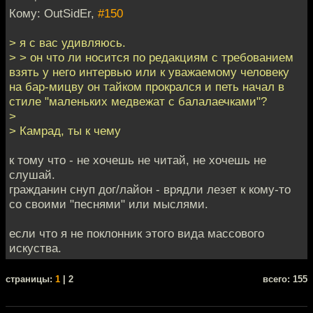
Кому: OutSidEr,
#150
> я с вас удивляюсь.
> > он что ли носится по редакциям с требованием
взять у него интервью или к уважаемому человеку
на бар-мицву он тайком прокрался и петь начал в
стиле "маленьких медвежат с балалаечками"?
>
> Камрад, ты к чему
к тому что - не хочешь не читай, не хочешь не
слушай.
гражданин снуп дог/лайон - врядли лезет к кому-то
со своими "песнями" или мыслями.
если что я не поклонник этого вида массового
искуства.
cтраницы:
1
| 2
всего: 155