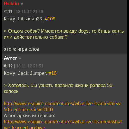
Goblin
»
#111 |
18.11.12 21:49
Кому: Librarian23,
#109
> Отцом собак? Имеются ввиду dogs, то бишь кенты
или действительно собаки?
это ж игра слов
Avner
»
#112 |
18.11.12 21:51
Кому: Jack Jumper,
#16
> Хотелось бы узнать правила жизни рэпера 50
копеек
http://www.esquire.com/features/what-ive-learned/new-
50-cent-interview-0110
А вот архив интервью:
http://www.esquire.com/features/what-ive-learned/what-
ive-learned-archive