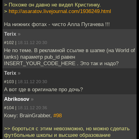
> Похоже он давно не видел Кристинку.
>
http://asaratov.livejournal.com/1936249.html
На нижних фотах - чисто Алла Пугачева !!!
Terix
»
#102 |
18.11.12 20:30
Не по теме. В рекламной ссылке в шапке (на World of
tanks) параметр pub_id равен
INSERT_YOUR_CODE_HERE . Это так и надо?
Terix
»
#103 |
18.11.12 20:30
А вот где в оригинале про дочь?
Abrikosov
»
#104 |
18.11.12 20:36
Кому: BrainGrabber,
#98
>> бороться с этим невозможно, но можно сделать
футбольные школы и высшее образование