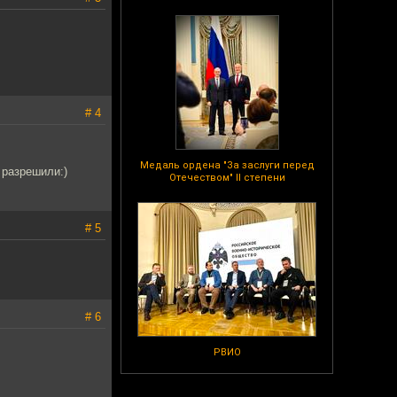
# 4
Медаль ордена "За заслуги перед
 разрешили:)
Отечеством" II степени
# 5
# 6
РВИО