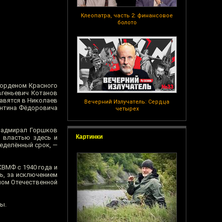
Клеопатра, часть 2: финансовое
болото
 орденом Красного
вгеньевич Котанов
равятся в Николаев
Вечерний Излучатель: Сердца
антина Фёдоровича
четырех
, адмирал Горшков
Картинки
й властью здесь и
ределённый срок, —
ВМФ с 1940 года и
ь, за исключением
ном Отечественной
ы.