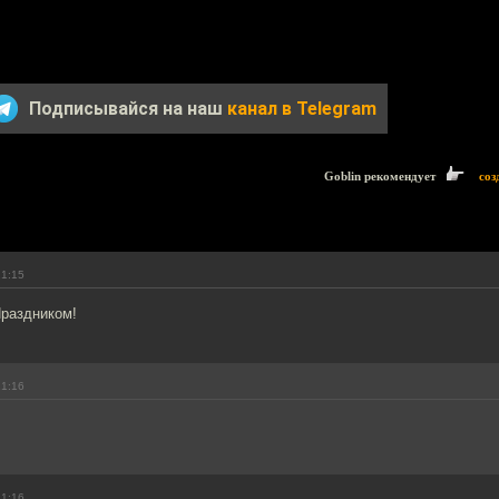
Подписывайся на наш
канал в Telegram
Goblin рекомендует
соз
21:15
Праздником!
21:16
21:16