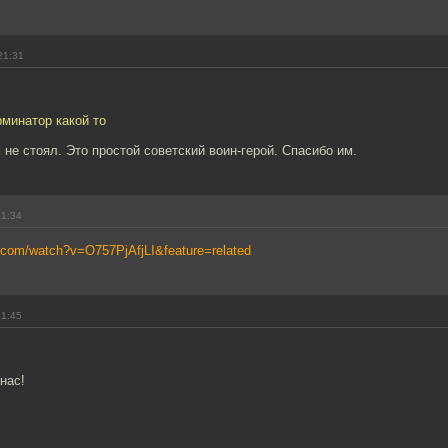
21:31
рминатор какой то
не стоял. Это простой советский воин-герой. Спасибо им.
21:34
.com/watch?v=O757PjAfjLI&feature=related
21:45
нас!