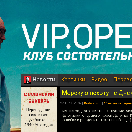
Картинки
Видео
Перев
Новости
Морскую пехоту - с Днё
27.11.12 21:02 |
Redakteur
|
98 комментари
Из наградного листа на пулемётчи
флотилии старшего краснофлотца К
ошибки и разделить текст на абзацы):