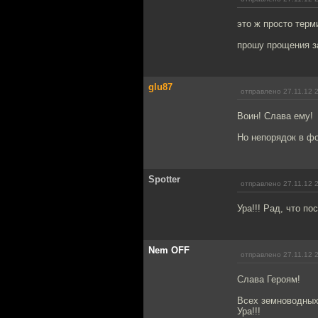
это ж просто терм
прошу прощения з
glu87
отправлено 27.11.12 
Воин! Слава ему!
Но непорядок в ф
Spotter
отправлено 27.11.12 
Ура!!! Рад, что п
Nem OFF
отправлено 27.11.12 
Слава Героям!
Всех земноводных
Ура!!!