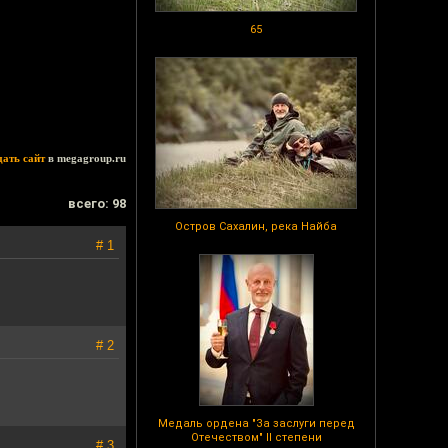
65
дать сайт
в megagroup.ru
всего: 98
Остров Сахалин, река Найба
# 1
# 2
Медаль ордена "За заслуги перед
Отечеством" II степени
# 3