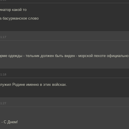
инатор какой то
а басурманское слово
21:17
орме одежды - тельник должен быть виден - морской пехоте официально
21:18
ослужил Родине именно в этих войсках.
21:27
 - С Днем!