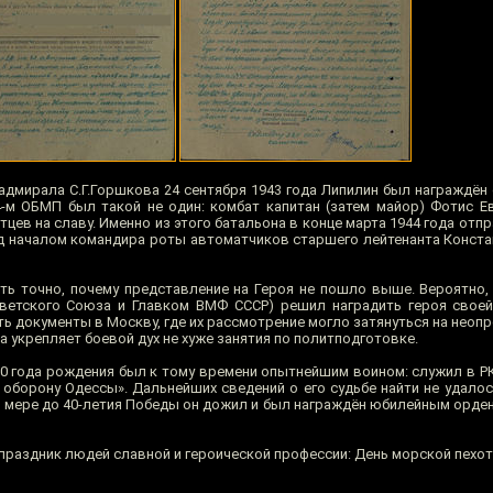
дмирала С.Г.Горшкова 24 сентября 1943 года Липилин был награждён
-м ОБМП был такой не один: комбат капитан (затем майор) Фотис Е
цев на славу. Именно из этого батальона в конце марта 1944 года отп
под началом командира роты автоматчиков старшего лейтенанта Конст
ать точно, почему представление на Героя не пошло выше. Вероятно
оветского Союза и Главком ВМФ СССР) решил наградить героя свое
ть документы в Москву, где их рассмотрение могло затянуться на неоп
 укрепляет боевой дух не хуже занятия по политподготовке.
0 года рождения был к тому времени опытнейшим воином: служил в РК
 оборону Одессы». Дальнейших сведений о его судьбе найти не удалос
ей мере до 40-летия Победы он дожил и был награждён юбилейным орде
праздник людей славной и героической профессии: День морской пехот