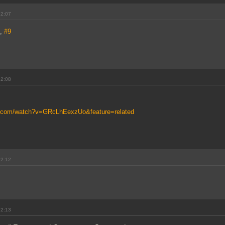
22:07
7,
#9
22:08
e.com/watch?v=GRcLhEexzUo&feature=related
22:12
22:13