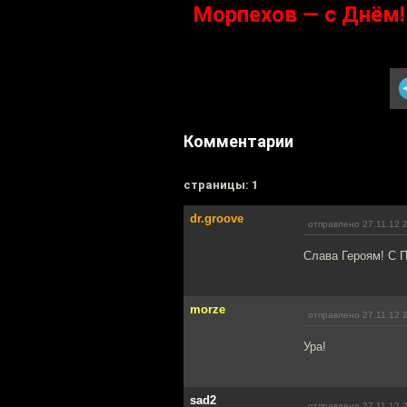
Морпехов — с Днём!
Комментарии
cтраницы: 1
dr.groove
отправлено 27.11.12 
Слава Героям! С 
morze
отправлено 27.11.12 
Ура!
sad2
отправлено 27.11.12 