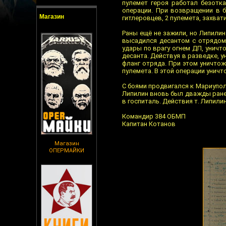
пулемет героя работал безотка
операции. При возвращении в б
Магазин
гитлеровцев, 2 пулемета, захват
Раны ещё не зажили, но Липилин 
высадился десантом с отрядом 
удары по врагу огнем ДП, уничт
десанта. Действуя в разведке, у
фланг отряда. При этом уничтож
пулемета. В этой операции уничт
С боями продвигался к Мариуполю
Липилин вновь был дважды ранен
в госпиталь. Действия т. Липили
Командир 384 ОБМП
Капитан Котанов
Магазин
ОПЕРМАЙКИ