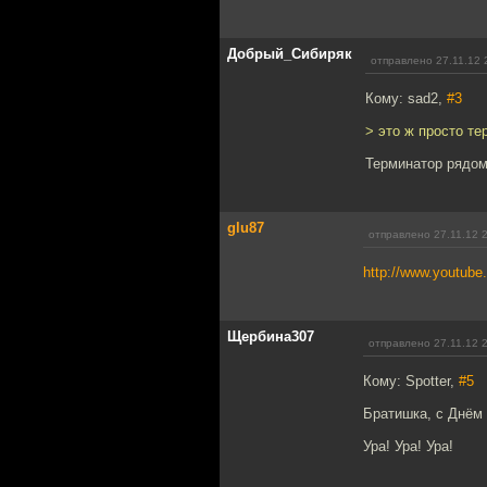
Добрый_Сибиряк
отправлено 27.11.12 
Кому: sad2,
#3
> это ж просто те
Терминатор рядом 
glu87
отправлено 27.11.12 
http://www.youtube
Щербина307
отправлено 27.11.12 
Кому: Spotter,
#5
Братишка, с Днём 
Ура! Ура! Ура!