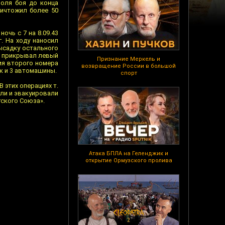
поля боя до конца
ничтожил более 50
очь с 7 на 8.09.43
. На ходу наносил
высадку остального
ем прикрывал левый
Признание Меркель и
ния второго номера
возвращение России в большой
ок и 3 автомашины.
спорт
 этих операциях т.
или и эвакуировали
тского Союза».
Атака БПЛА на Геленджик и
открытие Ормузского пролива