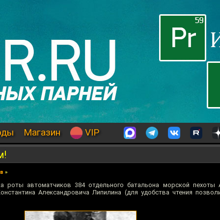
оды
Магазин
VIP
м!
ев
»
ка роты автоматчиков 384 отдельного батальона морской пехоты 
онстантина Александровича Липилина (для удобства чтения позвол