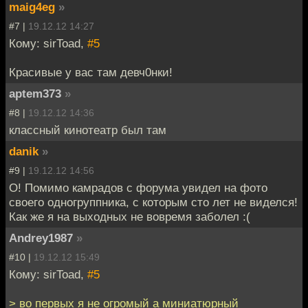
maig4eg
»
#7 |
19.12.12 14:27
Кому: sirToad,
#5
Красивые у вас там девч0нки!
aptem373
»
#8 |
19.12.12 14:36
классный кинотеатр был там
danik
»
#9 |
19.12.12 14:56
О! Помимо камрадов с форума увидел на фото
своего одногруппника, с которым сто лет не виделся!
Как же я на выходных не вовремя заболел :(
Andrey1987
»
#10 |
19.12.12 15:49
Кому: sirToad,
#5
> во первых я не огромый а миниатюрный