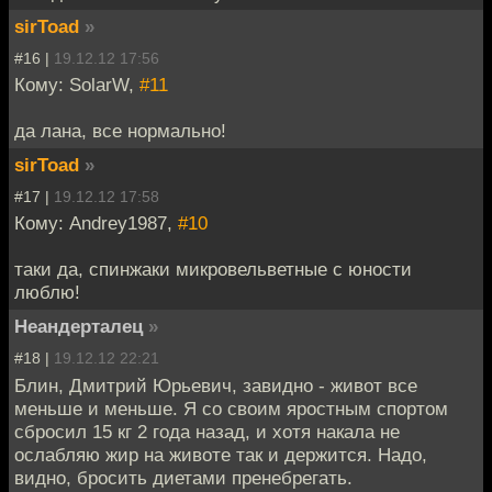
sirToad
»
#16 |
19.12.12 17:56
Кому: SolarW,
#11
да лана, все нормально!
sirToad
»
#17 |
19.12.12 17:58
Кому: Andrey1987,
#10
таки да, спинжаки микровельветные с юности
люблю!
Неандерталец
»
#18 |
19.12.12 22:21
Блин, Дмитрий Юрьевич, завидно - живот все
меньше и меньше. Я со своим яростным спортом
сбросил 15 кг 2 года назад, и хотя накала не
ослабляю жир на животе так и держится. Надо,
видно, бросить диетами пренебрегать.