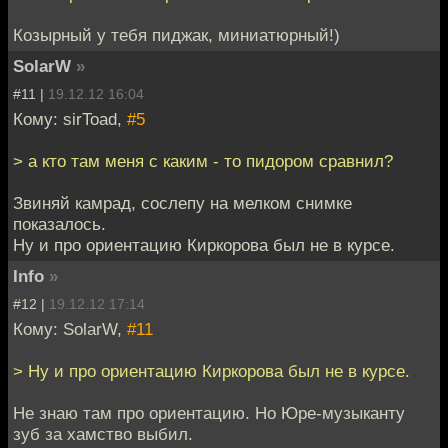
Козырный у тебя пиджак, миниатюрный!)
SolarW
»
#11 |
19.12.12 16:04
Кому: sirToad,
#5
> а кто там меня с каким - то пидором сравнил?
Звиняй камрад, сослепу на мелком снимке
показалось.
Ну и про ориентацию Киркорова был не в курсе.
Info
»
#12 |
19.12.12 17:14
Кому: SolarW,
#11
> Ну и про ориентацию Киркорова был не в курсе.
Не знаю там про ориентацию. Но Юре-музыканту
зуб за хамство выбил.