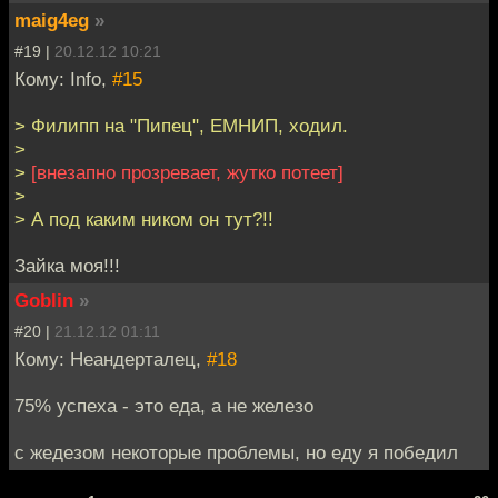
maig4eg
»
#19 |
20.12.12 10:21
Кому: Info,
#15
> Филипп на "Пипец", ЕМНИП, ходил.
>
>
[внезапно прозревает, жутко потеет]
>
> А под каким ником он тут?!!
Зайка моя!!!
Goblin
»
#20 |
21.12.12 01:11
Кому: Неандерталец,
#18
75% успеха - это еда, а не железо
с жедезом некоторые проблемы, но еду я победил