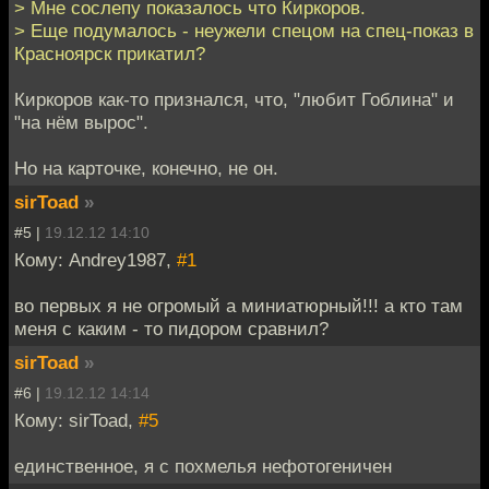
> Мне сослепу показалось что Киркоров.
> Еще подумалось - неужели спецом на спец-показ в
Красноярск прикатил?
Киркоров как-то признался, что, "любит Гоблина" и
"на нём вырос".
Но на карточке, конечно, не он.
sirToad
»
#5 |
19.12.12 14:10
Кому: Andrey1987,
#1
во первых я не огромый а миниатюрный!!! а кто там
меня с каким - то пидором сравнил?
sirToad
»
#6 |
19.12.12 14:14
Кому: sirToad,
#5
единственное, я с похмелья нефотогеничен