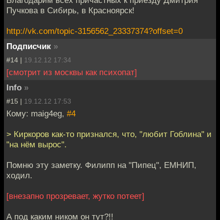
Благодарим всех причастных к приезду Дмитрия
Пучкова в Сибирь, в Красноярск!
http://vk.com/topic-3156562_23337374?offset=0
Подписчик
»
#14 |
19.12.12 17:34
[смотрит из москвы как психопат]
Info
»
#15 |
19.12.12 17:53
Кому: maig4eg,
#4
> Киркоров как-то признался, что, "любит Гоблина" и
"на нём вырос".
Помню эту заметку. Филипп на "Пипец", ЕМНИП,
ходил.
[внезапно прозревает, жутко потеет]
А под каким ником он тут?!!