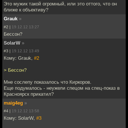
Это мужик такой огромный, или это оттого, что он
ближе к объективу?
Grauk
»
#2 |
19.12.12 13:27
Бессон?
SolarW
»
#3 |
19.12.12 13:49
Кому: Grauk,
#2
> Бессон?
Мне сослепу показалось что Киркоров.
Еще подумалось - неужели спецом на спец-показ в
Красноярск прикатил?
maig4eg
»
#4 |
19.12.12 13:58
Кому: SolarW,
#3