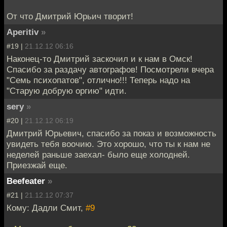
От что Дмитрий Юрьич творит!
Aperitiv
»
#19 |
21.12.12 06:16
Наконец-то Дмитрий заскочил и к нам в Омск!
Спасибо за раздачу автографов! Посмотрели вчера
"Семь психопатов", отлично!!! Теперь надо на
"Старую добрую оргию" идти.
sery
»
#20 |
21.12.12 06:19
Дмитрий Юрьевич, спасибо за показ и возможность
увидеть тебя воочию. Это хорошо, что ты к нам не
неделей раньше заехал- было еще холодней.
Приезжай еще.
Beefeater
»
#21 |
21.12.12 07:37
Кому: Дадли Смит,
#9