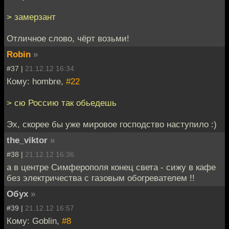
> замерзант
Отличное слово, чёрт возьми!
Robin
»
#37 |
21.12.12 16:34
Кому: hombre,
#22
> сю Россию так обьедешь
Эх, скорее бы уже мировое господство наступило :)
the_viktor
»
#38 |
21.12.12 16:36
а в центре Симферополя конец света - сижу в кафе
без электричества с газовым обогревателем !!
Обух
»
#39 |
21.12.12 16:57
Кому: Goblin,
#8