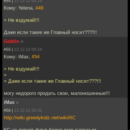
#54 |
22.12.12 00:18
Кому: Yelena,
#49
> Не вздумай!!!
Даже если такие же Главный носит???!!!
Goblin
»
#55 |
22.12.12 00:24
Кому: iMax,
#54
> Не вздумай!!!
>
> Даже если такие же Главный носит???!!!
могу недорого продать свои, малоношенные!!!
iMax
»
#56 |
22.12.12 00:32
http://wiki.greedykidz.net/wiki/КС
КС не делает флуд более осмысленным.