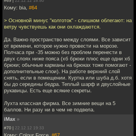
#69 |
22.12.12 18:50
Кому: bia,
#64
> Основной минус "колготок" - слишком облегают: на
ветру чувствуешь как они охлаждаются.
Да. Важно пространство между слоями. Все зависит
от времени, которое нужно провести на морозе.
Полчаса при -35 можно без проблем перенести в
двух слоях ниже пояса (хб брюки плюс еще одни хб
брюки; обычные карманы на брюках тоже помогают -
дополнительные слои). На работе верхний слой
снять, если в помещении. Куртка или шуба д.б. хотя
бы до середины бедра. Теплый шарф и двуслойные
рукавицы. Есть еще всякие секреты.
Лухта классная фирма. Все зимние вещи на 5
баллов. Ни разу ни в чем не подвела.
iMax
»
#70 |
22.12.12 19:33
Кому: Colour Force,
#67