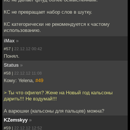
КС не превращает набор слов в шутку.
КС категорически не рекомендуется к частому
использованию.
iMax
»
#57 |
22.12.12 00:42
Понял.
Status
»
#58 |
22.12.12 11:08
Кому: Yelena,
#49
> Ты что офигел? Жене на Новый год кальсоны
дарить!!! Не вздумай!!!
А варюшки (кальсоны для пальцев) можна?
KZemskyy
»
#59 |
22.12.12 12:52