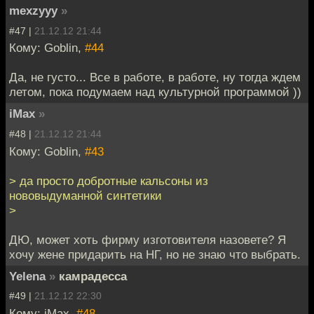
mexzyyy
»
#47 |
21.12.12 21:44
Кому: Goblin,
#44
Да, не густо... Все в работе, в работе, ну тогда ждем
летом, пока подумаем над культурной программой ))
iMax
»
#48 |
21.12.12 21:44
Кому: Goblin,
#43
> да просто добротные кальсоны из
нововыдуманной синтетики
>
ДЮ, может хоть фирму изготовителя назовете? Я
хочу жене придарить на НГ, но не знаю что выбрать.
Yelena
»
камрадесса
#49 |
21.12.12 22:30
Кому: iMax,
#48