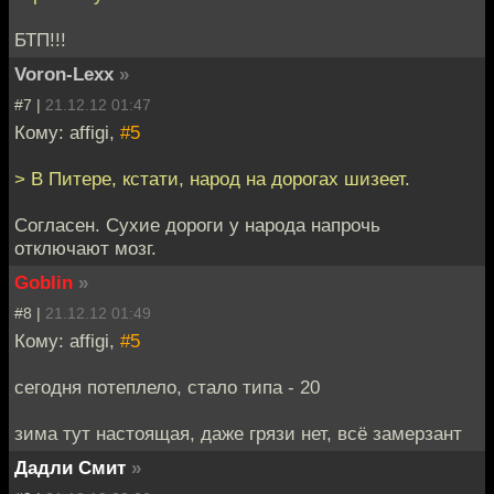
БТП!!!
Voron-Lexx
»
#7 |
21.12.12 01:47
Кому: affigi,
#5
> В Питере, кстати, народ на дорогах шизеет.
Согласен. Сухие дороги у народа напрочь
отключают мозг.
Goblin
»
#8 |
21.12.12 01:49
Кому: affigi,
#5
сегодня потеплело, стало типа - 20
зима тут настоящая, даже грязи нет, всё замерзант
Дадли Смит
»