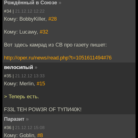
Рождённый в Союзе
»
#34 |
21.12.12 12:22
Кому: BobbyKiller,
#28
Кому: Lucawy,
#32
Вот здесь камрад из СВ про газету пишет:
http://oper.ru/news/read.php?t=1051611494#76
велосипый
»
#35 |
21.12.12 13:33
Кому: Merlin,
#15
> Теперь есть.
F33L TEH POW3R OF TYПИ40K!
Паразит
»
#36 |
21.12.12 15:08
Кому: Goblin,
#8