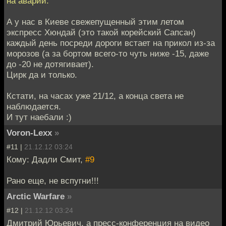
на аварии.
А у нас в Киеве свежепущенный этим летом
экспресс Хюндай (это такой корейский Сапсан)
каждый день посреди дороги встает на прикол из-за
морозов (а за бортом всего-то чуть ниже -15, даже
до -20 не дотягивает).
Цирк да и только.
Кстати, на часах уже 21/12, а конца света не
наблюдается.
И тут наебали :)
Voron-Lexx
»
#11 |
21.12.12 03:24
Кому: Дадли Смит,
#9
Рано еще, не вспугни!!!
Arctic Warfare
»
#12 |
21.12.12 03:24
Дмитрий Юрьевич, а пресс-конференция на видео