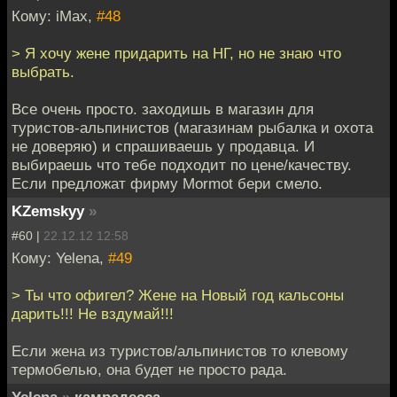
Кому: iMax,
#48
> Я хочу жене придарить на НГ, но не знаю что
выбрать.
Все очень просто. заходишь в магазин для
туристов-альпинистов (магазинам рыбалка и охота
не доверяю) и спрашиваешь у продавца. И
выбираешь что тебе подходит по цене/качеству.
Если предложат фирму Mormot бери смело.
KZemskyy
»
#60 |
22.12.12 12:58
Кому: Yelena,
#49
> Ты что офигел? Жене на Новый год кальсоны
дарить!!! Не вздумай!!!
Если жена из туристов/альпинистов то клевому
термобелью, она будет не просто рада.
Yelena
»
камрадесса