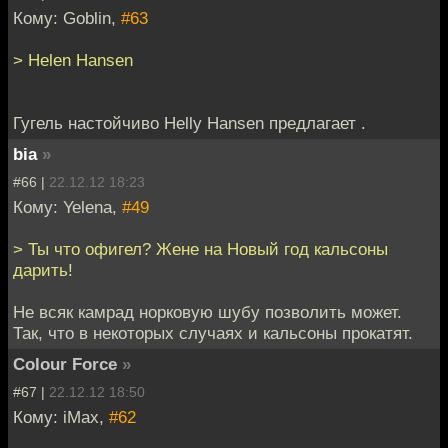
Кому: Goblin,
#63
> Helen Hansen
Гугель настойчиво Helly Hansen предлагает .
bia
»
#66 |
22.12.12 18:23
Кому: Yelena,
#49
> Ты что офигел? Жене на Новый год кальсоны
дарить!
Не всяк камрад норковую шубу позволить может.
Так, что в некоторых случаях и кальсоны прокатят.
Colour Force
»
#67 |
22.12.12 18:50
Кому: iMax,
#62