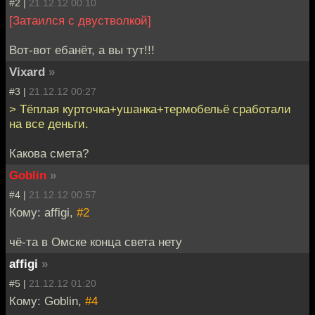
#2 |
21.12.12 00:10
[Затаился с двустволкой]
Вот-вот ебанёт, а вы тут!!!
Vixard
»
#3 |
21.12.12 00:27
> Тёплая курточка+ушанка+термобельё сработали
на все деньги.
Какова смета?
Goblin
»
#4 |
21.12.12 00:57
Кому: affigi,
#2
чё-та в Омске конца света нету
affigi
»
#5 |
21.12.12 01:20
Кому: Goblin,
#4