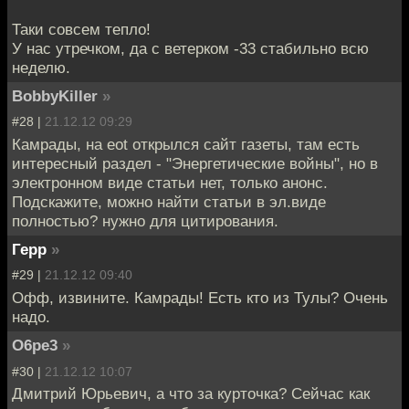
Таки совсем тепло!
У нас утречком, да с ветерком -33 стабильно всю
неделю.
BobbyKiller
»
#28 |
21.12.12 09:29
Камрады, на eot открылся сайт газеты, там есть
интересный раздел - "Энергетические войны", но в
электронном виде статьи нет, только анонс.
Подскажите, можно найти статьи в эл.виде
полностью? нужно для цитирования.
Герр
»
#29 |
21.12.12 09:40
Офф, извините. Камрады! Есть кто из Тулы? Очень
надо.
O6pe3
»
#30 |
21.12.12 10:07
Дмитрий Юрьевич, а что за курточка? Сейчас как