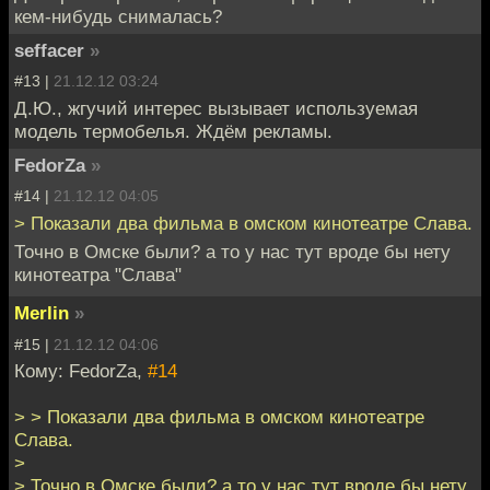
кем-нибудь снималась?
seffacer
»
#13 |
21.12.12 03:24
Д.Ю., жгучий интерес вызывает используемая
модель термобелья. Ждём рекламы.
FedorZa
»
#14 |
21.12.12 04:05
> Показали два фильма в омском кинотеатре Слава.
Точно в Омске были? а то у нас тут вроде бы нету
кинотеатра "Слава"
Merlin
»
#15 |
21.12.12 04:06
Кому: FedorZa,
#14
> > Показали два фильма в омском кинотеатре
Слава.
>
> Точно в Омске были? а то у нас тут вроде бы нету