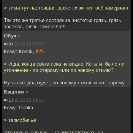
> зима тут настоящая, даже грязи нет, всё замерзант
Так это же третье состояние чистоты: грязь, грязь
засохла, грязь замерзла!!!
Обух
»
#40 |
21.12.12 16:57
Кому: Kostik,
#25
> И да, конца света пока не видно. Кстати, было ли
уточнение - по старому или по новому стилю?
Ну так их два будет, по новому стилю и по старому
Башлам
»
#41 |
21.12.12 18:31
Кому: Goblin
> термобельё
Это бельё, оно как -- на аккумуляторах, на