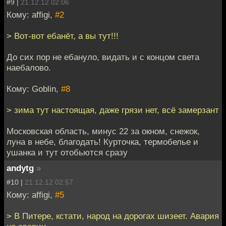
#9 |
21.12.12 02:06
Кому: affigi,
#2
> Вот-вот ебанёт, а вы тут!!!
До сих пор не ебануло, видать и с концом света
наебалово.
Кому: Goblin,
#8
> зима тут настоящая, даже грязи нет, всё замерзант
Московская область, минус 22 за окном, снежок,
луна в небе, благодать! Курточка, термобелье и
ушанка и тут отобьются сразу
andytg
»
#10 |
21.12.12 02:57
Кому: affigi,
#5
> В Питере, кстати, народ на дорогах шизеет. Авария