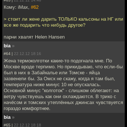
#63 |
22.12.12 14:46
Кому: iMax,
#62
> стоит ли жене дарить ТОЛЬКО кальсоны на НГ или
все же подарить что нибудь другое?
парни хвалят Helen Hansen
bia
»
#64 |
22.12.12 18:16
Жена термоколготки какие-то подогнала мне. По
Москве вроде терпимо. Но прикидываю, что если-бы
был в них в Забайкалье или Томске - яйца
зазвенели бы. За Омск не скажу, когда я там был,
температура ниже минус 10 не опускалась.
Основной минус "колготок" - слишком облегают: на
ветру чувствуешь как они охлаждаются. В трико с
начёсом и томских утеплённых джинсах чувствуется
гораздо комфортнее.
bia
»
#65 |
22.12.12 18:18