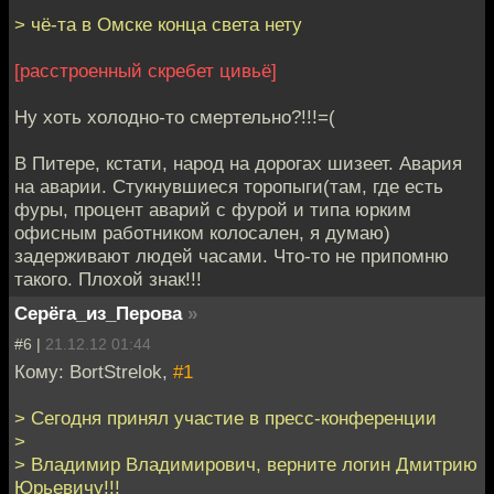
> чё-та в Омске конца света нету
[расстроенный скребет цивьё]
Ну хоть холодно-то смертельно?!!!=(
В Питере, кстати, народ на дорогах шизеет. Авария
на аварии. Стукнувшиеся торопыги(там, где есть
фуры, процент аварий с фурой и типа юрким
офисным работником колосален, я думаю)
задерживают людей часами. Что-то не припомню
такого. Плохой знак!!!
Серёга_из_Перова
»
#6 |
21.12.12 01:44
Кому: BortStrelok,
#1
> Сегодня принял участие в пресс-конференции
>
> Владимир Владимирович, верните логин Дмитрию
Юрьевичу!!!