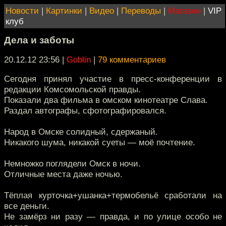
Новости
|
Картинки
|
Видео
|
Переводы
|
Магазин
|
VIP
клуб
Дела и заботы
20.12.12 23:56
|
Goblin
|
79 комментариев
Сегодня принял участие в пресс-конференции в
редакции Комсомольской правды.
Показали два фильма в омском кинотеатре Слава.
Раздал автографы, сфотографировался.
Народ в Омске солидный, сдержаный.
Никакого шума, никакой суеты — моё почтение.
Немножко поглядели Омск в ночи.
Отличные места даже ночью.
Тёплая курточка+ушанка+термобельё сработали на
все деньги.
Не замёрз ни разу — правда, и по улице особо не