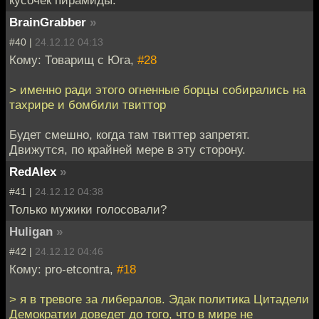
BrainGrabber
»
#40 |
24.12.12 04:13
Кому: Товарищ с Юга,
#28
> именно ради этого огненные борцы собирались на
тахрире и бомбили твиттор
Будет смешно, когда там твиттер запретят.
Движутся, по крайней мере в эту сторону.
RedAlex
»
#41 |
24.12.12 04:38
Только мужики голосовали?
Huligan
»
#42 |
24.12.12 04:46
Кому: pro-etcontra,
#18
> я в тревоге за либералов. Эдак политика Цитадели
Демократии доведет до того, что в мире не