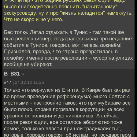
было снисходительно пояснить "начитанному"
экскурсоводу, ну и про "жизнь наладится" намекнуть.
Что не скоро и не у него.
Бес толку. Летал отдыхать в Тунис - там такой же
был революционер, когда рассказывал про недавние
события в Тунисе, говорил, вот теперь заживём!
Признался, правда, что страна превратилась в
помойку именно после революции - мусор на улицах
вообще не убирают.
B_B81
»
#47 |
24.12.12 11:26
Только что вернулся из Египта. В Каире был как раз
во время проведения референдума) много болтал с
местными - настроение такое, что при мубараке все
было плохо, страна погрязла в коррупции на всех
уровнях от полиции и до чиновников. А сейчас,
после революции, все осталось абсолютно тоже
самое, только ко власти пришли "радикалисты",
которые "хорошо говорят об ислам, но государством