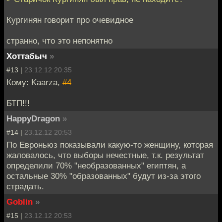
Кургинян говорит про очевидное
странно, что это непонятно
Хоттабыч
»
#13 |
23.12.12 20:35
Кому: Kaarza,
#4
БТП!!!
HappyDragon
»
#14 |
23.12.12 20:53
По Евроньюз показывали какую-то женщину, которая
жаловалось, что выборы нечестные, т.к. результат
определили 70% "необразованных" египтян, а
остальные 30% "образованных" будут из-за этого
страдать.
Goblin
»
#15 |
23.12.12 20:53