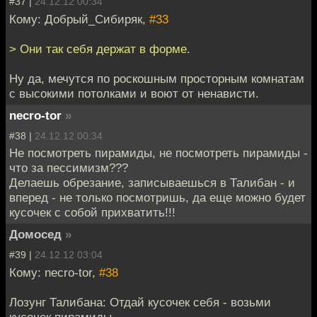
#37 |
24.12.12 00:34
Кому: Добрый_Сибиряк,
#33
> Они так себя держат в форме.
Ну да, мечутся по роскошным просторным комнатам
с высокими потолками и воют от ненависти.
necro-tor
»
#38 |
24.12.12 00:34
Не посмотреть пирамиды, не посмотреть пирамиды -
что за пессимизм???
Делаешь обрезание, записываешься в Талибан - и
вперед - не только посмотришь, да еще можно будет
кусочек с собой прихватить!!!
Домосед
»
#39 |
24.12.12 03:04
Кому: necro-tor,
#38
Лозунг Талибана: Отдай кусочек себя - возьми
кусочек пирамиды.