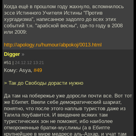
Когда ещё в прошлом году жахнуло, вспомнилось
эссе Истинного Учителя Истины "Против
хургадизма", написанное задолго до всех этих
событий т.н. "арабской весны", где-то году в 2008
или 2009:
http://apology.ru/humour/abpokoj/0013.html
Digger
»
#51 |
24.12.12 13:21
Кому: Asya,
#49
> Так до Свободы дорасти нужно
Да там на побережье уже доросли почти все. Вот тот
же Ебипет. Ввели себе демократический шариат,
понятно, что после этого наплыв туристов даже из
Тагила поубавится. И введение всяких там
туристических зон не поможет, ибо наиболее
отмороженные братки-муслимы (а в Ебипте
крупнейшее в мире медресе аль-Азхар, и учат там