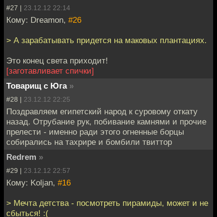
#27 |
23.12.12 22:14
Кому: Dreamon,
#26
> А зарабатывать придется на маковых плантациях.
Это конец света приходит!
[заготавливает спички]
Товарищ с Юга
»
#28 |
23.12.12 22:25
Поздравляем египетский народ к суровому откату
назад. Отрубание рук, побивание камнями и прочие
прелести - именно ради этого огненные борцы
собирались на тахрире и бомбили твиттор
Redrem
»
#29 |
23.12.12 22:57
Кому: Koljan,
#16
> Мечта детства - посмотреть пирамиды, может и не
сбыться! :(