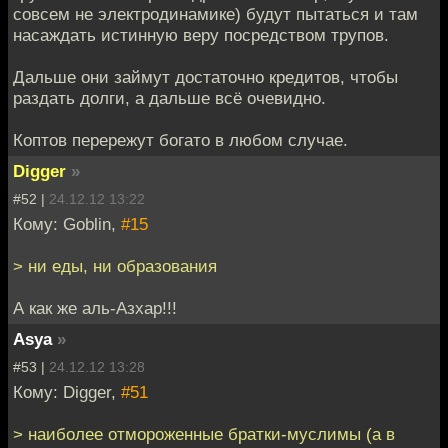
совсем не электродинамике) будут пытаться и там
насаждать истинную веру посредством трупов.
Дальше они займут достаточно кредитов, чтобы
раздать долги, а дальше всё очевидно.
Коптов перережут богато в любом случае.
Digger
»
#52 |
24.12.12 13:22
Кому: Goblin,
#15
> ни еды, ни образования
А как же аль-Азхар!!!
Asya
»
#53 |
24.12.12 13:28
Кому: Digger,
#51
> наиболее отмороженные братки-муслимы (а в