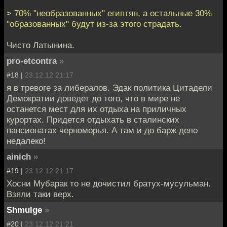
> 70% "необразованных" египтян, а остальные 30%
"образованных" будут из-за этого страдать.
Чисто Латынина.
pro-etcontra
»
#18 |
23.12.12 21:17
я в тревоге за либералов. Эдак политика Цитадели
Демократии доведет до того, что в мире не
останется мест для их отдыха на приличных
курортах. Придется отдыхать в сталинских
пансионатах черноморья. А там и до барж дело
недалеко!
ainich
»
#19 |
23.12.12 21:17
Хосни Мубарак то не дочистил братух-мусульман.
Взяли таки верх.
Shmulge
»
#20 |
23.12.12 21:21