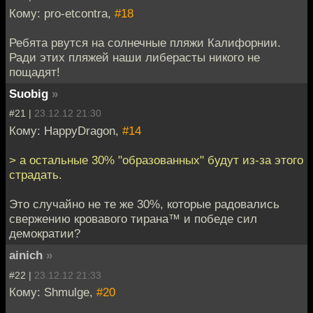
Кому: pro-etcontra,
#18
Ребята рвутся на солнечные пляжи Калифорнии.
Ради этих пляжей наши либерасты никого не
пощадят!
Suobig
»
#21 |
23.12.12 21:30
Кому: HappyDragon,
#14
> а остальные 30% "образованных" будут из-за этого
страдать.
Это случайно не те же 30%, которые радовались
свержению кровавого тирана™ и победе сил
демократии?
ainich
»
#22 |
23.12.12 21:33
Кому: Shmulge,
#20