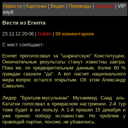
Новости
|
Картинки
|
Видео
|
Переводы
|
Магазин
|
VIP
клуб
Вести из Египта
23.12.12 20:06
|
Goblin
|
69 комментариев
С мест сообщают:
Египет проголосовал за "шариатскую" Конституцию.
Окончательные результаты станут известны завтра.
Пока же, по предварительным данным, более 60 %
граждан сказали "да". А вот насчет национального
мира вопрос остался открытым. Об этом Александр
Самылин.
Лидер "Братьев-мусульман" Мухаммед Саад аль-
Кататни голосовал в прекрасном настроении. 2-й тур
тоже будет в их пользу. А 1-й прошел 15 декабря и
уже принес победу исламистам. Но проблем у
правящей партии, похоже, не убавились.