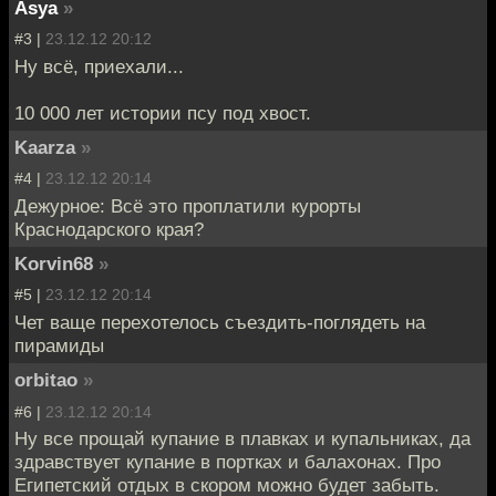
Asya
»
#3 |
23.12.12 20:12
Ну всё, приехали...
10 000 лет истории псу под хвост.
Kaarza
»
#4 |
23.12.12 20:14
Дежурное: Всё это проплатили курорты
Краснодарского края?
Korvin68
»
#5 |
23.12.12 20:14
Чет ваще перехотелось съездить-поглядеть на
пирамиды
orbitao
»
#6 |
23.12.12 20:14
Ну все прощай купание в плавках и купальниках, да
здравствует купание в портках и балахонах. Про
Египетский отдых в скором можно будет забыть.