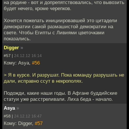
на родине - вот и допрепятствовались, что вывозить
будет нечего, кроме черепков.
Хочется пожелать инициировавшей это цитадели
демократии самой размашистой демократии на
свете. Чтобы Египты с Ливиями цветочками
показались.
Digger
»
#57 |
24.12.12 16:14
Кому: Asya,
#56
> Я в курсе. И разрушат. Пока команду разрушать не
дали, исправно ссут в некрополях.
Подожди, какие наши годы. В Афгане буддийские
статуи уже расстреливали. Лиха беда - начало.
Asya
»
#58 |
24.12.12 16:47
Кому: Digger,
#57