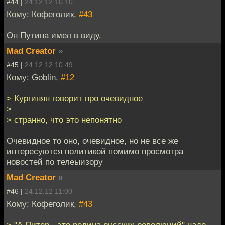
#44 |
24.12.12 10:10
Кому: Кофеголик,
#43
Он Путина имел в виду.
Mad Creator
»
#45 |
24.12.12 10:49
Кому: Goblin,
#12
> Кургинян говорит про очевидное
>
> странно, что это непонятно
Очевидное то оно, очевидное, но не все же
интересуются политикой помимо просмотра
новостей по телеыизору
Mad Creator
»
#46 |
24.12.12 11:00
Кому: Кофеголик,
#43
> "А Питер - это родина русских революций" надо