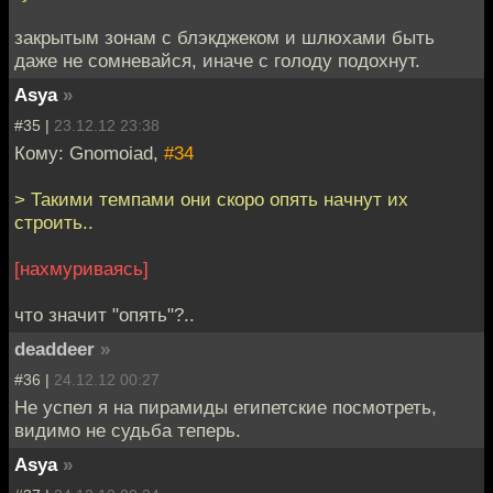
закрытым зонам с блэкджеком и шлюхами быть
даже не сомневайся, иначе с голоду подохнут.
Asya
»
#35 |
23.12.12 23:38
Кому: Gnomoiad,
#34
> Такими темпами они скоро опять начнут их
строить..
[нахмуриваясь]
что значит "опять"?..
deaddeer
»
#36 |
24.12.12 00:27
Не успел я на пирамиды египетские посмотреть,
видимо не судьба теперь.
Asya
»